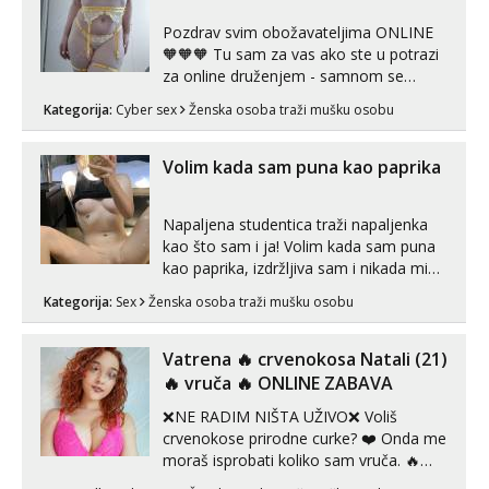
Pozdrav svim obožavateljima ONLINE
🧡🧡🧡 Tu sam za vas ako ste u potrazi
za online druženjem - samnom se
možete zabaviti preko videopoziva, ili
Kategorija:
Cyber sex
Ženska osoba traži mušku osobu
ako vam nisam dovoljna radim i u paru i
trojci s kolegicama, svaka je drugačija
😉 Radim i vruća tipkanja uz slike i hot
Volim kada sam puna kao paprika
line pozive. Za vas sam pripremila ...
Napaljena studentica traži napaljenka
kao što sam i ja! Volim kada sam puna
kao paprika, izdržljiva sam i nikada mi
nije dosta seksa. Volim grubi seks i više
Kategorija:
Sex
Ženska osoba traži mušku osobu
puta dnevno bilo kad i bilo gdje zato se
javi što prije da me isprobaš Klikni na
link ispod i nadji me tamo, cekam te!
Vatrena ‎️‍🔥 crvenokosa Natali (21)
‎️‍🔥 vruča‎ ️‍🔥 ONLINE ZABAVA
❌NE RADIM NIŠTA UŽIVO❌ Voliš
crvenokose prirodne curke? ❤️ Onda me
moraš isprobati koliko sam vruča.‎ ️‍🔥
MLADA vražica koja ima 100%