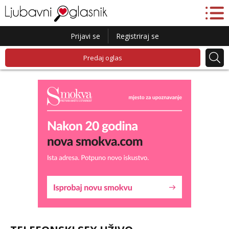
Prijavi se
Registriraj se
Predaj oglas
Lucija
Razgovaram :)
Tel:
064/677-677
- Kod: #136