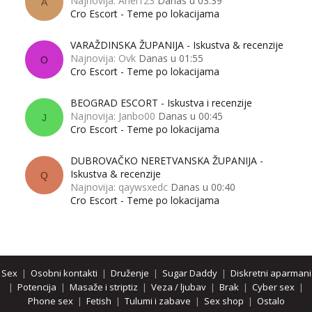
Najnovija: Anel123
Danas u 03:39
A
Cro Escort - Teme po lokacijama
VARAŽDINSKA ŽUPANIJA - Iskustva & recenzije
Najnovija: Ovk
Danas u 01:55
O
Cro Escort - Teme po lokacijama
BEOGRAD ESCORT - Iskustva i recenzije
Najnovija: Janbo00
Danas u 00:45
J
Cro Escort - Teme po lokacijama
DUBROVAČKO NERETVANSKA ŽUPANIJA -
Iskustva & recenzije
Q
Najnovija: qaywsxedc
Danas u 00:40
Cro Escort - Teme po lokacijama
Sex
|
Osobni kontakti
|
Druženje
|
Sugar Daddy
|
Diskretni aparmani
|
Potencija
|
Masaže i striptiz
|
Veza / ljubav
|
Brak
|
Cyber sex
|
Phone sex
|
Fetish
|
Tulumi i zabave
|
Sex shop
|
Ostalo