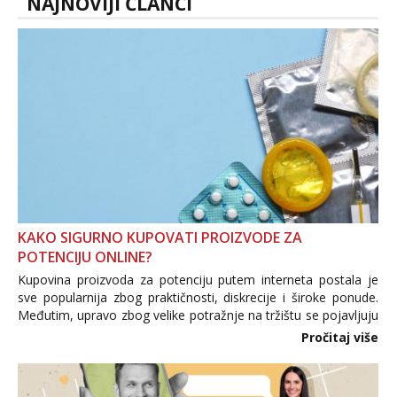
NAJNOVIJI ČLANCI
KAKO SIGURNO KUPOVATI PROIZVODE ZA
POTENCIJU ONLINE?
Kupovina proizvoda za potenciju putem interneta postala je
sve popularnija zbog praktičnosti, diskrecije i široke ponude.
Međutim, upravo zbog velike potražnje na tržištu se pojavljuju
i brojni krivotvoreni proizvodi, nepouzdane internetske
Pročitaj više
trgovine te proizvodi nepoznatog podrijetla. ...