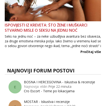
ISPOVIJESTI IZ KREVETA: ŠTO ŽENE I MUŠKARCI
STVARNO MISLE O SEKSU NA JEDNU NOĆ
Seks na jednu noć – za neke uzbudljiva avantura bez obaveza,
za druge emotivna minska polja. Iako živimo u vremenu kad se
o seksu govori otvorenije nego ikad, tema „jedne noći strasti“ i
dalje izaziva burne rasprave. Što zapravo misle žene, a što
Pročitaj više
muškarci? Jesu...
NAJNOVIJI FORUM POSTOVI
BOSNA I HERCEGOVINA - Iskustva & recenzije
Najnovija: eldin
Prije 22 minuta
E
Cro Escort - Teme po lokacijama
MOSTAR - Iskustva i recenzije