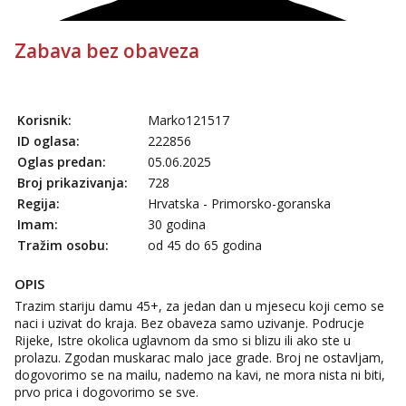
Zabava bez obaveza
Korisnik:
Marko121517
ID oglasa:
222856
Oglas predan:
05.06.2025
Broj prikazivanja:
728
Regija:
Hrvatska - Primorsko-goranska
Imam:
30 godina
Tražim osobu:
od 45 do 65 godina
OPIS
Trazim stariju damu 45+, za jedan dan u mjesecu koji cemo se
naci i uzivat do kraja. Bez obaveza samo uzivanje. Podrucje
Rijeke, Istre okolica uglavnom da smo si blizu ili ako ste u
prolazu. Zgodan muskarac malo jace grade. Broj ne ostavljam,
dogovorimo se na mailu, nademo na kavi, ne mora nista ni biti,
prvo prica i dogovorimo se sve.