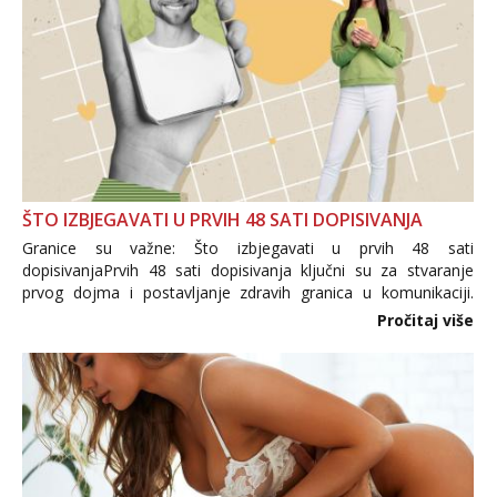
ŠTO IZBJEGAVATI U PRVIH 48 SATI DOPISIVANJA
Granice su važne: Što izbjegavati u prvih 48 sati
dopisivanjaPrvih 48 sati dopisivanja ključni su za stvaranje
prvog dojma i postavljanje zdravih granica u komunikaciji.
Važno je izbjeći prebrzo otkrivanje osobnih ili intimnih
Pročitaj više
informacija, jer nepoznata osoba još nije zaslužila to
povjerenje. Takođe...