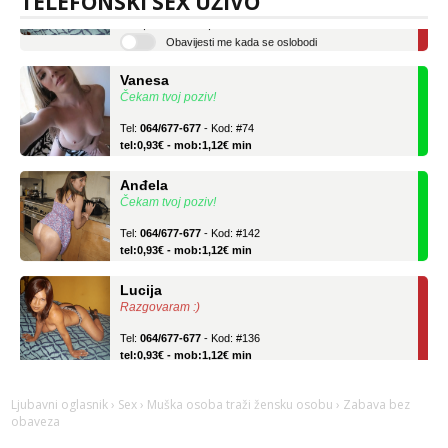
TELEFONSKI SEX UŽIVO
tel:0,93€ - mob:1,12€ min
Obavijesti me kada se oslobodi
Vanesa
Čekam tvoj poziv!
Tel:
064/677-677
- Kod: #74
tel:0,93€ - mob:1,12€ min
Anđela
Čekam tvoj poziv!
Tel:
064/677-677
- Kod: #142
tel:0,93€ - mob:1,12€ min
Lucija
Razgovaram :)
Tel:
064/677-677
- Kod: #136
tel:0,93€ - mob:1,12€ min
Obavijesti me kada se oslobodi
Vanesa
Ljubavni oglasnik
›
Sex
›
Muška osoba traži žensku osobu
› Zabava bez
Čekam tvoj poziv!
obaveza