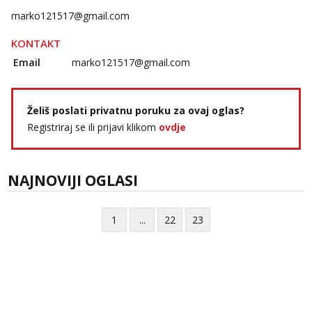
marko121517@gmail.com
KONTAKT
Email
marko121517@gmail.com
Želiš poslati privatnu poruku za ovaj oglas?
Registriraj se ili prijavi klikom
ovdje
NAJNOVIJI OGLASI
1
...
22
23