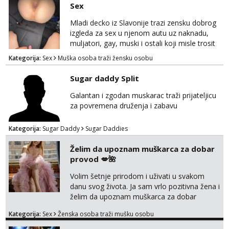
Sex
Mladi decko iz Slavonije trazi zensku dobrog
izgleda za sex u njenom autu uz naknadu,
muljatori, gay, muski i ostali koji misle trosit
vrijeme na pisanje mogu zaobic oglas, ako si
Kategorija:
Sex
Muška osoba traži žensku osobu
slavonije i zainteresirana da te punim negdje
u mraku u tvom autu javi se na whatsapp
Sugar daddy Split
porukom 098 199 1895.
Galantan i zgodan muskarac traži prijateljicu
za povremena druženja i zabavu
Kategorija:
Sugar Daddy
Sugar Daddies
Želim da upoznam muškarca za dobar
provod 💋🌺
Volim šetnje prirodom i uživati u svakom
danu svog života. Ja sam vrlo pozitivna žena i
želim da upoznam muškarca za dobar
provod, naravno može i nešto više.💋🌺 Klikni
Kategorija:
Sex
Ženska osoba traži mušku osobu
na link ispod i nadji me tamo, cekam te!