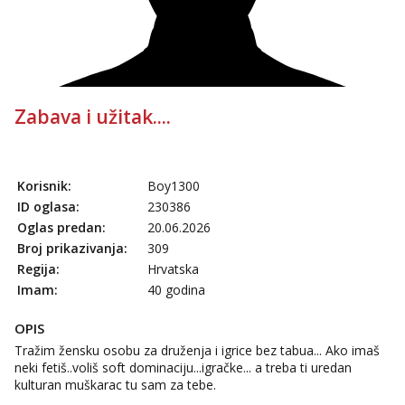
Tel:
064/677-677
- Kod: #136
tel:0,93€ - mob:1,12€ min
Obavijesti me kada se oslobodi
Liliana
Razgovaram :)
Zabava i užitak....
Tel:
064/677-677
- Kod: #69
tel:0,93€ - mob:1,12€ min
Obavijesti me kada se oslobodi
Korisnik:
Boy1300
Marta
ID oglasa:
230386
Razgovaram :)
Oglas predan:
20.06.2026
Tel:
064/677-677
- Kod: #53
Broj prikazivanja:
309
tel:0,93€ - mob:1,12€ min
Regija:
Hrvatska
Obavijesti me kada se oslobodi
Imam:
40 godina
Maja
Razgovaram :)
OPIS
Tel:
064/677-677
- Kod: #04
Tražim žensku osobu za druženja i igrice bez tabua... Ako imaš
tel:0,93€ - mob:1,12€ min
neki fetiš..voliš soft dominaciju...igračke... a treba ti uredan
Obavijesti me kada se oslobodi
kulturan muškarac tu sam za tebe.