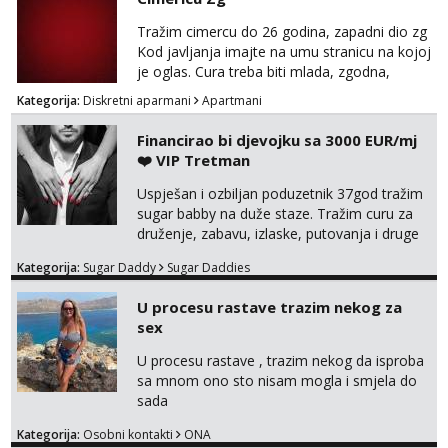
ispod i nadji me tamo, cekam te!
Tražim cimercu do 26 godina, zapadni dio zg
Kod javljanja imajte na umu stranicu na kojoj
je oglas. Cura treba biti mlada, zgodna,
uredna, bez poroka.
Kategorija:
Diskretni aparmani
Apartmani
Financirao bi djevojku sa 3000 EUR/mj
❤️ VIP Tretman
Uspješan i ozbiljan poduzetnik 37god tražim
sugar babby na duže staze. Tražim curu za
druženje, zabavu, izlaske, putovanja i druge
lijepe stvari na obostranu korist. Ako si
Kategorija:
Sugar Daddy
Sugar Daddies
otvorena, komunikativna, zgodna i atraktivna
javi se na moj email:
U procesu rastave trazim nekog za
markodalic37@gmail.com
sex
U procesu rastave , trazim nekog da isproba
sa mnom ono sto nisam mogla i smjela do
sada
Kategorija:
Osobni kontakti
ONA