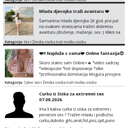
trazim puno samo malo njeznosti i
razumjevanja. volim njezan seks i njezne
Mlada djevojka traži avanturu ❤️
poljupce po tijelu koji me jako
pale,obozavam kad muskarac preuzme
Šarmantna mlada djevojka 26 god. prvi put
kontrolu . javi se :) Klikni na link ispod i nadji
na ovakvim stranicama tražim diskretnu
me tamo, cekam te!
avanturu (druženje, maženje, sex :) Klikni na
link ispod i nadji me tamo, cekam te!
Kategorija:
Sex
Ženska osoba traži mušku osobu
❤️‼️ Najduže s vama❤️ Online fantazija😍
Skoro stalno sam Online⭐🔥 °video sadrzaj
°videopozivi °hot dopisivanje °slike
°profesionalna dominacija Moguća provjera
videopozivom, no ako se nakon toga ne
Kategorija:
Cyber sex
Ženska osoba traži mušku osobu
javite, vise vam ju ne radim 😉 100% prava i
diskretna. Probaj me jednom, nećeš moći bez
Curku iz Siska za extremni sex
mene 😜😇 Nemojte me pitati za uzivo, jer to
07.08.2026.
ne radim. 0998785600 javljanje isključivo
porukom na WhatsApp🩷
Ima li kakva curka iz siska za extremni i
perverzni sex ? Tražim mladu i podložnu
curku,duboko grlo,anal,fist,piss,spit,puno
pljuvačke,ulja i pissa,volim isto tako masažu