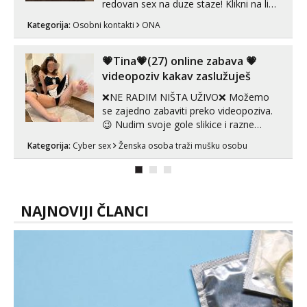
redovan sex na duze staze! Klikni na link
ispod i nadji me tamo, cekam te!
Kategorija:
Osobni kontakti
ONA
💗Tina💗(27) online zabava 💗
videopoziv kakav zaslužuješ
❌NE RADIM NIŠTA UŽIVO❌ Možemo
se zajedno zabaviti preko videopoziva.
😉 Nudim svoje gole slikice i razne
videouradke. 🤩 Za online zabavu pošalji
Kategorija:
Cyber sex
Ženska osoba traži mušku osobu
poruku na Whatsapp, Telegram ili Viber.
😎 +385 91 912 3322 Za provjeru moje
autentičnosti možeš me vidjeti na
videopozivu. 😉 S vama sam vec 5 ...
NAJNOVIJI ČLANCI