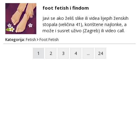
viber, wapp ili zovite. Samo ozbiljni, hvala
foot fetish i findom
Javi se ako želiš slike ili videa lijepih ženskih
stopala (veličina 41), korištene najlonke, a
može i susret uživo (Zagreb) ili video call.
Mlada sam, lijepa i obrazovana te spremna za
Kategorija:
Fetish
Foot Fetish
dogovore i ispunjavanje želja. Molim samo
ozbiljni, spremni na dugoročnu suradnju i koji
1
2
3
4
...
24
mogu adekvatno platiti ono što nudim. :)
Također me zanima i findom Javite se sa
svojim željama i ponudama.