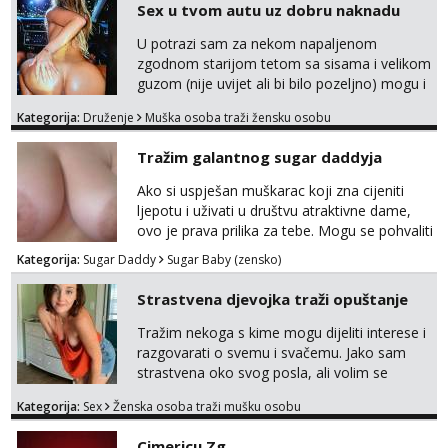
Sex u tvom autu uz dobru naknadu
U potrazi sam za nekom napaljenom
zgodnom starijom tetom sa sisama i velikom
guzom (nije uvijet ali bi bilo pozeljno) mogu i
mladje djevojke kojima nije bitan izgled vec
Kategorija:
Druženje
Muška osoba traži žensku osobu
dobra zabava uz naknadu, trazim neku koja
bi dosla po mene da se odemo seksat
Tražim galantnog sugar daddyja
negdje u mrak, prije seksa dobijes odmah na
ruke, molim samo ozbiljne da se javljaju one
Ako si uspješan muškarac koji zna cijeniti
koje se pale na seks po mracnim parkinzima,
ljepotu i uživati u društvu atraktivne dame,
sumarcima itd be...
ovo je prava prilika za tebe. Mogu se pohvaliti
prekrasnim licem, dugom, njegovanom
Kategorija:
Sugar Daddy
Sugar Baby (zensko)
kosom i fit figurom. Moje grudi su broj 4,a
guza je, bez lažne skromnosti, prava top
Strastvena djevojka traži opuštanje
forma. Diskretno i opušteno druženje je moj
stil, bez dugačkih dopisivanja, putovanja ili
Tražim nekoga s kime mogu dijeliti interese i
javnih pojavljivanja. Što nudim: - atraktivno i
razgovarati o svemu i svačemu. Jako sam
ugo...
strastvena oko svog posla, ali volim se
opustiti i provesti vrijeme s prijateljima.
Kategorija:
Sex
Ženska osoba traži mušku osobu
Voljela bi naci nekoga pa da se nemoram
samo s prijateljima opustati ;) Klikni na link
Cimericu Zg