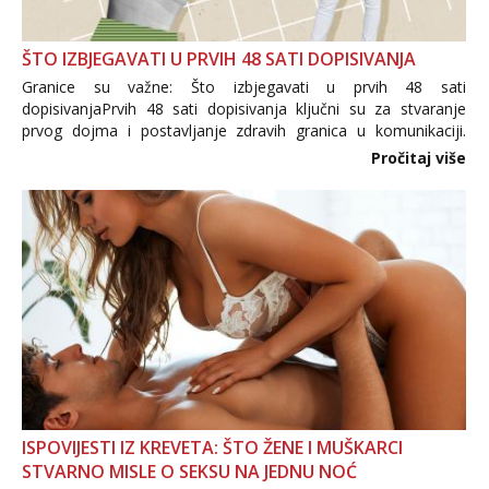
ŠTO IZBJEGAVATI U PRVIH 48 SATI DOPISIVANJA
Granice su važne: Što izbjegavati u prvih 48 sati
dopisivanjaPrvih 48 sati dopisivanja ključni su za stvaranje
prvog dojma i postavljanje zdravih granica u komunikaciji.
Važno je izbjeći prebrzo otkrivanje osobnih ili intimnih
Pročitaj više
informacija, jer nepoznata osoba još nije zaslužila to
povjerenje. Takođe...
ISPOVIJESTI IZ KREVETA: ŠTO ŽENE I MUŠKARCI
STVARNO MISLE O SEKSU NA JEDNU NOĆ