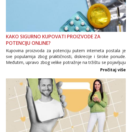
KAKO SIGURNO KUPOVATI PROIZVODE ZA
POTENCIJU ONLINE?
Kupovina proizvoda za potenciju putem interneta postala je
sve popularnija zbog praktičnosti, diskrecije i široke ponude.
Međutim, upravo zbog velike potražnje na tržištu se pojavljuju
i brojni krivotvoreni proizvodi, nepouzdane internetske
Pročitaj više
trgovine te proizvodi nepoznatog podrijetla. ...