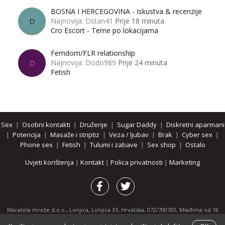
BOSNA I HERCEGOVINA - Iskustva & recenzije
Najnovija: Dstan41
Prije 18 minuta
D
Cro Escort - Teme po lokacijama
Femdom/FLR relationship
Najnovija: Dodo989
Prije 24 minuta
D
Fetish
Sex
|
Osobni kontakti
|
Druženje
|
Sugar Daddy
|
Diskretni aparmani
|
Potencija
|
Masaže i striptiz
|
Veza / ljubav
|
Brak
|
Cyber sex
|
Phone sex
|
Fetish
|
Tulumi i zabave
|
Sex shop
|
Ostalo
Uvjeti korištenja
|
Kontakt
|
Polica privatnosti
|
Marketing
Maratela mreže d.o.o., Lonjica, Lonjica 33, Hrvatska, 072/700700, Mlađima od 18
godina zabranjeno je pregledavanje stranice i svih njenih dijelova.