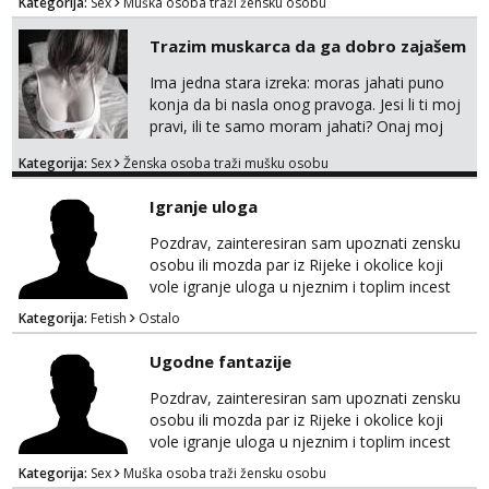
Kategorija:
Sex
Muška osoba traži žensku osobu
prostate,rimyob,extremno full perverzno,bez
tabua,najlonke crne i visoke sexy štikle
Trazim muskarca da ga dobro zajašem
obavezno imati na sebi,za početak s.t.o
nudim za druženje večeras,noć kod
Ima jedna stara izreka: moras jahati puno
mene,javljanje isključivo pozivom
konja da bi nasla onog pravoga. Jesi li ti moj
pravi, ili te samo moram jahati? Onaj moj
bivsi je bio samo konj hahahahah Klikni niže
Kategorija:
Sex
Ženska osoba traži mušku osobu
na sexdater link i javi mi se tamo....
Igranje uloga
Pozdrav, zainteresiran sam upoznati zensku
osobu ili mozda par iz Rijeke i okolice koji
vole igranje uloga u njeznim i toplim incest
pricama, izgled nebitan, bitno je da znas sto
Kategorija:
Fetish
Ostalo
zelis i da se volis zabavljati. Javitese na mail,
viber, wapp ili zovite. Samo ozbiljni, hvala
Ugodne fantazije
Pozdrav, zainteresiran sam upoznati zensku
osobu ili mozda par iz Rijeke i okolice koji
vole igranje uloga u njeznim i toplim incest
pricama, izgled nebitan, bitno je da znas sto
Kategorija:
Sex
Muška osoba traži žensku osobu
zelis i da se volis zabavljati. Javitese na mail,