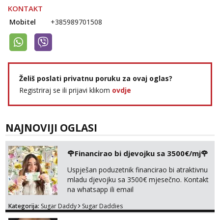
Alisa
KONTAKT
Razgovaram :)
Mobitel
+385989701508
Tel:
064/677-677
- Kod: #106
tel:0,93€ - mob:1,12€ min
Obavijesti me kada se oslobodi
Žana
Razgovaram :)
Želiš poslati privatnu poruku za ovaj oglas?
Tel:
064/677-677
- Kod: #135
Registriraj se ili prijavi klikom
ovdje
tel:0,93€ - mob:1,12€ min
Obavijesti me kada se oslobodi
Zara
NAJNOVIJI OGLASI
Čekam tvoj poziv!
Tel:
064/677-677
- Kod: #123
🌹Financirao bi djevojku sa 3500€/mj🌹
tel:0,93€ - mob:1,12€ min
Uspješan poduzetnik financirao bi atraktivnu
Anđela
mladu djevojku sa 3500€ mjesečno. Kontakt
Čekam tvoj poziv!
na whatsapp ili email
Tel:
064/677-677
- Kod: #142
Kategorija:
Sugar Daddy
Sugar Daddies
tel:0,93€ - mob:1,12€ min