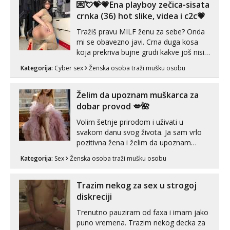
😉 Radim i vruća tipkanja uz slike i hot
💌💘💝💗Ena playboy zečica-sisata
line pozive. Za vas sam pripremila ...
crnka (36) hot slike, videa i c2c💗
Tražiš pravu MILF ženu za sebe? Onda
mi se obavezno javi. Crna duga kosa
koja prekriva bujne grudi kakve još nisi
vidio, čista ŠESTICA! A usne? O usnama
Kategorija:
Cyber sex
Ženska osoba traži mušku osobu
bolje da ni ne pričam. Prave pune usne
koje će ti se urezati u pamćenje, jer
vjeruj mi, takve još nisi vidio. Uvijek sam
Želim da upoznam muškarca za
spremna za ONLOINE zabavu...
dobar provod 💋🌺
Volim šetnje prirodom i uživati u
svakom danu svog života. Ja sam vrlo
pozitivna žena i želim da upoznam
muškarca za dobar provod, naravno
Kategorija:
Sex
Ženska osoba traži mušku osobu
može i nešto više.💋🌺 Klikni na link
ispod i nadji me tamo, cekam te!
Trazim nekog za sex u strogoj
diskreciji
Trenutno pauziram od faxa i imam jako
puno vremena. Trazim nekog decka za