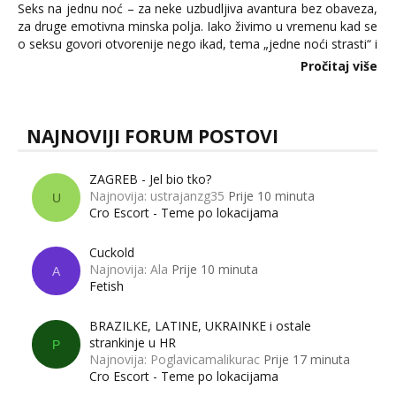
Seks na jednu noć – za neke uzbudljiva avantura bez obaveza,
za druge emotivna minska polja. Iako živimo u vremenu kad se
o seksu govori otvorenije nego ikad, tema „jedne noći strasti“ i
dalje izaziva burne rasprave. Što zapravo misle žene, a što
Pročitaj više
muškarci? Jesu...
NAJNOVIJI FORUM POSTOVI
ZAGREB - Jel bio tko?
Najnovija: ustrajanzg35
Prije 10 minuta
U
Cro Escort - Teme po lokacijama
Cuckold
Najnovija: Ala
Prije 10 minuta
A
Fetish
BRAZILKE, LATINE, UKRAINKE i ostale
strankinje u HR
P
Najnovija: Poglavicamalikurac
Prije 17 minuta
Cro Escort - Teme po lokacijama