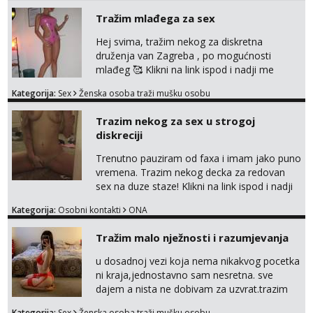
Tražim mlađega za sex
Hej svima, tražim nekog za diskretna
druženja van Zagreba , po mogućnosti
mlađeg 🥰 Klikni na link ispod i nadji me
tamo, cekam te!
Kategorija:
Sex
Ženska osoba traži mušku osobu
Trazim nekog za sex u strogoj
diskreciji
Trenutno pauziram od faxa i imam jako puno
vremena. Trazim nekog decka za redovan
sex na duze staze! Klikni na link ispod i nadji
me tamo, cekam te!
Kategorija:
Osobni kontakti
ONA
Tražim malo nježnosti i razumjevanja
u dosadnoj vezi koja nema nikakvog pocetka
ni kraja,jednostavno sam nesretna. sve
dajem a nista ne dobivam za uzvrat.trazim
muskarca koji ce zadovoljiti moje potrebe,ne
Kategorija:
Sex
Ženska osoba traži mušku osobu