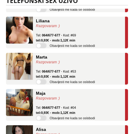
TELEFONSKI SEX UŽIVO
Obavijesti me kada se oslobodi
Liliana
Razgovaram :)
Tel:
064/677-677
- Kod: #69
tel:0,93€ - mob:1,12€ min
Obavijesti me kada se oslobodi
Marta
Razgovaram :)
Tel:
064/677-677
- Kod: #53
tel:0,93€ - mob:1,12€ min
Obavijesti me kada se oslobodi
Maja
Razgovaram :)
Tel:
064/677-677
- Kod: #04
tel:0,93€ - mob:1,12€ min
Obavijesti me kada se oslobodi
Alisa
Razgovaram :)