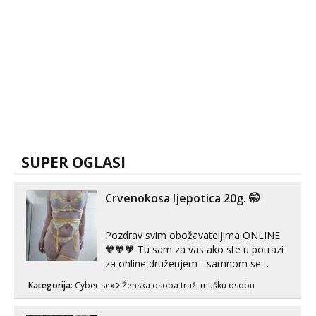
SUPER OGLASI
Crvenokosa ljepotica 20g. 🤭
Pozdrav svim obožavateljima ONLINE
🧡🧡🧡 Tu sam za vas ako ste u potrazi
za online druženjem - samnom se
možete zabaviti preko videopoziva, ili
Kategorija:
Cyber sex
Ženska osoba traži mušku osobu
ako vam nisam dovoljna radim i u paru i
trojci s kolegicama, svaka je drugačija