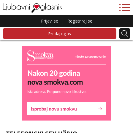
Prijavi se
Registriraj se
Predaj oglas
Lucija
Razgovaram :)
Tel:
064/677-677
- Kod: #136
tel:0,93€ - mob:1,12€ min