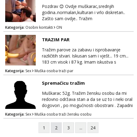
Pozdrav 😊 Ovdje muškarac,srednjih
godina..normalan,kulturan i vrlo diskretan..
Zašto sam ovdje.. Tražim
djevojku,gospođicu, kojoj bih pružio,pružao
Kategorija:
Osobni kontakti
ON
oralno zadovoljstvo.. Ako si znatiželjna,ili
željna,i želiš uživat u strastvenom oralu,javi se
TRAZIM PAR
sa potpunim povjerenjem..i opusti se i
prepusti.. Manje bitno jel si mršavica,ili slatka
Tražim parove za zabavu i isprobavanje
bucka..bitno mi je da si diskretna i uredna..
različitih stvari. Iskusan sam i vješt... 19 cm...
Bjelovar, o...
183 cm visok i 87 kg. Imam iskustva s
parovima, potpuno sam zdrava i njegovana, a
Kategorija:
Sex
Muška osoba traži par
privatnost je apsolutno najvažnija. Ozbiljni
parovi mogu me kontaktirati putem
Spremaćicu tražim
WhatsAppa ili Vibera. Samo ozbiljni parovi
trebaju slati poruke ili zvati. Blokiram one koji
Muškarac 52g. Tražim žensku osobu da mi
nisu ozbiljni.
redovno održava stan a da se uz to i neki oral
dogovori , po mogućnosti obostrani . Zapadni
dio Zagreba .Javiti se prvo porukom na
Kategorija:
Sex
Muška osoba traži žensku osobu
WhatsApp 0958634499
1
2
3
...
24