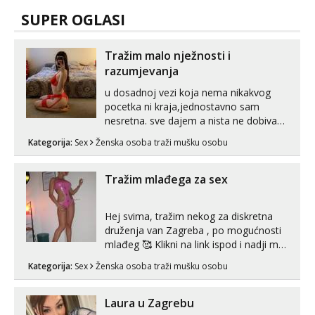
SUPER OGLASI
Tražim malo nježnosti i
razumjevanja
u dosadnoj vezi koja nema nikakvog
pocetka ni kraja,jednostavno sam
nesretna. sve dajem a nista ne dobivam
za uzvrat.trazim muskarca koji ce
Kategorija:
Sex
Ženska osoba traži mušku osobu
zadovoljiti moje potrebe,ne trazim puno
samo malo njeznosti i razumjevanja.
volim njezan seks i njezne poljupce po
Tražim mlađega za sex
tijelu koji me jako pale,obozavam kad
muskar...
Hej svima, tražim nekog za diskretna
druženja van Zagreba , po mogućnosti
mlađeg 🥰 Klikni na link ispod i nadji me
tamo, cekam te!
Kategorija:
Sex
Ženska osoba traži mušku osobu
Laura u Zagrebu