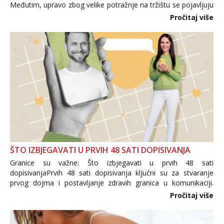
Međutim, upravo zbog velike potražnje na tržištu se pojavljuju
i brojni krivotvoreni proizvodi, nepouzdane internetske
Pročitaj više
trgovine te proizvodi nepoznatog podrijetla. ...
ŠTO IZBJEGAVATI U PRVIH 48 SATI DOPISIVANJA
Granice su važne: Što izbjegavati u prvih 48 sati
dopisivanjaPrvih 48 sati dopisivanja ključni su za stvaranje
prvog dojma i postavljanje zdravih granica u komunikaciji.
Važno je izbjeći prebrzo otkrivanje osobnih ili intimnih
Pročitaj više
informacija, jer nepoznata osoba još nije zaslužila to
povjerenje. Takođe...