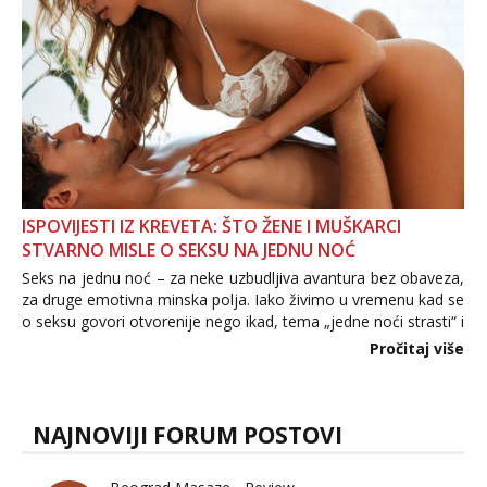
ISPOVIJESTI IZ KREVETA: ŠTO ŽENE I MUŠKARCI
STVARNO MISLE O SEKSU NA JEDNU NOĆ
Seks na jednu noć – za neke uzbudljiva avantura bez obaveza,
za druge emotivna minska polja. Iako živimo u vremenu kad se
o seksu govori otvorenije nego ikad, tema „jedne noći strasti“ i
dalje izaziva burne rasprave. Što zapravo misle žene, a što
Pročitaj više
muškarci? Jesu...
NAJNOVIJI FORUM POSTOVI