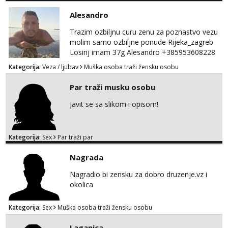
Alesandro
Trazim ozbiljnu curu zenu za poznastvo vezu
molim samo ozbiljne ponude Rijeka_zagreb
Losinj imam 37g Alesandro +385953608228
💪💪
Kategorija:
Veza / ljubav
Muška osoba traži žensku osobu
Par traži musku osobu
Javit se sa slikom i opisom!
Kategorija:
Sex
Par traži par
Nagrada
Nagradio bi zensku za dobro druzenje.vz i
okolica
Kategorija:
Sex
Muška osoba traži žensku osobu
Laganica