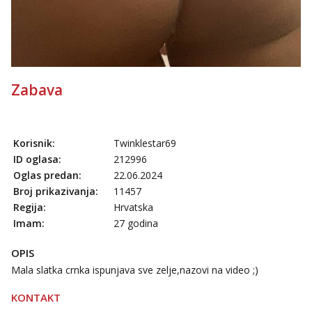
Anđela
Čekam tvoj poziv!
Tel:
064/677-677
- Kod: #142
tel:0,93€ - mob:1,12€ min
Zabava
Korisnik:
Twinklestar69
ID oglasa:
212996
Oglas predan:
22.06.2024
Broj prikazivanja:
11457
Regija:
Hrvatska
Imam:
27 godina
OPIS
Mala slatka crnka ispunjava sve zelje,nazovi na video ;)
KONTAKT