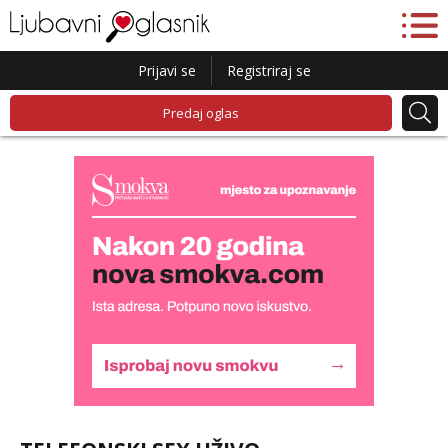
Prijavi se
Registriraj se
Predaj oglas
Lucija
Razgovaram :)
Tel:
064/677-677
- Kod: #136
tel:0,93€ - mob:1,12€ min