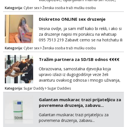
dominacija, hotchat, saljem ti svoje gole
Kategorija:
Cyber sex
Ženska osoba traži mušku osobu
slikice i videe ako zelis, a mozes i dobiti gacice
od mamice ako me zamolis... 🔥🫦 NE RADIM
Diskretno ONLINE sex druzenje
UZIVO...Javi se na wapp 091 548 3275,
mamica te ceka da ispunim sve tvoje zelje 😽
Vesna ovdje, ja sam milf kako bi rekli, i ako si
za druzenje napisi mi porukicu na whatsap
095 7513 219 Zabavit cemo se na hotchatu ili
videopozivu a saljem i gacice i gole slikice :)
Kategorija:
Cyber sex
Ženska osoba traži mušku osobu
NE UZIVO!
Tražim partnera za SD/SB odnos €€€€
Obrazovana, samostalna djevojka koja
upravo izlazi iz dugogodišnje veze želi
avanturu ovakvog odnosa i mnogo uživanja,
poklona, pažnje i putovanja. Moguća i
Kategorija:
Sugar Daddy
Sugar Daddies
poslovna saradnja ako nam se interesi
poklapaju. Mnogo senzualnosti i lijepe
Galantan muskarac trazi prijateljicu za
energije. Javite mi se sa opisom što opširnijim
povremena druzenja, zabavu...
jer od toga ovisi da li ću odgovoriti. Isključivo
tražim nekoga za duži vremenski period.
Galantan muskarac trazi prijateljicu za
Naravno njegovanog i galantn...
povremena druzenja, zabavu...