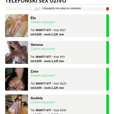
TELEFONSKI SEX UŽIVO
Obavijesti me kada se oslobodi
Ela
Čekam tvoj poziv!
Tel:
064/677-677
- Kod: #117
tel:0,93€ - mob:1,12€ min
Vanesa
Čekam tvoj poziv!
Tel:
064/677-677
- Kod: #74
tel:0,93€ - mob:1,12€ min
Zara
Čekam tvoj poziv!
Tel:
064/677-677
- Kod: #123
tel:0,93€ - mob:1,12€ min
Anđela
Čekam tvoj poziv!
Tel:
064/677-677
- Kod: #142
tel:0,93€ - mob:1,12€ min