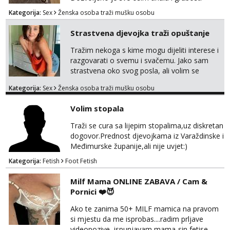
Prodajem i svoja videa ako nekog zanima Za
Kategorija:
Sex
Ženska osoba traži mušku osobu
dogovor javite se na wocap 0919282417
Strastvena djevojka traži opuštanje
Tražim nekoga s kime mogu dijeliti interese i
razgovarati o svemu i svačemu. Jako sam
strastvena oko svog posla, ali volim se
opustiti i provesti vrijeme s prijateljima.
Kategorija:
Sex
Ženska osoba traži mušku osobu
Voljela bi naci nekoga pa da se nemoram
samo s prijateljima opustati ;) Klikni na link
Volim stopala
ispod i nadji me tamo, cekam te!
Traži se cura sa lijepim stopalima,uz diskretan
dogovor.Prednost djevojkama iz Varaždinske i
Međimurske županije,ali nije uvjet:)
Kategorija:
Fetish
Foot Fetish
Milf Mama ONLINE ZABAVA / Cam &
Pornici ❤️😈
Ako te zanima 50+ MILF mamica na pravom
si mjestu da me isprobas....radim prljave
videopozive, ispunjavam mama-sin fetise,