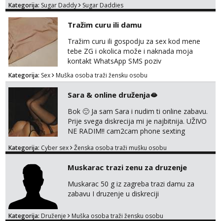
Kategorija:
Sugar Daddy
Sugar Daddies
Tražim curu ili damu
Tražim curu ili gospodju za sex kod mene
tebe ZG i okolica može i naknada moja
kontakt WhatsApp SMS poziv
Kategorija:
Sex
Muška osoba traži žensku osobu
Sara & online druženja🫦
Bok 🙂 Ja sam Sara i nudim ti online zabavu.
Prije svega diskrecija mi je najbitnija. UŽIVO
NE RADIM!! cam2cam phone sexting
squirting anal slike i videa razne igrice s
Kategorija:
Cyber sex
Ženska osoba traži mušku osobu
partnerom ili partnericom te naši porno
uradci. Javi se porukom na wapp i zakaži svoj
Muskarac trazi zenu za druzenje
termin. P.S. tražit ćeš me još 🫠💦
Muskarac 50 g iz zagreba trazi damu za
zabavu I druzenje u diskreciji
Kategorija:
Druženje
Muška osoba traži žensku osobu