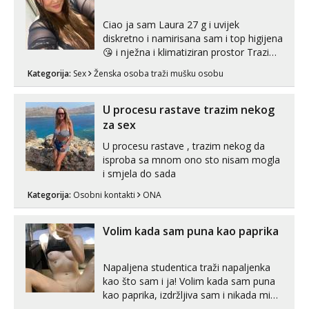
Ciao ja sam Laura 27 g i uvijek
diskretno i namirisana sam i top higijena
😘 i nježna i klimatiziran prostor Trazim
sex za nagradu Radim klasican sex
Kategorija:
Sex
Ženska osoba traži mušku osobu
Pusenje i gutanje sperme Erotsko rublje
imam uvijek Lizati me mozes i ljubiti po
tijelu Iskljucivo neradim analni !!! I
U procesu rastave trazim nekog
neljubim se Wha...
za sex
U procesu rastave , trazim nekog da
isproba sa mnom ono sto nisam mogla
i smjela do sada
Kategorija:
Osobni kontakti
ONA
Volim kada sam puna kao paprika
Napaljena studentica traži napaljenka
kao što sam i ja! Volim kada sam puna
kao paprika, izdržljiva sam i nikada mi
nije dosta seksa. Volim grubi seks i više