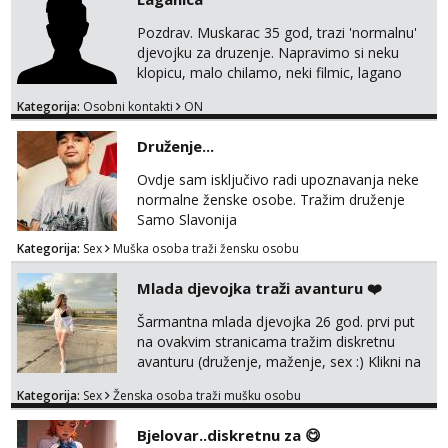
Pozdrav. Muskarac 35 god, trazi 'normalnu'
djevojku za druzenje. Napravimo si neku
klopicu, malo chilamo, neki filmic, lagano
upoznavanje, bez obaveza. Izgled mi nije
Kategorija:
Osobni kontakti
ON
pretjerano bitan koliko iznutra. Bucke se
slobodno jave jer sam i sam takav. Medo
Druženje...
brundo xD Budi pristojna i dobra, za sve
ostale cemo lako. Zagreb.
Ovdje sam isključivo radi upoznavanja neke
normalne ženske osobe. Tražim druženje
Samo Slavonija
Kategorija:
Sex
Muška osoba traži žensku osobu
Mlada djevojka traži avanturu ❤️
Šarmantna mlada djevojka 26 god. prvi put
na ovakvim stranicama tražim diskretnu
avanturu (druženje, maženje, sex :) Klikni na
link ispod i nadji me tamo, cekam te!
Kategorija:
Sex
Ženska osoba traži mušku osobu
Bjelovar..diskretnu za 😋