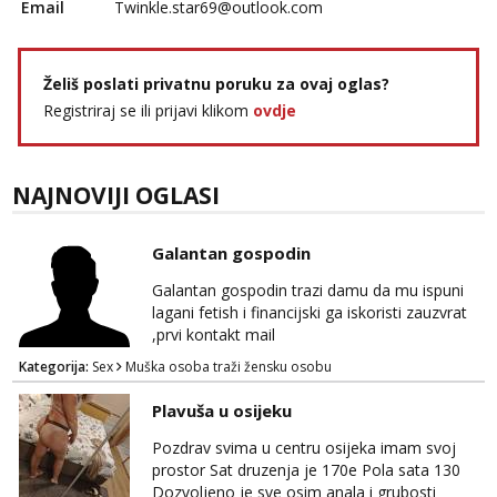
Email
Twinkle.star69@outlook.com
Želiš poslati privatnu poruku za ovaj oglas?
Registriraj se ili prijavi klikom
ovdje
NAJNOVIJI OGLASI
Galantan gospodin
Galantan gospodin trazi damu da mu ispuni
lagani fetish i financijski ga iskoristi zauzvrat
,prvi kontakt mail
Kategorija:
Sex
Muška osoba traži žensku osobu
Plavuša u osijeku
Pozdrav svima u centru osijeka imam svoj
prostor Sat druzenja je 170e Pola sata 130
Dozvoljeno je sve osim anala i grubosti