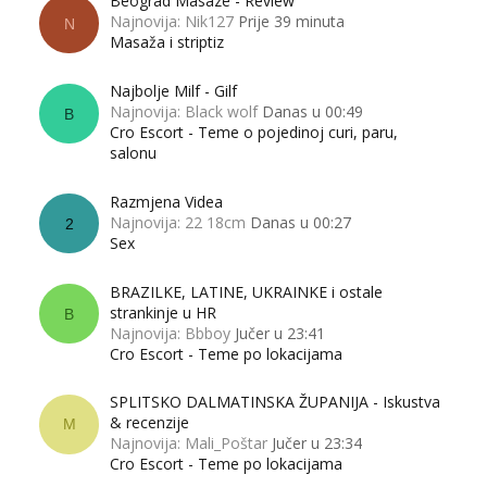
Beograd Masaze - Review
Najnovija: Nik127
Prije 39 minuta
N
Masaža i striptiz
Najbolje Milf - Gilf
Najnovija: Black wolf
Danas u 00:49
B
Cro Escort - Teme o pojedinoj curi, paru,
salonu
Razmjena Videa
Najnovija: 22 18cm
Danas u 00:27
2
Sex
BRAZILKE, LATINE, UKRAINKE i ostale
strankinje u HR
B
Najnovija: Bbboy
Jučer u 23:41
Cro Escort - Teme po lokacijama
SPLITSKO DALMATINSKA ŽUPANIJA - Iskustva
& recenzije
M
Najnovija: Mali_Poštar
Jučer u 23:34
Cro Escort - Teme po lokacijama