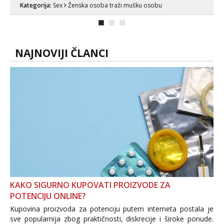
Kategorija:
Sex
Ženska osoba traži mušku osobu
puta dnevno bilo kad i bilo gdje zato se
javi što prije da me isprobaš Klikni na
link ispod i nadji me tamo, cekam te!
NAJNOVIJI ČLANCI
KAKO SIGURNO KUPOVATI PROIZVODE ZA
POTENCIJU ONLINE?
Kupovina proizvoda za potenciju putem interneta postala je
sve popularnija zbog praktičnosti, diskrecije i široke ponude.