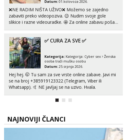
Učiteljica iz predgrađa traži...
Datum:
01.kolovoza 2026.
❌NE RADIM NIŠTA UŽIVO❌ Možemo se zajedno
Tel:
064/677-677
- Kod: #160
zabaviti preko videopoziva. 😉 Nudim svoje gole
tel:0,93€ - mob:1,12€ min
slikice i razne videouradke. 🤩 Za online zabavu pošalji
Obavijesti me kada se oslobodi
poruku na Whatsapp, Telegram ili Viber. 😎 +385 91
Monika
912 3322 Za provjeru moje autentičnosti možeš me
Čekam tvoj poziv!
✅ CURA ZA SVE ✅
vidjeti na videopozivu. 😉 S vama sam vec 5 ...
Tel:
064/677-677
- Kod: #133
tel:0,93€ - mob:1,12€ min
Kategorija:
Kategorija:
Cyber sex
Ženska
osoba traži mušku osobu
Datum:
25.srpnja 2026.
Alisa
Čekam tvoj poziv!
Hej hej. 🤭 Tu sam za sve vrste online zabave. Javi mi
se na broj +385919123322 (Telegram, Viber ili
Tel:
064/677-677
- Kod: #106
Whatsapp). 🤙 NE javljaj se na uzivo. Hvala.
tel:0,93€ - mob:1,12€ min
Vanesa
Čekam tvoj poziv!
Tel:
064/677-677
- Kod: #74
NAJNOVIJI ČLANCI
tel:0,93€ - mob:1,12€ min
Žana
Čekam tvoj poziv!