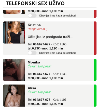
TELEFONSKI SEX UŽIVO
Tel:
064/677-677
- Kod: #69
tel:0,93€ - mob:1,12€ min
Obavijesti me kada se oslobodi
Kristina
Razgovaram :)
Učiteljica iz predgrađa traži...
Tel:
064/677-677
- Kod: #160
tel:0,93€ - mob:1,12€ min
Obavijesti me kada se oslobodi
Monika
Čekam tvoj poziv!
Tel:
064/677-677
- Kod: #133
tel:0,93€ - mob:1,12€ min
Alisa
Čekam tvoj poziv!
Tel:
064/677-677
- Kod: #106
tel:0,93€ - mob:1,12€ min
Vanesa