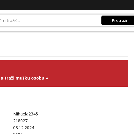
Pretraži
a traži mušku osobu
»
Mihaela2345
218027
08.12.2024