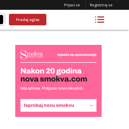
Prijavi se
Registriraj se
Predaj oglas
Liliana
Razgovaram :)