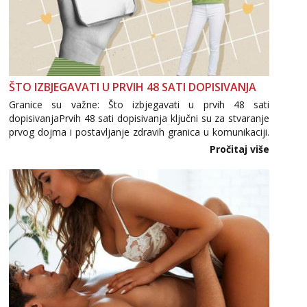
tel:0,93€ - mob:1,12€ min
Mira
Čekam tvoj poziv!
Tel:
064/677-677
- Kod: #72
tel:0,93€ - mob:1,12€ min
ŠTO IZBJEGAVATI U PRVIH 48 SATI DOPISIVANJA
Granice su važne: Što izbjegavati u prvih 48 sati
dopisivanjaPrvih 48 sati dopisivanja ključni su za stvaranje
prvog dojma i postavljanje zdravih granica u komunikaciji.
Važno je izbjeći prebrzo otkrivanje osobnih ili intimnih
Pročitaj više
informacija, jer nepoznata osoba još nije zaslužila to
povjerenje. Takođe...