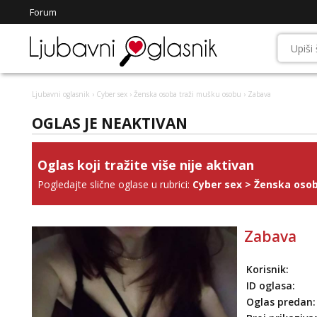
Forum
Ljubavni oglasnik
›
Cyber sex
›
Ženska osoba traži mušku osobu
› Zabava
OGLAS JE NEAKTIVAN
Oglas koji tražite više nije aktivan
Pogledajte slične oglase u rubrici:
Cyber sex
>
Ženska osob
Zabava
Korisnik:
ID oglasa:
Oglas predan: