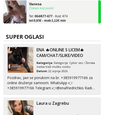
Čekam tvoj poziv!
Tel:
064/677-677
- Kod: #74
tel:0,93€ - mob:1,12€ min
Žana
Čekam tvoj poziv!
SUPER OGLASI
Tel:
064/677-677
- Kod: #135
tel:0,93€ - mob:1,12€ min
ENA 🔥ONLINE S LICEM🔥
Lili
CAM/CHAT/SLIKE/VIDEO
Čekam tvoj poziv!
Kategorija:
Kategorija:
Cyber sex
Ženska
Tel:
064/677-677
- Kod: #128
osoba traži mušku osobu
tel:0,93€ - mob:1,12€ min
Datum:
22.srpnja 2026.
Pozdrav, Javi se porukom na br. +385919977166 za
Ivančica
online druženje samnom. WhatsApp 👉
Čekam tvoj poziv!
+385919977166 Telegram 👉@enafriedrichkis Radim
Tel:
064/677-677
- Kod: #108
videopozive s licem, solo i s partnerom, kolegicama
tel:0,93€ - mob:1,12€ min
(Tina&Natali), razne kombinacije halteri, haljine,
Laura u Zagrebu
štikle, samostojeće itd. Nudim svakakva videa seksa,
Anita
puš...
Čekam tvoj poziv!