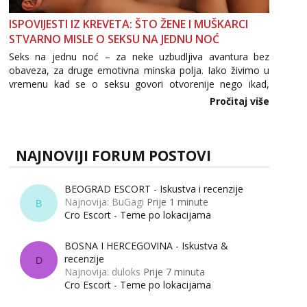
ISPOVIJESTI IZ KREVETA: ŠTO ŽENE I MUŠKARCI
STVARNO MISLE O SEKSU NA JEDNU NOĆ
Seks na jednu noć – za neke uzbudljiva avantura bez
obaveza, za druge emotivna minska polja. Iako živimo u
vremenu kad se o seksu govori otvorenije nego ikad,
tema „jedne noći strasti“ i dalje izaziva burne rasprave. Što
Pročitaj više
zapravo misle žene, a što muškarci? Jesu...
NAJNOVIJI FORUM POSTOVI
BEOGRAD ESCORT - Iskustva i recenzije
Najnovija: BuGagi
Prije 1 minute
B
Cro Escort - Teme po lokacijama
BOSNA I HERCEGOVINA - Iskustva &
recenzije
D
Najnovija: duloks
Prije 7 minuta
Cro Escort - Teme po lokacijama