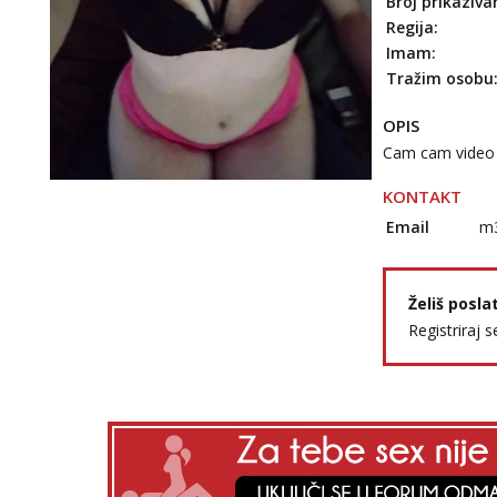
Broj prikaziva
Regija:
Imam:
Tražim osobu
OPIS
Cam cam video ur
KONTAKT
Email
m
Želiš posla
Registriraj s