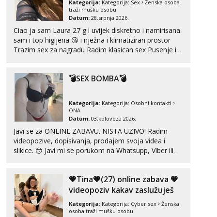
Kategorija:
Kategorija:
Sex
Ženska osoba
Tel:
064/677-677
- Kod: #87
traži mušku osobu
tel:0,93€ - mob:1,12€ min
Datum:
28.srpnja 2026.
Ciao ja sam Laura 27 g i uvijek diskretno i namirisana
Anđela
sam i top higijena 😘 i nježna i klimatiziran prostor
Čekam tvoj poziv!
Trazim sex za nagradu Radim klasican sex Pusenje i
gutanje sperme Erotsko rublje imam uvijek Lizati me
Tel:
064/677-677
- Kod: #142
tel:0,93€ - mob:1,12€ min
mozes i ljubiti po tijelu Iskljucivo neradim analni !!! I
💣SEX BOMBA💣
neljubim se Wha...
Mira
Čekam tvoj poziv!
Kategorija:
Kategorija:
Osobni kontakti
Tel:
064/677-677
- Kod: #72
ONA
tel:0,93€ - mob:1,12€ min
Datum:
03.kolovoza 2026.
Javi se za ONLINE ZABAVU. NISTA UZIVO! Radim
Liliana
videopozive, dopisivanja, prodajem svoja videa i
Razgovaram :)
slikice. 😚 Javi mi se porukom na Whatsupp, Viber ili
Telegram. +385 91 723 0045
Tel:
064/677-677
- Kod: #69
tel:0,93€ - mob:1,12€ min
💗Tina💗(27) online zabava 💗
Obavijesti me kada se oslobodi
videopoziv kakav zaslužuješ
Kristina
Kategorija:
Kategorija:
Cyber sex
Ženska
Razgovaram :)
osoba traži mušku osobu