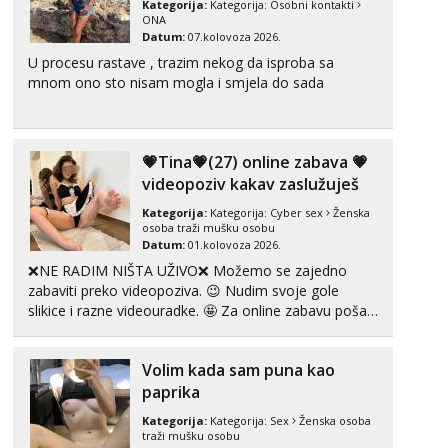
tel:0,93€ - mob:1,12€ min
Kategorija:
Kategorija:
Osobni kontakti
ONA
Datum:
07.kolovoza 2026.
Anđela
Čekam tvoj poziv!
U procesu rastave , trazim nekog da isproba sa
mnom ono sto nisam mogla i smjela do sada
Tel:
064/677-677
- Kod: #142
tel:0,93€ - mob:1,12€ min
💗Tina💗(27) online zabava 💗
videopoziv kakav zaslužuješ
Kategorija:
Kategorija:
Cyber sex
Ženska
osoba traži mušku osobu
Datum:
01.kolovoza 2026.
❌NE RADIM NIŠTA UŽIVO❌ Možemo se zajedno
zabaviti preko videopoziva. 😉 Nudim svoje gole
slikice i razne videouradke. 🤩 Za online zabavu pošalji
poruku na Whatsapp, Telegram ili Viber. 😎 +385 91
912 3322 Za provjeru moje autentičnosti možeš me
Volim kada sam puna kao
vidjeti na videopozivu. 😉 S vama sam vec 5 ...
paprika
Kategorija:
Kategorija:
Sex
Ženska osoba
traži mušku osobu