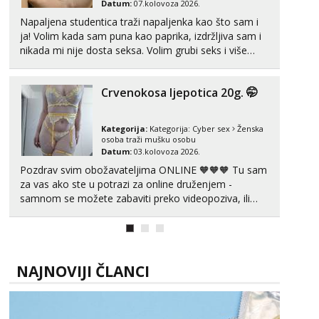
Datum:
07.kolovoza 2026.
Napaljena studentica traži napaljenka kao što sam i
ja! Volim kada sam puna kao paprika, izdržljiva sam i
nikada mi nije dosta seksa. Volim grubi seks i više
puta dnevno bilo kad i bilo gdje zato se javi što prije
da me isprobaš Klikni na link ispod i nadji me tamo,
Crvenokosa ljepotica 20g. 🤭
cekam te!
Kategorija:
Kategorija:
Cyber sex
Ženska
osoba traži mušku osobu
Datum:
03.kolovoza 2026.
Pozdrav svim obožavateljima ONLINE 🧡🧡🧡 Tu sam
za vas ako ste u potrazi za online druženjem -
samnom se možete zabaviti preko videopoziva, ili
ako vam nisam dovoljna radim i u paru i trojci s
kolegicama, svaka je drugačija 😉 Radim i vruća
tipkanja uz slike i hot line pozive. Za vas sam
pripremila ...
NAJNOVIJI ČLANCI