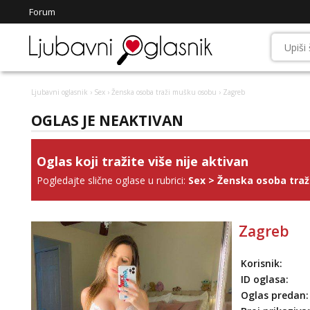
Forum
Ljubavni oglasnik
›
Sex
›
Ženska osoba traži mušku osobu
› Zagreb
OGLAS JE NEAKTIVAN
Oglas koji tražite više nije aktivan
Pogledajte slične oglase u rubrici:
Sex
>
Ženska osoba tra
Zagreb
Korisnik:
ID oglasa:
Oglas predan: