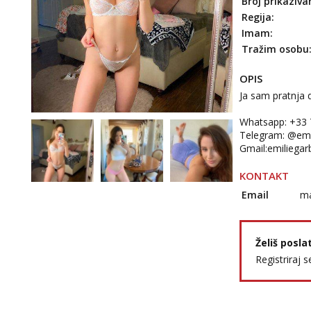
Broj prikaziva
Regija:
Imam:
Tražim osobu
OPIS
Ja sam pratnja 
Whatsapp: +33
Telegram: @emi
Gmail:emiliega
KONTAKT
Email
ma
Želiš posla
Registriraj s