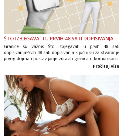
ŠTO IZBJEGAVATI U PRVIH 48 SATI DOPISIVANJA
Granice su važne: Što izbjegavati u prvih 48 sati
dopisivanjaPrvih 48 sati dopisivanja ključni su za stvaranje
prvog dojma i postavljanje zdravih granica u komunikaciji.
Važno je izbjeći prebrzo otkrivanje osobnih ili intimnih
Pročitaj više
informacija, jer nepoznata osoba još nije zaslužila to
povjerenje. Takođe...