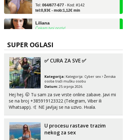
tel:0,93€ - mob:1,12€ min
Liliana
Čekam tvoj poziv!
Tel:
064/677-677
- Kod: #69
tel:0,93€ - mob:1,12€ min
SUPER OGLASI
Monika
Razgovaram :)
✅ CURA ZA SVE ✅
Tel:
064/677-677
- Kod: #133
tel:0,93€ - mob:1,12€ min
Obavijesti me kada se oslobodi
Kategorija:
Kategorija:
Cyber sex
Ženska
osoba traži mušku osobu
Datum:
25.srpnja 2026.
Ivančica
Čekam tvoj poziv!
Hej hej. 🤭 Tu sam za sve vrste online zabave. Javi mi
se na broj +385919123322 (Telegram, Viber ili
Tel:
064/677-677
- Kod: #108
Whatsapp). 🤙 NE javljaj se na uzivo. Hvala.
tel:0,93€ - mob:1,12€ min
Zara
U procesu rastave trazim
Čekam tvoj poziv!
nekog za sex
Tel:
064/677-677
- Kod: #123