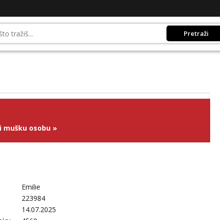
Pretraži
ži mušku osobu
»
Emilie
223984
14.07.2025