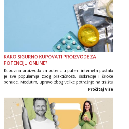
KAKO SIGURNO KUPOVATI PROIZVODE ZA
POTENCIJU ONLINE?
Kupovina proizvoda za potenciju putem interneta postala
je sve popularnija zbog praktičnosti, diskrecije i široke
ponude. Međutim, upravo zbog velike potražnje na tržištu
se pojavljuju i brojni krivotvoreni proizvodi, nepouzdane
Pročitaj više
internetske trgovine te proizvodi nepoznatog podrijetla. ...