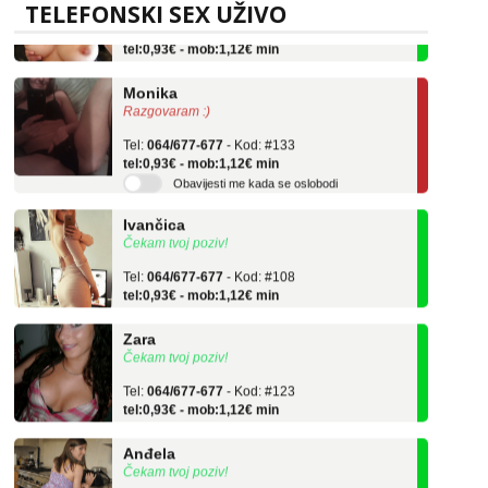
TELEFONSKI SEX UŽIVO
Tel:
064/677-677
- Kod: #69
tel:0,93€ - mob:1,12€ min
Monika
Razgovaram :)
Tel:
064/677-677
- Kod: #133
tel:0,93€ - mob:1,12€ min
Obavijesti me kada se oslobodi
Ivančica
Čekam tvoj poziv!
Tel:
064/677-677
- Kod: #108
tel:0,93€ - mob:1,12€ min
Zara
Čekam tvoj poziv!
Tel:
064/677-677
- Kod: #123
tel:0,93€ - mob:1,12€ min
Anđela
Čekam tvoj poziv!
Tel:
064/677-677
- Kod: #142