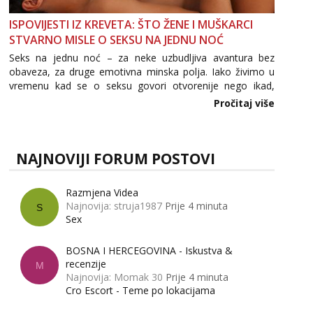
ISPOVIJESTI IZ KREVETA: ŠTO ŽENE I MUŠKARCI
STVARNO MISLE O SEKSU NA JEDNU NOĆ
Seks na jednu noć – za neke uzbudljiva avantura bez
obaveza, za druge emotivna minska polja. Iako živimo u
vremenu kad se o seksu govori otvorenije nego ikad,
tema „jedne noći strasti“ i dalje izaziva burne rasprave. Što
Pročitaj više
zapravo misle žene, a što muškarci? Jesu...
NAJNOVIJI FORUM POSTOVI
Razmjena Videa
Najnovija: struja1987
Prije 4 minuta
S
Sex
BOSNA I HERCEGOVINA - Iskustva &
recenzije
M
Najnovija: Momak 30
Prije 4 minuta
Cro Escort - Teme po lokacijama