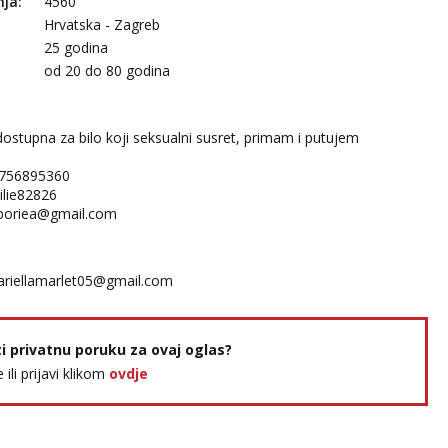
nja:
4560
Hrvatska - Zagreb
25 godina
:
od 20 do 80 godina
dostupna za bilo koji seksualni susret, primam i putujem
 756895360
lie82826
rboriea@gmail.com
riellamarlet05@gmail.com
ti privatnu poruku za ovaj oglas?
e ili prijavi klikom
ovdje