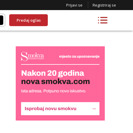
Prijavi se
Registriraj se
Predaj oglas
Liliana
Čekam tvoj poziv!