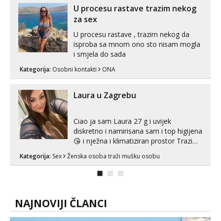
U procesu rastave trazim nekog
za sex
U procesu rastave , trazim nekog da
isproba sa mnom ono sto nisam mogla
i smjela do sada
Kategorija:
Osobni kontakti
ONA
Laura u Zagrebu
Ciao ja sam Laura 27 g i uvijek
diskretno i namirisana sam i top higijena
😘 i nježna i klimatiziran prostor Trazim
sex za nagradu Radim klasican sex
Kategorija:
Sex
Ženska osoba traži mušku osobu
Pusenje i gutanje sperme Erotsko rublje
imam uvijek Lizati me mozes i ljubiti po
tijelu Iskljucivo neradim analni !!! I
neljubim se Wha...
NAJNOVIJI ČLANCI