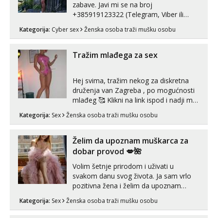
zabave. Javi mi se na broj
+385919123322 (Telegram, Viber ili
Whatsapp). 🤙 NE javljaj se na uzivo.
Kategorija:
Cyber sex
Ženska osoba traži mušku osobu
Hvala.
Tražim mlađega za sex
Hej svima, tražim nekog za diskretna
druženja van Zagreba , po mogućnosti
mlađeg 🥰 Klikni na link ispod i nadji me
tamo, cekam te!
Kategorija:
Sex
Ženska osoba traži mušku osobu
Želim da upoznam muškarca za
dobar provod 💋🌺
Volim šetnje prirodom i uživati u
svakom danu svog života. Ja sam vrlo
pozitivna žena i želim da upoznam
muškarca za dobar provod, naravno
Kategorija:
Sex
Ženska osoba traži mušku osobu
može i nešto više.💋🌺 Klikni na link
ispod i nadji me tamo, cekam te!