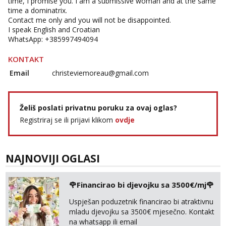
time, I promise you. I am a submissive woman and at the same
time a dominatrix.
Contact me only and you will not be disappointed.
I speak English and Croatian
WhatsApp: +385997494094
KONTAKT
Email
christeviemoreau@gmail.com
Želiš poslati privatnu poruku za ovaj oglas?
Registriraj se ili prijavi klikom
ovdje
NAJNOVIJI OGLASI
🌹Financirao bi djevojku sa 3500€/mj🌹
Uspješan poduzetnik financirao bi atraktivnu
mladu djevojku sa 3500€ mjesečno. Kontakt
na whatsapp ili email