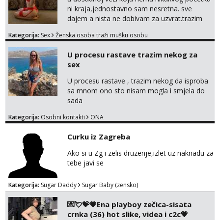
ni kraja,jednostavno sam nesretna. sve
dajem a nista ne dobivam za uzvrat.trazim
muskarca koji ce zadovoljiti moje potrebe,ne
Kategorija:
Sex
Ženska osoba traži mušku osobu
trazim puno samo malo njeznosti i
razumjevanja. volim njezan seks i njezne
U procesu rastave trazim nekog za
poljupce po tijelu koji me jako
sex
pale,obozavam kad muskarac preuzme
kontrolu . javi se :) Klikni na link ispod i nadji
U procesu rastave , trazim nekog da isproba
me tamo, cekam te!
sa mnom ono sto nisam mogla i smjela do
sada
Kategorija:
Osobni kontakti
ONA
Curku iz Zagreba
Ako si u Zg i zelis druzenje,izlet uz naknadu za
tebe javi se
Kategorija:
Sugar Daddy
Sugar Baby (zensko)
💌💘💝💗Ena playboy zečica-sisata
crnka (36) hot slike, videa i c2c💗