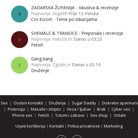
ZADARSKA ŽUPANIJA - Iskustva & recenzije
Najnovija: Vega99
Prije 12 minuta
V
Cro Escort - Teme po lokacijama
SHEMALE & TRANSICE - Preporuke i recenzije
Najnovija: mrki20cm
Danas u 03:23
M
Fetish
Gang bang
Najnovija: Zgodni_ri
Danas u 02:14
Z
Druženje
Sex
|
Osobni kontakti
|
Druženje
|
Sugar Daddy
|
Diskretni aparmani
|
Potencija
|
Masaže i striptiz
|
Veza / ljubav
|
Brak
|
Cyber sex
|
Phone sex
|
Fetish
|
Tulumi i zabave
|
Sex shop
|
Ostalo
Uvjeti korištenja
|
Kontakt
|
Polica privatnosti
|
Marketing