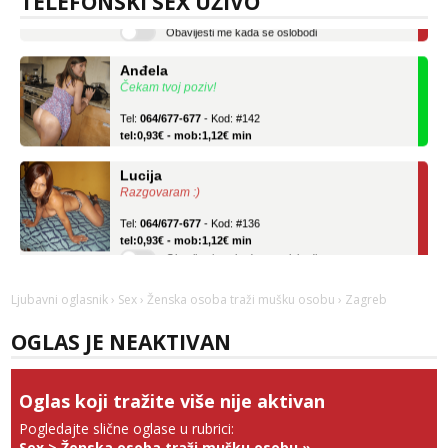
TELEFONSKI SEX UŽIVO
Obavijesti me kada se oslobodi
Anđela
Čekam tvoj poziv!
Tel:
064/677-677
- Kod: #142
tel:0,93€ - mob:1,12€ min
Lucija
Razgovaram :)
Tel:
064/677-677
- Kod: #136
tel:0,93€ - mob:1,12€ min
Obavijesti me kada se oslobodi
Anđela
Čekam tvoj poziv!
Ljubavni oglasnik
›
Sex
›
Ženska osoba traži mušku osobu
› Zagreb
Tel:
064/677-677
- Kod: #142
OGLAS JE NEAKTIVAN
tel:0,93€ - mob:1,12€ min
Oglas koji tražite više nije aktivan
Pogledajte slične oglase u rubrici:
Sex
>
Ženska osoba traži mušku osobu
»