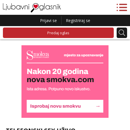
Prijavi se
Registriraj se
Predaj oglas
Lucija
Razgovaram :)
Tel:
064/677-677
- Kod: #136
tel:0,93€ - mob:1,12€ min