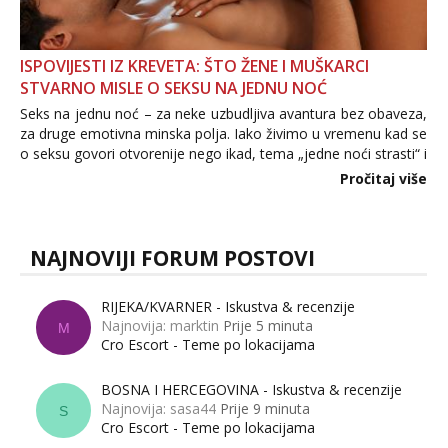
ISPOVIJESTI IZ KREVETA: ŠTO ŽENE I MUŠKARCI
STVARNO MISLE O SEKSU NA JEDNU NOĆ
Seks na jednu noć – za neke uzbudljiva avantura bez obaveza,
za druge emotivna minska polja. Iako živimo u vremenu kad se
o seksu govori otvorenije nego ikad, tema „jedne noći strasti“ i
dalje izaziva burne rasprave. Što zapravo misle žene, a što
Pročitaj više
muškarci? Jesu...
NAJNOVIJI FORUM POSTOVI
RIJEKA/KVARNER - Iskustva & recenzije
Najnovija: marktin
Prije 5 minuta
M
Cro Escort - Teme po lokacijama
BOSNA I HERCEGOVINA - Iskustva & recenzije
Najnovija: sasa44
Prije 9 minuta
S
Cro Escort - Teme po lokacijama