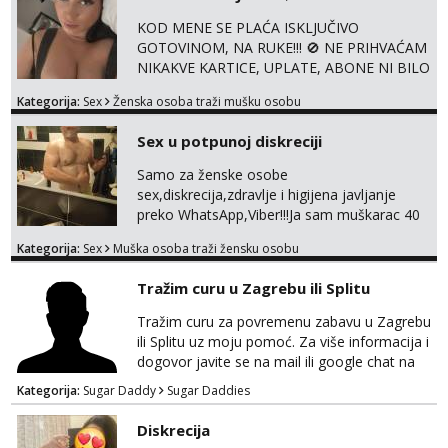
UŽIVO
KOD MENE SE PLAĆA ISKLJUČIVO
GOTOVINOM, NA RUKE!!! 🚫 NE PRIHVAĆAM
NIKAKVE KARTICE, UPLATE, ABONE NI BILO
KAKVE DRUGE OBLIKE PLAĆANJA – 💵
Kategorija:
Sex
Ženska osoba traži mušku osobu
SAMO GOTOVINA!!! Moje fotografije su
100% moje, bez laži i igara. Nemam vremena
Sex u potpunoj diskreciji
za dopisivanja Za dogovor mi piši direktno na
WhatsApp – ako znaš što želiš, bit će ti
Samo za ženske osobe
nagrađeno.
sex,diskrecija,zdravlje i higijena javljanje
preko WhatsApp,Viber!!!Ja sam muškarac 40
god. 180cm 105kg!!!BDSM I razno razni fetiši
Kategorija:
Sex
Muška osoba traži žensku osobu
sve stvar dogovora otvoren za sve
opcije!!!Parovi isto dobro došli!!!
Tražim curu u Zagrebu ili Splitu
Tražim curu za povremenu zabavu u Zagrebu
ili Splitu uz moju pomoć. Za više informacija i
dogovor javite se na mail ili google chat na
oneofakind999111@gmail.com
Kategorija:
Sugar Daddy
Sugar Daddies
Diskrecija