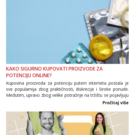
KAKO SIGURNO KUPOVATI PROIZVODE ZA
POTENCIJU ONLINE?
Kupovina proizvoda za potenciju putem interneta postala je
sve popularnija zbog praktičnosti, diskrecije i široke ponude.
Međutim, upravo zbog velike potražnje na tržištu se pojavljuju
i brojni krivotvoreni proizvodi, nepouzdane internetske
Pročitaj više
trgovine te proizvodi nepoznatog podrijetla. ...