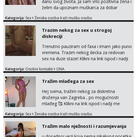
danu svog života. Ja sam vrlo pozitivna žena i
želim da upoznam muškarca za dobar
provod, naravno može i nešto više.💋🌺 Klikni
Kategorija:
Sex
Ženska osoba traži mušku osobu
na link ispod i nadji me tamo, cekam te!
Trazim nekog za sex u strogoj
diskreciji
Trenutno pauziram od faxa i imam jako puno
vremena. Trazim nekog decka za redovan
sex na duze staze! Klikni na link ispod i nadji
me tamo, cekam te!
Kategorija:
Osobni kontakti
ONA
Tražim mlađega za sex
Hej svima, tražim nekog za diskretna
druženja van Zagreba , po mogućnosti
mlađeg 🥰 Klikni na link ispod i nadji me
tamo, cekam te!
Kategorija:
Sex
Ženska osoba traži mušku osobu
Tražim malo nježnosti i razumjevanja
u dosadnoj vezi koja nema nikakvog pocetka