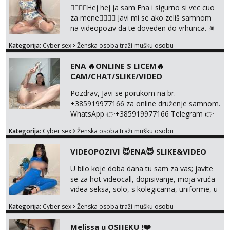
❤️‍🔥❤️‍🔥Hej hej ja sam Ena i sigurno si vec cuo
za mene❤️‍🔥❤️‍🔥 Javi mi se ako zeliš samnom
na videopoziv da te doveden do vrhunca. 🎇
WhatsApp 👉+385919977166 Telegram 👉
Kategorija:
Cyber sex
Ženska osoba traži mušku osobu
@enafriedrichkis Radim samo ONLINE I
NISTA UŽIVO!!!
ENA 🔥ONLINE S LICEM🔥
CAM/CHAT/SLIKE/VIDEO
Pozdrav, Javi se porukom na br.
+385919977166 za online druženje samnom.
WhatsApp 👉+385919977166 Telegram 👉
@enafriedrichkis Radim videopozive s licem,
Kategorija:
Cyber sex
Ženska osoba traži mušku osobu
solo i s partnerom, kolegicama
(Tina&Natali), razne kombinacije halteri,
VIDEOPOZIVI 😈ENA😈 SLIKE&VIDEO
haljine, štikle, samostojeće itd. Nudim
svakakva videa seksa, pušenje, razne
U bilo koje doba dana tu sam za vas; javite
lokacije, suradnje s kolegicama, fetiši..
se za hot videocall, dopisivanje, moja vruća
Dopisivanje i slike također radim. NIŠTA UŽI...
videa seksa, solo, s kolegicama, uniforme, u
autu itd, te za gole slikice 💋 WhatsApp 👉
Kategorija:
Cyber sex
Ženska osoba traži mušku osobu
+385919977166 Telegram 👉
@enafriedrichkis ISKLJUČIVO ONLINE, NIŠTA
Melissa u OSIJEKU !❤️