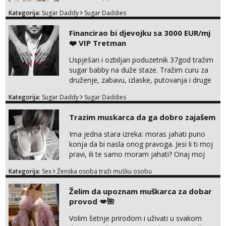
Kategorija:
Sugar Daddy
Sugar Daddies
Financirao bi djevojku sa 3000 EUR/mj
❤️ VIP Tretman
Uspješan i ozbiljan poduzetnik 37god tražim
sugar babby na duže staze. Tražim curu za
druženje, zabavu, izlaske, putovanja i druge
lijepe stvari na obostranu korist. Ako si
Kategorija:
Sugar Daddy
Sugar Daddies
otvorena, komunikativna, zgodna i atraktivna
javi se na moj email:
Trazim muskarca da ga dobro zajašem
markodalic37@gmail.com
Ima jedna stara izreka: moras jahati puno
konja da bi nasla onog pravoga. Jesi li ti moj
pravi, ili te samo moram jahati? Onaj moj
bivsi je bio samo konj hahahahah Klikni niže
Kategorija:
Sex
Ženska osoba traži mušku osobu
na sexdater link i javi mi se tamo....
Želim da upoznam muškarca za dobar
provod 💋🌺
Volim šetnje prirodom i uživati u svakom