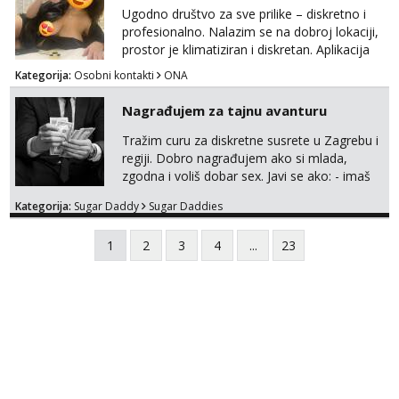
Ugodno društvo za sve prilike – diskretno i
profesionalno. Nalazim se na dobroj lokaciji,
prostor je klimatiziran i diskretan. Aplikacija
what sapp 0957660399.
Kategorija:
Osobni kontakti
ONA
Nagrađujem za tajnu avanturu
Tražim curu za diskretne susrete u Zagrebu i
regiji. Dobro nagrađujem ako si mlada,
zgodna i voliš dobar sex. Javi se ako: - imaš
do 25 godina - imaš do 65 kg - imaš dugu
Kategorija:
Sugar Daddy
Sugar Daddies
kosu - se dobro ljubiš - si fleksibilna s
vremenom (jer ga nemam previše) i
1
2
3
4
...
23
dostupna radnim danom (vikendi i noći su za
obitelj) - vodiš brigu o zdravlju i koristiš
zaštitu Ne javljajte se: - debele - frajeri i
paro...