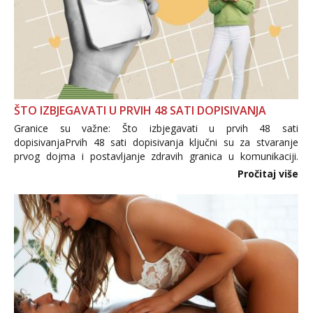
ŠTO IZBJEGAVATI U PRVIH 48 SATI DOPISIVANJA
Granice su važne: Što izbjegavati u prvih 48 sati
dopisivanjaPrvih 48 sati dopisivanja ključni su za stvaranje
prvog dojma i postavljanje zdravih granica u komunikaciji.
Važno je izbjeći prebrzo otkrivanje osobnih ili intimnih
Pročitaj više
informacija, jer nepoznata osoba još nije zaslužila to
povjerenje. Takođe...