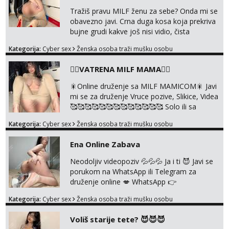
Tražiš pravu MILF ženu za sebe? Onda mi se
obavezno javi. Crna duga kosa koja prekriva
bujne grudi kakve još nisi vidio, čista
ŠESTICA! A usne? O usnama bolje da ni ne
Kategorija:
Cyber sex
Ženska osoba traži mušku osobu
pričam. Prave pune usne koje će ti se urezati
u pamćenje, jer vjeruj mi, takve još nisi vidio.
❤️‍🔥VATRENA MILF MAMA❤️‍🔥
Uvijek sam spremna za ONLOINE zabavu.
Volim vruće u porukama uz pokoju fotku.
🎇Online druženje sa MILF MAMICOM🎇 Javi
Radim slikice i videa po tvojoj želji te imam
mi se za druženje Vruce pozive, Slikice, Videa
raznih mater...
🥰🥰🥰🥰🥰🥰🥰🥰🥰🥰🥰🥰🥰 Solo ili sa
partnerom ili kolegicama Javi mi se porukom
Kategorija:
Cyber sex
Ženska osoba traži mušku osobu
WhatsApp ili Telegram WhatsApp 👉
+385919977166 Telegram 👉
Ena Online Zabava
@enafriedrichkis 🤬NE RADIM SASTANKE I
DRUZENJA UZIVO🤬
Neodoljiv videopoziv 💦💦💦 Ja i ti 😈 Javi se
porukom na WhatsApp ili Telegram za
druženje online 💋 WhatsApp 👉
+385919977166 Telegram 👉
Kategorija:
Cyber sex
Ženska osoba traži mušku osobu
@enafriedrichkis NEE radimo sastnke uzivo
nalazenja itd.. +385919977166
Voliš starije tete? 😈😈😈