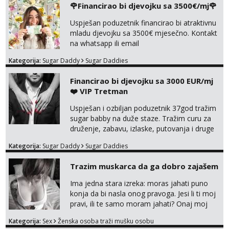
🌹Financirao bi djevojku sa 3500€/mj🌹
Uspješan poduzetnik financirao bi atraktivnu
mladu djevojku sa 3500€ mjesečno. Kontakt
na whatsapp ili email
Kategorija:
Sugar Daddy
Sugar Daddies
Financirao bi djevojku sa 3000 EUR/mj
❤️ VIP Tretman
Uspješan i ozbiljan poduzetnik 37god tražim
sugar babby na duže staze. Tražim curu za
druženje, zabavu, izlaske, putovanja i druge
lijepe stvari na obostranu korist. Ako si
Kategorija:
Sugar Daddy
Sugar Daddies
otvorena, komunikativna, zgodna i atraktivna
javi se na moj email:
Trazim muskarca da ga dobro zajašem
markodalic37@gmail.com
Ima jedna stara izreka: moras jahati puno
konja da bi nasla onog pravoga. Jesi li ti moj
pravi, ili te samo moram jahati? Onaj moj
bivsi je bio samo konj hahahahah Klikni niže
Kategorija:
Sex
Ženska osoba traži mušku osobu
na sexdater link i javi mi se tamo....