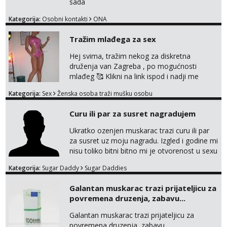
sada
Kategorija:
Osobni kontakti
ONA
Tražim mlađega za sex
Hej svima, tražim nekog za diskretna
druženja van Zagreba , po mogućnosti
mlađeg 🥰 Klikni na link ispod i nadji me
tamo, cekam te!
Kategorija:
Sex
Ženska osoba traži mušku osobu
Curu ili par za susret nagradujem
Ukratko ozenjen muskarac trazi curu ili par
za susret uz moju nagradu. Izgled i godine mi
nisu toliko bitni bitno mi je otvorenost u sexu
i bez previse tabooa . Molim ozbiljne da se
Kategorija:
Sugar Daddy
Sugar Daddies
jave na mail . Molim ako je moguce prvi mail
sa slikom ili opisom i otkud ste . Javite se
Galantan muskarac trazi prijateljicu za
necete pozalit
povremena druzenja, zabavu...
Galantan muskarac trazi prijateljicu za
povremena druzenja, zabavu...