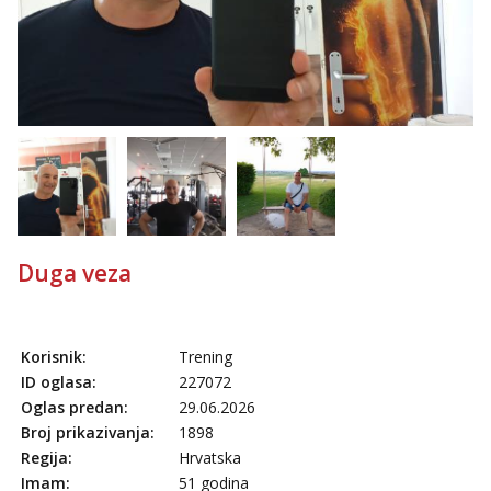
Žana
Razgovaram :)
Tel:
064/677-677
- Kod: #135
tel:0,93€ - mob:1,12€ min
Obavijesti me kada se oslobodi
Martina
Čekam tvoj poziv!
Tel:
064/677-677
- Kod: #110
tel:0,93€ - mob:1,12€ min
Duga veza
Anđela
Čekam tvoj poziv!
Tel:
064/677-677
- Kod: #142
tel:0,93€ - mob:1,12€ min
Korisnik:
Trening
ID oglasa:
227072
Oglas predan:
29.06.2026
Broj prikazivanja:
1898
Regija:
Hrvatska
Imam:
51 godina