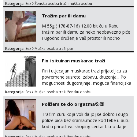
Kategorija:
Sex
Ženska osoba traži mušku osobu
Tražim par ili damu
M 55g ( 178-87-16) 12.08 bit ću u Rabu
tražim par ili damu za neko neobavezno piće
I ugodno druženje Vaš prostor ili noćno
kupanje na osamoj plaži Kontakt
Kategorija:
Sex
Muška osoba traži par
trata.vrh@gmail.com
Fin i situiran muskarac traži
Fin i utjecajan muskarac trazi prijateljicu za
povremene susrete, zabavu, druzenja... Po
mogucnosti dugotrajnije, moguca financijska
potpora!
Kategorija:
Sex
Muška osoba traži žensku osobu
Poližem te do orgazma💦🤑
Tražim curu koja voli da joj se dobro i dugo
poliže pica bez srama,moze kod tebe u autu
kod u prirodi wc shoping centar bitno da je
uzbudljivo i da si full diskretna i napaljena💦
Kategorija:
Sex
Muška osoba traži žensku osobu