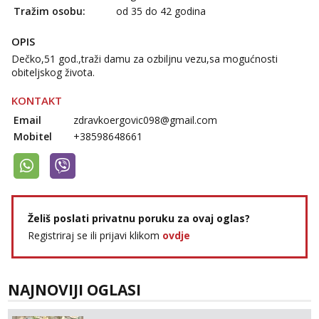
Tražim osobu:
od 35 do 42 godina
OPIS
Dečko,51 god.,traži damu za ozbiljnu vezu,sa mogućnosti
obiteljskog života.
KONTAKT
Email
zdravkoergovic098@gmail.com
Mobitel
+38598648661
Želiš poslati privatnu poruku za ovaj oglas?
Registriraj se ili prijavi klikom
ovdje
NAJNOVIJI OGLASI