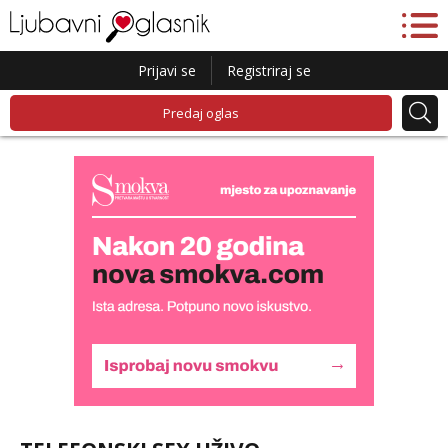
Prijavi se
Registriraj se
Predaj oglas
Daria
Razgovaram :)
Tel:
064/677-677
- Kod: #75
tel:0,93€ - mob:1,12€ min