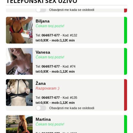
TELEFONSKI SEX UŽIVO
Obavijesti me kada se oslobodi
Biljana
Čekam tvoj poziv!
Tel:
064/677-677
- Kod: #132
tel:0,93€ - mob:1,12€ min
Vanesa
Čekam tvoj poziv!
Tel:
064/677-677
- Kod: #74
tel:0,93€ - mob:1,12€ min
Žana
Razgovaram :)
Tel:
064/677-677
- Kod: #135
tel:0,93€ - mob:1,12€ min
Obavijesti me kada se oslobodi
Martina
Čekam tvoj poziv!
Tel:
064/677-677
- Kod: #110