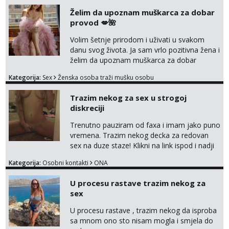
Želim da upoznam muškarca za dobar
provod 💋🌺
Volim šetnje prirodom i uživati u svakom
danu svog života. Ja sam vrlo pozitivna žena i
želim da upoznam muškarca za dobar
provod, naravno može i nešto više.💋🌺 Klikni
Kategorija:
Sex
Ženska osoba traži mušku osobu
na link ispod i nadji me tamo, cekam te!
Trazim nekog za sex u strogoj
diskreciji
Trenutno pauziram od faxa i imam jako puno
vremena. Trazim nekog decka za redovan
sex na duze staze! Klikni na link ispod i nadji
me tamo, cekam te!
Kategorija:
Osobni kontakti
ONA
U procesu rastave trazim nekog za
sex
U procesu rastave , trazim nekog da isproba
sa mnom ono sto nisam mogla i smjela do