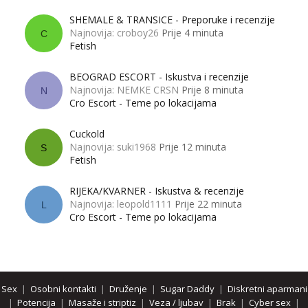
SHEMALE & TRANSICE - Preporuke i recenzije
Najnovija: croboy26
Prije 4 minuta
C
Fetish
BEOGRAD ESCORT - Iskustva i recenzije
Najnovija: NEMKE CRSN
Prije 8 minuta
N
Cro Escort - Teme po lokacijama
Cuckold
Najnovija: suki1968
Prije 12 minuta
S
Fetish
RIJEKA/KVARNER - Iskustva & recenzije
Najnovija: leopold1111
Prije 22 minuta
L
Cro Escort - Teme po lokacijama
Sex
|
Osobni kontakti
|
Druženje
|
Sugar Daddy
|
Diskretni aparmani
|
Potencija
|
Masaže i striptiz
|
Veza / ljubav
|
Brak
|
Cyber sex
|