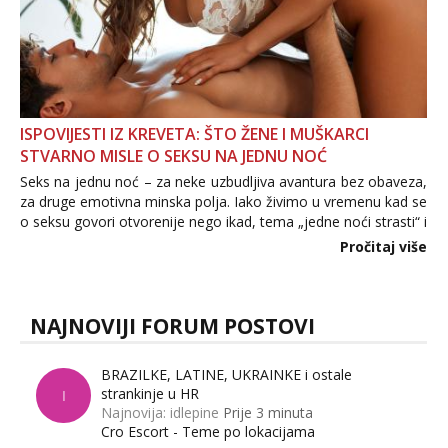
ISPOVIJESTI IZ KREVETA: ŠTO ŽENE I MUŠKARCI
STVARNO MISLE O SEKSU NA JEDNU NOĆ
Seks na jednu noć – za neke uzbudljiva avantura bez obaveza,
za druge emotivna minska polja. Iako živimo u vremenu kad se
o seksu govori otvorenije nego ikad, tema „jedne noći strasti“ i
dalje izaziva burne rasprave. Što zapravo misle žene, a što
Pročitaj više
muškarci? Jesu...
NAJNOVIJI FORUM POSTOVI
BRAZILKE, LATINE, UKRAINKE i ostale
strankinje u HR
I
Najnovija: idlepine
Prije 3 minuta
Cro Escort - Teme po lokacijama