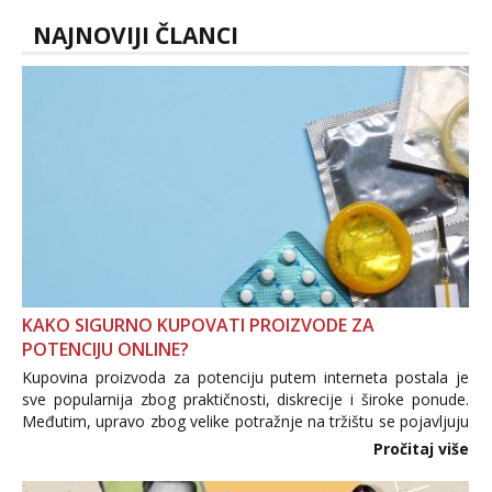
videopozivu. 😉 S vama sam vec 5 ...
NAJNOVIJI ČLANCI
KAKO SIGURNO KUPOVATI PROIZVODE ZA
POTENCIJU ONLINE?
Kupovina proizvoda za potenciju putem interneta postala je
sve popularnija zbog praktičnosti, diskrecije i široke ponude.
Međutim, upravo zbog velike potražnje na tržištu se pojavljuju
i brojni krivotvoreni proizvodi, nepouzdane internetske
Pročitaj više
trgovine te proizvodi nepoznatog podrijetla. ...