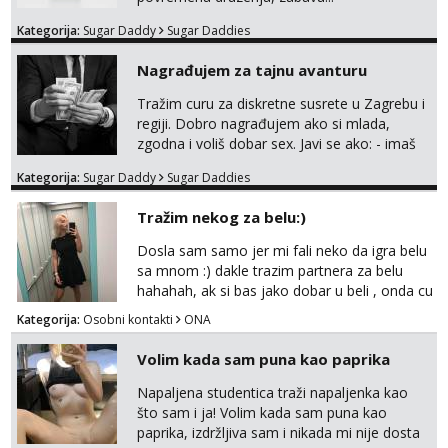
Kategorija:
Sugar Daddy
Sugar Daddies
Nagrađujem za tajnu avanturu
Tražim curu za diskretne susrete u Zagrebu i
regiji. Dobro nagrađujem ako si mlada,
zgodna i voliš dobar sex. Javi se ako: - imaš
do 25 godina - imaš do 65 kg - imaš dugu
Kategorija:
Sugar Daddy
Sugar Daddies
kosu - se dobro ljubiš - si fleksibilna s
vremenom (jer ga nemam previše) i
Tražim nekog za belu:)
dostupna radnim danom (vikendi i noći su za
obitelj) - vodiš brigu o zdravlju i koristiš
Dosla sam samo jer mi fali neko da igra belu
zaštitu Ne javljajte se: - debele - frajeri i
sa mnom :) dakle trazim partnera za belu
paro...
hahahah, ak si bas jako dobar u beli , onda cu
razmislit za dalje Klikni na link ispod i nadji me
Kategorija:
Osobni kontakti
ONA
tamo, cekam te!
Volim kada sam puna kao paprika
Napaljena studentica traži napaljenka kao
što sam i ja! Volim kada sam puna kao
paprika, izdržljiva sam i nikada mi nije dosta