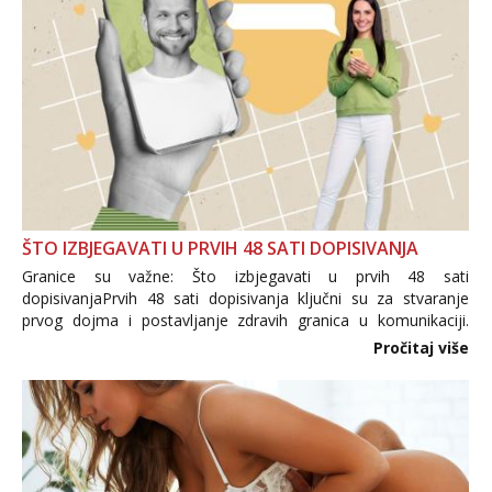
ŠTO IZBJEGAVATI U PRVIH 48 SATI DOPISIVANJA
Granice su važne: Što izbjegavati u prvih 48 sati
dopisivanjaPrvih 48 sati dopisivanja ključni su za stvaranje
prvog dojma i postavljanje zdravih granica u komunikaciji.
Važno je izbjeći prebrzo otkrivanje osobnih ili intimnih
Pročitaj više
informacija, jer nepoznata osoba još nije zaslužila to
povjerenje. Takođe...