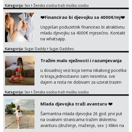
seksa. Volim grubi seks i više puta dnevno
Kategorija:
Sex
Ženska osoba traži mušku osobu
bilo kad i bilo gdje zato se javi što prije da
me isprobaš Klikni na link ispod i nadji me
❤️Financirao bi djevojku sa 4000€/mj❤️
tamo, cekam te!
Uspješan poduzetnik financirao bi atraktivnu
mladu djevojku sa 4000€ mjesečno. Kontakt
na whatsapp.
Kategorija:
Sugar Daddy
Sugar Daddies
Tražim malo nježnosti i razumjevanja
u dosadnoj vezi koja nema nikakvog pocetka
ni kraja,jednostavno sam nesretna. sve
dajem a nista ne dobivam za uzvrat.trazim
muskarca koji ce zadovoljiti moje potrebe,ne
Kategorija:
Sex
Ženska osoba traži mušku osobu
trazim puno samo malo njeznosti i
razumjevanja. volim njezan seks i njezne
Mlada djevojka traži avanturu ❤️
poljupce po tijelu koji me jako
pale,obozavam kad muskarac preuzme
Šarmantna mlada djevojka 26 god. prvi put
kontrolu . javi se :) Klikni na link ispod i nadji
na ovakvim stranicama tražim diskretnu
me tamo, cekam te!
avanturu (druženje, maženje, sex :) Klikni na
link ispod i nadji me tamo, cekam te!