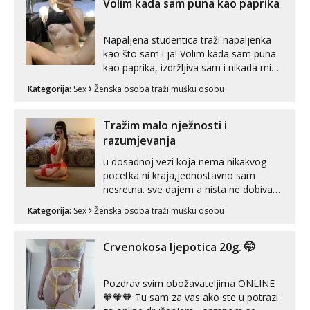
Volim kada sam puna kao paprika
Napaljena studentica traži napaljenka
kao što sam i ja! Volim kada sam puna
kao paprika, izdržljiva sam i nikada mi
nije dosta seksa. Volim grubi seks i više
Kategorija:
Sex
Ženska osoba traži mušku osobu
puta dnevno bilo kad i bilo gdje zato se
javi što prije da me isprobaš Klikni na
link ispod i nadji me tamo, cekam te!
Tražim malo nježnosti i
razumjevanja
u dosadnoj vezi koja nema nikakvog
pocetka ni kraja,jednostavno sam
nesretna. sve dajem a nista ne dobivam
za uzvrat.trazim muskarca koji ce
Kategorija:
Sex
Ženska osoba traži mušku osobu
zadovoljiti moje potrebe,ne trazim puno
samo malo njeznosti i razumjevanja.
volim njezan seks i njezne poljupce po
Crvenokosa ljepotica 20g. 🤭
tijelu koji me jako pale,obozavam kad
muskar...
Pozdrav svim obožavateljima ONLINE
🧡🧡🧡 Tu sam za vas ako ste u potrazi