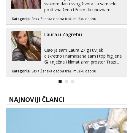
svakom danu svog života. Ja sam vrlo
pozitivna žena i želim da upoznam
muškarca za dobar provod, naravno
Kategorija:
Sex
Ženska osoba traži mušku osobu
može i nešto više.💋🌺 Klikni na link
ispod i nadji me tamo, cekam te!
Laura u Zagrebu
Ciao ja sam Laura 27 g i uvijek
diskretno i namirisana sam i top higijena
😘 i nježna i klimatiziran prostor Trazim
sex za nagradu Radim klasican sex
Kategorija:
Sex
Ženska osoba traži mušku osobu
Pusenje i gutanje sperme Erotsko rublje
imam uvijek Lizati me mozes i ljubiti po
tijelu Iskljucivo neradim analni !!! I
neljubim se Wha...
NAJNOVIJI ČLANCI