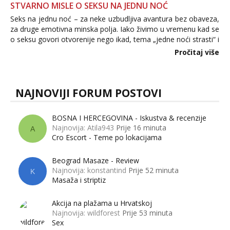
STVARNO MISLE O SEKSU NA JEDNU NOĆ
Seks na jednu noć – za neke uzbudljiva avantura bez obaveza,
za druge emotivna minska polja. Iako živimo u vremenu kad se
o seksu govori otvorenije nego ikad, tema „jedne noći strasti“ i
dalje izaziva burne rasprave. Što zapravo misle žene, a što
Pročitaj više
muškarci? Jesu...
NAJNOVIJI FORUM POSTOVI
BOSNA I HERCEGOVINA - Iskustva & recenzije
Najnovija: Atila943
Prije 16 minuta
A
Cro Escort - Teme po lokacijama
Beograd Masaze - Review
Najnovija: konstantind
Prije 52 minuta
K
Masaža i striptiz
Akcija na plažama u Hrvatskoj
Najnovija: wildforest
Prije 53 minuta
Sex