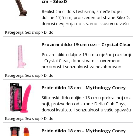
cm – SilexD
dodir. Duge, meke trake biča omogućuju
precizno usmjeravanje i kontrolu tijekom igre,
Realistični dildo s testisima, smeđe boje i
pružaju...
duljine 17,5 cm, proizveden od strane SilexD,
donosi nevjerojatno stvarno iskustvo u vašu
spavaću sobu. Ovaj vrhunski dildo će vas
Kategorija:
Sex shop
Dildo
zadovoljiti svojom iznimnom kvalitetom i
autentičnim dizajnom. Izrađen je od
Prozirni dildo 19 cm rozi – Crystal Clear
visokokvalitetnog, tijelu prijateljskog
materijala koji je nježan na dodir i siguran za
Prozirni dildo duljine 19 cm u nježnoj rozi boji
tijelo, osiguravajući udobnost tijekom
- Crystal Clear, donosi vam istovremeno
korištenja. Njegov...
prozirnost i senzualnost za nezaboravno
zadovoljstvo. Ovaj izuzetno elegantan dildo
Kategorija:
Sex shop
Dildo
će ispuniti vaše želje s vrhunskim materijalima
i privlačnim dizajnom. Izrađen je od
Pride dildo 18 cm – Mythology Corey
visokokvalitetnog, prozirnog materijala koji je
siguran za tijelo i nježan na dodir, pružajući
Silikonski dildo duljine 18 cm u prekrasnoj rozi
vam maksimalnu udobnost tijekom upotrebe.
boji, proizveden od strane Delta Club Toys,
Cr...
donosi kvalitetu i senzualnost u vašu spavaću
sobu. Ovaj elegantni dildo će vas zadovoljiti
Kategorija:
Sex shop
Dildo
svojim vrhunskim materijalima i realističnim
dizajnom. Izrađen je od visokokvalitetnog,
Pride dildo 18 cm – Mythology Corey
tijelu prijateljskog silikona koji je nježan na