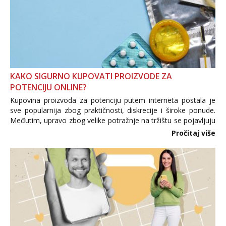
KAKO SIGURNO KUPOVATI PROIZVODE ZA
POTENCIJU ONLINE?
Kupovina proizvoda za potenciju putem interneta postala je
sve popularnija zbog praktičnosti, diskrecije i široke ponude.
Međutim, upravo zbog velike potražnje na tržištu se pojavljuju
i brojni krivotvoreni proizvodi, nepouzdane internetske
Pročitaj više
trgovine te proizvodi nepoznatog podrijetla. ...