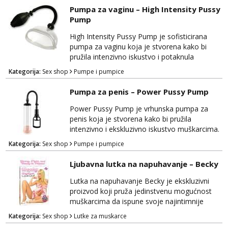
vam pružila nevjerojatno osnažujuće iskustvo.
Pumpa za vaginu – High Intensity Pussy
Izrađena je od sigurnih i nježnih materijala
Pump
koji su prijateljski prema tijelu, osiguravajući
udobnost tijekom korištenja. Rose...
High Intensity Pussy Pump je sofisticirana
pumpa za vaginu koja je stvorena kako bi
pružila intenzivno iskustvo i potaknula
senzacije kod žena. Ova visokokvalitetna
Kategorija:
Sex shop
Pumpe i pumpice
pumpa je dizajnirana s ciljem povećanja
osjetljivosti i poboljšanja intimnih trenutaka.
Pumpa za penis – Power Pussy Pump
Izrađena je od sigurnih materijala koji su
nježni na dodir i prijateljski prema tijelu,
Power Pussy Pump je vrhunska pumpa za
osiguravajući udobnost tijekom upotrebe.
penis koja je stvorena kako bi pružila
High Intensity ...
intenzivno i ekskluzivno iskustvo muškarcima.
Ovaj proizvod ima za cilj poboljšati vašu
Kategorija:
Sex shop
Pumpe i pumpice
izdržljivost, osnažiti vašu intimnost i pružiti
duboko zadovoljstvo. Izrađen je od
Ljubavna lutka na napuhavanje – Becky
visokokvalitetnih materijala koji su sigurni za
tijelo i omogućuju udobnost tijekom
Lutka na napuhavanje Becky je ekskluzivni
korištenja. Power Pussy Pump je pažljivo
proizvod koji pruža jedinstvenu mogućnost
oblikovan kako bi pružio...
muškarcima da ispune svoje najintimnije
fantazije i potrebe za zadovoljstvom. Ova
Kategorija:
Sex shop
Lutke za muskarce
realistična lutka nudi autentično iskustvo i