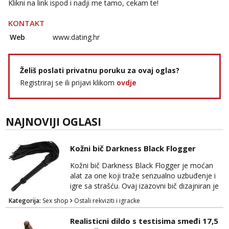
Klikni na link ispod i nadji me tamo, cekam te!
KONTAKT
Web
www.dating.hr
Želiš poslati privatnu poruku za ovaj oglas?
Registriraj se ili prijavi klikom
ovdje
NAJNOVIJI OGLASI
Kožni bič Darkness Black Flogger
Kožni bič Darkness Black Flogger je moćan
alat za one koji traže senzualno uzbuđenje i
igre sa strašću. Ovaj izazovni bič dizajniran je
za dodatnu stimulaciju i eksperimentiranje u
Kategorija:
Sex shop
Ostali rekviziti i igracke
svijetu BDSM-a i erotike. Izrađen je od
visokokvalitetne kože, Darkness Black
Realisticni dildo s testisima smeđi 17,5
Flogger ima sofisticiran izgled i osjećaj na