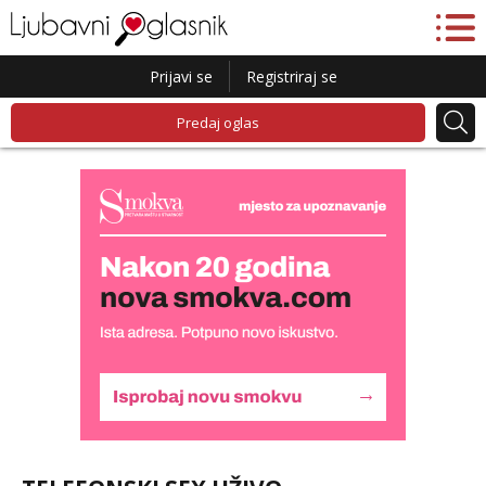
Prijavi se
Registriraj se
Predaj oglas
Biljana
Razgovaram :)
Tel:
064/677-677
- Kod: #132
tel:0,93€ - mob:1,12€ min