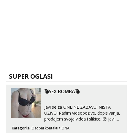
SUPER OGLASI
💣SEX BOMBA💣
Javi se za ONLINE ZABAVU. NISTA
UZIVO! Radim videopozive, dopisivanja,
prodajem svoja videa i slikice. 😚 Javi mi
se porukom na Whatsupp, Viber ili
Kategorija:
Osobni kontakti
ONA
Telegram. +385 91 723 0045