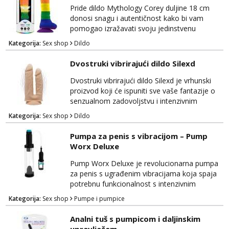
dodir i siguran za tijelo, osiguravajući
Pride dildo Mythology Corey duljine 18 cm
udobnost tijekom korištenja. Njegov...
donosi snagu i autentičnost kako bi vam
pomogao izražavati svoju jedinstvenu
seksualnost i ponos. Ovaj visokokvalitetni
Kategorija:
Sex shop
Dildo
dildo ne samo da zadovoljava vaše tjelesne
potrebe, već također slavi vašu individualnost
Dvostruki vibrirajući dildo Silexd
i seksualni identitet. Mythology Corey je
izrađen od sigurnog i tijelu prijateljskog
Dvostruki vibrirajući dildo Silexd je vrhunski
materijala koji pruža nevjerojatno realistično
proizvod koji će ispuniti sve vaše fantazije o
iskustvo. Nje...
senzualnom zadovoljstvu i intenzivnim
orgazmima. Ovaj luksuzni dildo ima dvostruku
Kategorija:
Sex shop
Dildo
namjenu i ugrađene vibracije za dodatno
uživanje. Izrađen je od visokokvalitetnog
Pumpa za penis s vibracijom – Pump
materijala koji je siguran za tijelo i nježan na
Worx Deluxe
dodir, pružajući vam udobnost i zadovoljstvo
tijekom korištenja. Silexd dolazi s dva kraj...
Pump Worx Deluxe je revolucionarna pumpa
za penis s ugrađenim vibracijama koja spaja
potrebnu funkcionalnost s intenzivnim
zadovoljstvom. Ovaj inovativni uređaj
Kategorija:
Sex shop
Pumpe i pumpice
dizajniran je kako bi poboljšao mušku
izdržljivost i povećao osjetljivost, pružajući
Analni tuš s pumpicom i daljinskim
duboko zadovoljstvo i užitak. Izrađena je od