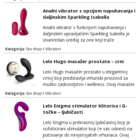
performansama, omogućujući vam da
doživite senzacije koje će vas ostaviti
Analni vibrator s opcijom napuhavanja i
zadovoljenima. Izrađen je od
daljinskim Sparkling Isabella
visokokvalitetnog materijala koji je nježan na
dodir i siguran za tijelo, pružajući vam
Analni vibrator s funkcijom napuhavanja i
potpunu udobnost tijekom korištenja....
daljinskim upravljačem Sparkling Isabella je
izvanredan uređaj za one koji traže
ekskluzivno iskustvo i intenzivnu stimulaciju.
Kategorija:
Sex shop
Vibratori
Ovaj luksuzni vibrator kombinira niz naprednih
značajki kako bi pružio nevjerojatne senzacije
Lelo Hugo masažer prostate – crni
i potpunu kontrolu. Izrađen od
visokokvalitetnog, tijelu prijateljskog silikona,
Lelo Hugo masažer prostate u elegantnoj
Sparkling Isabella nudi nježnu teksturu i
crnoj boji predstavlja vrhunski proizvod za
sigurnost ...
muško zadovoljstvo i wellness. Ovaj masažer
dizajniran je za pružanje dubokih i intenzivnih
Kategorija:
Sex shop
Vibratori
senzacija, istovremeno ciljajući prostati i
perineum, kako biste postigli nevjerojatno
Lelo Enigma stimulator klitorisa i G-
zadovoljstvo i relaksaciju. Hugo se izdvaja po
točke – ljubičasti
svom sofisticiranom dizajnu i vrhunskim
materijalima, što uključuje siguran silikon koj...
Lelo Enigma u prekrasnoj ljubičastoj boji je
sofisticirani stimulator koji će vas odvesti na
putovanje do nevjerojatnih vrhunaca. Ovaj