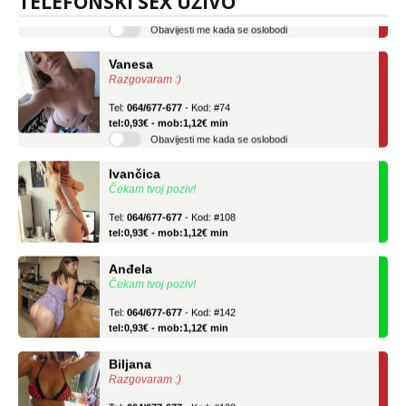
TELEFONSKI SEX UŽIVO
Obavijesti me kada se oslobodi
Vanesa
Razgovaram :)
Tel:
064/677-677
- Kod: #74
tel:0,93€ - mob:1,12€ min
Obavijesti me kada se oslobodi
Ivančica
Čekam tvoj poziv!
Tel:
064/677-677
- Kod: #108
tel:0,93€ - mob:1,12€ min
Anđela
Čekam tvoj poziv!
Tel:
064/677-677
- Kod: #142
tel:0,93€ - mob:1,12€ min
Biljana
Razgovaram :)
Tel:
064/677-677
- Kod: #132