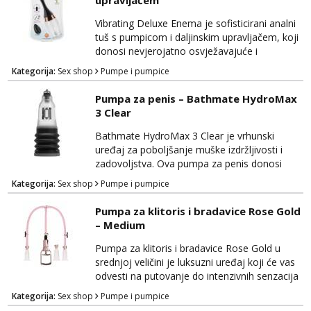
upravljačem
visokokvalitetnih materijala koji su sigurni za
tijelo, osiguravajući udobnost tijekom
Vibrating Deluxe Enema je sofisticirani analni
korištenja. Pump Wo...
tuš s pumpicom i daljinskim upravljačem, koji
donosi nevjerojatno osvježavajuće i
stimulirajuće iskustvo. Ovaj uređaj kombinira
Kategorija:
Sex shop
Pumpe i pumpice
praktičnost s luksuzom kako bi vam pružio
sve što je potrebno za potpunu higijenu i
Pumpa za penis – Bathmate HydroMax
intenzivnu analnu stimulaciju. Izrađen je od
3 Clear
visokokvalitetnih materijala koji su sigurni za
tijelo, pružajući udobnost tijekom korištenja...
Bathmate HydroMax 3 Clear je vrhunski
uređaj za poboljšanje muške izdržljivosti i
zadovoljstva. Ova pumpa za penis donosi
naprednu tehnologiju kako bi vam pružila
Kategorija:
Sex shop
Pumpe i pumpice
maksimalne prednosti i povećanje veličine.
Izrađena je od visokokvalitetnih materijala
Pumpa za klitoris i bradavice Rose Gold
koji su sigurni za tijelo, pružajući vam
– Medium
udobnost i sigurnost tijekom upotrebe. Klaran
dizajn Bathmate HydroMax 3 omogućava
Pumpa za klitoris i bradavice Rose Gold u
vam da pratite svoj nap...
srednjoj veličini je luksuzni uređaj koji će vas
odvesti na putovanje do intenzivnih senzacija
i neopisivih trenutaka zadovoljstva. Ova
Kategorija:
Sex shop
Pumpe i pumpice
visokokvalitetna pumpa dizajnirana je kako bi