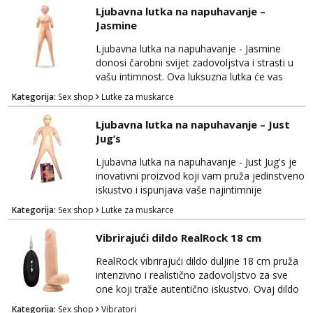
mnoge značajke koje će oduševiti korisnike.
Ljubavna lutka na napuhavanje –
Izrađena je od visokokvalitetnih materijala
Jasmine
koji su sigurni za tijelo i ugodni na dodir,
pružajući udobnost tijekom upotrebe.
Ljubavna lutka na napuhavanje - Jasmine
Ljubavna lutka n...
donosi čarobni svijet zadovoljstva i strasti u
vašu intimnost. Ova luksuzna lutka će vas
oduševiti svojom izvanrednom kvalitetom i
Kategorija:
Sex shop
Lutke za muskarce
pažljivo osmišljenim dizajnom, pružajući vam
nezaboravna iskustva. Izrađena je od
Ljubavna lutka na napuhavanje – Just
visokokvalitetnog materijala koji je nježan na
Jug’s
dodir i siguran za tijelo, osiguravajući
udobnost i zadovoljstvo tijekom cijelog
Ljubavna lutka na napuhavanje - Just Jug's je
iskustva. Ljubav...
inovativni proizvod koji vam pruža jedinstveno
iskustvo i ispunjava vaše najintimnije
fantazije. Ova realistična ljubavna lutka će vas
Kategorija:
Sex shop
Lutke za muskarce
zadovoljiti svojom izvanrednom kvalitetom i
autentičnim dizajnom. Izrađena je od
Vibrirajući dildo RealRock 18 cm
visokokvalitetnog materijala koji je nježan na
dodir i siguran za tijelo, pružajući vam
RealRock vibrirajući dildo duljine 18 cm pruža
udobnost i zadovoljstvo tijekom korištenja.
intenzivno i realistično zadovoljstvo za sve
Jus...
one koji traže autentično iskustvo. Ovaj dildo
impresionira svojim izgledom i
Kategorija:
Sex shop
Vibratori