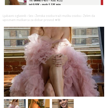
tel:0,93€ - mob:1,12€ min
Obavijesti me kada se oslobodi
Vanesa
Ljubavni oglasnik
›
Sex
›
Ženska osoba traži mušku osobu
› Želim da
Razgovaram :)
upoznam muškarca za dobar provod 💋🌺
Tel:
064/677-677
- Kod: #74
tel:0,93€ - mob:1,12€ min
Obavijesti me kada se oslobodi
Ivančica
Čekam tvoj poziv!
Tel:
064/677-677
- Kod: #108
tel:0,93€ - mob:1,12€ min
Anđela
Čekam tvoj poziv!
Tel:
064/677-677
- Kod: #142
tel:0,93€ - mob:1,12€ min