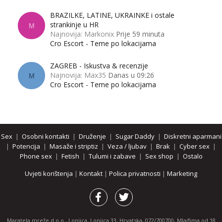
BRAZILKE, LATINE, UKRAINKE i ostale
strankinje u HR
M
Najnovija: Markonix
Prije 59 minuta
Cro Escort - Teme po lokacijama
ZAGREB - Iskustva & recenzije
Najnovija: Max35
Danas u 09:26
M
Cro Escort - Teme po lokacijama
Sex
|
Osobni kontakti
|
Druženje
|
Sugar Daddy
|
Diskretni aparmani
|
Potencija
|
Masaže i striptiz
|
Veza / ljubav
|
Brak
|
Cyber sex
|
Phone sex
|
Fetish
|
Tulumi i zabave
|
Sex shop
|
Ostalo
Uvjeti korištenja
|
Kontakt
|
Polica privatnosti
|
Marketing
Maratela mreže d.o.o., Lonjica, Lonjica 33, Hrvatska, 072/700700, Mlađima od 18