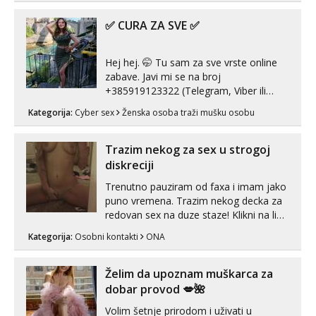
✅ CURA ZA SVE ✅
Hej hej. 🤭 Tu sam za sve vrste online
zabave. Javi mi se na broj
+385919123322 (Telegram, Viber ili
Whatsapp). 🤙 NE javljaj se na uzivo.
Kategorija:
Cyber sex
Ženska osoba traži mušku osobu
Hvala.
Trazim nekog za sex u strogoj
diskreciji
Trenutno pauziram od faxa i imam jako
puno vremena. Trazim nekog decka za
redovan sex na duze staze! Klikni na link
ispod i nadji me tamo, cekam te!
Kategorija:
Osobni kontakti
ONA
Želim da upoznam muškarca za
dobar provod 💋🌺
Volim šetnje prirodom i uživati u