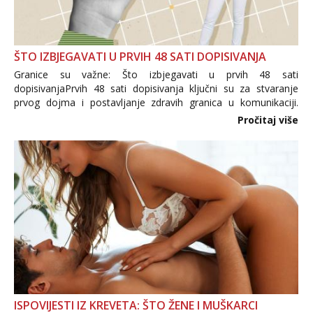
ŠTO IZBJEGAVATI U PRVIH 48 SATI DOPISIVANJA
Granice su važne: Što izbjegavati u prvih 48 sati
dopisivanjaPrvih 48 sati dopisivanja ključni su za stvaranje
prvog dojma i postavljanje zdravih granica u komunikaciji.
Važno je izbjeći prebrzo otkrivanje osobnih ili intimnih
Pročitaj više
informacija, jer nepoznata osoba još nije zaslužila to
povjerenje. Takođe...
ISPOVIJESTI IZ KREVETA: ŠTO ŽENE I MUŠKARCI