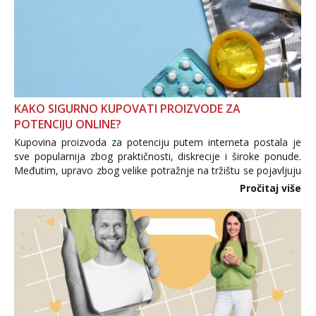
KAKO SIGURNO KUPOVATI PROIZVODE ZA
POTENCIJU ONLINE?
Kupovina proizvoda za potenciju putem interneta postala je
sve popularnija zbog praktičnosti, diskrecije i široke ponude.
Međutim, upravo zbog velike potražnje na tržištu se pojavljuju
i brojni krivotvoreni proizvodi, nepouzdane internetske
Pročitaj više
trgovine te proizvodi nepoznatog podrijetla. ...