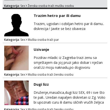
pa nebrini da se oznojiš previse 😆 u cijeni
Kategorija:
Sex
Ženska osoba traži mušku osobu
nudim klasiku sa zastitom pusenje bez
dirkanje i lizanje sexy rublje uvijek imam
Trazim hetro par ili damu
neradim analno i pitanja ako radim bez odma
ignoriram radim samo sa svojim slikama
Trazim, ugodan i ozbiljan hetro par ili damu..
original ✌️😊ali neki vec me poznaju waccap...
diskrecija ! Javite se bez obaveza
Kategorija:
Sex
Muška osoba traži par
Uzivanje
Pozdrav mladic iz Zagreba trazi zenu sa
smještajem da joj pruzi jako dobar i nježan
oral.Uz moju naknadu,po dogovoru
.Diskrecija osigurana.
Kategorija:
Sex
Muška osoba traži žensku osobu
Dugi lizz
Druženje,masažica,dugi lizz SEX, 69 i sve što
te pali.. Uredan napaljen diskretan iz Zg. Volio
bi upoznati curu ili damu sličnih vručih željica
za zajedničko ugodno i strastveno druženje.
Kategorija:
Sex
Muška osoba traži žensku osobu