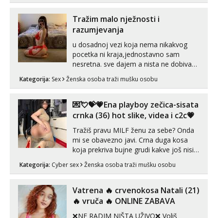
kolegicama (Tina&Natali), razne
kombinacije halteri, haljine, štikle,
Tražim malo nježnosti i
samostojeće itd. Nudim svakakva videa
razumjevanja
seksa, puš...
u dosadnoj vezi koja nema nikakvog
pocetka ni kraja,jednostavno sam
nesretna. sve dajem a nista ne dobivam
za uzvrat.trazim muskarca koji ce
Kategorija:
Sex
Ženska osoba traži mušku osobu
zadovoljiti moje potrebe,ne trazim puno
samo malo njeznosti i razumjevanja.
volim njezan seks i njezne poljupce po
💌💘💝💗Ena playboy zečica-sisata
tijelu koji me jako pale,obozavam kad
crnka (36) hot slike, videa i c2c💗
muskar...
Tražiš pravu MILF ženu za sebe? Onda
mi se obavezno javi. Crna duga kosa
koja prekriva bujne grudi kakve još nisi
vidio, čista ŠESTICA! A usne? O usnama
Kategorija:
Cyber sex
Ženska osoba traži mušku osobu
bolje da ni ne pričam. Prave pune usne
koje će ti se urezati u pamćenje, jer
vjeruj mi, takve još nisi vidio. Uvijek sam
Vatrena ‎️‍🔥 crvenokosa Natali (21)
spremna za ONLOINE zabavu...
‎️‍🔥 vruča‎ ️‍🔥 ONLINE ZABAVA
❌NE RADIM NIŠTA UŽIVO❌ Voliš