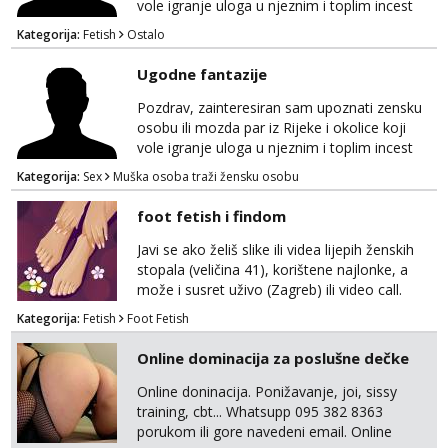
vole igranje uloga u njeznim i toplim incest
pricama, izgled nebitan, bitno je da znas sto
Kategorija:
Fetish
Ostalo
zelis i da se volis zabavljati. Javitese na mail,
viber, wapp ili zovite. Samo ozbiljni, hvala
Ugodne fantazije
Pozdrav, zainteresiran sam upoznati zensku
osobu ili mozda par iz Rijeke i okolice koji
vole igranje uloga u njeznim i toplim incest
pricama, izgled nebitan, bitno je da znas sto
Kategorija:
Sex
Muška osoba traži žensku osobu
zelis i da se volis zabavljati. Javitese na mail,
viber, wapp ili zovite. Samo ozbiljni, hvala
foot fetish i findom
Javi se ako želiš slike ili videa lijepih ženskih
stopala (veličina 41), korištene najlonke, a
može i susret uživo (Zagreb) ili video call.
Mlada sam, lijepa i obrazovana te spremna za
Kategorija:
Fetish
Foot Fetish
dogovore i ispunjavanje želja. Molim samo
ozbiljni, spremni na dugoročnu suradnju i koji
Online dominacija za poslušne dečke
mogu adekvatno platiti ono što nudim. :)
Također me zanima i findom Javite se sa
Online doninacija. Ponižavanje, joi, sissy
svojim željama i ponudama.
training, cbt... Whatsupp 095 382 8363
porukom ili gore navedeni email. Online