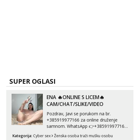
SUPER OGLASI
ENA 🔥ONLINE S LICEM🔥
CAM/CHAT/SLIKE/VIDEO
Pozdrav, Javi se porukom na br.
+385919977166 za online druženje
samnom. WhatsApp 👉+385919977166
Telegram 👉@enafriedrichkis Radim
Kategorija:
Cyber sex
Ženska osoba traži mušku osobu
videopozive s licem, solo i s partnerom,