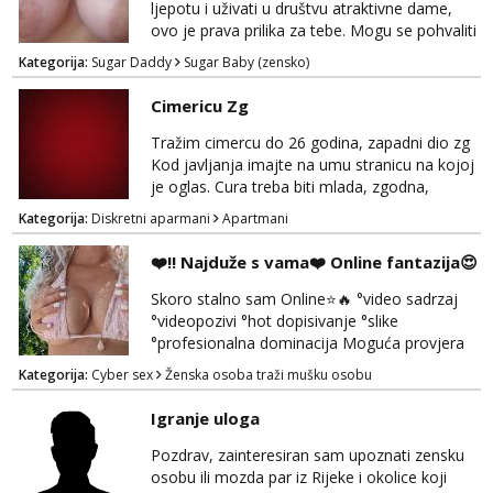
ljepotu i uživati u društvu atraktivne dame,
ovo je prava prilika za tebe. Mogu se pohvaliti
prekrasnim licem, dugom, njegovanom
Kategorija:
Sugar Daddy
Sugar Baby (zensko)
kosom i fit figurom. Moje grudi su broj 4,a
guza je, bez lažne skromnosti, prava top
Cimericu Zg
forma. Diskretno i opušteno druženje je moj
stil, bez dugačkih dopisivanja, putovanja ili
Tražim cimercu do 26 godina, zapadni dio zg
javnih pojavljivanja. Što nudim: - atraktivno i
Kod javljanja imajte na umu stranicu na kojoj
ugo...
je oglas. Cura treba biti mlada, zgodna,
uredna, bez poroka.
Kategorija:
Diskretni aparmani
Apartmani
❤️‼️ Najduže s vama❤️ Online fantazija😍
Skoro stalno sam Online⭐🔥 °video sadrzaj
°videopozivi °hot dopisivanje °slike
°profesionalna dominacija Moguća provjera
videopozivom, no ako se nakon toga ne
Kategorija:
Cyber sex
Ženska osoba traži mušku osobu
javite, vise vam ju ne radim 😉 100% prava i
diskretna. Probaj me jednom, nećeš moći bez
Igranje uloga
mene 😜😇 Nemojte me pitati za uzivo, jer to
ne radim. 0998785600 javljanje isključivo
Pozdrav, zainteresiran sam upoznati zensku
porukom na WhatsApp🩷
osobu ili mozda par iz Rijeke i okolice koji