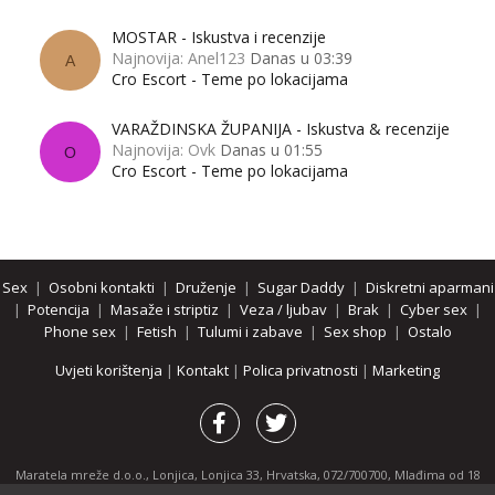
MOSTAR - Iskustva i recenzije
Najnovija: Anel123
Danas u 03:39
A
Cro Escort - Teme po lokacijama
VARAŽDINSKA ŽUPANIJA - Iskustva & recenzije
Najnovija: Ovk
Danas u 01:55
O
Cro Escort - Teme po lokacijama
Sex
|
Osobni kontakti
|
Druženje
|
Sugar Daddy
|
Diskretni aparmani
|
Potencija
|
Masaže i striptiz
|
Veza / ljubav
|
Brak
|
Cyber sex
|
Phone sex
|
Fetish
|
Tulumi i zabave
|
Sex shop
|
Ostalo
Uvjeti korištenja
|
Kontakt
|
Polica privatnosti
|
Marketing
Maratela mreže d.o.o., Lonjica, Lonjica 33, Hrvatska, 072/700700, Mlađima od 18
godina zabranjeno je pregledavanje stranice i svih njenih dijelova.