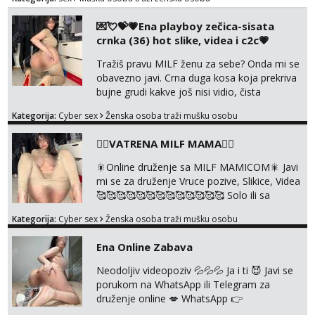
Prostor imam, diskr max. A i mobilan 🚗 sam.
💌💘💝💗Ena playboy zečica-sisata
crnka (36) hot slike, videa i c2c💗
Tražiš pravu MILF ženu za sebe? Onda mi se
obavezno javi. Crna duga kosa koja prekriva
bujne grudi kakve još nisi vidio, čista
ŠESTICA! A usne? O usnama bolje da ni ne
Kategorija:
Cyber sex
Ženska osoba traži mušku osobu
pričam. Prave pune usne koje će ti se urezati
u pamćenje, jer vjeruj mi, takve još nisi vidio.
❤️‍🔥VATRENA MILF MAMA❤️‍🔥
Uvijek sam spremna za ONLOINE zabavu.
Volim vruće u porukama uz pokoju fotku.
🎇Online druženje sa MILF MAMICOM🎇 Javi
Radim slikice i videa po tvojoj želji te imam
mi se za druženje Vruce pozive, Slikice, Videa
raznih mater...
🥰🥰🥰🥰🥰🥰🥰🥰🥰🥰🥰🥰🥰 Solo ili sa
partnerom ili kolegicama Javi mi se porukom
Kategorija:
Cyber sex
Ženska osoba traži mušku osobu
WhatsApp ili Telegram WhatsApp 👉
+385919977166 Telegram 👉
Ena Online Zabava
@enafriedrichkis 🤬NE RADIM SASTANKE I
DRUZENJA UZIVO🤬
Neodoljiv videopoziv 💦💦💦 Ja i ti 😈 Javi se
porukom na WhatsApp ili Telegram za
druženje online 💋 WhatsApp 👉
+385919977166 Telegram 👉