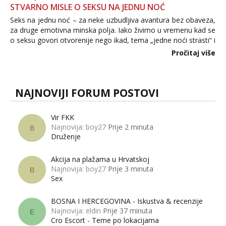
STVARNO MISLE O SEKSU NA JEDNU NOĆ
Seks na jednu noć – za neke uzbudljiva avantura bez obaveza,
za druge emotivna minska polja. Iako živimo u vremenu kad se
o seksu govori otvorenije nego ikad, tema „jedne noći strasti“ i
dalje izaziva burne rasprave. Što zapravo misle žene, a što
Pročitaj više
muškarci? Jesu...
NAJNOVIJI FORUM POSTOVI
Vir FKK
Najnovija: boy27
Prije 2 minuta
B
Druženje
Akcija na plažama u Hrvatskoj
Najnovija: boy27
Prije 3 minuta
B
Sex
BOSNA I HERCEGOVINA - Iskustva & recenzije
Najnovija: eldin
Prije 37 minuta
E
Cro Escort - Teme po lokacijama