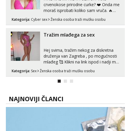
crvenokose prirodne curke? ❤️ Onda me
moraš isprobati koliko sam vruča.‎ ️‍🔥
MLADA vražica koja ima 100%
Kategorija:
Cyber sex
Ženska osoba traži mušku osobu
prorodne grudi, 💦 Misli su mi uvijek
prljave i u svemu vidim samo užitak. 💦
U mojoj raznolikoj ponudi možeš
Tražim mlađega za sex
pranaći nešto po svojoj mjeri. Sexi videa
s kolegica...
Hej svima, tražim nekog za diskretna
druženja van Zagreba , po mogućnosti
mlađeg 🥰 Klikni na link ispod i nadji me
tamo, cekam te!
Kategorija:
Sex
Ženska osoba traži mušku osobu
NAJNOVIJI ČLANCI