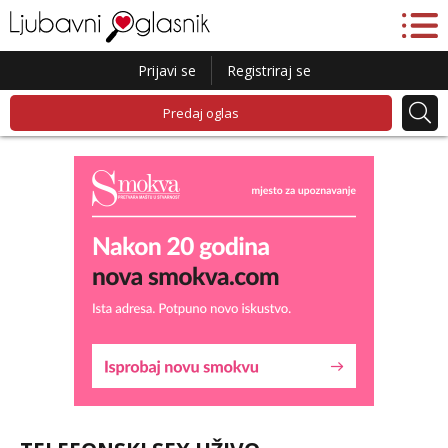
Prijavi se
Registriraj se
Predaj oglas
Lucija
Razgovaram :)
Tel:
064/677-677
- Kod: #136
tel:0,93€ - mob:1,12€ min