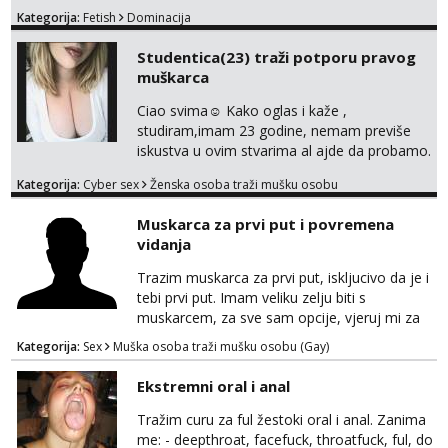
sesije-40 Mjesečni paket-150. Moguć susret
Kategorija:
Fetish
Dominacija
uživo nakon mjesečnog druženja . Čekam te
poslušni psiću. --Pažnja!⁉️ Mnogi klijenti su mi
Studentica(23) traži potporu pravog
znali reći da im netko šalje moje fotke/videa
muškarca
ili ima slične oglase s mojim slikama. Moj
oglas za dominaciju je isključvo ov...
Ciao svima☺️ Kako oglas i kaže ,
studiram,imam 23 godine, nemam previše
iskustva u ovim stvarima al ajde da probamo.
🤗 Nudim fotkice,videa, dopisivanje može
Kategorija:
Cyber sex
Ženska osoba traži mušku osobu
poslije kada se bolje znamo i videopoziv i
tome slično u zamjenu za mjesečni đeparac.
Muskarca za prvi put i povremena
Idealno ne nešto jednokratno već
vidanja
dogovoreno i na dulje vrijeme. Malo jesam
sramežljiva ali potrudit ću se da budeš
Trazim muskarca za prvi put, iskljucivo da je i
zadovoljan i da imaš nekog za svakodn...
tebi prvi put. Imam veliku zelju biti s
muskarcem, za sve sam opcije, vjeruj mi za
sve…pasiv/aktiv/pusenje/ najlonke…ako bude
Kategorija:
Sex
Muška osoba traži mušku osobu (Gay)
dobro mozemo nastaviti povremena vidanja
uz maksimalnu diskreciju,sto bude u sobi
Ekstremni oral i anal
tamo i ostaje. Jace sam grade 180cm 110kg.
Ozenjen, uz dogovor o lokaciji i vremenu ja
Tražim curu za ful žestoki oral i anal. Zanima
rjesavam apartman/hotel. Odgovara mi cijela
me: - deepthroat, facefuck, throatfuck, ful, do