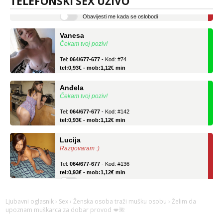
TELEFONSKI SEX UŽIVO
Obavijesti me kada se oslobodi
Vanesa
Čekam tvoj poziv!
Tel:
064/677-677
- Kod: #74
tel:0,93€ - mob:1,12€ min
Anđela
Čekam tvoj poziv!
Tel:
064/677-677
- Kod: #142
tel:0,93€ - mob:1,12€ min
Lucija
Razgovaram :)
Tel:
064/677-677
- Kod: #136
tel:0,93€ - mob:1,12€ min
Obavijesti me kada se oslobodi
Vanesa
Čekam tvoj poziv!
Ljubavni oglasnik
›
Sex
›
Ženska osoba traži mušku osobu
› Želim da
upoznam muškarca za dobar provod 💋🌺
Tel:
064/677-677
- Kod: #74