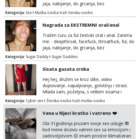
kontinentalna...
jaja, nabijanje, do grcanja, bez
ograničavanja... - fisting (ili big insertions),
Kategorija:
Sex
Muška osoba traži žensku osobu
gaping, DAP/TAP, prolapse, sirenje... Ako
možeš nešto od toga i spremna si, javi se.
Nagrada za EKSTREMNI oral/anal
Tražim curu za ful žestoki oral i anal. Zanima
me: - deepthroat, facefuck, throatfuck, ful, do
jaja, nabijanje, do grcanja, bez
ograničavanja... - fisting (ili big insertions),
Kategorija:
Sugar Daddy
Sugar Daddies
gaping, DAP/TAP, prolapse, sirenje... Ako
možeš nešto od toga i spremna si, javi se.
Sisata guzata crnka
Nagrada po želji (od 500€ naviše, ovisi o
tome sto možeš)
Hej hej, družim se kroz slike, videa
dopisivanje...napaljivanje, golotinju i strast.
Mlada sam, poželjna, s velikim sisama i
guzom. 😉 Kontakt: Telegram: nebojezuto
Kategorija:
Cyber sex
Ženska osoba traži mušku osobu
Google chat/Gmail smmaprivatni@gmail.com
Vana u Rijeci kratko i vatreno ❤️
Ola 31godisnja pruzam svoje sex usluge 🙈
kod mene dozivis vatreni sex sa emocijom i
zadovoljstvom 😊 imam prostor klimatiziran