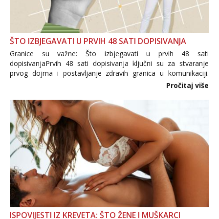
ŠTO IZBJEGAVATI U PRVIH 48 SATI DOPISIVANJA
Granice su važne: Što izbjegavati u prvih 48 sati
dopisivanjaPrvih 48 sati dopisivanja ključni su za stvaranje
prvog dojma i postavljanje zdravih granica u komunikaciji.
Važno je izbjeći prebrzo otkrivanje osobnih ili intimnih
Pročitaj više
informacija, jer nepoznata osoba još nije zaslužila to
povjerenje. Takođe...
ISPOVIJESTI IZ KREVETA: ŠTO ŽENE I MUŠKARCI