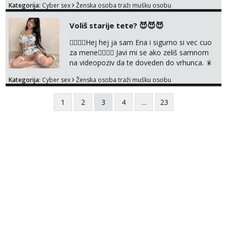
Kategorija:
Cyber sex
Ženska osoba traži mušku osobu
@enafriedrichkis NEE radimo sastnke uzivo
nalazenja itd.. +385919977166
Voliš starije tete? 😈😈😈
❤️‍🔥❤️‍🔥Hej hej ja sam Ena i sigurno si vec cuo
za mene❤️‍🔥❤️‍🔥 Javi mi se ako zeliš samnom
na videopoziv da te doveden do vrhunca. 🎇
WhatsApp 👉+385919977166 Telegram 👉
Kategorija:
Cyber sex
Ženska osoba traži mušku osobu
@enafriedrichkis Radim samo ONLINE I
NISTA UŽIVO!!!
1
2
3
4
...
23