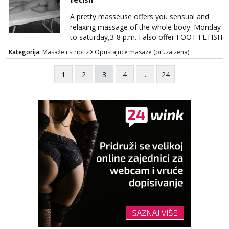
A pretty masseuse offers you sensual and
relaxing massage of the whole body. Monday
to saturday,3-8 p.m. I also offer FOOT FETISH
for lovers of beautiful feets👣👠👡👢 Calls
Kategorija:
Masaže i striptiz
Opustajuce masaze (pruza zena)
only,no messages! *NO SEX *PRIORITY IS
GIVEN TO REGULAR CLIENTS
1
2
3
4
...
24