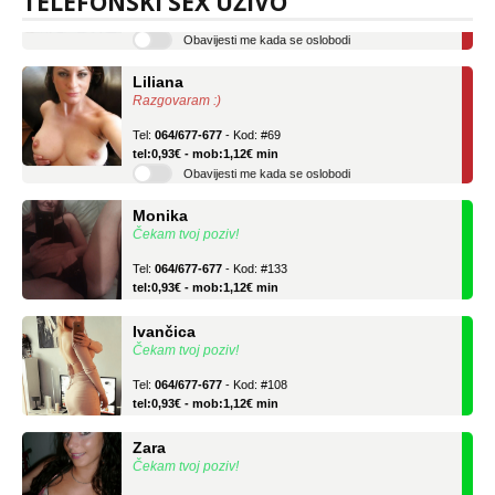
TELEFONSKI SEX UŽIVO
tel:0,93€ - mob:1,12€ min
Obavijesti me kada se oslobodi
Liliana
Razgovaram :)
Tel:
064/677-677
- Kod: #69
tel:0,93€ - mob:1,12€ min
Obavijesti me kada se oslobodi
Monika
Čekam tvoj poziv!
Tel:
064/677-677
- Kod: #133
tel:0,93€ - mob:1,12€ min
Ivančica
Čekam tvoj poziv!
Tel:
064/677-677
- Kod: #108
tel:0,93€ - mob:1,12€ min
Zara
Čekam tvoj poziv!
Tel:
064/677-677
- Kod: #123