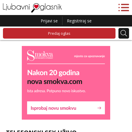
Prijavi se
Registriraj se
Predaj oglas
Lucija
Razgovaram :)
Tel:
064/677-677
- Kod: #136