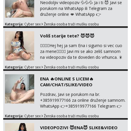
DRUZENJA UZIVO🤬
Neodoljiv videopoziv 💦💦💦 Ja i ti 😈 Javi se
porukom na WhatsApp ili Telegram za
druženje online 💋 WhatsApp 👉
+385919977166 Telegram 👉
Kategorija:
Cyber sex
Ženska osoba traži mušku osobu
@enafriedrichkis NEE radimo sastnke uzivo
nalazenja itd.. +385919977166
Voliš starije tete? 😈😈😈
❤️‍🔥❤️‍🔥Hej hej ja sam Ena i sigurno si vec cuo
za mene❤️‍🔥❤️‍🔥 Javi mi se ako zeliš samnom
na videopoziv da te doveden do vrhunca. 🎇
WhatsApp 👉+385919977166 Telegram 👉
Kategorija:
Cyber sex
Ženska osoba traži mušku osobu
@enafriedrichkis Radim samo ONLINE I
NISTA UŽIVO!!!
ENA 🔥ONLINE S LICEM🔥
CAM/CHAT/SLIKE/VIDEO
Pozdrav, Javi se porukom na br.
+385919977166 za online druženje samnom.
WhatsApp 👉+385919977166 Telegram 👉
@enafriedrichkis Radim videopozive s licem,
Kategorija:
Cyber sex
Ženska osoba traži mušku osobu
solo i s partnerom, kolegicama
(Tina&Natali), razne kombinacije halteri,
VIDEOPOZIVI 😈ENA😈 SLIKE&VIDEO
haljine, štikle, samostojeće itd. Nudim