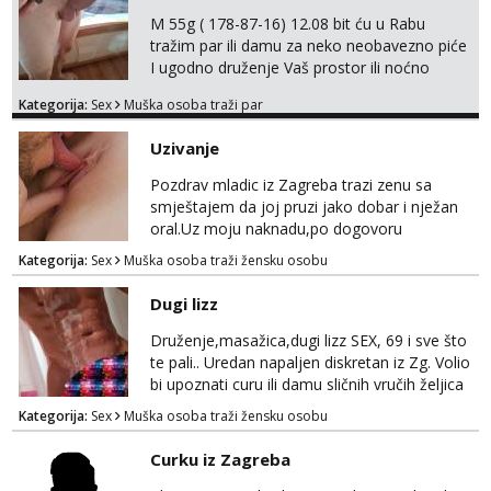
M 55g ( 178-87-16) 12.08 bit ću u Rabu
tražim par ili damu za neko neobavezno piće
I ugodno druženje Vaš prostor ili noćno
kupanje na osamoj plaži Kontakt
Kategorija:
Sex
Muška osoba traži par
trata.vrh@gmail.com
Uzivanje
Pozdrav mladic iz Zagreba trazi zenu sa
smještajem da joj pruzi jako dobar i nježan
oral.Uz moju naknadu,po dogovoru
.Diskrecija osigurana.
Kategorija:
Sex
Muška osoba traži žensku osobu
Dugi lizz
Druženje,masažica,dugi lizz SEX, 69 i sve što
te pali.. Uredan napaljen diskretan iz Zg. Volio
bi upoznati curu ili damu sličnih vručih željica
za zajedničko ugodno i strastveno druženje.
Kategorija:
Sex
Muška osoba traži žensku osobu
Prostor imam, diskr max. A i mobilan 🚗 sam.
Curku iz Zagreba