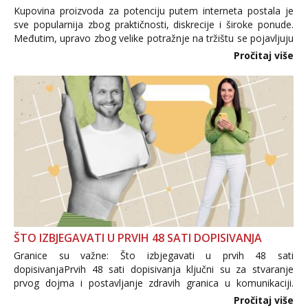
Kupovina proizvoda za potenciju putem interneta postala je
sve popularnija zbog praktičnosti, diskrecije i široke ponude.
Međutim, upravo zbog velike potražnje na tržištu se pojavljuju
i brojni krivotvoreni proizvodi, nepouzdane internetske
Pročitaj više
trgovine te proizvodi nepoznatog podrijetla. ...
ŠTO IZBJEGAVATI U PRVIH 48 SATI DOPISIVANJA
Granice su važne: Što izbjegavati u prvih 48 sati
dopisivanjaPrvih 48 sati dopisivanja ključni su za stvaranje
prvog dojma i postavljanje zdravih granica u komunikaciji.
Važno je izbjeći prebrzo otkrivanje osobnih ili intimnih
Pročitaj više