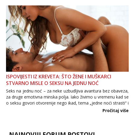
informacija, jer nepoznata osoba još nije zaslužila to
povjerenje. Takođe...
ISPOVIJESTI IZ KREVETA: ŠTO ŽENE I MUŠKARCI
STVARNO MISLE O SEKSU NA JEDNU NOĆ
Seks na jednu noć – za neke uzbudljiva avantura bez obaveza,
za druge emotivna minska polja. Iako živimo u vremenu kad se
o seksu govori otvorenije nego ikad, tema „jedne noći strasti“ i
dalje izaziva burne rasprave. Što zapravo misle žene, a što
Pročitaj više
muškarci? Jesu...
NAJNOVIJI FORUM POSTOVI