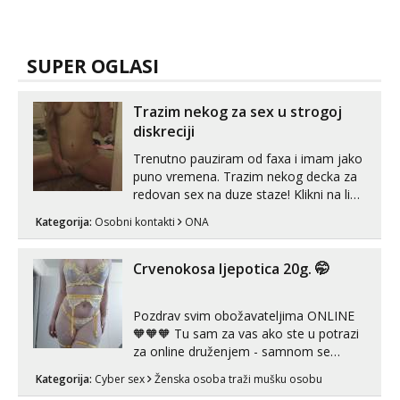
SUPER OGLASI
Trazim nekog za sex u strogoj
diskreciji
Trenutno pauziram od faxa i imam jako
puno vremena. Trazim nekog decka za
redovan sex na duze staze! Klikni na link
ispod i nadji me tamo, cekam te!
Kategorija:
Osobni kontakti
ONA
Crvenokosa ljepotica 20g. 🤭
Pozdrav svim obožavateljima ONLINE
🧡🧡🧡 Tu sam za vas ako ste u potrazi
za online druženjem - samnom se
možete zabaviti preko videopoziva, ili
Kategorija:
Cyber sex
Ženska osoba traži mušku osobu
ako vam nisam dovoljna radim i u paru i