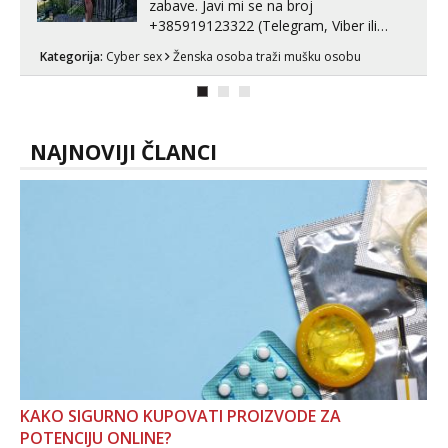
zabave. Javi mi se na broj
+385919123322 (Telegram, Viber ili
Whatsapp). 🤙 NE javljaj se na uzivo.
Kategorija:
Cyber sex
Ženska osoba traži mušku osobu
Hvala.
NAJNOVIJI ČLANCI
KAKO SIGURNO KUPOVATI PROIZVODE ZA
POTENCIJU ONLINE?