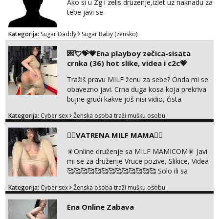
Ako si u Zg i zelis druzenje,izlet uz naknadu za
tebe javi se
Kategorija:
Sugar Daddy
Sugar Baby (zensko)
💌💘💝💗Ena playboy zečica-sisata
crnka (36) hot slike, videa i c2c💗
Tražiš pravu MILF ženu za sebe? Onda mi se
obavezno javi. Crna duga kosa koja prekriva
bujne grudi kakve još nisi vidio, čista
ŠESTICA! A usne? O usnama bolje da ni ne
Kategorija:
Cyber sex
Ženska osoba traži mušku osobu
pričam. Prave pune usne koje će ti se urezati
u pamćenje, jer vjeruj mi, takve još nisi vidio.
❤️‍🔥VATRENA MILF MAMA❤️‍🔥
Uvijek sam spremna za ONLOINE zabavu.
Volim vruće u porukama uz pokoju fotku.
🎇Online druženje sa MILF MAMICOM🎇 Javi
Radim slikice i videa po tvojoj želji te imam
mi se za druženje Vruce pozive, Slikice, Videa
raznih mater...
🥰🥰🥰🥰🥰🥰🥰🥰🥰🥰🥰🥰🥰 Solo ili sa
partnerom ili kolegicama Javi mi se porukom
Kategorija:
Cyber sex
Ženska osoba traži mušku osobu
WhatsApp ili Telegram WhatsApp 👉
+385919977166 Telegram 👉
Ena Online Zabava
@enafriedrichkis 🤬NE RADIM SASTANKE I