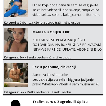
svakakva videa seksa, pušenje, razne
U bilo koje doba dana tu sam za vas; javite
lokacije, suradnje s kolegicama, fetiši..
se za hot videocall, dopisivanje, moja vruća
Dopisivanje i slike također radim. NIŠTA UŽI...
videa seksa, solo, s kolegicama, uniforme, u
autu itd, te za gole slikice 💋 WhatsApp 👉
Kategorija:
Cyber sex
Ženska osoba traži mušku osobu
+385919977166 Telegram 👉
@enafriedrichkis ISKLJUČIVO ONLINE, NIŠTA
Melissa u OSIJEKU !❤️
UŽIVO
KOD MENE SE PLAĆA ISKLJUČIVO
GOTOVINOM, NA RUKE!!! 🚫 NE PRIHVAĆAM
NIKAKVE KARTICE, UPLATE, ABONE NI BILO
KAKVE DRUGE OBLIKE PLAĆANJA – 💵
Kategorija:
Sex
Ženska osoba traži mušku osobu
SAMO GOTOVINA!!! Moje fotografije su
100% moje, bez laži i igara. Nemam vremena
Sex u potpunoj diskreciji
za dopisivanja Za dogovor mi piši direktno na
WhatsApp – ako znaš što želiš, bit će ti
Samo za ženske osobe
nagrađeno.
sex,diskrecija,zdravlje i higijena javljanje
preko WhatsApp,Viber!!!Ja sam muškarac 40
god. 180cm 105kg!!!BDSM I razno razni fetiši
Kategorija:
Sex
Muška osoba traži žensku osobu
sve stvar dogovora otvoren za sve
opcije!!!Parovi isto dobro došli!!!
Tražim curu u Zagrebu ili Splitu