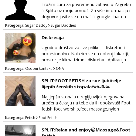
Tražim curu za povremenu zabavu u Zagrebu
ili Splitu uz moju pomoć. Za više informacija i
dogovor javite se na mail ili google chat na
oneofakind999111@gmail.com
Kategorija:
Sugar Daddy
Sugar Daddies
Diskrecija
Ugodno društvo za sve prilike – diskretno i
profesionalno. Nalazim se na dobroj lokaciji,
prostor je klimatiziran i diskretan. Aplikacija
what sapp 0957660399.
Kategorija:
Osobni kontakti
ONA
SPLIT:FOOT FETISH za sve ljubitelje
lijepih ženskih stopala👡👠👢👟
Najljepša stopala u regiji,uvijek njegovana i
uređena čekaju na tebe da ih obožavaš! Foot
fetish,foot worship,feet massage,nylon
fetish,trampling... Ponedjeljak-subota:15-
Kategorija:
Fetish
Foot Fetish
20.30h. Samo za istinske obožavatelje ovog
fetisha,isključivo POZIV. Sex i sl.ISKLJUČENO!
SPLIT:Relax and enjoy😉Massage&Foot
fetish