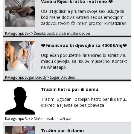
Vana u Rijeci kratko i vatreno ❤️
tel:0,93€ - mob:1,12€ min
Ola 31godisnja pruzam svoje sex usluge 🙈
Ivančica
kod mene dozivis vatreni sex sa emocijom i
Čekam tvoj poziv!
zadovoljstvom 😊 imam prostor klimatiziran
pa nebrini da se oznojiš previse 😆 u cijeni
Tel:
064/677-677
- Kod: #108
Kategorija:
Sex
Ženska osoba traži mušku osobu
nudim klasiku sa zastitom pusenje bez
tel:0,93€ - mob:1,12€ min
dirkanje i lizanje sexy rublje uvijek imam
❤️Financirao bi djevojku sa 4000€/mj❤️
neradim analno i pitanja ako radim bez odma
Zara
Čekam tvoj poziv!
ignoriram radim samo sa svojim slikama
Uspješan poduzetnik financirao bi atraktivnu
original ✌️😊ali neki vec me poznaju waccap...
mladu djevojku sa 4000€ mjesečno. Kontakt
Tel:
064/677-677
- Kod: #123
na whatsapp.
tel:0,93€ - mob:1,12€ min
Kategorija:
Sugar Daddy
Sugar Daddies
Anđela
Čekam tvoj poziv!
Trazim hetro par ili damu
Tel:
064/677-677
- Kod: #142
tel:0,93€ - mob:1,12€ min
Trazim, ugodan i ozbiljan hetro par ili damu..
diskrecija ! Javite se bez obaveza
Kategorija:
Sex
Muška osoba traži par
Tražim par ili damu