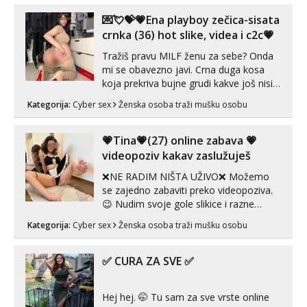
trojci s kolegicama, svaka je drugačija
😉 Radim i vruća tipkanja uz slike i hot
💌💘💝💗Ena playboy zečica-sisata
line pozive. Za vas sam pripremila ...
crnka (36) hot slike, videa i c2c💗
Tražiš pravu MILF ženu za sebe? Onda
mi se obavezno javi. Crna duga kosa
koja prekriva bujne grudi kakve još nisi
vidio, čista ŠESTICA! A usne? O usnama
Kategorija:
Cyber sex
Ženska osoba traži mušku osobu
bolje da ni ne pričam. Prave pune usne
koje će ti se urezati u pamćenje, jer
vjeruj mi, takve još nisi vidio. Uvijek sam
💗Tina💗(27) online zabava 💗
spremna za ONLOINE zabavu...
videopoziv kakav zaslužuješ
❌NE RADIM NIŠTA UŽIVO❌ Možemo
se zajedno zabaviti preko videopoziva.
😉 Nudim svoje gole slikice i razne
videouradke. 🤩 Za online zabavu pošalji
Kategorija:
Cyber sex
Ženska osoba traži mušku osobu
poruku na Whatsapp, Telegram ili Viber.
😎 +385 91 912 3322 Za provjeru moje
autentičnosti možeš me vidjeti na
✅ CURA ZA SVE ✅
videopozivu. 😉 S vama sam vec 5 ...
Hej hej. 🤭 Tu sam za sve vrste online