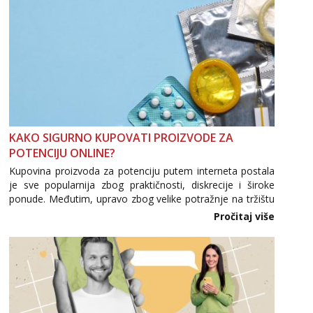
KAKO SIGURNO KUPOVATI PROIZVODE ZA
POTENCIJU ONLINE?
Kupovina proizvoda za potenciju putem interneta postala
je sve popularnija zbog praktičnosti, diskrecije i široke
ponude. Međutim, upravo zbog velike potražnje na tržištu
se pojavljuju i brojni krivotvoreni proizvodi, nepouzdane
Pročitaj više
internetske trgovine te proizvodi nepoznatog podrijetla. ...