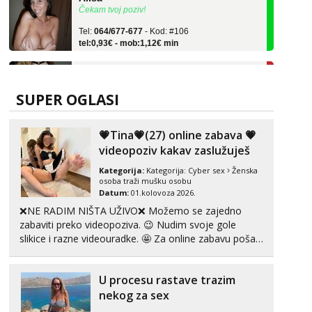
Tel:
064/677-677
- Kod: #106
tel:0,93€ - mob:1,12€ min
Žana
Razgovaram :)
Tel:
064/677-677
- Kod: #135
SUPER OGLASI
tel:0,93€ - mob:1,12€ min
Obavijesti me kada se oslobodi
💗Tina💗(27) online zabava 💗
Zara
videopoziv kakav zaslužuješ
Čekam tvoj poziv!
Kategorija:
Kategorija:
Cyber sex
Ženska
Tel:
064/677-677
- Kod: #123
osoba traži mušku osobu
tel:0,93€ - mob:1,12€ min
Datum:
01.kolovoza 2026.
❌NE RADIM NIŠTA UŽIVO❌ Možemo se zajedno
Anđela
zabaviti preko videopoziva. 😉 Nudim svoje gole
Čekam tvoj poziv!
slikice i razne videouradke. 🤩 Za online zabavu pošalji
Tel:
064/677-677
- Kod: #142
poruku na Whatsapp, Telegram ili Viber. 😎 +385 91
tel:0,93€ - mob:1,12€ min
912 3322 Za provjeru moje autentičnosti možeš me
U procesu rastave trazim
vidjeti na videopozivu. 😉 S vama sam vec 5 ...
Lucija
nekog za sex
Razgovaram :)