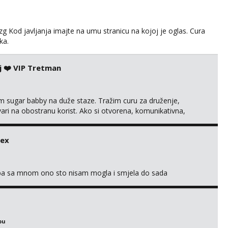
g Kod javljanja imajte na umu stranicu na kojoj je oglas. Cura
ka.
j ❤️ VIP Tretman
im sugar babby na duže staze. Tražim curu za druženje,
tvari na obostranu korist. Ako si otvorena, komunikativna,
 markodalic37@gmail.com
sex
oba sa mnom ono sto nisam mogla i smjela do sada
bu