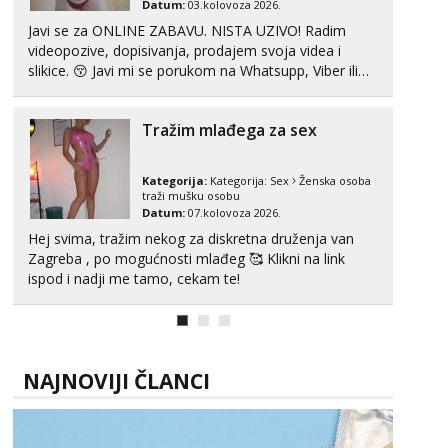
Čekam tvoj poziv!
Datum:
03.kolovoza 2026.
Javi se za ONLINE ZABAVU. NISTA UZIVO! Radim
Tel:
064/677-677
- Kod: #106
videopozive, dopisivanja, prodajem svoja videa i
tel:0,93€ - mob:1,12€ min
slikice. 😚 Javi mi se porukom na Whatsupp, Viber ili
Telegram. +385 91 723 0045
Žana
Razgovaram :)
Tražim mlađega za sex
Tel:
064/677-677
- Kod: #135
tel:0,93€ - mob:1,12€ min
Obavijesti me kada se oslobodi
Kategorija:
Kategorija:
Sex
Ženska osoba
traži mušku osobu
Zara
Datum:
07.kolovoza 2026.
Čekam tvoj poziv!
Hej svima, tražim nekog za diskretna druženja van
Zagreba , po mogućnosti mlađeg 🥰 Klikni na link
Tel:
064/677-677
- Kod: #123
tel:0,93€ - mob:1,12€ min
ispod i nadji me tamo, cekam te!
Anđela
Čekam tvoj poziv!
Tel:
064/677-677
- Kod: #142
NAJNOVIJI ČLANCI
tel:0,93€ - mob:1,12€ min