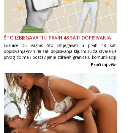
ŠTO IZBJEGAVATI U PRVIH 48 SATI DOPISIVANJA
Granice su važne: Što izbjegavati u prvih 48 sati
dopisivanjaPrvih 48 sati dopisivanja ključni su za stvaranje
prvog dojma i postavljanje zdravih granica u komunikaciji.
Važno je izbjeći prebrzo otkrivanje osobnih ili intimnih
Pročitaj više
informacija, jer nepoznata osoba još nije zaslužila to
povjerenje. Takođe...