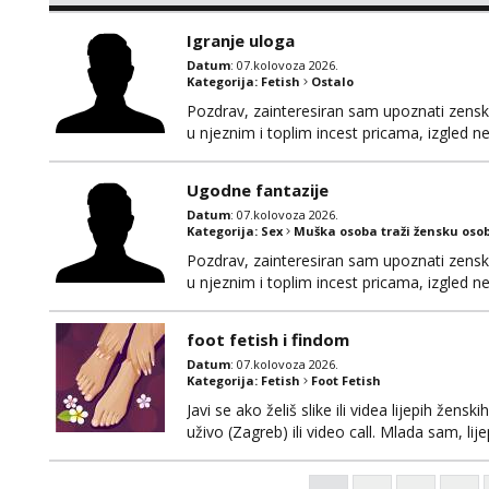
Igranje uloga
Datum
: 07.kolovoza 2026.
Kategorija:
Fetish
Ostalo
Pozdrav, zainteresiran sam upoznati zensku 
u njeznim i toplim incest pricama, izgled neb
na mail, viber, wapp ili zovite. Samo ozbiljn
Ugodne fantazije
Datum
: 07.kolovoza 2026.
Kategorija:
Sex
Muška osoba traži žensku oso
Pozdrav, zainteresiran sam upoznati zensku 
u njeznim i toplim incest pricama, izgled neb
na mail, viber, wapp ili zovite. Samo ozbiljn
foot fetish i findom
Datum
: 07.kolovoza 2026.
Kategorija:
Fetish
Foot Fetish
Javi se ako želiš slike ili videa lijepih žens
uživo (Zagreb) ili video call. Mlada sam, l
Molim samo ozbiljni, spremni na dugoročnu 
Također me zanima i findom Javite se sa 