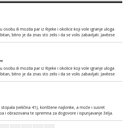
osobu ili mozda par iz Rijeke i okolice koji vole igranje uloga
itan, bitno je da znas sto zelis i da se volis zabavljati. Javitese
i, hvala
bu
osobu ili mozda par iz Rijeke i okolice koji vole igranje uloga
itan, bitno je da znas sto zelis i da se volis zabavljati. Javitese
i, hvala
kih stopala (veličina 41), korištene najlonke, a može i susret
ijepa i obrazovana te spremna za dogovore i ispunjavanje želja.
suradnju i koji mogu adekvatno platiti ono što nudim. :)
svojim željama i ponudama.