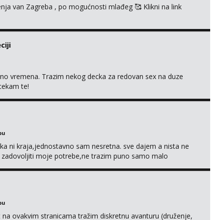
enja van Zagreba , po mogućnosti mlađeg 🥰 Klikni na link
iji
uno vremena. Trazim nekog decka za redovan sex na duze
 cekam te!
bu
a ni kraja,jednostavno sam nesretna. sve dajem a nista ne
e zadovoljiti moje potrebe,ne trazim puno samo malo
s i njezne poljupce po tijelu koji me jako pale,obozavam kad
ni na link ispod i nadji me tamo, cekam te!
bu
 na ovakvim stranicama tražim diskretnu avanturu (druženje,