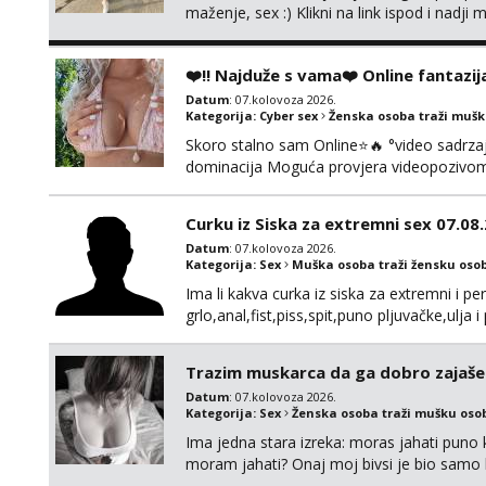
maženje, sex :) Klikni na link ispod i nadji
❤️‼️ Najduže s vama❤️ Online fantazij
Datum
: 07.kolovoza 2026.
Kategorija:
Cyber sex
Ženska osoba traži muš
Skoro stalno sam Online⭐🔥 °video sadrzaj 
dominacija Moguća provjera videopozivom,
100% prava i diskretna. Probaj me jednom
to ne radim. 0998785600 javljanje isklju
Curku iz Siska za extremni sex 07.08
Datum
: 07.kolovoza 2026.
Kategorija:
Sex
Muška osoba traži žensku oso
Ima li kakva curka iz siska za extremni i 
grlo,anal,fist,piss,spit,puno pljuvačke,ulja
perverzno,bez tabua,najlonke crne i visoke
druženje večeras,noć kod mene,javljanje i
Trazim muskarca da ga dobro zajaš
Datum
: 07.kolovoza 2026.
Kategorija:
Sex
Ženska osoba traži mušku oso
Ima jedna stara izreka: moras jahati puno ko
moram jahati? Onaj moj bivsi je bio samo ko