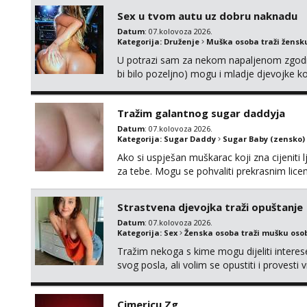
Sex u tvom autu uz dobru naknadu
Datum
: 07.kolovoza 2026.
Kategorija:
Druženje
Muška osoba traži žensk
U potrazi sam za nekom napaljenom zgodno
bi bilo pozeljno) mogu i mladje djevojke k
neku koja bi dosla po mene da se odemo s
molim samo ozbiljne da se javljaju one ko
Tražim galantnog sugar daddyja
Datum
: 07.kolovoza 2026.
Kategorija:
Sugar Daddy
Sugar Baby (zensko)
Ako si uspješan muškarac koji zna cijeniti l
za tebe. Mogu se pohvaliti prekrasnim lic
broj 4,a guza je, bez lažne skromnosti, pra
dugačkih dopisivanja, putovanja ili javnih po
Strastvena djevojka traži opuštanje
Datum
: 07.kolovoza 2026.
Kategorija:
Sex
Ženska osoba traži mušku oso
Tražim nekoga s kime mogu dijeliti intere
svog posla, ali volim se opustiti i provesti 
nemoram samo s prijateljima opustati ;) Kli
Cimericu Zg