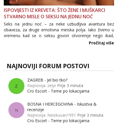
ISPOVIJESTI IZ KREVETA: ŠTO ŽENE I MUŠKARCI
STVARNO MISLE O SEKSU NA JEDNU NOĆ
Seks na jednu noć – za neke uzbudljiva avantura bez
obaveza, za druge emotivna minska polja. Iako živimo u
vremenu kad se o seksu govori otvorenije nego ikad,
tema „jedne noći strasti“ i dalje izaziva burne rasprave. Što
Pročitaj više
zapravo misle žene, a što muškarci? Jesu...
NAJNOVIJI FORUM POSTOVI
ZAGREB - Jel bio tko?
Najnovija: zelje
Prije 3 minuta
Z
Cro Escort - Teme po lokacijama
BOSNA I HERCEGOVINA - Iskustva &
recenzije
N
Najnovija: Neiskusan1991
Prije 3 minuta
Cro Escort - Teme po lokacijama