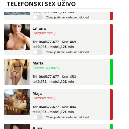
Tel:
064/677-677
- Kod: #136
TELEFONSKI SEX UŽIVO
tel:0,93€ - mob:1,12€ min
Obavijesti me kada se oslobodi
Liliana
Razgovaram :)
Tel:
064/677-677
- Kod: #69
tel:0,93€ - mob:1,12€ min
Obavijesti me kada se oslobodi
Marta
Čekam tvoj poziv!
Tel:
064/677-677
- Kod: #53
tel:0,93€ - mob:1,12€ min
Maja
Razgovaram :)
Tel:
064/677-677
- Kod: #04
tel:0,93€ - mob:1,12€ min
Obavijesti me kada se oslobodi
Alisa
Čekam tvoj poziv!