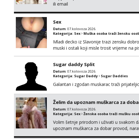
ili email
Sex
Datum
: 07.kolovoza 2026.
Kategorija:
Sex
Muška osoba traži žensku oso
Mladi decko iz Slavonije trazi zensku dobr
muski i ostali koji misle trosit vrijeme na 
te punim negdje u mraku u tvom autu jav
Sugar daddy Split
Datum
: 07.kolovoza 2026.
Kategorija:
Sugar Daddy
Sugar Daddies
Galantan i zgodan muskarac traži prijatelj
Želim da upoznam muškarca za doba
Datum
: 07.kolovoza 2026.
Kategorija:
Sex
Ženska osoba traži mušku oso
Volim šetnje prirodom i uživati u svakom da
upoznam muškarca za dobar provod, naravno
tamo, cekam te!