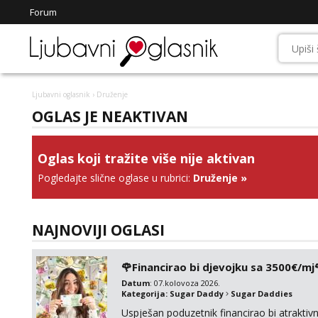
Forum
Ljubavni oglasnik
› Druženje
OGLAS JE NEAKTIVAN
Oglas koji tražite više nije aktivan
Pogledajte slične oglase u rubrici:
Druženje
»
NAJNOVIJI OGLASI
🌹Financirao bi djevojku sa 3500€/mj
Datum
: 07.kolovoza 2026.
Kategorija:
Sugar Daddy
Sugar Daddies
Uspješan poduzetnik financirao bi atrakt