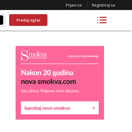
Prijavi se
Registriraj se
Predaj oglas
Lucija
Razgovaram :)