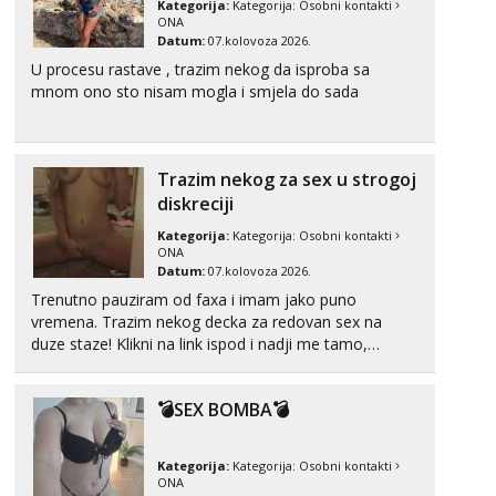
Kategorija:
Kategorija:
Osobni kontakti
Tel:
064/677-677
- Kod: #136
ONA
tel:0,93€ - mob:1,12€ min
Datum:
07.kolovoza 2026.
Obavijesti me kada se oslobodi
U procesu rastave , trazim nekog da isproba sa
mnom ono sto nisam mogla i smjela do sada
Liliana
Razgovaram :)
Tel:
064/677-677
- Kod: #69
tel:0,93€ - mob:1,12€ min
Trazim nekog za sex u strogoj
Obavijesti me kada se oslobodi
diskreciji
Marta
Kategorija:
Kategorija:
Osobni kontakti
Čekam tvoj poziv!
ONA
Datum:
07.kolovoza 2026.
Tel:
064/677-677
- Kod: #53
Trenutno pauziram od faxa i imam jako puno
tel:0,93€ - mob:1,12€ min
vremena. Trazim nekog decka za redovan sex na
duze staze! Klikni na link ispod i nadji me tamo,
Maja
cekam te!
Razgovaram :)
Tel:
064/677-677
- Kod: #04
💣SEX BOMBA💣
tel:0,93€ - mob:1,12€ min
Obavijesti me kada se oslobodi
Kategorija:
Kategorija:
Osobni kontakti
Alisa
ONA