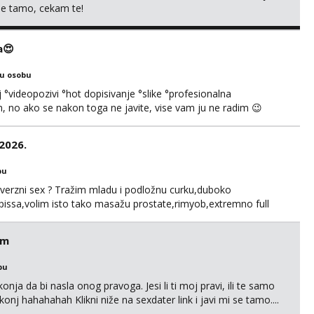
 me tamo, cekam te!
a😍
ku osobu
°videopozivi °hot dopisivanje °slike °profesionalna
 no ako se nakon toga ne javite, vise vam ju ne radim 😉
, nećeš moći bez mene 😜😇 Nemojte me pitati za uzivo, jer
čivo porukom na WhatsApp🩷
.2026.
bu
perverzni sex ? Tražim mladu i podložnu curku,duboko
 i pissa,volim isto tako masažu prostate,rimyob,extremno full
 sexy štikle obavezno imati na sebi,za početak s.t.o nudim za
sključivo pozivom
em
bu
nja da bi nasla onog pravoga. Jesi li ti moj pravi, ili te samo
nj hahahahah Klikni niže na sexdater link i javi mi se tamo....