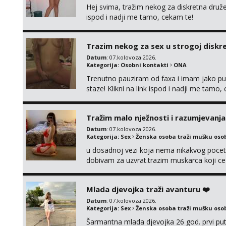
Hej svima, tražim nekog za diskretna druž
ispod i nadji me tamo, cekam te!
Trazim nekog za sex u strogoj diskrec
Datum
: 07.kolovoza 2026.
Kategorija:
Osobni kontakti
ONA
Trenutno pauziram od faxa i imam jako p
staze! Klikni na link ispod i nadji me tamo,
Tražim malo nježnosti i razumjevanja
Datum
: 07.kolovoza 2026.
Kategorija:
Sex
Ženska osoba traži mušku oso
u dosadnoj vezi koja nema nikakvog pocetk
dobivam za uzvrat.trazim muskarca koji c
njeznosti i razumjevanja. volim njezan sek
muskarac preuzme kontrolu . javi se :) Klik
Mlada djevojka traži avanturu ❤️
Datum
: 07.kolovoza 2026.
Kategorija:
Sex
Ženska osoba traži mušku oso
Šarmantna mlada djevojka 26 god. prvi put