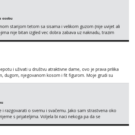
u osobu
m starijom tetom sa sisama i velikom guzom (nije uvijet ali
ojima nije bitan izgled vec dobra zabava uz naknadu, trazim
eksat negdje u mrak, prije seksa dobijes odmah na ruke,
je se pale na seks po mracnim parkinzima, sumarcima itd be...
jepotu i uživati u društvu atraktivne dame, ovo je prava prilika
em, dugom, njegovanom kosom i fit figurom. Moje grudi su
va top forma. Diskretno i opušteno druženje je moj stil, bez
javljivanja. Što nudim: - atraktivno i ugo...
bu
se i razgovarati o svemu i svačemu. Jako sam strastvena oko
vrijeme s prijateljima. Voljela bi naci nekoga pa da se
kni na link ispod i nadji me tamo, cekam te!