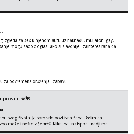
bu
og izgleda za sex u njenom autu uz naknadu, muljatori, gay,
pisanje mogu zaobic oglas, ako si slavonije i zainteresirana da
i se na whatsapp porukom 098 199 1895.
icu za povremena druženja i zabavu
r provod 💋🌺
bu
nu svog života. Ja sam vrlo pozitivna žena i želim da
 može i nešto više.💋🌺 Klikni na link ispod i nadji me