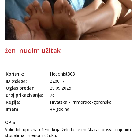
ženi nudim užitak
Korisnik:
Hedonist303
ID oglasa:
226017
Oglas predan:
29.09.2025
Broj prikazivanja:
761
Regija:
Hrvatska - Primorsko-goranska
Imam:
44 godina
OPIS
Volio bih upoznati ženu koja želi da se muškarac posveti njenim
stopalima i njenom užitku.