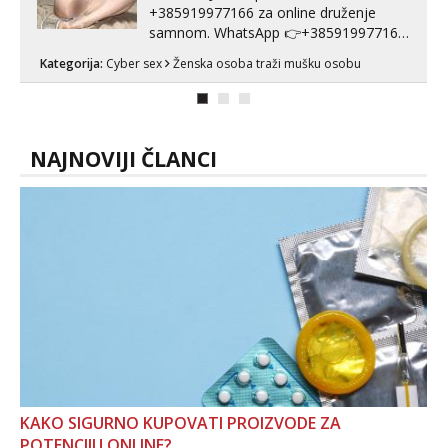
+385919977166 za online druženje
samnom. WhatsApp 👉+385919977166
Telegram 👉@enafriedrichkis Radim
Kategorija:
Cyber sex
Ženska osoba traži mušku osobu
videopozive s licem, solo i s partnerom,
kolegicama (Tina&Natali), razne
kombinacije halteri, haljine, štikle,
samostojeće itd. Nudim svakakva videa
seksa, puš...
NAJNOVIJI ČLANCI
KAKO SIGURNO KUPOVATI PROIZVODE ZA
POTENCIJU ONLINE?