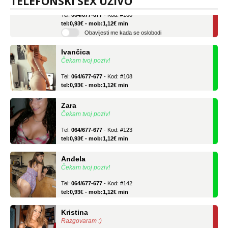
TELEFONSKI SEX UŽIVO
Tel:
064/677-677
- Kod: #160
tel:0,93€ - mob:1,12€ min
Obavijesti me kada se oslobodi
Ivančica
Čekam tvoj poziv!
Tel:
064/677-677
- Kod: #108
tel:0,93€ - mob:1,12€ min
Zara
Čekam tvoj poziv!
Tel:
064/677-677
- Kod: #123
tel:0,93€ - mob:1,12€ min
Anđela
Čekam tvoj poziv!
Tel:
064/677-677
- Kod: #142
tel:0,93€ - mob:1,12€ min
Kristina
Razgovaram :)