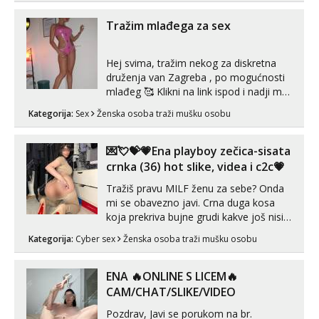
Tražim mlađega za sex
Hej svima, tražim nekog za diskretna
druženja van Zagreba , po mogućnosti
mlađeg 🥰 Klikni na link ispod i nadji me
tamo, cekam te!
Kategorija:
Sex
Ženska osoba traži mušku osobu
💌💘💝💗Ena playboy zečica-sisata
crnka (36) hot slike, videa i c2c💗
Tražiš pravu MILF ženu za sebe? Onda
mi se obavezno javi. Crna duga kosa
koja prekriva bujne grudi kakve još nisi
vidio, čista ŠESTICA! A usne? O usnama
Kategorija:
Cyber sex
Ženska osoba traži mušku osobu
bolje da ni ne pričam. Prave pune usne
koje će ti se urezati u pamćenje, jer
vjeruj mi, takve još nisi vidio. Uvijek sam
ENA 🔥ONLINE S LICEM🔥
spremna za ONLOINE zabavu...
CAM/CHAT/SLIKE/VIDEO
Pozdrav, Javi se porukom na br.