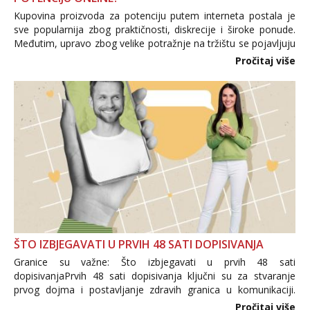
Kupovina proizvoda za potenciju putem interneta postala je
sve popularnija zbog praktičnosti, diskrecije i široke ponude.
Međutim, upravo zbog velike potražnje na tržištu se pojavljuju
i brojni krivotvoreni proizvodi, nepouzdane internetske
Pročitaj više
trgovine te proizvodi nepoznatog podrijetla. ...
ŠTO IZBJEGAVATI U PRVIH 48 SATI DOPISIVANJA
Granice su važne: Što izbjegavati u prvih 48 sati
dopisivanjaPrvih 48 sati dopisivanja ključni su za stvaranje
prvog dojma i postavljanje zdravih granica u komunikaciji.
Važno je izbjeći prebrzo otkrivanje osobnih ili intimnih
Pročitaj više