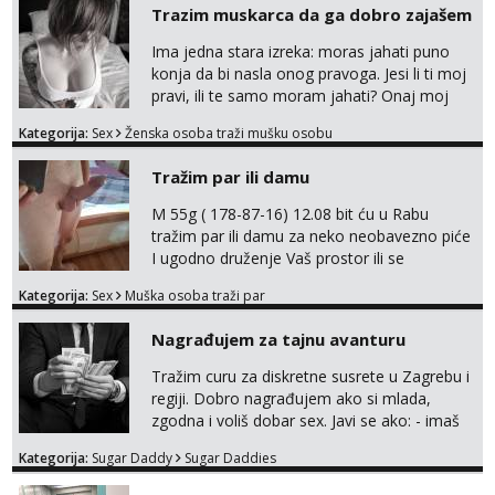
Trazim muskarca da ga dobro zajašem
Ima jedna stara izreka: moras jahati puno
konja da bi nasla onog pravoga. Jesi li ti moj
pravi, ili te samo moram jahati? Onaj moj
bivsi je bio samo konj hahahahah Klikni niže
Kategorija:
Sex
Ženska osoba traži mušku osobu
na sexdater link i javi mi se tamo....
Tražim par ili damu
M 55g ( 178-87-16) 12.08 bit ću u Rabu
tražim par ili damu za neko neobavezno piće
I ugodno druženje Vaš prostor ili se
odvezemo gumenjakom na nekoj osamoj
Kategorija:
Sex
Muška osoba traži par
plaži na noćno kupanje Kontakt
trata.vrh@gmail.com
Nagrađujem za tajnu avanturu
Tražim curu za diskretne susrete u Zagrebu i
regiji. Dobro nagrađujem ako si mlada,
zgodna i voliš dobar sex. Javi se ako: - imaš
do 25 godina - imaš do 65 kg - imaš dugu
Kategorija:
Sugar Daddy
Sugar Daddies
kosu - se dobro ljubiš - si fleksibilna s
vremenom (jer ga nemam previše) i