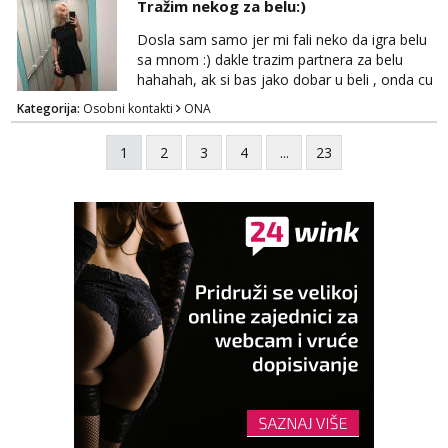
Tražim nekog za belu:)
dostupna radnim danom (vikendi i noći su za
obitelj) - vodiš brigu o zdravlju i koristiš
Dosla sam samo jer mi fali neko da igra belu
zaštitu Ne javljajte se: - debele - frajeri i
sa mnom :) dakle trazim partnera za belu
paro...
hahahah, ak si bas jako dobar u beli , onda cu
razmislit za dalje Klikni na link ispod i nadji me
Kategorija:
Osobni kontakti
ONA
tamo, cekam te!
1
2
3
4
...
23