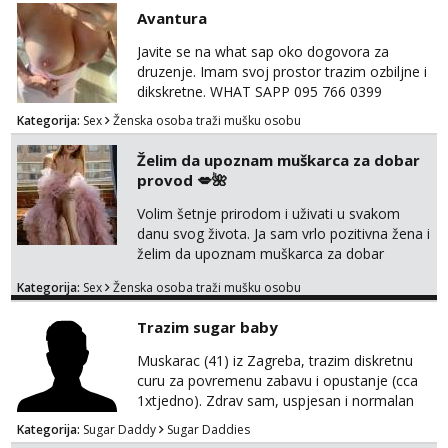
Avantura
Javite se na what sap oko dogovora za
druzenje. Imam svoj prostor trazim ozbiljne i
dikskretne. WHAT SAPP 095 766 0399
Kategorija:
Sex
Ženska osoba traži mušku osobu
Želim da upoznam muškarca za dobar
provod 💋🌺
Volim šetnje prirodom i uživati u svakom
danu svog života. Ja sam vrlo pozitivna žena i
želim da upoznam muškarca za dobar
provod, naravno može i nešto više.💋🌺 Klikni
Kategorija:
Sex
Ženska osoba traži mušku osobu
na link ispod i nadji me tamo, cekam te!
Trazim sugar baby
Muskarac (41) iz Zagreba, trazim diskretnu
curu za povremenu zabavu i opustanje (cca
1xtjedno). Zdrav sam, uspjesan i normalan
muskarca koji je spreman financijski cijeniti
Kategorija:
Sugar Daddy
Sugar Daddies
tvoje vrijeme i trud. Ako smatras da imas sto