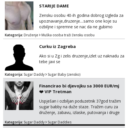
STARIJE DAME
Zensku osobu 40-ih godina dobrog izgleda za
upoznavanje,druzenje....samo one koje su
ozbiljne i spremne se nac da ne gubimo
vrijeme!
Kategorija:
Druženje
Muška osoba traži žensku osobu
Curku iz Zagreba
Ako si u Zg i zelis druzenje,izlet uz naknadu za
tebe javi se
Kategorija:
Sugar Daddy
Sugar Baby (zensko)
Financirao bi djevojku sa 3000 EUR/mj
❤️ VIP Tretman
Uspješan i ozbiljan poduzetnik 37god tražim
sugar babby na duže staze. Tražim curu za
druženje, zabavu, izlaske, putovanja i druge
lijepe stvari na obostranu korist. Ako si
Kategorija:
Sugar Daddy
Sugar Daddies
otvorena, komunikativna, zgodna i atraktivna