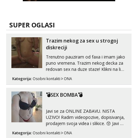
SUPER OGLASI
Trazim nekog za sex u strogoj
diskreciji
Trenutno pauziram od faxa i imam jako
puno vremena. Trazim nekog decka za
redovan sex na duze staze! Klikni na link
ispod i nadji me tamo, cekam te!
Kategorija:
Osobni kontakti
ONA
💣SEX BOMBA💣
Javi se za ONLINE ZABAVU. NISTA
UZIVO! Radim videopozive, dopisivanja,
prodajem svoja videa i slikice. 😚 Javi mi
se porukom na Whatsupp, Viber ili
Kategorija:
Osobni kontakti
ONA
Telegram. +385 91 723 0045