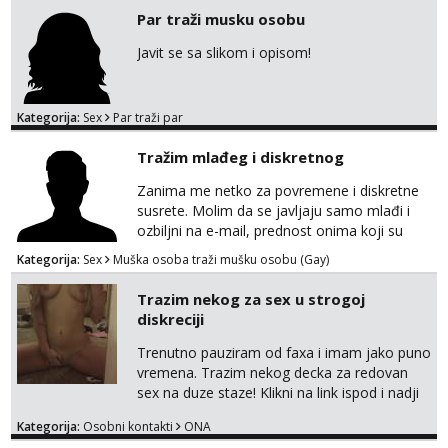
javi se na moj email:
Par traži musku osobu
markodalic37@gmail.com
Javit se sa slikom i opisom!
Kategorija:
Sex
Par traži par
Tražim mlađeg i diskretnog
Zanima me netko za povremene i diskretne
susrete. Molim da se javljaju samo mlađi i
ozbiljni na e-mail, prednost onima koji su
vitke građe, iskustvo mi je nebitno. Higijena i
Kategorija:
Sex
Muška osoba traži mušku osobu (Gay)
diskrecija su mi na prvom mjestu,
maksimalno držim do izgleda, sportski sam
Trazim nekog za sex u strogoj
tip.
diskreciji
Trenutno pauziram od faxa i imam jako puno
vremena. Trazim nekog decka za redovan
sex na duze staze! Klikni na link ispod i nadji
me tamo, cekam te!
Kategorija:
Osobni kontakti
ONA