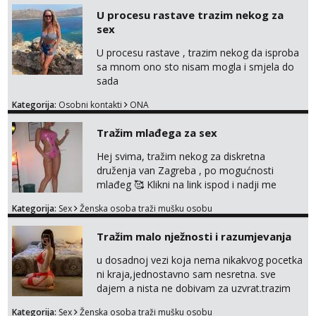
ponuditi, javi se s par rijeci o sebi, tome sto
U procesu rastave trazim nekog za
trazis/ocekujes i fotkama na; Telegram
sex
@GentAnte WA 0955812207
U procesu rastave , trazim nekog da isproba
sa mnom ono sto nisam mogla i smjela do
sada
Kategorija:
Osobni kontakti
ONA
Tražim mlađega za sex
Hej svima, tražim nekog za diskretna
druženja van Zagreba , po mogućnosti
mlađeg 🥰 Klikni na link ispod i nadji me
tamo, cekam te!
Kategorija:
Sex
Ženska osoba traži mušku osobu
Tražim malo nježnosti i razumjevanja
u dosadnoj vezi koja nema nikakvog pocetka
ni kraja,jednostavno sam nesretna. sve
dajem a nista ne dobivam za uzvrat.trazim
muskarca koji ce zadovoljiti moje potrebe,ne
Kategorija:
Sex
Ženska osoba traži mušku osobu