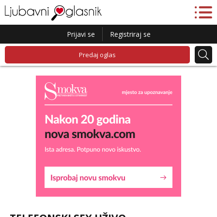
Prijavi se
Registriraj se
Predaj oglas
Kristina
Razgovaram :)
Učiteljica iz predgrađa traži...