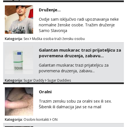
trazim puno samo malo njeznosti i
razumjevanja. volim njezan seks i njezne
Druženje...
poljupce po tijelu koji me jako
pale,obozavam kad muskarac preuzme
Ovdje sam isključivo radi upoznavanja neke
kontrolu . javi se :) Klikni na link ispod i nadji
normalne ženske osobe. Tražim druženje
me tamo, cekam te!
Samo Slavonija
Kategorija:
Sex
Muška osoba traži žensku osobu
Galantan muskarac trazi prijateljicu za
povremena druzenja, zabavu...
Galantan muskarac trazi prijateljicu za
povremena druzenja, zabavu...
Kategorija:
Sugar Daddy
Sugar Daddies
Oralni
Trazim zensku sobu za oralni sex ili sex.
Šibenik ili dalmacija Javi se na mail
Kategorija:
Osobni kontakti
ON