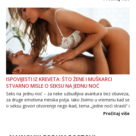
informacija, jer nepoznata osoba još nije zaslužila to
povjerenje. Takođe...
ISPOVIJESTI IZ KREVETA: ŠTO ŽENE I MUŠKARCI
STVARNO MISLE O SEKSU NA JEDNU NOĆ
Seks na jednu noć – za neke uzbudljiva avantura bez obaveza,
za druge emotivna minska polja. Iako živimo u vremenu kad se
o seksu govori otvorenije nego ikad, tema „jedne noći strasti“ i
dalje izaziva burne rasprave. Što zapravo misle žene, a što
Pročitaj više
muškarci? Jesu...