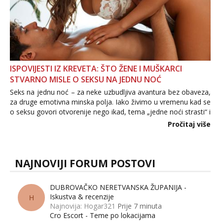
ISPOVIJESTI IZ KREVETA: ŠTO ŽENE I MUŠKARCI
STVARNO MISLE O SEKSU NA JEDNU NOĆ
Seks na jednu noć – za neke uzbudljiva avantura bez obaveza,
za druge emotivna minska polja. Iako živimo u vremenu kad se
o seksu govori otvorenije nego ikad, tema „jedne noći strasti“ i
dalje izaziva burne rasprave. Što zapravo misle žene, a što
Pročitaj više
muškarci? Jesu...
NAJNOVIJI FORUM POSTOVI
DUBROVAČKO NERETVANSKA ŽUPANIJA -
Iskustva & recenzije
H
Najnovija: Hogar321
Prije 7 minuta
Cro Escort - Teme po lokacijama