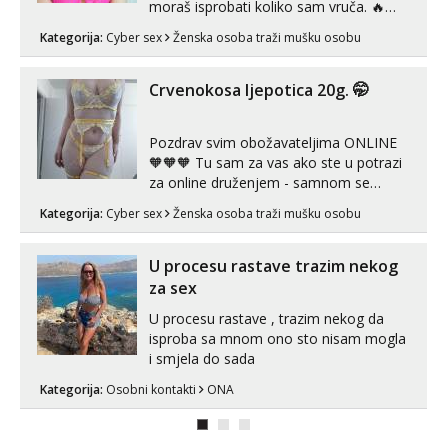
moraš isprobati koliko sam vruča.‎ ️‍🔥
MLADA vražica koja ima 100%
Kategorija:
Cyber sex
Ženska osoba traži mušku osobu
prorodne grudi, 💦 Misli su mi uvijek
prljave i u svemu vidim samo užitak. 💦
U mojoj raznolikoj ponudi možeš
Crvenokosa ljepotica 20g. 🤭
pranaći nešto po svojoj mjeri. Sexi videa
s kolegica...
Pozdrav svim obožavateljima ONLINE
🧡🧡🧡 Tu sam za vas ako ste u potrazi
za online druženjem - samnom se
možete zabaviti preko videopoziva, ili
Kategorija:
Cyber sex
Ženska osoba traži mušku osobu
ako vam nisam dovoljna radim i u paru i
trojci s kolegicama, svaka je drugačija
😉 Radim i vruća tipkanja uz slike i hot
U procesu rastave trazim nekog
line pozive. Za vas sam pripremila ...
za sex
U procesu rastave , trazim nekog da
isproba sa mnom ono sto nisam mogla
i smjela do sada
Kategorija:
Osobni kontakti
ONA