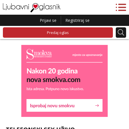
Prijavi se
Registriraj se
Predaj oglas
Maja
Razgovaram :)
Tel:
064/677-677
- Kod: #04