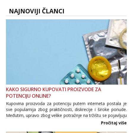
NAJNOVIJI ČLANCI
KAKO SIGURNO KUPOVATI PROIZVODE ZA
POTENCIJU ONLINE?
Kupovina proizvoda za potenciju putem interneta postala je
sve popularnija zbog praktičnosti, diskrecije i široke ponude.
Međutim, upravo zbog velike potražnje na tržištu se pojavljuju
i brojni krivotvoreni proizvodi, nepouzdane internetske
Pročitaj više
trgovine te proizvodi nepoznatog podrijetla. ...