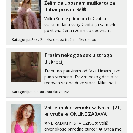
Želim da upoznam muškarca za
dobar provod 💋🌺
Volim šetnje prirodom i uživati u
svakom danu svog života. Ja sam vrlo
pozitivna žena i želim da upoznam
muškarca za dobar provod, naravno
Kategorija:
Sex
Ženska osoba traži mušku osobu
može i nešto više.💋🌺 Klikni na link
ispod i nadji me tamo, cekam te!
Trazim nekog za sex u strogoj
diskreciji
Trenutno pauziram od faxa i imam jako
puno vremena. Trazim nekog decka za
redovan sex na duze staze! Klikni na link
ispod i nadji me tamo, cekam te!
Kategorija:
Osobni kontakti
ONA
Vatrena ‎️‍🔥 crvenokosa Natali (21)
‎️‍🔥 vruča‎ ️‍🔥 ONLINE ZABAVA
❌NE RADIM NIŠTA UŽIVO❌ Voliš
crvenokose prirodne curke? ❤️ Onda me