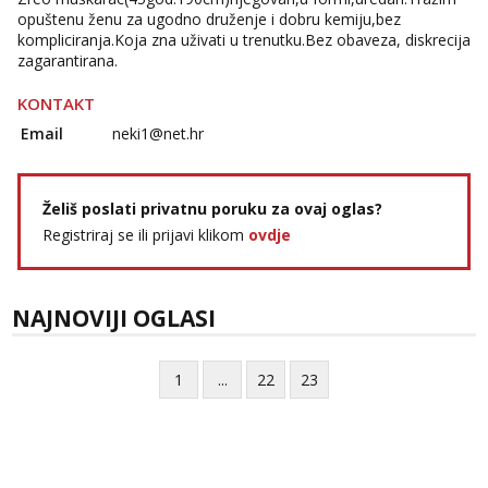
opuštenu ženu za ugodno druženje i dobru kemiju,bez
tel:0,93€ - mob:1,12€ min
kompliciranja.Koja zna uživati u trenutku.Bez obaveza, diskrecija
zagarantirana.
KONTAKT
Email
neki1@net.hr
Želiš poslati privatnu poruku za ovaj oglas?
Registriraj se ili prijavi klikom
ovdje
NAJNOVIJI OGLASI
1
...
22
23