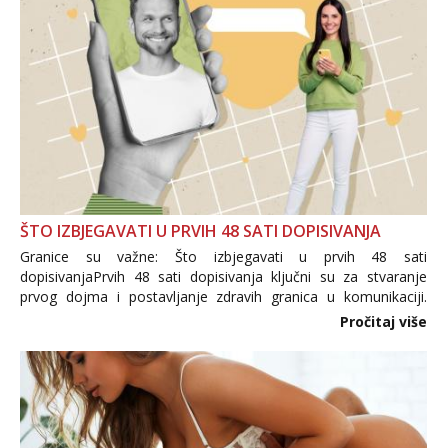
ŠTO IZBJEGAVATI U PRVIH 48 SATI DOPISIVANJA
Granice su važne: Što izbjegavati u prvih 48 sati
dopisivanjaPrvih 48 sati dopisivanja ključni su za stvaranje
prvog dojma i postavljanje zdravih granica u komunikaciji.
Važno je izbjeći prebrzo otkrivanje osobnih ili intimnih
Pročitaj više
informacija, jer nepoznata osoba još nije zaslužila to
povjerenje. Takođe...