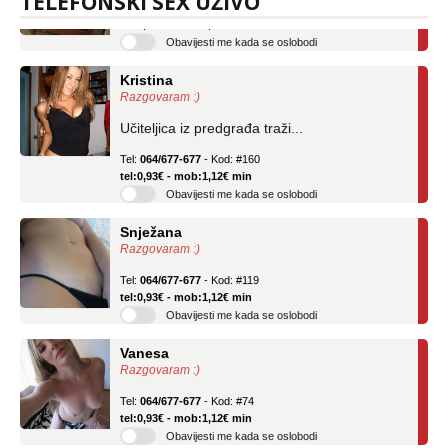
TELEFONSKI SEX UŽIVO
tel:0,93€ - mob:1,12€ min
Obavijesti me kada se oslobodi
Kristina
Razgovaram :)
Učiteljica iz predgrađa traži...
Tel:
064/677-677
- Kod: #160
tel:0,93€ - mob:1,12€ min
Obavijesti me kada se oslobodi
Snježana
Razgovaram :)
Tel:
064/677-677
- Kod: #119
tel:0,93€ - mob:1,12€ min
Obavijesti me kada se oslobodi
Vanesa
Razgovaram :)
Tel:
064/677-677
- Kod: #74
tel:0,93€ - mob:1,12€ min
Obavijesti me kada se oslobodi