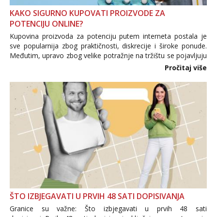
KAKO SIGURNO KUPOVATI PROIZVODE ZA
POTENCIJU ONLINE?
Kupovina proizvoda za potenciju putem interneta postala je
sve popularnija zbog praktičnosti, diskrecije i široke ponude.
Međutim, upravo zbog velike potražnje na tržištu se pojavljuju
i brojni krivotvoreni proizvodi, nepouzdane internetske
Pročitaj više
trgovine te proizvodi nepoznatog podrijetla. ...
ŠTO IZBJEGAVATI U PRVIH 48 SATI DOPISIVANJA
Granice su važne: Što izbjegavati u prvih 48 sati