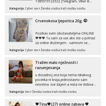
+385919123322 (Telegram, Viber ili
Whatsapp). 🤙 NE javljaj se na uzivo.
Kategorija:
Cyber sex
Ženska osoba traži mušku osobu
Hvala.
Crvenokosa ljepotica 20g. 🤭
Pozdrav svim obožavateljima ONLINE
🧡🧡🧡 Tu sam za vas ako ste u potrazi
za online druženjem - samnom se
možete zabaviti preko videopoziva, ili
Kategorija:
Cyber sex
Ženska osoba traži mušku osobu
ako vam nisam dovoljna radim i u paru i
trojci s kolegicama, svaka je drugačija
😉 Radim i vruća tipkanja uz slike i hot
Tražim malo nježnosti i
line pozive. Za vas sam pripremila ...
razumjevanja
u dosadnoj vezi koja nema nikakvog
pocetka ni kraja,jednostavno sam
nesretna. sve dajem a nista ne dobivam
za uzvrat.trazim muskarca koji ce
Kategorija:
Sex
Ženska osoba traži mušku osobu
zadovoljiti moje potrebe,ne trazim puno
samo malo njeznosti i razumjevanja.
volim njezan seks i njezne poljupce po
💗Tina💗(27) online zabava 💗