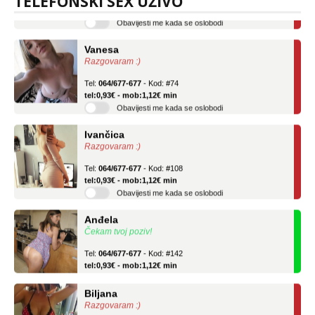
TELEFONSKI SEX UŽIVO
Obavijesti me kada se oslobodi
Vanesa
Razgovaram :)
Tel:
064/677-677
- Kod: #74
tel:0,93€ - mob:1,12€ min
Obavijesti me kada se oslobodi
Ivančica
Razgovaram :)
Tel:
064/677-677
- Kod: #108
tel:0,93€ - mob:1,12€ min
Obavijesti me kada se oslobodi
Anđela
Čekam tvoj poziv!
Tel:
064/677-677
- Kod: #142
tel:0,93€ - mob:1,12€ min
Biljana
Razgovaram :)