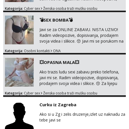
dopisivanja, prodajem svoja videa i slikice. 😚
Kategorija:
Cyber sex
Ženska osoba traži mušku osobu
Za lijepu suradnju javi mi se porukom na
Whatsupp, Viber ili Telegram. +385 91 723
💣SEX BOMBA💣
0045
Javi se za ONLINE ZABAVU. NISTA UZIVO!
Radim videopozive, dopisivanja, prodajem
svoja videa i slikice. 😚 Javi mi se porukom na
Whatsupp, Viber ili Telegram. +385 91 723
Kategorija:
Osobni kontakti
ONA
0045
💥OPASNA MALA💥
Ako trazis ludu sexi zabavu preko telefona,
javi mi se. Radim videopozive, dopisivanja,
prodajem svoja videa i slikice. 😚 Za lijepu
suradnju javi mi se porukom na Whatsupp,
Kategorija:
Cyber sex
Ženska osoba traži mušku osobu
Viber ili Telegram. +385 91 723 0045
Curku iz Zagreba
Ako si u Zg i zelis druzenje,izlet uz naknadu za
tebe javi se