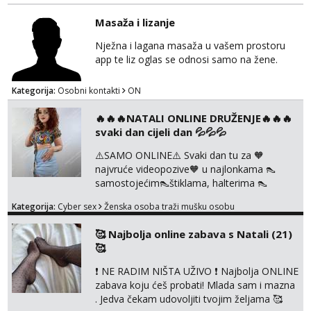
Slavonija. osmarios984@gmail.com
Masaža i lizanje
Nježna i lagana masaža u vašem prostoru
app te liz oglas se odnosi samo na žene.
Kategorija:
Osobni kontakti
ON
🔥🔥🔥NATALI ONLINE DRUŽENJE🔥🔥🔥
svaki dan cijeli dan 💦💦💦
⚠️SAMO ONLINE⚠️ Svaki dan tu za 🧡
najvruće videopozive🧡 u najlonkama 👠
samostojećim👠štiklama, halterima 👠
školarka👠 tajnica ili ostalo po željama i
Kategorija:
Cyber sex
Ženska osoba traži mušku osobu
dogovoru 🧡 Dopisivanja hot chat🧡 o
svakakvim fetišima, ulogama i seksi temama
🥰 Najbolja online zabava s Natali (21)
🧡 Videa🧡 solo squirt, razne anal igračke,
🥰
vibratori, s PARTNEROM, S KOLEGICAMA
lizanje, striptiz, footfetiši itd 🔞 ❣️Radim već
❗ NE RADIM NIŠTA UŽIVO ❗ Najbolja ONLINE
jako dugo, imam iskustva i više načina pla...
zabava koju ćeš probati! Mlada sam i mazna
. Jedva čekam udovoljiti tvojim željama 🥰