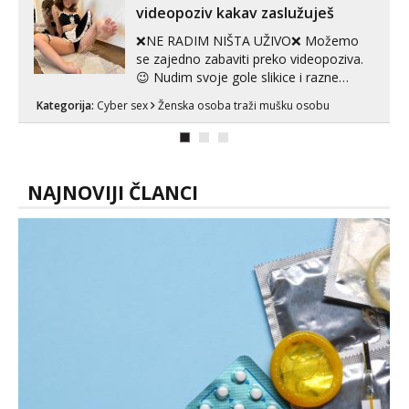
tijelu koji me jako pale,obozavam kad
videopoziv kakav zaslužuješ
muskar...
❌NE RADIM NIŠTA UŽIVO❌ Možemo
se zajedno zabaviti preko videopoziva.
😉 Nudim svoje gole slikice i razne
videouradke. 🤩 Za online zabavu pošalji
Kategorija:
Cyber sex
Ženska osoba traži mušku osobu
poruku na Whatsapp, Telegram ili Viber.
😎 +385 91 912 3322 Za provjeru moje
autentičnosti možeš me vidjeti na
videopozivu. 😉 S vama sam vec 5 ...
NAJNOVIJI ČLANCI