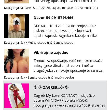
radi veceg opustanja i sa etericnim uljima.
Radi se o kompletnoj masazi cijelog tijela od
Kategorija:
Masaže i striptiz
Opustajuce masaze (pruza muskarac)
glave do pete, ili ako ne odgovara po
dogovoru naravno. Godine nisu bitne, ali
Davor 59 0915798466
higijena i diskrecija su jako bitni. Sve ostale
informacije moze na mail:
Muskarac trazi zenu za druzenje,sex uz
opustajucamasaza@hotmail.com Ili wapp
diskreciju ,moze i veza,bez bonova i
+385 95 5547 045
uplata,zapresic zagreb,ne kupujem slike i
videa
Kategorija:
Sex
Muška osoba traži žensku osobu
Vibrirajmo zajedno
Trenuci za opuštanje, voliš erotske masaže i
seksy igrice.vibratori,strep on ili nešto
drugačije.Izaberi svoje opuštanje tu sam za
tebe.sve info na mob 095/762-8147
Kategorija:
Sex
Ženska osoba traži mušku osobu
💦 💦 ZAGREB...💦 💦
Zagreb My Love KONTAKT - Isključivo
putem WHATSAPP poruka✅️👍OK.
Fotografije na web stranici su 100% stvarne i