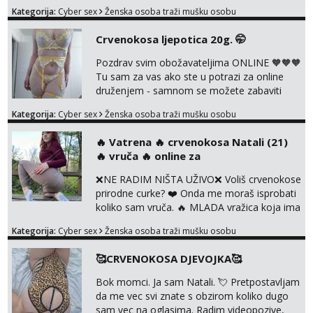
Javi se porukom na Whatsapp ili Telagram da
Kategorija:
Cyber sex
Ženska osoba traži mušku osobu
se dogovorimo kako ćemo se zabaviti.
Radim videopozive solo i s kolegicom, imam
Crvenokosa ljepotica 20g. 🤭
foto i video materijal u kojem se sama
diram, s kolegicama, s dečkom, igračkama
Pozdrav svim obožavateljima ONLINE 🧡🧡🧡
itd. Radim dopisivanje o seksi temama koje
Tu sam za vas ako ste u potrazi za online
nas uzbuđuju 🤭 Čekam...
druženjem - samnom se možete zabaviti
preko videopoziva, ili ako vam nisam
Kategorija:
Cyber sex
Ženska osoba traži mušku osobu
dovoljna radim i u paru i trojci s kolegicama,
svaka je drugačija 😉 Radim i vruća tipkanja
‎️‍🔥 Vatrena ‎️‍🔥 crvenokosa Natali (21)
uz slike i hot line pozive. Za vas sam
‎️‍🔥 vruča‎ ️‍🔥 online za
pripremila i slike s licem u raznim
kombinacijama isto kao i razna videa 😈
❌NE RADIM NIŠTA UŽIVO❌ Voliš crvenokose
Volim kinky stvari i dominaciju 🤫 ...
prirodne curke? ❤️ Onda me moraš isprobati
koliko sam vruča.‎ ️‍🔥 MLADA vražica koja ima
100% prorodne grudi, 💦 Misli su mi uvijek
Kategorija:
Cyber sex
Ženska osoba traži mušku osobu
prljave i u svemu vidim samo užitak. 💦 U
mojoj raznolikoj ponudi možeš pranaći nešto
🥰CRVENOKOSA DJEVOJKA🥰
po svojoj mjeri. Sexi videa s kolegicama,
dečkom ili pak ja sama di se dovodim do
Bok momci. Ja sam Natali. 💘 Pretpostavljam
ludila. 🍑 Naravno ako ti moja ponuda nije
da me vec svi znate s obzirom koliko dugo
dovoljna uvije...
sam vec na oglasima. Radim videopozive,