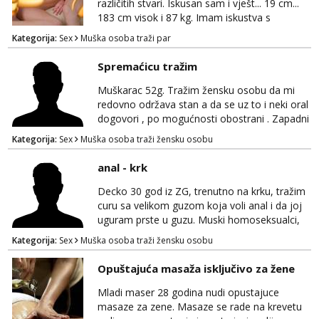
različitih stvari. Iskusan sam i vješt... 19 cm...
183 cm visok i 87 kg. Imam iskustva s
parovima, potpuno sam zdrava i njegovana, a
Kategorija:
Sex
Muška osoba traži par
privatnost je apsolutno najvažnija. Ozbiljni
parovi mogu me kontaktirati putem
Spremaćicu tražim
WhatsAppa ili Vibera. Samo ozbiljni parovi
trebaju slati poruke ili zvati. Blokiram one koji
Muškarac 52g. Tražim žensku osobu da mi
nisu ozbiljni.
redovno održava stan a da se uz to i neki oral
dogovori , po mogućnosti obostrani . Zapadni
dio Zagreba .Javiti se prvo porukom na
Kategorija:
Sex
Muška osoba traži žensku osobu
WhatsApp 0958634499
anal - krk
Decko 30 god iz ZG, trenutno na krku, tražim
curu sa velikom guzom koja voli anal i da joj
uguram prste u guzu. Muski homoseksualci,
parovi i transiči odjebite, ne zanimate me. Bilo
Kategorija:
Sex
Muška osoba traži žensku osobu
kakva placanja opcenito (gotovina) ili
unaprijed (aircash, paysafecard, bonovi) ne
Opuštajuća masaža isključivo za žene
dolaze u obzir. Javit se prvo porukom na
whatsapp 0958048882.
Mladi maser 28 godina nudi opustajuce
masaze za zene. Masaze se rade na krevetu