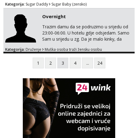
Kategorija:
Sugar Daddy
Sugar Baby (zensko)
Overnight
Trazim damu da se podruzimo u srijedu od
23:00-06:00. U hotelu gdje odsjedam. Samo
Sam u srijedu u zg. Da je malo kinky, da
izadje u susret sa nekim željicama . Da je
Kategorija:
Druženje
Muška osoba traži žensku osobu
party friendly, naravno ako nema kemije ,
nema potrebe da se gubi vrijeme . Samo ako
1
2
3
4
...
24
si ozbiljna. Javi se na email.