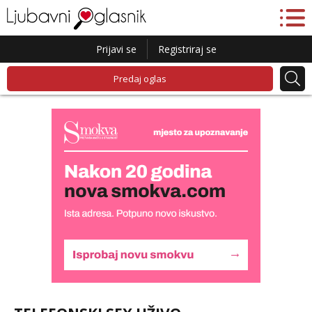
Prijavi se
Registriraj se
Predaj oglas
Biljana
Razgovaram :)
Tel:
064/677-677
- Kod: #132
tel:0,93€ - mob:1,12€ min