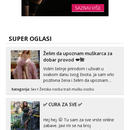
SUPER OGLASI
Želim da upoznam muškarca za
dobar provod 💋🌺
Volim šetnje prirodom i uživati u
svakom danu svog života. Ja sam vrlo
pozitivna žena i želim da upoznam
muškarca za dobar provod, naravno
Kategorija:
Sex
Ženska osoba traži mušku osobu
može i nešto više.💋🌺 Klikni na link
ispod i nadji me tamo, cekam te!
✅ CURA ZA SVE ✅
Hej hej. 🤭 Tu sam za sve vrste online
zabave. Javi mi se na broj