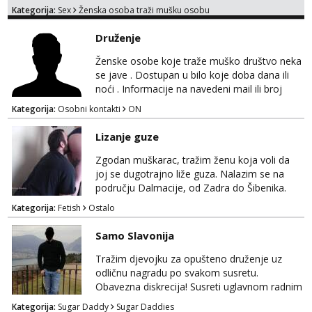
moje. ❤️ 🥰 stariji gospoda su također
Kategorija:
Sex
Ženska osoba traži mušku osobu
dobrodošli! Ali informacije ću vam poslati
samo putem WhatsAppa. ❗️❗️❗️ Samo u mom
Druženje
stanu; čista kupaonica i ručnici za vas prije ili
poslije masaže, nalazim se u centru grada. 🚫
Ženske osobe koje traže muško društvo neka
NE POZIVI ,❌️ NE SEXCAM, ❌️NE
se jave . Dostupan u bilo koje doba dana ili
SEXCHATTING🚫...
noći . Informacije na navedeni mail ili broj
mobitela.
Kategorija:
Osobni kontakti
ON
Lizanje guze
Zgodan muškarac, tražim ženu koja voli da
joj se dugotrajno liže guza. Nalazim se na
području Dalmacije, od Zadra do Šibenika.
Kategorija:
Fetish
Ostalo
Samo Slavonija
Tražim djevojku za opušteno druženje uz
odličnu nagradu po svakom susretu.
Obavezna diskrecija! Susreti uglavnom radnim
danima tijekom dana ali nije uvjet. Samo
Kategorija:
Sugar Daddy
Sugar Daddies