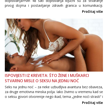
dopisivanjaPrvih 48 sati dopisivanja ključni su za stvaranje
prvog dojma i postavljanje zdravih granica u komunikaciji.
Važno je izbjeći prebrzo otkrivanje osobnih ili intimnih
Pročitaj više
informacija, jer nepoznata osoba još nije zaslužila to
povjerenje. Takođe...
ISPOVIJESTI IZ KREVETA: ŠTO ŽENE I MUŠKARCI
STVARNO MISLE O SEKSU NA JEDNU NOĆ
Seks na jednu noć – za neke uzbudljiva avantura bez obaveza,
za druge emotivna minska polja. Iako živimo u vremenu kad se
o seksu govori otvorenije nego ikad, tema „jedne noći strasti“ i
dalje izaziva burne rasprave. Što zapravo misle žene, a što
Pročitaj više
muškarci? Jesu...