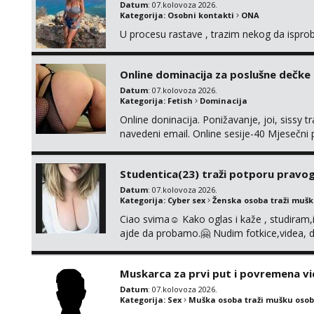
Datum
: 07.kolovoza 2026.
Kategorija:
Osobni kontakti
ONA
U procesu rastave , trazim nekog da ispr
Online dominacija za poslušne dečke
Datum
: 07.kolovoza 2026.
Kategorija:
Fetish
Dominacija
Online doninacija. Ponižavanje, joi, sissy 
navedeni email. Online sesije-40 Mjesečni
Čekam te poslušni psiću. --Pažnja!⁉️ Mnogi k
ima slične oglase s mojim slikama. Moj ogla
Studentica(23) traži potporu pravo
Datum
: 07.kolovoza 2026.
Kategorija:
Cyber sex
Ženska osoba traži muš
Ciao svima☺️ Kako oglas i kaže , studiram
ajde da probamo.🤗 Nudim fotkice,videa, d
tome slično u zamjenu za mjesečni đepara
vrijeme. Malo jesam sramežljiva ali potrud
Muskarca za prvi put i povremena vi
Datum
: 07.kolovoza 2026.
Kategorija:
Sex
Muška osoba traži mušku osob