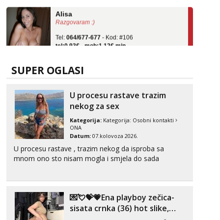
Alisa
Razgovaram :)
Tel:
064/677-677
- Kod: #106
tel:0,93€ - mob:1,12€ min
Obavijesti me kada se oslobodi
Žana
SUPER OGLASI
Čekam tvoj poziv!
Tel:
064/677-677
- Kod: #135
U procesu rastave trazim
tel:0,93€ - mob:1,12€ min
nekog za sex
Ivančica
Kategorija:
Kategorija:
Osobni kontakti
Čekam tvoj poziv!
ONA
Datum:
07.kolovoza 2026.
Tel:
064/677-677
- Kod: #108
tel:0,93€ - mob:1,12€ min
U procesu rastave , trazim nekog da isproba sa
mnom ono sto nisam mogla i smjela do sada
Zara
Čekam tvoj poziv!
Tel:
064/677-677
- Kod: #123
💌💘💝💗Ena playboy zečica-
tel:0,93€ - mob:1,12€ min
sisata crnka (36) hot slike,
videa i c2c💗
Anđela