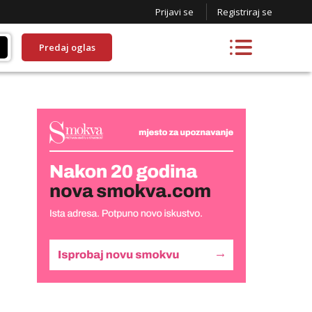
Prijavi se
Registriraj se
Predaj oglas
Liliana
Razgovaram :)