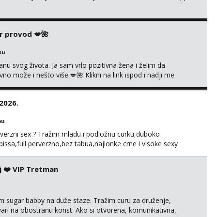
r provod 💋🌺
bu
nu svog života. Ja sam vrlo pozitivna žena i želim da
 može i nešto više.💋🌺 Klikni na link ispod i nadji me
.2026.
bu
perverzni sex ? Tražim mladu i podložnu curku,duboko
i pissa,full perverzno,bez tabua,najlonke crne i visoke sexy
.t.o nudim za druženje večeras,noć kod mene,javljanje
j ❤️ VIP Tretman
im sugar babby na duže staze. Tražim curu za druženje,
tvari na obostranu korist. Ako si otvorena, komunikativna,