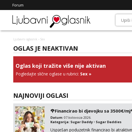
Forum
Ljubavni oglasnik
› Sex
OGLAS JE NEAKTIVAN
Oglas koji tražite više nije aktivan
Pogledajte slične oglase u rubrici:
Sex
»
NAJNOVIJI OGLASI
🌹Financirao bi djevojku sa 3500€/mj
Datum
: 07.kolovoza 2026.
Kategorija:
Sugar Daddy
Sugar Daddies
Uspješan poduzetnik financirao bi atrakt