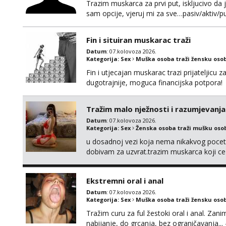
Trazim muskarca za prvi put, iskljucivo da j
sam opcije, vjeruj mi za sve…pasiv/aktiv
povremena vidanja uz maksimalnu diskreci
110kg. Ozenjen, uz dogovor o lokaciji i v
Fin i situiran muskarac traži
kontinentalna...
Datum
: 07.kolovoza 2026.
Kategorija:
Sex
Muška osoba traži žensku oso
Fin i utjecajan muskarac trazi prijateljic
dugotrajnije, moguca financijska potpora!
Tražim malo nježnosti i razumjevanja
Datum
: 07.kolovoza 2026.
Kategorija:
Sex
Ženska osoba traži mušku oso
u dosadnoj vezi koja nema nikakvog pocetk
dobivam za uzvrat.trazim muskarca koji c
njeznosti i razumjevanja. volim njezan sek
muskarac preuzme kontrolu . javi se :) Klik
Ekstremni oral i anal
Datum
: 07.kolovoza 2026.
Kategorija:
Sex
Muška osoba traži žensku oso
Tražim curu za ful žestoki oral i anal. Zani
nabijanje, do grcanja, bez ograničavanja... - 