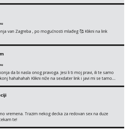
 markodalic37@gmail.com
bu
enja van Zagreba , po mogućnosti mlađeg 🥰 Klikni na link
em
bu
nja da bi nasla onog pravoga. Jesi li ti moj pravi, ili te samo
nj hahahahah Klikni niže na sexdater link i javi mi se tamo....
iji
uno vremena. Trazim nekog decka za redovan sex na duze
 cekam te!