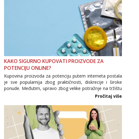
Zara
Čekam tvoj poziv!
Tel:
064/677-677
- Kod: #123
tel:0,93€ - mob:1,12€ min
Anđela
Čekam tvoj poziv!
Tel:
064/677-677
- Kod: #142
KAKO SIGURNO KUPOVATI PROIZVODE ZA
tel:0,93€ - mob:1,12€ min
POTENCIJU ONLINE?
Kupovina proizvoda za potenciju putem interneta postala
je sve popularnija zbog praktičnosti, diskrecije i široke
ponude. Međutim, upravo zbog velike potražnje na tržištu
se pojavljuju i brojni krivotvoreni proizvodi, nepouzdane
Pročitaj više
internetske trgovine te proizvodi nepoznatog podrijetla. ...