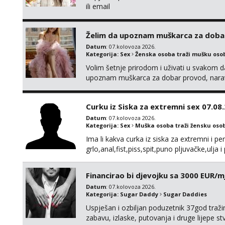
ili email
Želim da upoznam muškarca za doba
Datum
: 07.kolovoza 2026.
Kategorija:
Sex
Ženska osoba traži mušku oso
Volim šetnje prirodom i uživati u svakom da
upoznam muškarca za dobar provod, naravno
tamo, cekam te!
Curku iz Siska za extremni sex 07.08
Datum
: 07.kolovoza 2026.
Kategorija:
Sex
Muška osoba traži žensku oso
Ima li kakva curka iz siska za extremni i 
grlo,anal,fist,piss,spit,puno pljuvačke,ulja 
štikle obavezno imati na sebi,za početak s
isključivo pozivom
Financirao bi djevojku sa 3000 EUR/m
Datum
: 07.kolovoza 2026.
Kategorija:
Sugar Daddy
Sugar Daddies
Uspješan i ozbiljan poduzetnik 37god traž
zabavu, izlaske, putovanja i druge lijepe s