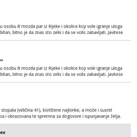
osobu ili mozda par iz Rijeke i okolice koji vole igranje uloga
itan, bitno je da znas sto zelis i da se volis zabavljati. Javitese
i, hvala
bu
osobu ili mozda par iz Rijeke i okolice koji vole igranje uloga
itan, bitno je da znas sto zelis i da se volis zabavljati. Javitese
i, hvala
kih stopala (veličina 41), korištene najlonke, a može i susret
ijepa i obrazovana te spremna za dogovore i ispunjavanje želja.
suradnju i koji mogu adekvatno platiti ono što nudim. :)
svojim željama i ponudama.
sex