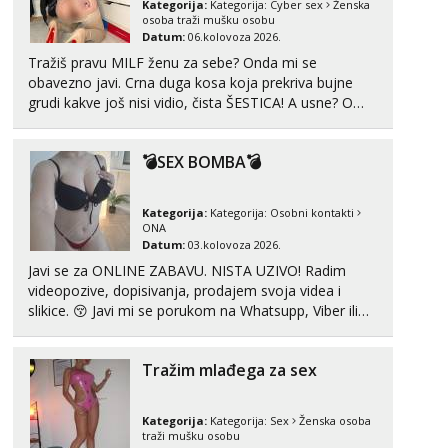
Kategorija:
Kategorija:
Cyber sex
Ženska
Čekam tvoj poziv!
osoba traži mušku osobu
Datum:
06.kolovoza 2026.
Tel:
064/677-677
- Kod: #142
Tražiš pravu MILF ženu za sebe? Onda mi se
tel:0,93€ - mob:1,12€ min
obavezno javi. Crna duga kosa koja prekriva bujne
grudi kakve još nisi vidio, čista ŠESTICA! A usne? O
Liliana
Razgovaram :)
usnama bolje da ni ne pričam. Prave pune usne koje
će ti se urezati u pamćenje, jer vjeruj mi, takve još
Tel:
064/677-677
- Kod: #69
💣SEX BOMBA💣
nisi vidio. Uvijek sam spremna za ONLOINE zabavu...
tel:0,93€ - mob:1,12€ min
Obavijesti me kada se oslobodi
Kategorija:
Kategorija:
Osobni kontakti
Kristina
ONA
Razgovaram :)
Datum:
03.kolovoza 2026.
Javi se za ONLINE ZABAVU. NISTA UZIVO! Radim
Učiteljica iz predgrađa traži...
videopozive, dopisivanja, prodajem svoja videa i
Tel:
064/677-677
- Kod: #160
slikice. 😚 Javi mi se porukom na Whatsupp, Viber ili
tel:0,93€ - mob:1,12€ min
Telegram. +385 91 723 0045
Obavijesti me kada se oslobodi
Tražim mlađega za sex
Snježana
Razgovaram :)
Kategorija:
Kategorija:
Sex
Ženska osoba
Tel:
064/677-677
- Kod: #119
traži mušku osobu
tel:0,93€ - mob:1,12€ min