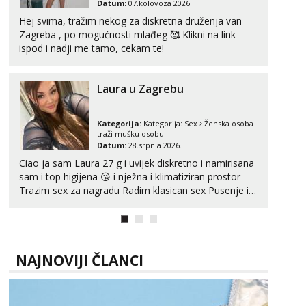
Datum:
07.kolovoza 2026.
Obavijesti me kada se oslobodi
Hej svima, tražim nekog za diskretna druženja van
Monika
Zagreba , po mogućnosti mlađeg 🥰 Klikni na link
Čekam tvoj poziv!
ispod i nadji me tamo, cekam te!
Tel:
064/677-677
- Kod: #133
tel:0,93€ - mob:1,12€ min
Laura u Zagrebu
Alisa
Razgovaram :)
Kategorija:
Kategorija:
Sex
Ženska osoba
traži mušku osobu
Tel:
064/677-677
- Kod: #106
Datum:
28.srpnja 2026.
tel:0,93€ - mob:1,12€ min
Ciao ja sam Laura 27 g i uvijek diskretno i namirisana
Obavijesti me kada se oslobodi
sam i top higijena 😘 i nježna i klimatiziran prostor
Žana
Trazim sex za nagradu Radim klasican sex Pusenje i
Čekam tvoj poziv!
gutanje sperme Erotsko rublje imam uvijek Lizati me
mozes i ljubiti po tijelu Iskljucivo neradim analni !!! I
Tel:
064/677-677
- Kod: #135
neljubim se Wha...
tel:0,93€ - mob:1,12€ min
NAJNOVIJI ČLANCI
Ivančica
Čekam tvoj poziv!
Tel:
064/677-677
- Kod: #108
tel:0,93€ - mob:1,12€ min