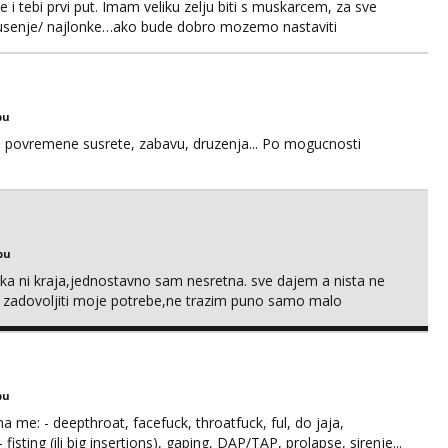
e i tebi prvi put. Imam veliku zelju biti s muskarcem, za sve
/pusenje/ najlonke…ako bude dobro mozemo nastaviti
ju,sto bude u sobi tamo i ostaje. Jace sam grade 180cm
remenu ja rjesavam apartman/hotel. Odgovara mi cijela
bu
u za povremene susrete, zabavu, druzenja... Po mogucnosti
bu
a ni kraja,jednostavno sam nesretna. sve dajem a nista ne
e zadovoljiti moje potrebe,ne trazim puno samo malo
s i njezne poljupce po tijelu koji me jako pale,obozavam kad
ni na link ispod i nadji me tamo, cekam te!
bu
ma me: - deepthroat, facefuck, throatfuck, ful, do jaja,
fisting (ili big insertions), gaping, DAP/TAP, prolapse, sirenje...