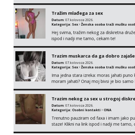
zgodna i atraktivna javi se na moj email:
Tražim mlađega za sex
Datum
: 07.kolovoza 2026.
Kategorija:
Sex
Ženska osoba traži mušku oso
Hej svima, tražim nekog za diskretna druž
ispod i nadji me tamo, cekam te!
Trazim muskarca da ga dobro zajaš
Datum
: 07.kolovoza 2026.
Kategorija:
Sex
Ženska osoba traži mušku oso
Ima jedna stara izreka: moras jahati puno ko
moram jahati? Onaj moj bivsi je bio samo ko
Trazim nekog za sex u strogoj diskrec
Datum
: 07.kolovoza 2026.
Kategorija:
Osobni kontakti
ONA
Trenutno pauziram od faxa i imam jako p
staze! Klikni na link ispod i nadji me tamo,