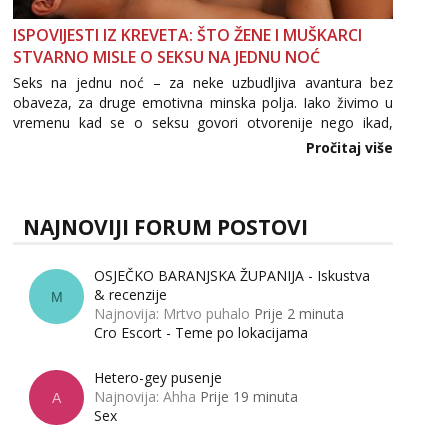
ISPOVIJESTI IZ KREVETA: ŠTO ŽENE I MUŠKARCI
STVARNO MISLE O SEKSU NA JEDNU NOĆ
Seks na jednu noć – za neke uzbudljiva avantura bez
obaveza, za druge emotivna minska polja. Iako živimo u
vremenu kad se o seksu govori otvorenije nego ikad,
tema „jedne noći strasti“ i dalje izaziva burne rasprave. Što
Pročitaj više
zapravo misle žene, a što muškarci? Jesu...
NAJNOVIJI FORUM POSTOVI
OSJEČKO BARANJSKA ŽUPANIJA - Iskustva
& recenzije
M
Najnovija: Mrtvo puhalo
Prije 2 minuta
Cro Escort - Teme po lokacijama
Hetero-gey pusenje
Najnovija: Ahha
Prije 19 minuta
A
Sex