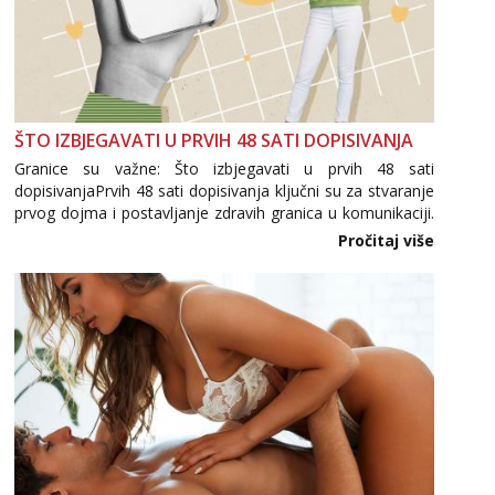
ŠTO IZBJEGAVATI U PRVIH 48 SATI DOPISIVANJA
Granice su važne: Što izbjegavati u prvih 48 sati
dopisivanjaPrvih 48 sati dopisivanja ključni su za stvaranje
prvog dojma i postavljanje zdravih granica u komunikaciji.
Važno je izbjeći prebrzo otkrivanje osobnih ili intimnih
Pročitaj više
informacija, jer nepoznata osoba još nije zaslužila to
povjerenje. Takođe...