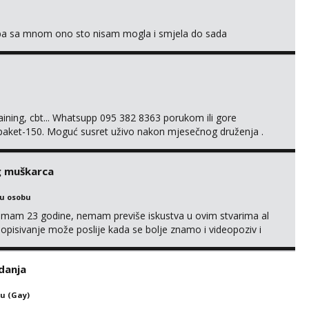
oba sa mnom ono sto nisam mogla i smjela do sada
training, cbt... Whatsupp 095 382 8363 porukom ili gore
 paket-150. Moguć susret uživo nakon mjesečnog druženja .
lijenti su mi znali reći da im netko šalje moje fotke/videa ili
s za dominaciju je isključvo ov...
g muškarca
ku osobu
,imam 23 godine, nemam previše iskustva u ovim stvarima al
opisivanje može poslije kada se bolje znamo i videopoziv i
c. Idealno ne nešto jednokratno već dogovoreno i na dulje
it ću se da budeš zadovoljan i da imaš nekog za svakodn...
danja
u (Gay)