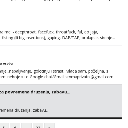
 se.
ma me: - deepthroat, facefuck, throatfuck, ful, do jaja,
fisting (ili big insertions), gaping, DAP/TAP, prolapse, sirenje...
 se. Nagrada po želji (od 500€ naviše, ovisi o tome sto
ku osobu
nje...napaljivanje, golotinju i strast. Mlada sam, poželjna, s
egram: nebojezuto Google chat/Gmail smmaprivatni@gmail.com
 za povremena druzenja, zabavu...
vremena druzenja, zabavu...
5
6
...
23
»