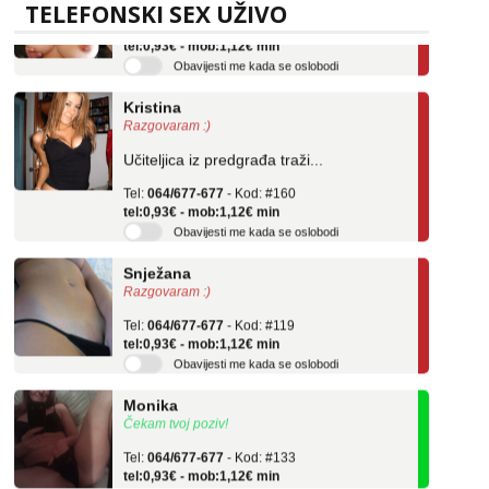
Tel:
064/677-677
- Kod: #69
TELEFONSKI SEX UŽIVO
tel:0,93€ - mob:1,12€ min
Obavijesti me kada se oslobodi
Kristina
Razgovaram :)
Učiteljica iz predgrađa traži...
Tel:
064/677-677
- Kod: #160
tel:0,93€ - mob:1,12€ min
Obavijesti me kada se oslobodi
Snježana
Razgovaram :)
Tel:
064/677-677
- Kod: #119
tel:0,93€ - mob:1,12€ min
Obavijesti me kada se oslobodi
Monika
Čekam tvoj poziv!
Tel:
064/677-677
- Kod: #133
tel:0,93€ - mob:1,12€ min