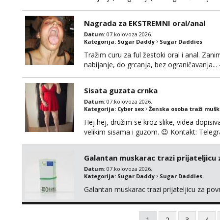
Ako možeš nešto od toga i spremna si, javi
Nagrada za EKSTREMNI oral/anal
Datum
: 07.kolovoza 2026.
Kategorija:
Sugar Daddy
Sugar Daddies
Tražim curu za ful žestoki oral i anal. Zani
nabijanje, do grcanja, bez ograničavanja... - 
Ako možeš nešto od toga i spremna si, javi
možeš)
Sisata guzata crnka
Datum
: 07.kolovoza 2026.
Kategorija:
Cyber sex
Ženska osoba traži muš
Hej hej, družim se kroz slike, videa dopisiva
velikim sisama i guzom. 😉 Kontakt: Tel
Galantan muskarac trazi prijateljicu
Datum
: 07.kolovoza 2026.
Kategorija:
Sugar Daddy
Sugar Daddies
Galantan muskarac trazi prijateljicu za po
1
2
3
4