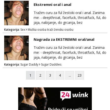
razumjevanja. volim njezan seks i njezne
Ekstremni oral i anal
poljupce po tijelu koji me jako
pale,obozavam kad muskarac preuzme
Tražim curu za ful žestoki oral i anal. Zanima
kontrolu . javi se :) Klikni na link ispod i nadji
me: - deepthroat, facefuck, throatfuck, ful, do
me tamo, cekam te!
jaja, nabijanje, do grcanja, bez
ograničavanja... - fisting (ili big insertions),
Kategorija:
Sex
Muška osoba traži žensku osobu
gaping, DAP/TAP, prolapse, sirenje... Ako
možeš nešto od toga i spremna si, javi se.
Nagrada za EKSTREMNI oral/anal
Tražim curu za ful žestoki oral i anal. Zanima
me: - deepthroat, facefuck, throatfuck, ful, do
jaja, nabijanje, do grcanja, bez
ograničavanja... - fisting (ili big insertions),
Kategorija:
Sugar Daddy
Sugar Daddies
gaping, DAP/TAP, prolapse, sirenje... Ako
možeš nešto od toga i spremna si, javi se.
1
2
3
4
...
23
Nagrada po želji (od 500€ naviše, ovisi o
tome sto možeš)