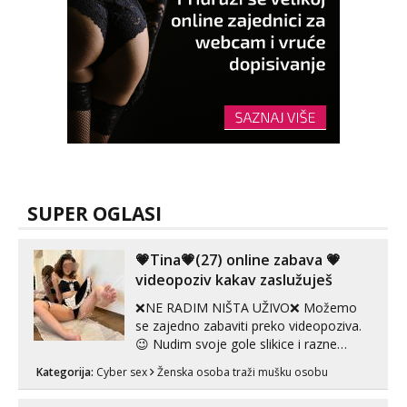
SUPER OGLASI
💗Tina💗(27) online zabava 💗
videopoziv kakav zaslužuješ
❌NE RADIM NIŠTA UŽIVO❌ Možemo
se zajedno zabaviti preko videopoziva.
😉 Nudim svoje gole slikice i razne
videouradke. 🤩 Za online zabavu pošalji
Kategorija:
Cyber sex
Ženska osoba traži mušku osobu
poruku na Whatsapp, Telegram ili Viber.
😎 +385 91 912 3322 Za provjeru moje