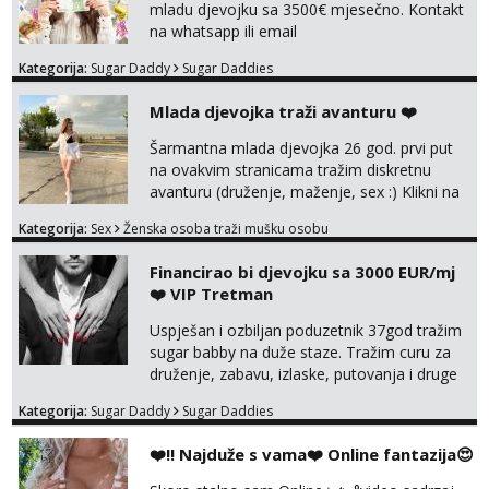
mladu djevojku sa 3500€ mjesečno. Kontakt
na whatsapp ili email
Kategorija:
Sugar Daddy
Sugar Daddies
Mlada djevojka traži avanturu ❤️
Šarmantna mlada djevojka 26 god. prvi put
na ovakvim stranicama tražim diskretnu
avanturu (druženje, maženje, sex :) Klikni na
link ispod i nadji me tamo, cekam te!
Kategorija:
Sex
Ženska osoba traži mušku osobu
Financirao bi djevojku sa 3000 EUR/mj
❤️ VIP Tretman
Uspješan i ozbiljan poduzetnik 37god tražim
sugar babby na duže staze. Tražim curu za
druženje, zabavu, izlaske, putovanja i druge
lijepe stvari na obostranu korist. Ako si
Kategorija:
Sugar Daddy
Sugar Daddies
otvorena, komunikativna, zgodna i atraktivna
javi se na moj email:
❤️‼️ Najduže s vama❤️ Online fantazija😍
markodalic37@gmail.com