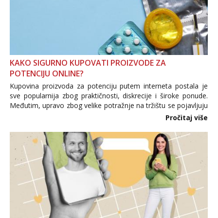
KAKO SIGURNO KUPOVATI PROIZVODE ZA
POTENCIJU ONLINE?
Kupovina proizvoda za potenciju putem interneta postala je
sve popularnija zbog praktičnosti, diskrecije i široke ponude.
Međutim, upravo zbog velike potražnje na tržištu se pojavljuju
i brojni krivotvoreni proizvodi, nepouzdane internetske
Pročitaj više
trgovine te proizvodi nepoznatog podrijetla. ...