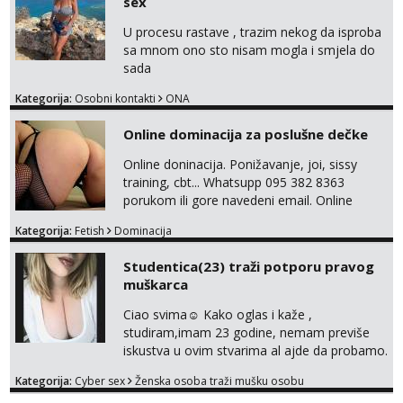
sex
Također me zanima i findom Javite se sa
svojim željama i ponudama.
U procesu rastave , trazim nekog da isproba
sa mnom ono sto nisam mogla i smjela do
sada
Kategorija:
Osobni kontakti
ONA
Online dominacija za poslušne dečke
Online doninacija. Ponižavanje, joi, sissy
training, cbt... Whatsupp 095 382 8363
porukom ili gore navedeni email. Online
sesije-40 Mjesečni paket-150. Moguć susret
Kategorija:
Fetish
Dominacija
uživo nakon mjesečnog druženja . Čekam te
poslušni psiću. --Pažnja!⁉️ Mnogi klijenti su mi
Studentica(23) traži potporu pravog
znali reći da im netko šalje moje fotke/videa
muškarca
ili ima slične oglase s mojim slikama. Moj
oglas za dominaciju je isključvo ov...
Ciao svima☺️ Kako oglas i kaže ,
studiram,imam 23 godine, nemam previše
iskustva u ovim stvarima al ajde da probamo.
🤗 Nudim fotkice,videa, dopisivanje može
Kategorija:
Cyber sex
Ženska osoba traži mušku osobu
poslije kada se bolje znamo i videopoziv i