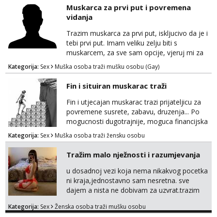
tome slično u zamjenu za mjesečni đeparac.
Muskarca za prvi put i povremena
Idealno ne nešto jednokratno već
vidanja
dogovoreno i na dulje vrijeme. Malo jesam
sramežljiva ali potrudit ću se da budeš
Trazim muskarca za prvi put, iskljucivo da je i
zadovoljan i da imaš nekog za svakodn...
tebi prvi put. Imam veliku zelju biti s
muskarcem, za sve sam opcije, vjeruj mi za
sve…pasiv/aktiv/pusenje/ najlonke…ako bude
Kategorija:
Sex
Muška osoba traži mušku osobu (Gay)
dobro mozemo nastaviti povremena vidanja
uz maksimalnu diskreciju,sto bude u sobi
Fin i situiran muskarac traži
tamo i ostaje. Jace sam grade 180cm 110kg.
Ozenjen, uz dogovor o lokaciji i vremenu ja
Fin i utjecajan muskarac trazi prijateljicu za
rjesavam apartman/hotel. Odgovara mi cijela
povremene susrete, zabavu, druzenja... Po
kontinentalna...
mogucnosti dugotrajnije, moguca financijska
potpora!
Kategorija:
Sex
Muška osoba traži žensku osobu
Tražim malo nježnosti i razumjevanja
u dosadnoj vezi koja nema nikakvog pocetka
ni kraja,jednostavno sam nesretna. sve
dajem a nista ne dobivam za uzvrat.trazim
muskarca koji ce zadovoljiti moje potrebe,ne
Kategorija:
Sex
Ženska osoba traži mušku osobu
trazim puno samo malo njeznosti i