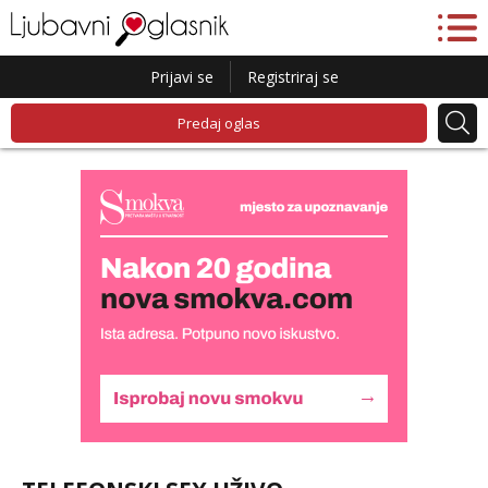
Prijavi se
Registriraj se
Predaj oglas
Liliana
Razgovaram :)
Tel:
064/677-677
- Kod: #69
tel:0,93€ - mob:1,12€ min