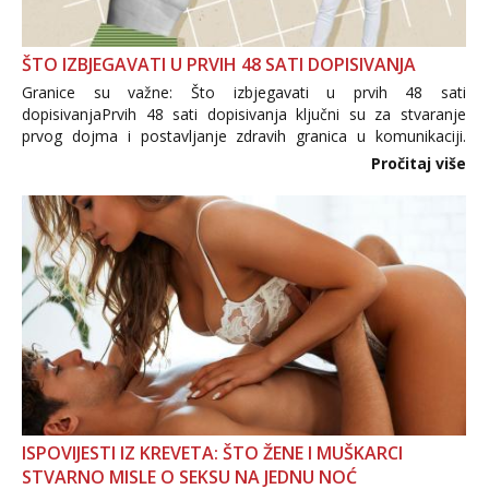
ŠTO IZBJEGAVATI U PRVIH 48 SATI DOPISIVANJA
Granice su važne: Što izbjegavati u prvih 48 sati
dopisivanjaPrvih 48 sati dopisivanja ključni su za stvaranje
prvog dojma i postavljanje zdravih granica u komunikaciji.
Važno je izbjeći prebrzo otkrivanje osobnih ili intimnih
Pročitaj više
informacija, jer nepoznata osoba još nije zaslužila to
povjerenje. Takođe...
ISPOVIJESTI IZ KREVETA: ŠTO ŽENE I MUŠKARCI
STVARNO MISLE O SEKSU NA JEDNU NOĆ