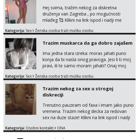
obavezno imati na sebi,za početak s.t.o
nudim za druženje večeras,noć kod
Hej svima, tražim nekog za diskretna
mene,javljanje isključivo pozivom
druženja van Zagreba , po mogućnosti
mlađeg 🥰 Klikni na link ispod i nadji me
tamo, cekam te!
Kategorija:
Sex
Ženska osoba traži mušku osobu
Trazim muskarca da ga dobro zajašem
Ima jedna stara izreka: moras jahati puno
konja da bi nasla onog pravoga. Jesi li ti moj
pravi, ili te samo moram jahati? Onaj moj
bivsi je bio samo konj hahahahah Klikni niže
Kategorija:
Sex
Ženska osoba traži mušku osobu
na sexdater link i javi mi se tamo....
Trazim nekog za sex u strogoj
diskreciji
Trenutno pauziram od faxa i imam jako puno
vremena. Trazim nekog decka za redovan
sex na duze staze! Klikni na link ispod i nadji
me tamo, cekam te!
Kategorija:
Osobni kontakti
ONA