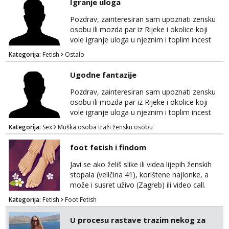
Igranje uloga
Pozdrav, zainteresiran sam upoznati zensku
osobu ili mozda par iz Rijeke i okolice koji
vole igranje uloga u njeznim i toplim incest
pricama, izgled nebitan, bitno je da znas sto
Kategorija:
Fetish
Ostalo
zelis i da se volis zabavljati. Javitese na mail,
viber, wapp ili zovite. Samo ozbiljni, hvala
Ugodne fantazije
Pozdrav, zainteresiran sam upoznati zensku
osobu ili mozda par iz Rijeke i okolice koji
vole igranje uloga u njeznim i toplim incest
pricama, izgled nebitan, bitno je da znas sto
Kategorija:
Sex
Muška osoba traži žensku osobu
zelis i da se volis zabavljati. Javitese na mail,
viber, wapp ili zovite. Samo ozbiljni, hvala
foot fetish i findom
Javi se ako želiš slike ili videa lijepih ženskih
stopala (veličina 41), korištene najlonke, a
može i susret uživo (Zagreb) ili video call.
Mlada sam, lijepa i obrazovana te spremna za
Kategorija:
Fetish
Foot Fetish
dogovore i ispunjavanje želja. Molim samo
ozbiljni, spremni na dugoročnu suradnju i koji
U procesu rastave trazim nekog za
mogu adekvatno platiti ono što nudim. :)