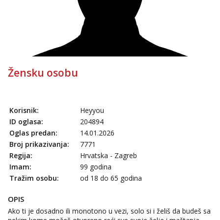
Tel:
064/677-677
- Kod: #69
tel:0,93€ - mob:1,12€ min
Obavijesti me kada se oslobodi
Kristina
Razgovaram :)
Učiteljica iz predgrađa traži...
Žensku osobu
Tel:
064/677-677
- Kod: #160
tel:0,93€ - mob:1,12€ min
Obavijesti me kada se oslobodi
Korisnik:
Heyyou
Biljana
ID oglasa:
204894
Čekam tvoj poziv!
Oglas predan:
14.01.2026
Tel:
064/677-677
- Kod: #132
Broj prikazivanja:
7771
tel:0,93€ - mob:1,12€ min
Regija:
Hrvatska - Zagreb
Alisa
Imam:
99 godina
Čekam tvoj poziv!
Tražim osobu:
od 18 do 65 godina
Tel:
064/677-677
- Kod: #106
tel:0,93€ - mob:1,12€ min
OPIS
Ako ti je dosadno ili monotono u vezi, solo si i želiš da budeš sa
Žana