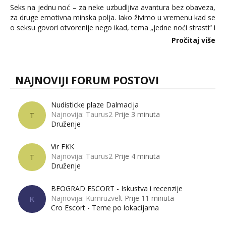
Seks na jednu noć – za neke uzbudljiva avantura bez obaveza,
za druge emotivna minska polja. Iako živimo u vremenu kad se
o seksu govori otvorenije nego ikad, tema „jedne noći strasti“ i
dalje izaziva burne rasprave. Što zapravo misle žene, a što
Pročitaj više
muškarci? Jesu...
NAJNOVIJI FORUM POSTOVI
Nudisticke plaze Dalmacija
Najnovija: Taurus2
Prije 3 minuta
T
Druženje
Vir FKK
Najnovija: Taurus2
Prije 4 minuta
T
Druženje
BEOGRAD ESCORT - Iskustva i recenzije
Najnovija: Kumruzvelt
Prije 11 minuta
K
Cro Escort - Teme po lokacijama