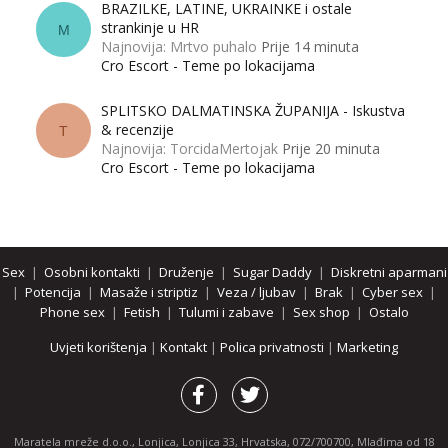
BRAZILKE, LATINE, UKRAINKE i ostale
strankinje u HR
M
Najnovija: Mrtvo puhalo
Prije 14 minuta
Cro Escort - Teme po lokacijama
SPLITSKO DALMATINSKA ŽUPANIJA - Iskustva
& recenzije
T
Najnovija: TorcidaMertojak
Prije 20 minuta
Cro Escort - Teme po lokacijama
Sex
|
Osobni kontakti
|
Druženje
|
Sugar Daddy
|
Diskretni aparmani
|
Potencija
|
Masaže i striptiz
|
Veza / ljubav
|
Brak
|
Cyber sex
|
Phone sex
|
Fetish
|
Tulumi i zabave
|
Sex shop
|
Ostalo
Uvjeti korištenja
|
Kontakt
|
Polica privatnosti
|
Marketing
Maratela mreže d.o.o., Lonjica, Lonjica 33, Hrvatska, 072/700700, Mlađima od 18