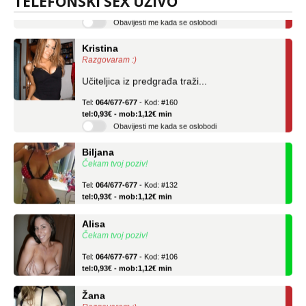
TELEFONSKI SEX UŽIVO
Obavijesti me kada se oslobodi
Kristina
Razgovaram :)
Učiteljica iz predgrađa traži...
Tel:
064/677-677
- Kod: #160
tel:0,93€ - mob:1,12€ min
Obavijesti me kada se oslobodi
Biljana
Čekam tvoj poziv!
Tel:
064/677-677
- Kod: #132
tel:0,93€ - mob:1,12€ min
Alisa
Čekam tvoj poziv!
Tel:
064/677-677
- Kod: #106
tel:0,93€ - mob:1,12€ min
Žana
Razgovaram :)