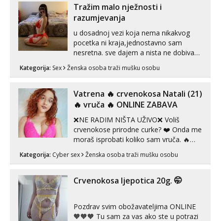
autentičnosti možeš me vidjeti na
Tražim malo nježnosti i
videopozivu. 😉 S vama sam vec 5 ...
razumjevanja
u dosadnoj vezi koja nema nikakvog
pocetka ni kraja,jednostavno sam
nesretna. sve dajem a nista ne dobivam
za uzvrat.trazim muskarca koji ce
Kategorija:
Sex
Ženska osoba traži mušku osobu
zadovoljiti moje potrebe,ne trazim puno
samo malo njeznosti i razumjevanja.
volim njezan seks i njezne poljupce po
Vatrena ‎️‍🔥 crvenokosa Natali (21)
tijelu koji me jako pale,obozavam kad
‎️‍🔥 vruča‎ ️‍🔥 ONLINE ZABAVA
muskar...
❌NE RADIM NIŠTA UŽIVO❌ Voliš
crvenokose prirodne curke? ❤️ Onda me
moraš isprobati koliko sam vruča.‎ ️‍🔥
MLADA vražica koja ima 100%
Kategorija:
Cyber sex
Ženska osoba traži mušku osobu
prorodne grudi, 💦 Misli su mi uvijek
prljave i u svemu vidim samo užitak. 💦
U mojoj raznolikoj ponudi možeš
Crvenokosa ljepotica 20g. 🤭
pranaći nešto po svojoj mjeri. Sexi videa
s kolegica...
Pozdrav svim obožavateljima ONLINE
🧡🧡🧡 Tu sam za vas ako ste u potrazi