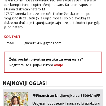
nekim kome možeš otvoreno reći sve svoje želje i maštanja
Razgovaram :)
bez kompliciranja i opterećenja tu sam. Kulturan zaposlen
situiran diskretan hetero M
Tel:
064/677-677
- Kod: #135
175/72 smeđa kosa zelene oći, Tražim žensku osobu po
tel:0,93€ - mob:1,12€ min
mogućnosti zauzetu (nije uvjet, može i solo djevojka) za
Obavijesti me kada se oslobodi
diskretno druženje i ispunjavanje tajnih zelja, također i par gdje
Lili
je on hetero.
Čekam tvoj poziv!
KONTAKT
Tel:
064/677-677
- Kod: #128
tel:0,93€ - mob:1,12€ min
Email
glamur1402@gmail.com
Zara
Čekam tvoj poziv!
Želiš poslati privatnu poruku za ovaj oglas?
Tel:
064/677-677
- Kod: #123
Registriraj se ili prijavi klikom
ovdje
tel:0,93€ - mob:1,12€ min
Anđela
Čekam tvoj poziv!
NAJNOVIJI OGLASI
Tel:
064/677-677
- Kod: #142
tel:0,93€ - mob:1,12€ min
🌹Financirao bi djevojku sa 3500€/mj🌹
Uspješan poduzetnik financirao bi atraktivnu