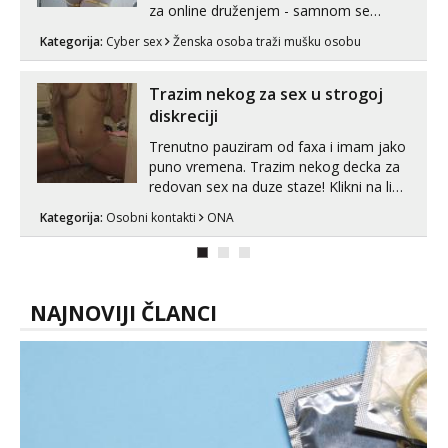
za online druženjem - samnom se
možete zabaviti preko videopoziva, ili
Kategorija:
Cyber sex
Ženska osoba traži mušku osobu
ako vam nisam dovoljna radim i u paru i
trojci s kolegicama, svaka je drugačija
😉 Radim i vruća tipkanja uz slike i hot
Trazim nekog za sex u strogoj
line pozive. Za vas sam pripremila ...
diskreciji
Trenutno pauziram od faxa i imam jako
puno vremena. Trazim nekog decka za
redovan sex na duze staze! Klikni na link
ispod i nadji me tamo, cekam te!
Kategorija:
Osobni kontakti
ONA
NAJNOVIJI ČLANCI