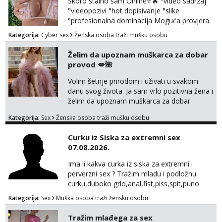
Skoro stalno sam Online⭐🔥 °video sadrzaj
°videopozivi °hot dopisivanje °slike
°profesionalna dominacija Moguća provjera
videopozivom, no ako se nakon toga ne
Kategorija:
Cyber sex
Ženska osoba traži mušku osobu
javite, vise vam ju ne radim 😉 100% prava i
diskretna. Probaj me jednom, nećeš moći bez
Želim da upoznam muškarca za dobar
mene 😜😇 Nemojte me pitati za uzivo, jer to
provod 💋🌺
ne radim. 0998785600 javljanje isključivo
porukom na WhatsApp🩷
Volim šetnje prirodom i uživati u svakom
danu svog života. Ja sam vrlo pozitivna žena i
želim da upoznam muškarca za dobar
provod, naravno može i nešto više.💋🌺 Klikni
Kategorija:
Sex
Ženska osoba traži mušku osobu
na link ispod i nadji me tamo, cekam te!
Curku iz Siska za extremni sex
07.08.2026.
Ima li kakva curka iz siska za extremni i
perverzni sex ? Tražim mladu i podložnu
curku,duboko grlo,anal,fist,piss,spit,puno
pljuvačke,ulja i pissa,volim isto tako masažu
Kategorija:
Sex
Muška osoba traži žensku osobu
prostate,rimyob,extremno full perverzno,bez
tabua,najlonke crne i visoke sexy štikle
Tražim mlađega za sex