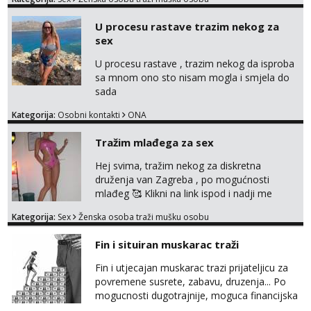
bilo kad i bilo gdje zato se javi što prije da
me isprobaš Klikni na link ispod i nadji me
U procesu rastave trazim nekog za
tamo, cekam te!
sex
U procesu rastave , trazim nekog da isproba
sa mnom ono sto nisam mogla i smjela do
sada
Kategorija:
Osobni kontakti
ONA
Tražim mlađega za sex
Hej svima, tražim nekog za diskretna
druženja van Zagreba , po mogućnosti
mlađeg 🥰 Klikni na link ispod i nadji me
tamo, cekam te!
Kategorija:
Sex
Ženska osoba traži mušku osobu
Fin i situiran muskarac traži
Fin i utjecajan muskarac trazi prijateljicu za
povremene susrete, zabavu, druzenja... Po
mogucnosti dugotrajnije, moguca financijska
potpora!