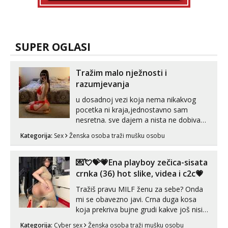
SUPER OGLASI
Tražim malo nježnosti i
razumjevanja
u dosadnoj vezi koja nema nikakvog
pocetka ni kraja,jednostavno sam
nesretna. sve dajem a nista ne dobivam
za uzvrat.trazim muskarca koji ce
Kategorija:
Sex
Ženska osoba traži mušku osobu
zadovoljiti moje potrebe,ne trazim puno
samo malo njeznosti i razumjevanja.
volim njezan seks i njezne poljupce po
💌💘💝💗Ena playboy zečica-sisata
tijelu koji me jako pale,obozavam kad
crnka (36) hot slike, videa i c2c💗
muskar...
Tražiš pravu MILF ženu za sebe? Onda
mi se obavezno javi. Crna duga kosa
koja prekriva bujne grudi kakve još nisi
vidio, čista ŠESTICA! A usne? O usnama
Kategorija:
Cyber sex
Ženska osoba traži mušku osobu