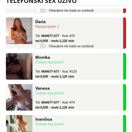
TELEFONSKI SEX UŽIVO
tel:0,93€ - mob:1,12€ min
Obavijesti me kada se oslobodi
Daria
Razgovaram :)
Tel:
064/677-677
- Kod: #75
tel:0,93€ - mob:1,12€ min
Obavijesti me kada se oslobodi
Monika
Čekam tvoj poziv!
Tel:
064/677-677
- Kod: #133
tel:0,93€ - mob:1,12€ min
Vanesa
Čekam tvoj poziv!
Tel:
064/677-677
- Kod: #74
tel:0,93€ - mob:1,12€ min
Ivančica
Čekam tvoj poziv!
Tel:
064/677-677
- Kod: #108