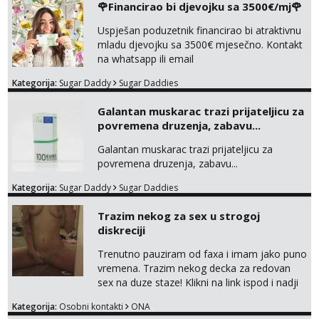
🌹Financirao bi djevojku sa 3500€/mj🌹
Obavijesti me kada se oslobodi
Uspješan poduzetnik financirao bi atraktivnu
Monika
mladu djevojku sa 3500€ mjesečno. Kontakt
Čekam tvoj poziv!
na whatsapp ili email
Tel:
064/677-677
- Kod: #133
Kategorija:
Sugar Daddy
Sugar Daddies
tel:0,93€ - mob:1,12€ min
Galantan muskarac trazi prijateljicu za
Vanesa
povremena druzenja, zabavu...
Čekam tvoj poziv!
Tel:
064/677-677
- Kod: #74
Galantan muskarac trazi prijateljicu za
tel:0,93€ - mob:1,12€ min
povremena druzenja, zabavu...
Ivančica
Kategorija:
Sugar Daddy
Sugar Daddies
Čekam tvoj poziv!
Trazim nekog za sex u strogoj
Tel:
064/677-677
- Kod: #108
diskreciji
tel:0,93€ - mob:1,12€ min
Trenutno pauziram od faxa i imam jako puno
Zara
vremena. Trazim nekog decka za redovan
Čekam tvoj poziv!
sex na duze staze! Klikni na link ispod i nadji
me tamo, cekam te!
Tel:
064/677-677
- Kod: #123
Kategorija:
Osobni kontakti
ONA
tel:0,93€ - mob:1,12€ min