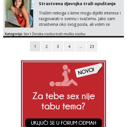
lijep ću način, galantno i svojim srcem
Strastvena djevojka traži opuštanje
uzvratiti na prijateljstvo, nježnost i strast.
Tražim nekoga s kime mogu dijeliti interese i
razgovarati o svemu i svačemu. Jako sam
strastvena oko svog posla, ali volim se
opustiti i provesti vrijeme s prijateljima.
Kategorija:
Sex
Ženska osoba traži mušku osobu
Voljela bi naci nekoga pa da se nemoram
samo s prijateljima opustati ;) Klikni na link
1
2
3
4
...
23
ispod i nadji me tamo, cekam te!