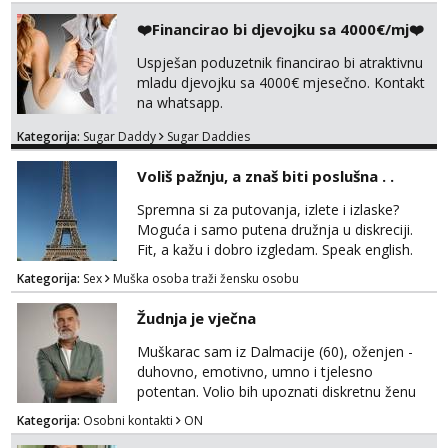
puffac@gmail.com i prepustite se iskusnom i
bi masera Makarska i okolica
❤️Financirao bi djevojku sa 4000€/mj❤️
Uspješan poduzetnik financirao bi atraktivnu
mladu djevojku sa 4000€ mjesečno. Kontakt
na whatsapp.
Kategorija:
Sugar Daddy
Sugar Daddies
Voliš pažnju, a znaš biti poslušna . .
Spremna si za putovanja, izlete i izlaske?
Moguća i samo putena družnja u diskreciji.
Fit, a kažu i dobro izgledam. Speak english.
Javi se WhatsApp +385958572362
Kategorija:
Sex
Muška osoba traži žensku osobu
Žudnja je vječna
Muškarac sam iz Dalmacije (60), oženjen -
duhovno, emotivno, umno i tjelesno
potentan. Volio bih upoznati diskretnu ženu
koja voli život i životnu razigranost, neovisno
Kategorija:
Osobni kontakti
ON
o njenim godinama, statusu i tzv. moralu. Na