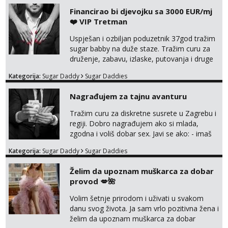
Financirao bi djevojku sa 3000 EUR/mj
Anđela
❤️ VIP Tretman
Čekam tvoj poziv!
Tel:
064/677-677
- Kod: #142
Uspješan i ozbiljan poduzetnik 37god tražim
tel:0,93€ - mob:1,12€ min
sugar babby na duže staze. Tražim curu za
druženje, zabavu, izlaske, putovanja i druge
lijepe stvari na obostranu korist. Ako si
Kategorija:
Sugar Daddy
Sugar Daddies
otvorena, komunikativna, zgodna i atraktivna
javi se na moj email:
Nagrađujem za tajnu avanturu
markodalic37@gmail.com
Tražim curu za diskretne susrete u Zagrebu i
regiji. Dobro nagrađujem ako si mlada,
zgodna i voliš dobar sex. Javi se ako: - imaš
do 25 godina - imaš do 65 kg - imaš dugu
Kategorija:
Sugar Daddy
Sugar Daddies
kosu - se dobro ljubiš - si fleksibilna s
vremenom (jer ga nemam previše) i
Želim da upoznam muškarca za dobar
dostupna radnim danom (vikendi i noći su za
provod 💋🌺
obitelj) - vodiš brigu o zdravlju i koristiš
zaštitu Ne javljajte se: - debele - frajeri i
Volim šetnje prirodom i uživati u svakom
paro...
danu svog života. Ja sam vrlo pozitivna žena i
želim da upoznam muškarca za dobar