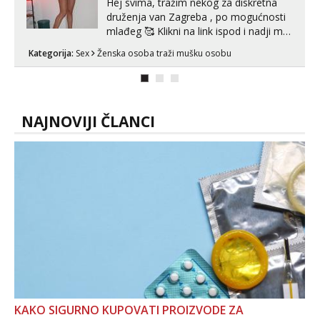
Hej svima, tražim nekog za diskretna
druženja van Zagreba , po mogućnosti
mlađeg 🥰 Klikni na link ispod i nadji me
tamo, cekam te!
Kategorija:
Sex
Ženska osoba traži mušku osobu
NAJNOVIJI ČLANCI
KAKO SIGURNO KUPOVATI PROIZVODE ZA