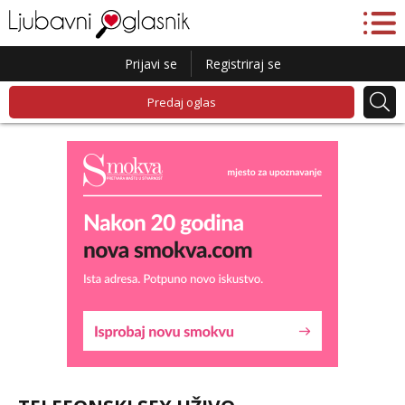
Prijavi se
Registriraj se
Predaj oglas
Lucija
Razgovaram :)
Tel:
064/677-677
- Kod: #136