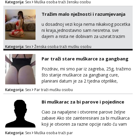
Kategorija:
Sex
Muška osoba traži žensku osobu
Tražim malo nježnosti i razumjevanja
u dosadnoj vezi koja nema nikakvog pocetka
ni kraja,jednostavno sam nesretna. sve
dajem a nista ne dobivam za uzvrat.trazim
muskarca koji ce zadovoljiti moje potrebe,ne
Kategorija:
Sex
Ženska osoba traži mušku osobu
trazim puno samo malo njeznosti i
razumjevanja. volim njezan seks i njezne
Par traži stare muškarce za gangbang
poljupce po tijelu koji me jako
pale,obozavam kad muskarac preuzme
Pozdrav, mi smo par iz zagreba, 25g, tražimo
kontrolu . javi se :) Klikni na link ispod i nadji
što starije muškarce za gangbang cure,
me tamo, cekam te!
planirani datum je za 2 tjedna otprilike,
slobodno se javite na wapp ako odgovarate
Kategorija:
Sex
Par traži mušku osobu
opisu
Bi muškarac za bi parove i pojedince
Ciao za napaljene i otvorene parove željne
zabave Ako ste zainteresirani za bi muškarca
koji je otvoren za razne opcije rado ću vam
se odazvati. Javite se na Mail
Kategorija:
Sex
Muška osoba traži par