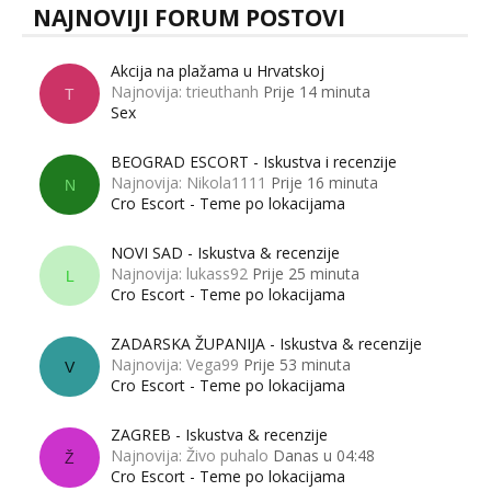
NAJNOVIJI FORUM POSTOVI
Akcija na plažama u Hrvatskoj
Najnovija: trieuthanh
Prije 14 minuta
T
Sex
BEOGRAD ESCORT - Iskustva i recenzije
Najnovija: Nikola1111
Prije 16 minuta
N
Cro Escort - Teme po lokacijama
NOVI SAD - Iskustva & recenzije
Najnovija: lukass92
Prije 25 minuta
L
Cro Escort - Teme po lokacijama
ZADARSKA ŽUPANIJA - Iskustva & recenzije
Najnovija: Vega99
Prije 53 minuta
V
Cro Escort - Teme po lokacijama
ZAGREB - Iskustva & recenzije
Najnovija: Živo puhalo
Danas u 04:48
Ž
Cro Escort - Teme po lokacijama