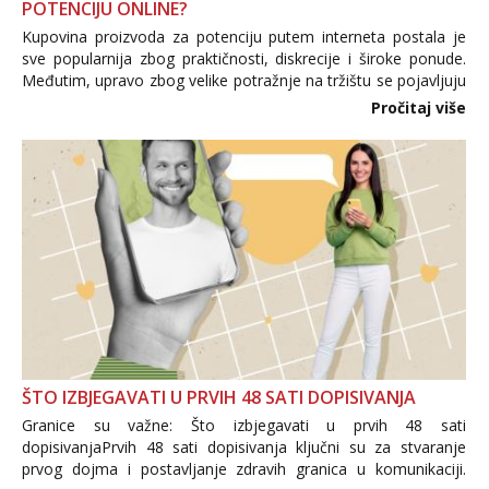
POTENCIJU ONLINE?
Kupovina proizvoda za potenciju putem interneta postala je
sve popularnija zbog praktičnosti, diskrecije i široke ponude.
Međutim, upravo zbog velike potražnje na tržištu se pojavljuju
i brojni krivotvoreni proizvodi, nepouzdane internetske
Pročitaj više
trgovine te proizvodi nepoznatog podrijetla. ...
ŠTO IZBJEGAVATI U PRVIH 48 SATI DOPISIVANJA
Granice su važne: Što izbjegavati u prvih 48 sati
dopisivanjaPrvih 48 sati dopisivanja ključni su za stvaranje
prvog dojma i postavljanje zdravih granica u komunikaciji.