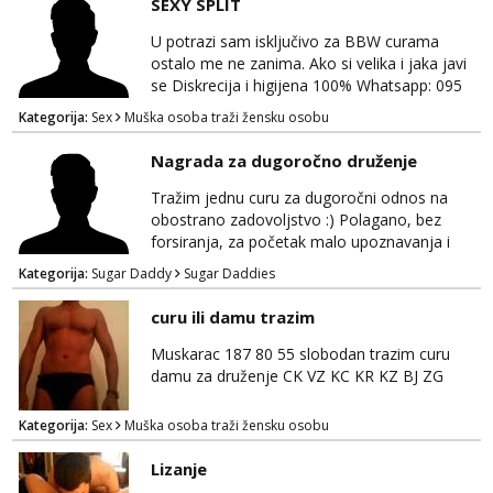
SEXY SPLIT
Obavijesti me kada se oslobodi
U potrazi sam isključivo za BBW curama
Monika
ostalo me ne zanima. Ako si velika i jaka javi
Čekam tvoj poziv!
se Diskrecija i higijena 100% Whatsapp: 095
769 4920
Tel:
064/677-677
- Kod: #133
Kategorija:
Sex
Muška osoba traži žensku osobu
tel:0,93€ - mob:1,12€ min
Nagrada za dugoročno druženje
Vanesa
Čekam tvoj poziv!
Tražim jednu curu za dugoročni odnos na
obostrano zadovoljstvo :) Polagano, bez
Tel:
064/677-677
- Kod: #74
forsiranja, za početak malo upoznavanja i
tel:0,93€ - mob:1,12€ min
dogovor kroz dopisivanje. Očekujem i nudim
Kategorija:
Sugar Daddy
Sugar Daddies
diskreciju - nisam oženjen niti zauzet, nego
Ivančica
jednostavno tako preferiram. 30 godina
Čekam tvoj poziv!
curu ili damu trazim
imam. Javite se mail, pozz ;)
Tel:
064/677-677
- Kod: #108
Muskarac 187 80 55 slobodan trazim curu
tel:0,93€ - mob:1,12€ min
damu za druženje CK VZ KC KR KZ BJ ZG
Zara
Čekam tvoj poziv!
Kategorija:
Sex
Muška osoba traži žensku osobu
Tel:
064/677-677
- Kod: #123
Lizanje
tel:0,93€ - mob:1,12€ min