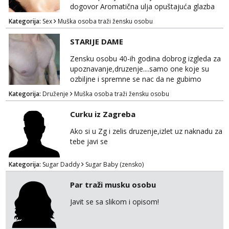
dogovor Aromatična ulja opuštajuća glazba
Budi moja Kraljica i ispuni si želje za dobro
Kategorija:
Sex
Muška osoba traži žensku osobu
opuštanje Vaš prostor
STARIJE DAME
Zensku osobu 40-ih godina dobrog izgleda za
upoznavanje,druzenje....samo one koje su
ozbiljne i spremne se nac da ne gubimo
vrijeme!
Kategorija:
Druženje
Muška osoba traži žensku osobu
Curku iz Zagreba
Ako si u Zg i zelis druzenje,izlet uz naknadu za
tebe javi se
Kategorija:
Sugar Daddy
Sugar Baby (zensko)
Par traži musku osobu
Javit se sa slikom i opisom!