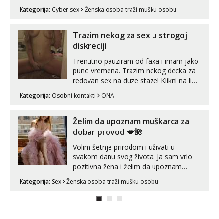
videouradke. 🤩 Za online zabavu pošalji
Kategorija:
Cyber sex
Ženska osoba traži mušku osobu
poruku na Whatsapp, Telegram ili Viber.
😎 +385 91 912 3322 Za provjeru moje
autentičnosti možeš me vidjeti na
Trazim nekog za sex u strogoj
videopozivu. 😉 S vama sam vec 5 ...
diskreciji
Trenutno pauziram od faxa i imam jako
puno vremena. Trazim nekog decka za
redovan sex na duze staze! Klikni na link
ispod i nadji me tamo, cekam te!
Kategorija:
Osobni kontakti
ONA
Želim da upoznam muškarca za
dobar provod 💋🌺
Volim šetnje prirodom i uživati u
svakom danu svog života. Ja sam vrlo
pozitivna žena i želim da upoznam
muškarca za dobar provod, naravno
Kategorija:
Sex
Ženska osoba traži mušku osobu
može i nešto više.💋🌺 Klikni na link
ispod i nadji me tamo, cekam te!