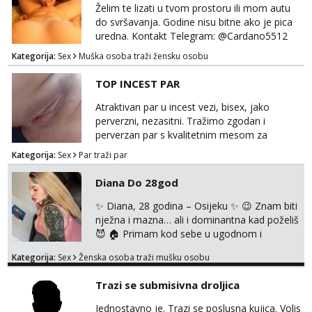
Želim te lizati u tvom prostoru ili mom autu
Anđela
do svršavanja. Godine nisu bitne ako je pica
Čekam tvoj poziv!
uredna. Kontakt Telegram: @Cardano5512
Email: myjohny15@protonmail.com
Tel:
064/677-677
- Kod: #142
Kategorija:
Sex
Muška osoba traži žensku osobu
tel:0,93€ - mob:1,12€ min
TOP INCEST PAR
Atraktivan par u incest vezi, bisex, jako
perverzni, nezasitni. Tražimo zgodan i
perverzan par s kvalitetnim mesom za
uživanje u svim vrstama seksa. Diskrecija
Kategorija:
Sex
Par traži par
obavezna. Samo ozbiljne ponude preko
Whats appa na broj 091 591 3523.
Diana Do 28god
✨ Diana, 28 godina – Osijeku ✨ 😉 Znam biti
nježna i mazna… ali i dominantna kad poželiš
😈 🏠 Primam kod sebe u ugodnom i
diskretnom prostoru 💋 Očekuje te opuštena
Kategorija:
Sex
Ženska osoba traži mušku osobu
atmosfera, dobra energija i nezaboravan
susret 🔥 U ponudi: 💄 klasika uz zaštitu 👄
Trazi se submisivna droljica
pušenje bez zaštite 🖤 erotsko rublje 🍑
analno uz nadoplatu 💦 svršavanje po tijelu ⛓️
Jednostavno je. Trazi se poslusna kujica. Volis