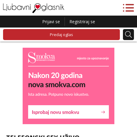
Prijavi se
Registriraj se
Predaj oglas
Lucija
Razgovaram :)
Tel:
064/677-677
- Kod: #136