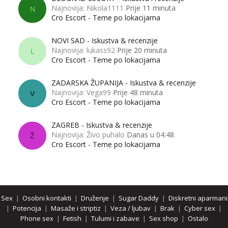
Najnovija: Nikola1111
Prije 11 minuta
N
Cro Escort - Teme po lokacijama
NOVI SAD - Iskustva & recenzije
Najnovija: lukass92
Prije 20 minuta
L
Cro Escort - Teme po lokacijama
ZADARSKA ŽUPANIJA - Iskustva & recenzije
Najnovija: Vega99
Prije 48 minuta
V
Cro Escort - Teme po lokacijama
ZAGREB - Iskustva & recenzije
Najnovija: Živo puhalo
Danas u 04:48
Ž
Cro Escort - Teme po lokacijama
Sex
|
Osobni kontakti
|
Druženje
|
Sugar Daddy
|
Diskretni aparmani
|
Potencija
|
Masaže i striptiz
|
Veza / ljubav
|
Brak
|
Cyber sex
|
Phone sex
|
Fetish
|
Tulumi i zabave
|
Sex shop
|
Ostalo