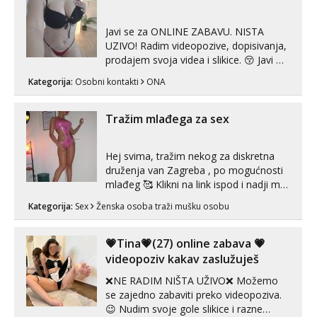
Javi se za ONLINE ZABAVU. NISTA
UZIVO! Radim videopozive, dopisivanja,
prodajem svoja videa i slikice. 😚 Javi mi
se porukom na Whatsupp, Viber ili
Kategorija:
Osobni kontakti
ONA
Telegram. +385 91 723 0045
Tražim mlađega za sex
Hej svima, tražim nekog za diskretna
druženja van Zagreba , po mogućnosti
mlađeg 🥰 Klikni na link ispod i nadji me
tamo, cekam te!
Kategorija:
Sex
Ženska osoba traži mušku osobu
💗Tina💗(27) online zabava 💗
videopoziv kakav zaslužuješ
❌NE RADIM NIŠTA UŽIVO❌ Možemo
se zajedno zabaviti preko videopoziva.
😉 Nudim svoje gole slikice i razne