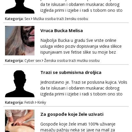
strap on service 👠 dominacija, šamaranje i
da te iskusan i obdaren muskarac dobrog
kinky igrice ...
izgleda primi i izjebe i radi s tobom ono sto
on zeli raditi. Cura si van okvira,kinky i
Kategorija:
Sex
Muška osoba traži žensku osobu
poslusna. Idealno 25 godina max okvirno 40.
Nikakve umisljene femy ko fol ljepotice me ne
Vruca Bucka Melisa
interesiraju. Stop pederima i slicnima. Stop
bonovima i slicne gluposti. Javi se sa slikom i
Najbolja Bucka u gradu Sve vrste online
ukratko o sebi na: naal_naal@yahoo...
usluga video poziv dopisivanja videa slikice
ispunjavam sve fetise slike su moje bez
neugodnih iznenađenja javiti se na wap:
Kategorija:
Cyber sex
Ženska osoba traži mušku osobu
+385998702942
Trazi se submisivna droljica
Jednostavno je. Trazi se poslusna kujica. Volis
da te iskusan i obdaren muskarac dobrog
izgleda primi i izjebe i radi s tobom ono sto
on zeli raditi. Cura si van okvira,kinky i
Kategorija:
Fetish
Kinky
poslusna. Idealno 25 godina max okvirno 40.
Nikakve umisljene femy ko fol ljepotice me ne
Za gospođe koje žele uzivati
interesiraju. Stop pederima i slicnima. Stop
bonovima i slicne gluposti. Javi se sa slikom i
Gospođe koje žele imati 100% uživanje
ukratko o sebi na: naal_naal@yaho...
masažu pažnju neka se jave na mail za