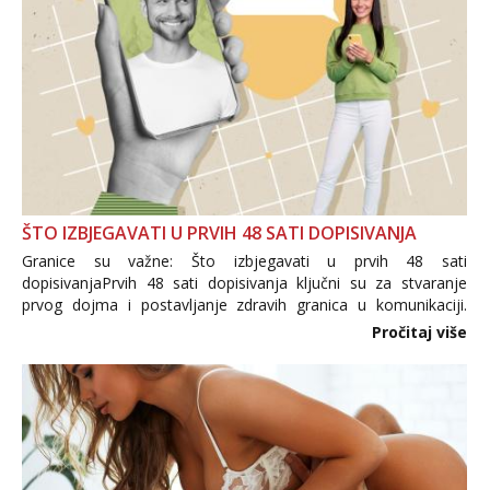
ŠTO IZBJEGAVATI U PRVIH 48 SATI DOPISIVANJA
Granice su važne: Što izbjegavati u prvih 48 sati
dopisivanjaPrvih 48 sati dopisivanja ključni su za stvaranje
prvog dojma i postavljanje zdravih granica u komunikaciji.
Važno je izbjeći prebrzo otkrivanje osobnih ili intimnih
Pročitaj više
informacija, jer nepoznata osoba još nije zaslužila to
povjerenje. Takođe...