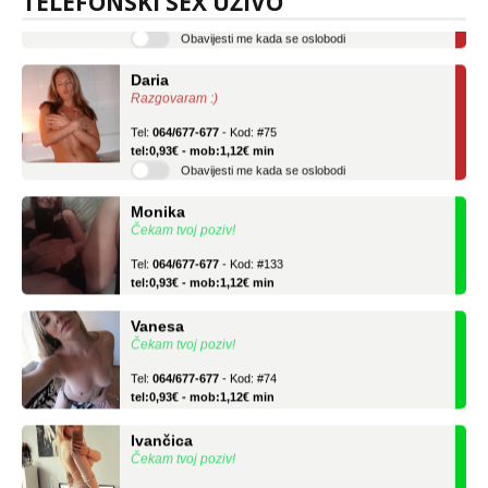
TELEFONSKI SEX UŽIVO
tel:0,93€ - mob:1,12€ min
Obavijesti me kada se oslobodi
Daria
Razgovaram :)
Tel:
064/677-677
- Kod: #75
tel:0,93€ - mob:1,12€ min
Obavijesti me kada se oslobodi
Monika
Čekam tvoj poziv!
Tel:
064/677-677
- Kod: #133
tel:0,93€ - mob:1,12€ min
Vanesa
Čekam tvoj poziv!
Tel:
064/677-677
- Kod: #74
tel:0,93€ - mob:1,12€ min
Ivančica
Čekam tvoj poziv!
Tel:
064/677-677
- Kod: #108