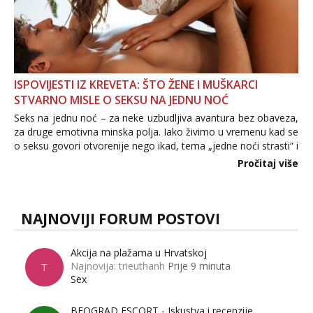
ISPOVIJESTI IZ KREVETA: ŠTO ŽENE I MUŠKARCI
STVARNO MISLE O SEKSU NA JEDNU NOĆ
Seks na jednu noć – za neke uzbudljiva avantura bez obaveza,
za druge emotivna minska polja. Iako živimo u vremenu kad se
o seksu govori otvorenije nego ikad, tema „jedne noći strasti“ i
dalje izaziva burne rasprave. Što zapravo misle žene, a što
Pročitaj više
muškarci? Jesu...
NAJNOVIJI FORUM POSTOVI
Akcija na plažama u Hrvatskoj
Najnovija: trieuthanh
Prije 9 minuta
T
Sex
BEOGRAD ESCORT - Iskustva i recenzije