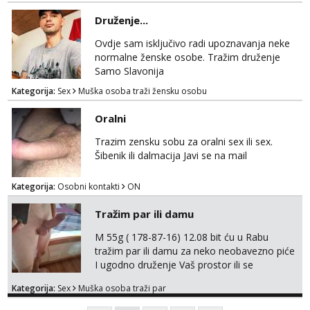
tvoje vrijeme i trud. Ako smatras da imas sto
ponuditi, javi se s par rijeci o sebi, tome sto
Druženje...
trazis/ocekujes i fotkama na; Telegram
@GentAnte WA 0955812207
Ovdje sam isključivo radi upoznavanja neke
normalne ženske osobe. Tražim druženje
Samo Slavonija
Kategorija:
Sex
Muška osoba traži žensku osobu
Oralni
Trazim zensku sobu za oralni sex ili sex.
Šibenik ili dalmacija Javi se na mail
Kategorija:
Osobni kontakti
ON
Tražim par ili damu
M 55g ( 178-87-16) 12.08 bit ću u Rabu
tražim par ili damu za neko neobavezno piće
I ugodno druženje Vaš prostor ili se
odvezemo gumenjakom na nekoj osamoj
Kategorija:
Sex
Muška osoba traži par
plaži na noćno kupanje Kontakt
trata.vrh@gmail.com