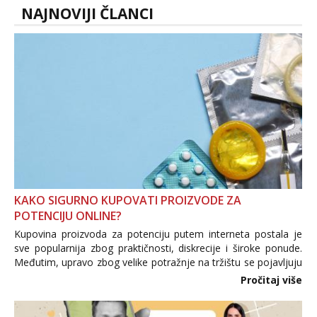
NAJNOVIJI ČLANCI
KAKO SIGURNO KUPOVATI PROIZVODE ZA
POTENCIJU ONLINE?
Kupovina proizvoda za potenciju putem interneta postala je
sve popularnija zbog praktičnosti, diskrecije i široke ponude.
Međutim, upravo zbog velike potražnje na tržištu se pojavljuju
i brojni krivotvoreni proizvodi, nepouzdane internetske
Pročitaj više
trgovine te proizvodi nepoznatog podrijetla. ...