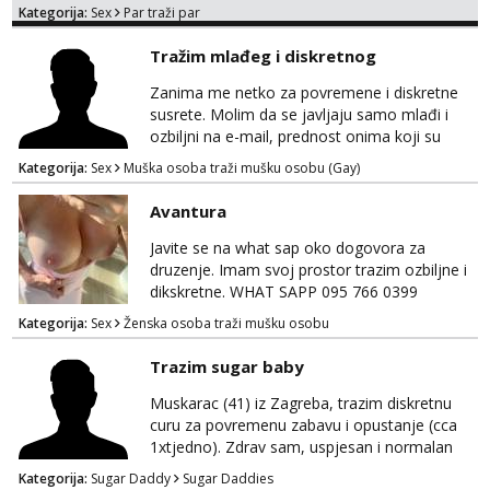
Kategorija:
Sex
Par traži par
Tražim mlađeg i diskretnog
Zanima me netko za povremene i diskretne
susrete. Molim da se javljaju samo mlađi i
ozbiljni na e-mail, prednost onima koji su
vitke građe, iskustvo mi je nebitno. Higijena i
Kategorija:
Sex
Muška osoba traži mušku osobu (Gay)
diskrecija su mi na prvom mjestu,
maksimalno držim do izgleda, sportski sam
Avantura
tip.
Javite se na what sap oko dogovora za
druzenje. Imam svoj prostor trazim ozbiljne i
dikskretne. WHAT SAPP 095 766 0399
Kategorija:
Sex
Ženska osoba traži mušku osobu
Trazim sugar baby
Muskarac (41) iz Zagreba, trazim diskretnu
curu za povremenu zabavu i opustanje (cca
1xtjedno). Zdrav sam, uspjesan i normalan
muskarca koji je spreman financijski cijeniti
Kategorija:
Sugar Daddy
Sugar Daddies