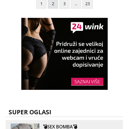
1
2
3
...
23
SUPER OGLASI
💣SEX BOMBA💣