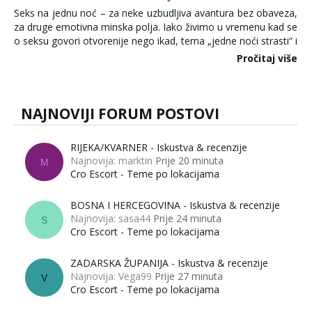
Seks na jednu noć – za neke uzbudljiva avantura bez obaveza,
za druge emotivna minska polja. Iako živimo u vremenu kad se
o seksu govori otvorenije nego ikad, tema „jedne noći strasti“ i
dalje izaziva burne rasprave. Što zapravo misle žene, a što
Pročitaj više
muškarci? Jesu...
NAJNOVIJI FORUM POSTOVI
RIJEKA/KVARNER - Iskustva & recenzije
Najnovija: marktin
Prije 20 minuta
M
Cro Escort - Teme po lokacijama
BOSNA I HERCEGOVINA - Iskustva & recenzije
Najnovija: sasa44
Prije 24 minuta
S
Cro Escort - Teme po lokacijama
ZADARSKA ŽUPANIJA - Iskustva & recenzije
Najnovija: Vega99
Prije 27 minuta
V
Cro Escort - Teme po lokacijama