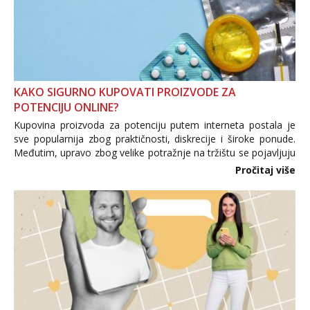
KAKO SIGURNO KUPOVATI PROIZVODE ZA
POTENCIJU ONLINE?
Kupovina proizvoda za potenciju putem interneta postala je
sve popularnija zbog praktičnosti, diskrecije i široke ponude.
Međutim, upravo zbog velike potražnje na tržištu se pojavljuju
i brojni krivotvoreni proizvodi, nepouzdane internetske
Pročitaj više
trgovine te proizvodi nepoznatog podrijetla. ...