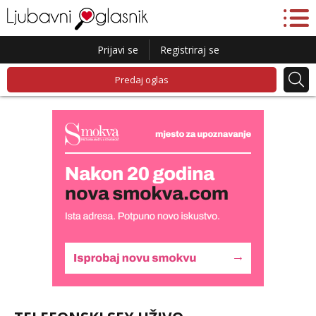
Prijavi se
Registriraj se
Predaj oglas
Lucija
Razgovaram :)