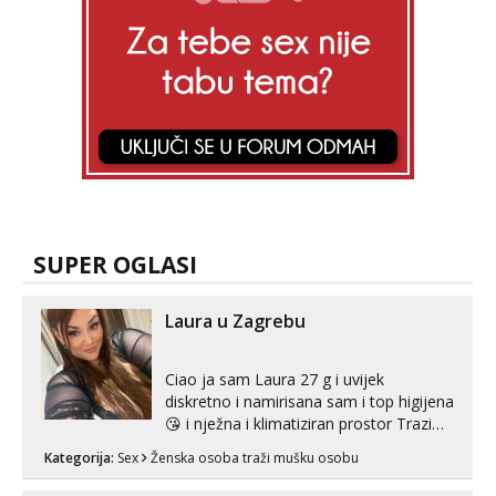
SUPER OGLASI
Laura u Zagrebu
Ciao ja sam Laura 27 g i uvijek
diskretno i namirisana sam i top higijena
😘 i nježna i klimatiziran prostor Trazim
sex za nagradu Radim klasican sex
Kategorija:
Sex
Ženska osoba traži mušku osobu
Pusenje i gutanje sperme Erotsko rublje
imam uvijek Lizati me mozes i ljubiti po