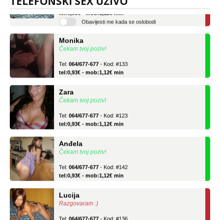
TELEFONSKI SEX UŽIVO
Tel:
064/677-677
- Kod: #136
tel:0,93€ - mob:1,12€ min
Obavijesti me kada se oslobodi
Monika
Čekam tvoj poziv!
Tel:
064/677-677
- Kod: #133
tel:0,93€ - mob:1,12€ min
Zara
Čekam tvoj poziv!
Tel:
064/677-677
- Kod: #123
tel:0,93€ - mob:1,12€ min
Anđela
Čekam tvoj poziv!
Tel:
064/677-677
- Kod: #142
tel:0,93€ - mob:1,12€ min
Lucija
Razgovaram :)
Tel:
064/677-677
- Kod: #136