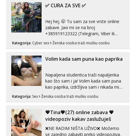
tijelu Iskljucivo neradim analni !!! I
✅ CURA ZA SVE ✅
neljubim se Wha...
Hej hej. 🤭 Tu sam za sve vrste online
zabave. Javi mi se na broj
+385919123322 (Telegram, Viber ili
Whatsapp). 🤙 NE javljaj se na uzivo.
Kategorija:
Cyber sex
Ženska osoba traži mušku osobu
Hvala.
Volim kada sam puna kao paprika
Napaljena studentica traži napaljenka
kao što sam i ja! Volim kada sam puna
kao paprika, izdržljiva sam i nikada mi
nije dosta seksa. Volim grubi seks i više
Kategorija:
Sex
Ženska osoba traži mušku osobu
puta dnevno bilo kad i bilo gdje zato se
javi što prije da me isprobaš Klikni na
link ispod i nadji me tamo, cekam te!
💗Tina💗(27) online zabava 💗
videopoziv kakav zaslužuješ
❌NE RADIM NIŠTA UŽIVO❌ Možemo
se zajedno zabaviti preko videopoziva.