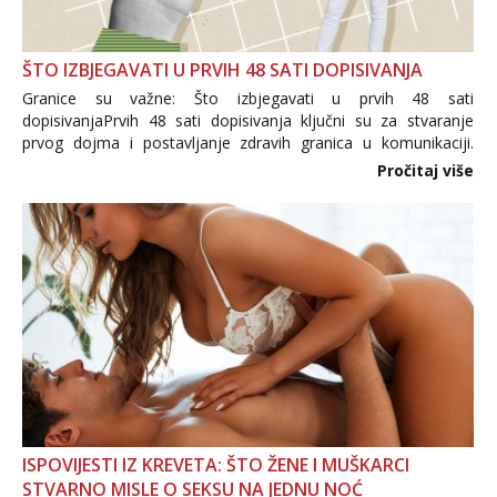
ŠTO IZBJEGAVATI U PRVIH 48 SATI DOPISIVANJA
Granice su važne: Što izbjegavati u prvih 48 sati
dopisivanjaPrvih 48 sati dopisivanja ključni su za stvaranje
prvog dojma i postavljanje zdravih granica u komunikaciji.
Važno je izbjeći prebrzo otkrivanje osobnih ili intimnih
Pročitaj više
informacija, jer nepoznata osoba još nije zaslužila to
povjerenje. Takođe...
ISPOVIJESTI IZ KREVETA: ŠTO ŽENE I MUŠKARCI
STVARNO MISLE O SEKSU NA JEDNU NOĆ