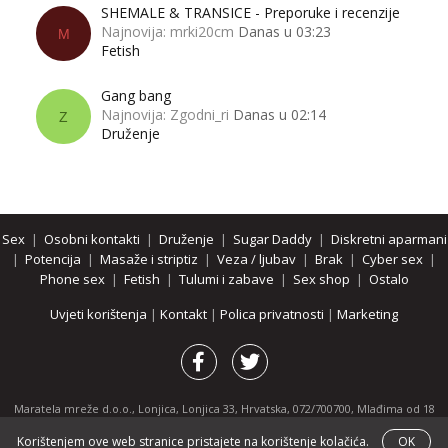
SHEMALE & TRANSICE - Preporuke i recenzije
Najnovija: mrki20cm
Danas u 03:23
M
Fetish
Gang bang
Najnovija: Zgodni_ri
Danas u 02:14
Z
Druženje
Sex
|
Osobni kontakti
|
Druženje
|
Sugar Daddy
|
Diskretni aparmani
|
Potencija
|
Masaže i striptiz
|
Veza / ljubav
|
Brak
|
Cyber sex
|
Phone sex
|
Fetish
|
Tulumi i zabave
|
Sex shop
|
Ostalo
Uvjeti korištenja
|
Kontakt
|
Polica privatnosti
|
Marketing
Maratela mreže d.o.o., Lonjica, Lonjica 33, Hrvatska, 072/700700, Mlađima od 18
godina zabranjeno je pregledavanje stranice i svih njenih dijelova.
Korištenjem ove web stranice pristajete na korištenje kolačića.
OK
Partnerski portali:
osobnikontakti.com
|
hotline.hr
|
ThePornDude.com