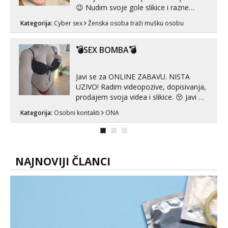
😉 Nudim svoje gole slikice i razne
videouradke. 🤩 Za online zabavu pošalji
Kategorija:
Cyber sex
Ženska osoba traži mušku osobu
poruku na Whatsapp, Telegram ili Viber.
😎 +385 91 912 3322 Za provjeru moje
autentičnosti možeš me vidjeti na
💣SEX BOMBA💣
videopozivu. 😉 S vama sam vec 5 ...
Javi se za ONLINE ZABAVU. NISTA
UZIVO! Radim videopozive, dopisivanja,
prodajem svoja videa i slikice. 😚 Javi mi
se porukom na Whatsupp, Viber ili
Kategorija:
Osobni kontakti
ONA
Telegram. +385 91 723 0045
NAJNOVIJI ČLANCI