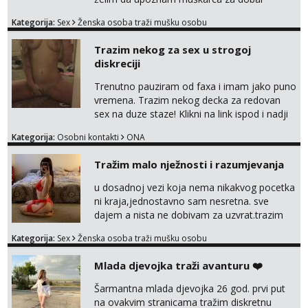
provod, naravno može i nešto više.💋🌺 Klikni
Kategorija:
Sex
Ženska osoba traži mušku osobu
na link ispod i nadji me tamo, cekam te!
Trazim nekog za sex u strogoj
diskreciji
Trenutno pauziram od faxa i imam jako puno
vremena. Trazim nekog decka za redovan
sex na duze staze! Klikni na link ispod i nadji
me tamo, cekam te!
Kategorija:
Osobni kontakti
ONA
Tražim malo nježnosti i razumjevanja
u dosadnoj vezi koja nema nikakvog pocetka
ni kraja,jednostavno sam nesretna. sve
dajem a nista ne dobivam za uzvrat.trazim
muskarca koji ce zadovoljiti moje potrebe,ne
Kategorija:
Sex
Ženska osoba traži mušku osobu
trazim puno samo malo njeznosti i
razumjevanja. volim njezan seks i njezne
Mlada djevojka traži avanturu ❤️
poljupce po tijelu koji me jako
pale,obozavam kad muskarac preuzme
Šarmantna mlada djevojka 26 god. prvi put
kontrolu . javi se :) Klikni na link ispod i nadji
na ovakvim stranicama tražim diskretnu