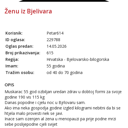
Ženu iz Bjelivara
Korisnik:
Petar614
ID oglasa:
229788
Oglas predan:
14.05.2026
Broj prikazivanja:
615
Regija:
Hrvatska - Bjelovarsko-bilogorska
Imam:
55 godina
Tražim osobu:
od 40 do 70 godina
OPIS
Muskarac 55 god ozbiljan uredan zdrav u dobtoj formi za svoje
godine 190 vis 115 kg
Danas popodne i cjelu noc u Bjrlovaru sam.
Ako ima neka gospodja godine izgled kilogrami nebitni da bi se
htjela malo provesti nek se javi.
Inace sam ozenjen al zena u menopauzi pa prije podne mrzi
sebe poslijepodne cjeli svijet