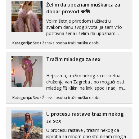
volim njezan seks i njezne poljupce po
Želim da upoznam muškarca za
tijelu koji me jako pale,obozavam kad
dobar provod 💋🌺
muskar...
Volim šetnje prirodom i uživati u
svakom danu svog života. Ja sam vrlo
pozitivna žena i želim da upoznam
muškarca za dobar provod, naravno
Kategorija:
Sex
Ženska osoba traži mušku osobu
može i nešto više.💋🌺 Klikni na link
ispod i nadji me tamo, cekam te!
Tražim mlađega za sex
Hej svima, tražim nekog za diskretna
druženja van Zagreba , po mogućnosti
mlađeg 🥰 Klikni na link ispod i nadji me
tamo, cekam te!
Kategorija:
Sex
Ženska osoba traži mušku osobu
U procesu rastave trazim nekog
za sex
U procesu rastave , trazim nekog da
isproba sa mnom ono sto nisam mogla