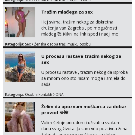
bilo kad i bilo gdje zato se javi što prije da
me isprobaš Klikni na link ispod i nadji me
Tražim mlađega za sex
tamo, cekam te!
Hej svima, tražim nekog za diskretna
druženja van Zagreba , po mogućnosti
mlađeg 🥰 Klikni na link ispod i nadji me
tamo, cekam te!
Kategorija:
Sex
Ženska osoba traži mušku osobu
U procesu rastave trazim nekog za
sex
U procesu rastave , trazim nekog da isproba
sa mnom ono sto nisam mogla i smjela do
sada
Kategorija:
Osobni kontakti
ONA
Želim da upoznam muškarca za dobar
provod 💋🌺
Volim šetnje prirodom i uživati u svakom
danu svog života. Ja sam vrlo pozitivna žena i
želim da upoznam muškarca za dobar