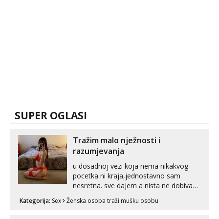
SUPER OGLASI
Tražim malo nježnosti i
razumjevanja
u dosadnoj vezi koja nema nikakvog
pocetka ni kraja,jednostavno sam
nesretna. sve dajem a nista ne dobivam
za uzvrat.trazim muskarca koji ce
Kategorija:
Sex
Ženska osoba traži mušku osobu
zadovoljiti moje potrebe,ne trazim puno
samo malo njeznosti i razumjevanja.