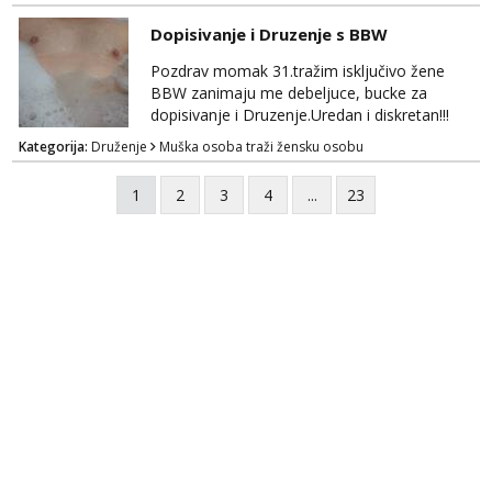
kakva placanja opcenito (gotovina) ili
unaprijed (aircash, paysafecard, bonovi) ne
Dopisivanje i Druzenje s BBW
dolaze u obzir. Javit se prvo porukom na
whatsapp 0958048882.
Pozdrav momak 31.tražim isključivo žene
BBW zanimaju me debeljuce, bucke za
dopisivanje i Druzenje.Uredan i diskretan!!!
Kategorija:
Druženje
Muška osoba traži žensku osobu
1
2
3
4
...
23