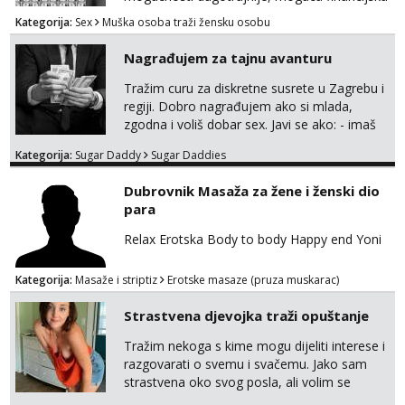
potpora!
Kategorija:
Sex
Muška osoba traži žensku osobu
Nagrađujem za tajnu avanturu
Tražim curu za diskretne susrete u Zagrebu i
regiji. Dobro nagrađujem ako si mlada,
zgodna i voliš dobar sex. Javi se ako: - imaš
do 25 godina - imaš do 65 kg - imaš dugu
Kategorija:
Sugar Daddy
Sugar Daddies
kosu - se dobro ljubiš - si fleksibilna s
vremenom (jer ga nemam previše) i
Dubrovnik Masaža za žene i ženski dio
dostupna radnim danom (vikendi i noći su za
para
obitelj) - vodiš brigu o zdravlju i koristiš
zaštitu Ne javljajte se: - debele - frajeri i
Relax Erotska Body to body Happy end Yoni
paro...
Kategorija:
Masaže i striptiz
Erotske masaze (pruza muskarac)
Strastvena djevojka traži opuštanje
Tražim nekoga s kime mogu dijeliti interese i
razgovarati o svemu i svačemu. Jako sam
strastvena oko svog posla, ali volim se
opustiti i provesti vrijeme s prijateljima.