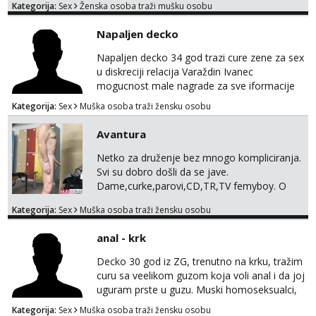
Kategorija:
Sex
Ženska osoba traži mušku osobu
Voljela bi naci nekoga pa da se nemoram
samo s prijateljima opustati ;) Klikni na link
Napaljen decko
ispod i nadji me tamo, cekam te!
Napaljen decko 34 god trazi cure zene za sex
u diskreciji relacija Varaždin Ivanec
mogucnost male nagrade za sve iformacije
pisite na broj 098819637 pusa
Kategorija:
Sex
Muška osoba traži žensku osobu
Avantura
Netko za druženje bez mnogo kompliciranja.
Svi su dobro došli da se jave.
Dame,curke,parovi,CD,TR,TV femyboy. O
svemu možemo porazgovarati. Prostor
Kategorija:
Sex
Muška osoba traži žensku osobu
nemam ali ako smo za druženje možemo
nešto iskombinirati(auto,najam na dva sata)
anal - krk
Decko 30 god iz ZG, trenutno na krku, tražim
curu sa veelikom guzom koja voli anal i da joj
uguram prste u guzu. Muski homoseksualci,
parovi i transiči odjebite, ne zanimate me. Bilo
Kategorija:
Sex
Muška osoba traži žensku osobu