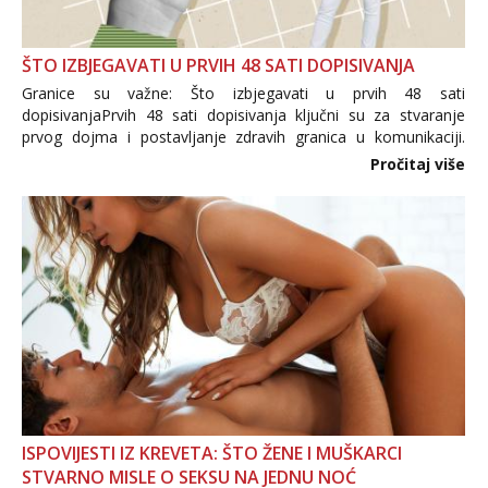
ŠTO IZBJEGAVATI U PRVIH 48 SATI DOPISIVANJA
Granice su važne: Što izbjegavati u prvih 48 sati
dopisivanjaPrvih 48 sati dopisivanja ključni su za stvaranje
prvog dojma i postavljanje zdravih granica u komunikaciji.
Važno je izbjeći prebrzo otkrivanje osobnih ili intimnih
Pročitaj više
informacija, jer nepoznata osoba još nije zaslužila to
povjerenje. Takođe...
ISPOVIJESTI IZ KREVETA: ŠTO ŽENE I MUŠKARCI
STVARNO MISLE O SEKSU NA JEDNU NOĆ