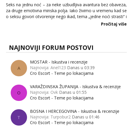
Seks na jednu noć – za neke uzbudljiva avantura bez obaveza,
za druge emotivna minska polja. Iako živimo u vremenu kad se
o seksu govori otvorenije nego ikad, tema „jedne noći strasti“ i
dalje izaziva burne rasprave. Što zapravo misle žene, a što
Pročitaj više
muškarci? Jesu...
NAJNOVIJI FORUM POSTOVI
MOSTAR - Iskustva i recenzije
Najnovija: Anel123
Danas u 03:39
A
Cro Escort - Teme po lokacijama
VARAŽDINSKA ŽUPANIJA - Iskustva & recenzije
Najnovija: Ovk
Danas u 01:55
O
Cro Escort - Teme po lokacijama
BOSNA I HERCEGOVINA - Iskustva & recenzije
Najnovija: Turpobur2
Danas u 01:46
T
Cro Escort - Teme po lokacijama