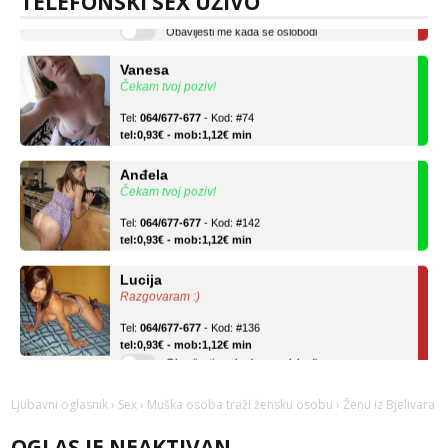
TELEFONSKI SEX UŽIVO
Obavijesti me kada se oslobodi
Vanesa
Čekam tvoj poziv!
Tel:
064/677-677
- Kod: #74
tel:0,93€ - mob:1,12€ min
Anđela
Čekam tvoj poziv!
Tel:
064/677-677
- Kod: #142
tel:0,93€ - mob:1,12€ min
Lucija
Razgovaram :)
Tel:
064/677-677
- Kod: #136
tel:0,93€ - mob:1,12€ min
Obavijesti me kada se oslobodi
Vanesa
Čekam tvoj poziv!
Ljubavni oglasnik
›
Sex
›
Muška osoba traži žensku osobu
› Ženu iz Bjelivara
Tel:
064/677-677
- Kod: #74
OGLAS JE NEAKTIVAN