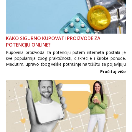
KAKO SIGURNO KUPOVATI PROIZVODE ZA
POTENCIJU ONLINE?
Kupovina proizvoda za potenciju putem interneta postala je
sve popularnija zbog praktičnosti, diskrecije i široke ponude.
Međutim, upravo zbog velike potražnje na tržištu se pojavljuju
i brojni krivotvoreni proizvodi, nepouzdane internetske
Pročitaj više
trgovine te proizvodi nepoznatog podrijetla. ...