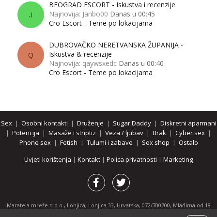
BEOGRAD ESCORT - Iskustva i recenzije
Najnovija: Janbo00
Danas u 00:45
J
Cro Escort - Teme po lokacijama
DUBROVAČKO NERETVANSKA ŽUPANIJA -
Iskustva & recenzije
Q
Najnovija: qaywsxedc
Danas u 00:40
Cro Escort - Teme po lokacijama
Sex
|
Osobni kontakti
|
Druženje
|
Sugar Daddy
|
Diskretni aparmani
|
Potencija
|
Masaže i striptiz
|
Veza / ljubav
|
Brak
|
Cyber sex
|
Phone sex
|
Fetish
|
Tulumi i zabave
|
Sex shop
|
Ostalo
Uvjeti korištenja
|
Kontakt
|
Polica privatnosti
|
Marketing
Maratela mreže d.o.o., Lonjica, Lonjica 33, Hrvatska, 072/700700, Mlađima od 18
godina zabranjeno je pregledavanje stranice i svih njenih dijelova.