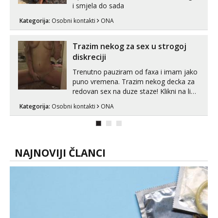
i smjela do sada
Kategorija:
Osobni kontakti
ONA
Trazim nekog za sex u strogoj
diskreciji
Trenutno pauziram od faxa i imam jako
puno vremena. Trazim nekog decka za
redovan sex na duze staze! Klikni na link
ispod i nadji me tamo, cekam te!
Kategorija:
Osobni kontakti
ONA
NAJNOVIJI ČLANCI