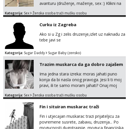
me tamo, cekam te!
avanturu (druženje, maženje, sex :) Klikni na
link ispod i nadji me tamo, cekam te!
Kategorija:
Sex
Ženska osoba traži mušku osobu
Curku iz Zagreba
Ako si u Zg i zelis druzenje,izlet uz naknadu za
tebe javi se
Kategorija:
Sugar Daddy
Sugar Baby (zensko)
Trazim muskarca da ga dobro zajašem
Ima jedna stara izreka: moras jahati puno
konja da bi nasla onog pravoga. Jesi li ti moj
pravi, ili te samo moram jahati? Onaj moj
bivsi je bio samo konj hahahahah Klikni niže
Kategorija:
Sex
Ženska osoba traži mušku osobu
na sexdater link i javi mi se tamo....
Fin i situiran muskarac traži
Fin i utjecajan muskarac trazi prijateljicu za
povremene susrete, zabavu, druzenja... Po
mogucnosti dugotrajnije, moguca financijska