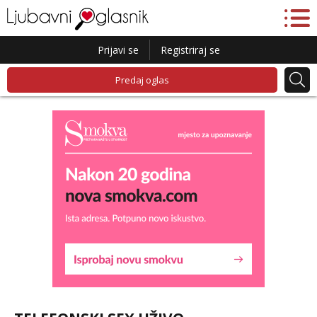
Prijavi se
Registriraj se
Predaj oglas
Lucija
Razgovaram :)
Tel:
064/677-677
- Kod: #136
tel:0,93€ - mob:1,12€ min