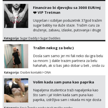
Financirao bi djevojku sa 3000 EUR/mj
❤️ VIP Tretman
Uspješan i ozbiljan poduzetnik 37god tražim
sugar babby na duže staze. Tražim curu za
druženje, zabavu, izlaske, putovanja i druge
lijepe stvari na obostranu korist. Ako si
Kategorija:
Sugar Daddy
Sugar Daddies
otvorena, komunikativna, zgodna i atraktivna
javi se na moj email:
Tražim nekog za belu:)
markodalic37@gmail.com
Dosla sam samo jer mi fali neko da igra belu
sa mnom :) dakle trazim partnera za belu
hahahah, ak si bas jako dobar u beli , onda cu
razmislit za dalje Klikni na link ispod i nadji me
Kategorija:
Osobni kontakti
ONA
tamo, cekam te!
Volim kada sam puna kao paprika
Napaljena studentica traži napaljenka kao
što sam i ja! Volim kada sam puna kao
paprika, izdržljiva sam i nikada mi nije dosta
seksa. Volim grubi seks i više puta dnevno
Kategorija:
Sex
Ženska osoba traži mušku osobu