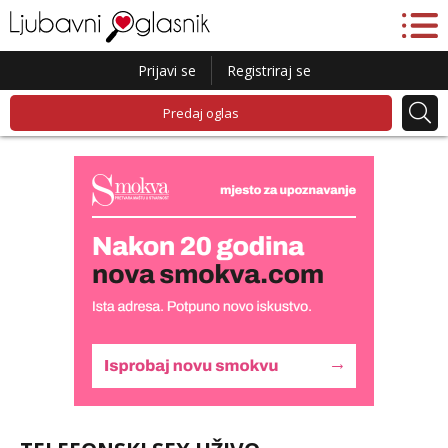
Prijavi se
Registriraj se
Predaj oglas
Monika
Razgovaram :)
Tel:
064/677-677
- Kod: #133