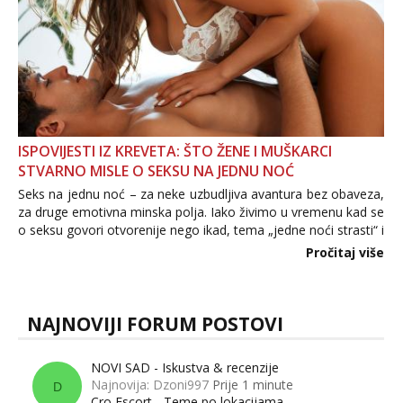
ISPOVIJESTI IZ KREVETA: ŠTO ŽENE I MUŠKARCI
STVARNO MISLE O SEKSU NA JEDNU NOĆ
Seks na jednu noć – za neke uzbudljiva avantura bez obaveza,
za druge emotivna minska polja. Iako živimo u vremenu kad se
o seksu govori otvorenije nego ikad, tema „jedne noći strasti“ i
dalje izaziva burne rasprave. Što zapravo misle žene, a što
Pročitaj više
muškarci? Jesu...
NAJNOVIJI FORUM POSTOVI
NOVI SAD - Iskustva & recenzije
Najnovija: Dzoni997
Prije 1 minute
D
Cro Escort - Teme po lokacijama