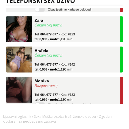
TELEFONSKI SEX UŽIVO
tel:0,93€ - mob:1,12€ min
Obavijesti me kada se oslobodi
Zara
Čekam tvoj poziv!
Tel:
064/677-677
- Kod: #123
tel:0,93€ - mob:1,12€ min
Anđela
Čekam tvoj poziv!
Tel:
064/677-677
- Kod: #142
tel:0,93€ - mob:1,12€ min
Monika
Razgovaram :)
Tel:
064/677-677
- Kod: #133
tel:0,93€ - mob:1,12€ min
Obavijesti me kada se oslobodi
Zara
Ljubavni oglasnik
›
Sex
›
Muška osoba traži žensku osobu
› Zgodan i
Čekam tvoj poziv!
obdaren za neobaveznu zabavu
Tel:
064/677-677
- Kod: #123