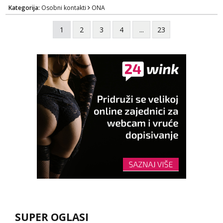
razmislit za dalje Klikni na link ispod i nadji me
Kategorija:
Osobni kontakti
ONA
tamo, cekam te!
1
2
3
4
...
23
SUPER OGLASI