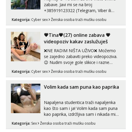
zabave. Javi mi se na broj
+385919123322 (Telegram, Viber ili
Whatsapp). 🤙 NE javljaj se na uzivo.
Kategorija:
Cyber sex
Ženska osoba traži mušku osobu
Hvala.
💗Tina💗(27) online zabava 💗
videopoziv kakav zaslužuješ
❌NE RADIM NIŠTA UŽIVO❌ Možemo
se zajedno zabaviti preko videopoziva.
😉 Nudim svoje gole slikice i razne
videouradke. 🤩 Za online zabavu pošalji
Kategorija:
Cyber sex
Ženska osoba traži mušku osobu
poruku na Whatsapp, Telegram ili Viber.
😎 +385 91 912 3322 Za provjeru moje
autentičnosti možeš me vidjeti na
Volim kada sam puna kao paprika
videopozivu. 😉 S vama sam vec 5 ...
Napaljena studentica traži napaljenka
kao što sam i ja! Volim kada sam puna
kao paprika, izdržljiva sam i nikada mi
nije dosta seksa. Volim grubi seks i više
Kategorija:
Sex
Ženska osoba traži mušku osobu
puta dnevno bilo kad i bilo gdje zato se
javi što prije da me isprobaš Klikni na