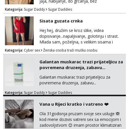
jaja, nabijanje, do grcanja, bez
ograničavanja... - fisting (ili big insertions),
Kategorija:
Sugar Daddy
Sugar Daddies
gaping, DAP/TAP, prolapse, sirenje... Ako
možeš nešto od toga i spremna si, javi se.
Sisata guzata crnka
Nagrada po želji (od 500€ naviše, ovisi o
tome sto možeš)
Hej hej, družim se kroz slike, videa
dopisivanje...napaljivanje, golotinju i strast.
Mlada sam, poželjna, s velikim sisama i
guzom. 😉 Kontakt: Telegram: nebojezuto
Kategorija:
Cyber sex
Ženska osoba traži mušku osobu
Google chat/Gmail smmaprivatni@gmail.com
Galantan muskarac trazi prijateljicu za
povremena druzenja, zabavu...
Galantan muskarac trazi prijateljicu za
povremena druzenja, zabavu...
Kategorija:
Sugar Daddy
Sugar Daddies
Vana u Rijeci kratko i vatreno ❤️
Ola 31godisnja pruzam svoje sex usluge 🙈
kod mene dozivis vatreni sex sa emocijom i
zadovoljstvom 😊 imam prostor klimatiziran