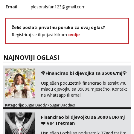
Email
plesorulsfan123@gmail.com
Želiš poslati privatnu poruku za ovaj oglas?
Registriraj se ili prijavi klikom
ovdje
NAJNOVIJI OGLASI
🌹Financirao bi djevojku sa 3500€/mj🌹
Uspješan poduzetnik financirao bi atraktivnu
mladu djevojku sa 3500€ mjesečno. Kontakt
na whatsapp ili email
Kategorija:
Sugar Daddy
Sugar Daddies
Financirao bi djevojku sa 3000 EUR/mj
❤️ VIP Tretman
Uspješan i ozbiljan poduzetnik 37god tražim