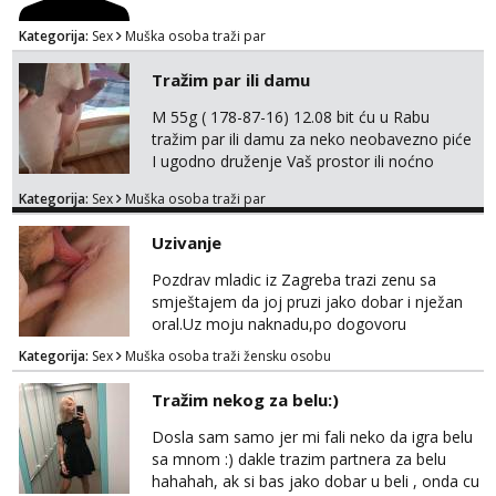
Kategorija:
Sex
Muška osoba traži par
Tražim par ili damu
M 55g ( 178-87-16) 12.08 bit ću u Rabu
tražim par ili damu za neko neobavezno piće
I ugodno druženje Vaš prostor ili noćno
kupanje na osamoj plaži Kontakt
Kategorija:
Sex
Muška osoba traži par
trata.vrh@gmail.com
Uzivanje
Pozdrav mladic iz Zagreba trazi zenu sa
smještajem da joj pruzi jako dobar i nježan
oral.Uz moju naknadu,po dogovoru
.Diskrecija osigurana.
Kategorija:
Sex
Muška osoba traži žensku osobu
Tražim nekog za belu:)
Dosla sam samo jer mi fali neko da igra belu
sa mnom :) dakle trazim partnera za belu
hahahah, ak si bas jako dobar u beli , onda cu