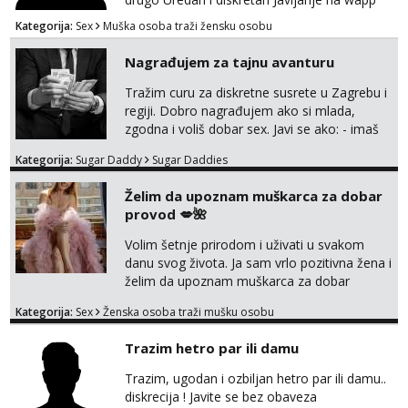
095 546 9915
Kategorija:
Sex
Muška osoba traži žensku osobu
Nagrađujem za tajnu avanturu
Tražim curu za diskretne susrete u Zagrebu i
regiji. Dobro nagrađujem ako si mlada,
zgodna i voliš dobar sex. Javi se ako: - imaš
do 25 godina - imaš do 65 kg - imaš dugu
Kategorija:
Sugar Daddy
Sugar Daddies
kosu - se dobro ljubiš - si fleksibilna s
vremenom (jer ga nemam previše) i
Želim da upoznam muškarca za dobar
dostupna radnim danom (vikendi i noći su za
provod 💋🌺
obitelj) - vodiš brigu o zdravlju i koristiš
zaštitu Ne javljajte se: - debele - frajeri i
Volim šetnje prirodom i uživati u svakom
paro...
danu svog života. Ja sam vrlo pozitivna žena i
želim da upoznam muškarca za dobar
provod, naravno može i nešto više.💋🌺 Klikni
Kategorija:
Sex
Ženska osoba traži mušku osobu
na link ispod i nadji me tamo, cekam te!
Trazim hetro par ili damu
Trazim, ugodan i ozbiljan hetro par ili damu..
diskrecija ! Javite se bez obaveza