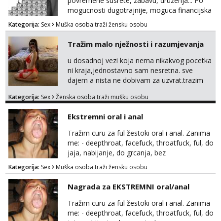
povremene susrete, zabavu, druzenja... Po
mogucnosti dugotrajnije, moguca financijska
potpora!
Kategorija:
Sex
Muška osoba traži žensku osobu
Tražim malo nježnosti i razumjevanja
u dosadnoj vezi koja nema nikakvog pocetka
ni kraja,jednostavno sam nesretna. sve
dajem a nista ne dobivam za uzvrat.trazim
muskarca koji ce zadovoljiti moje potrebe,ne
Kategorija:
Sex
Ženska osoba traži mušku osobu
trazim puno samo malo njeznosti i
razumjevanja. volim njezan seks i njezne
Ekstremni oral i anal
poljupce po tijelu koji me jako
pale,obozavam kad muskarac preuzme
Tražim curu za ful žestoki oral i anal. Zanima
kontrolu . javi se :) Klikni na link ispod i nadji
me: - deepthroat, facefuck, throatfuck, ful, do
me tamo, cekam te!
jaja, nabijanje, do grcanja, bez
ograničavanja... - fisting (ili big insertions),
Kategorija:
Sex
Muška osoba traži žensku osobu
gaping, DAP/TAP, prolapse, sirenje... Ako
možeš nešto od toga i spremna si, javi se.
Nagrada za EKSTREMNI oral/anal
Tražim curu za ful žestoki oral i anal. Zanima
me: - deepthroat, facefuck, throatfuck, ful, do