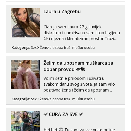
Laura u Zagrebu
Ciao ja sam Laura 27 g i uvijek
diskretno i namirisana sam i top higijena
😘 i nježna i klimatiziran prostor Trazim
sex za nagradu Radim klasican sex
Kategorija:
Sex
Ženska osoba traži mušku osobu
Pusenje i gutanje sperme Erotsko rublje
imam uvijek Lizati me mozes i ljubiti po
tijelu Iskljucivo neradim analni !!! I
Želim da upoznam muškarca za
neljubim se Wha...
dobar provod 💋🌺
Volim šetnje prirodom i uživati u
svakom danu svog života. Ja sam vrlo
pozitivna žena i želim da upoznam
muškarca za dobar provod, naravno
Kategorija:
Sex
Ženska osoba traži mušku osobu
može i nešto više.💋🌺 Klikni na link
ispod i nadji me tamo, cekam te!
✅ CURA ZA SVE ✅
Hej hej. 🤭 Tu sam za sve vrste online