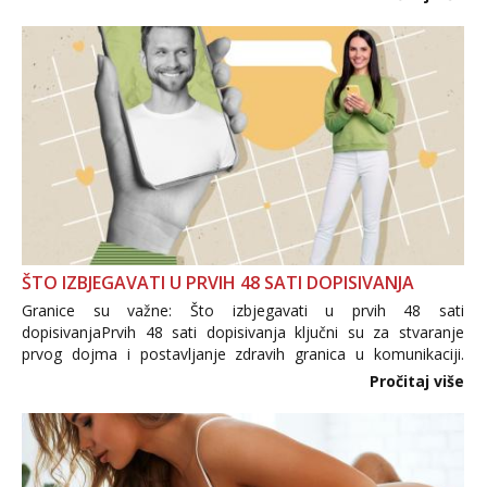
trgovine te proizvodi nepoznatog podrijetla. ...
ŠTO IZBJEGAVATI U PRVIH 48 SATI DOPISIVANJA
Granice su važne: Što izbjegavati u prvih 48 sati
dopisivanjaPrvih 48 sati dopisivanja ključni su za stvaranje
prvog dojma i postavljanje zdravih granica u komunikaciji.
Važno je izbjeći prebrzo otkrivanje osobnih ili intimnih
Pročitaj više
informacija, jer nepoznata osoba još nije zaslužila to
povjerenje. Takođe...