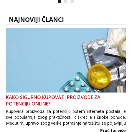
link ispod i nadji me tamo, cekam te!
NAJNOVIJI ČLANCI
KAKO SIGURNO KUPOVATI PROIZVODE ZA
POTENCIJU ONLINE?
Kupovina proizvoda za potenciju putem interneta postala je
sve popularnija zbog praktičnosti, diskrecije i široke ponude.
Međutim, upravo zbog velike potražnje na tržištu se pojavljuju
i brojni krivotvoreni proizvodi, nepouzdane internetske
Pročitaj više