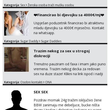
pa nebrini da se oznojiš previse 😆 u cijeni
Kategorija:
Sex
Ženska osoba traži mušku osobu
nudim klasiku sa zastitom pusenje bez
dirkanje i lizanje sexy rublje uvijek imam
❤️Financirao bi djevojku sa 4000€/mj❤️
neradim analno i pitanja ako radim bez odma
ignoriram radim samo sa svojim slikama
Uspješan poduzetnik financirao bi atraktivnu
original ✌️😊ali neki vec me poznaju waccap...
mladu djevojku sa 4000€ mjesečno. Kontakt
na whatsapp.
Kategorija:
Sugar Daddy
Sugar Daddies
Trazim nekog za sex u strogoj
diskreciji
Trenutno pauziram od faxa i imam jako puno
vremena. Trazim nekog decka za redovan
sex na duze staze! Klikni na link ispod i nadji
me tamo, cekam te!
Kategorija:
Osobni kontakti
ONA
SEX SEX
Pozdrav momak 24g tražim isključivo žene
BBW zanimaju me debeljuce, bucke ništa
drugo Uredan i diskretan Javljanje na wapp