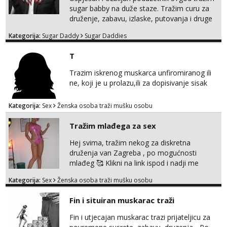
sugar babby na duže staze. Tražim curu za
druženje, zabavu, izlaske, putovanja i druge
lijepe stvari na obostranu korist. Ako si
Kategorija:
Sugar Daddy
Sugar Daddies
otvorena, komunikativna, zgodna i atraktivna
javi se na moj email:
T
markodalic37@gmail.com
Trazim iskrenog muskarca unfiromiranog ili
ne, koji je u prolazu,ili za dopisivanje sisak
Kategorija:
Sex
Ženska osoba traži mušku osobu
Tražim mlađega za sex
Hej svima, tražim nekog za diskretna
druženja van Zagreba , po mogućnosti
mlađeg 🥰 Klikni na link ispod i nadji me
tamo, cekam te!
Kategorija:
Sex
Ženska osoba traži mušku osobu
Fin i situiran muskarac traži
Fin i utjecajan muskarac trazi prijateljicu za