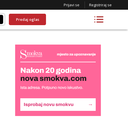
Prijavi se
Registriraj se
Predaj oglas
Liliana
Razgovaram :)