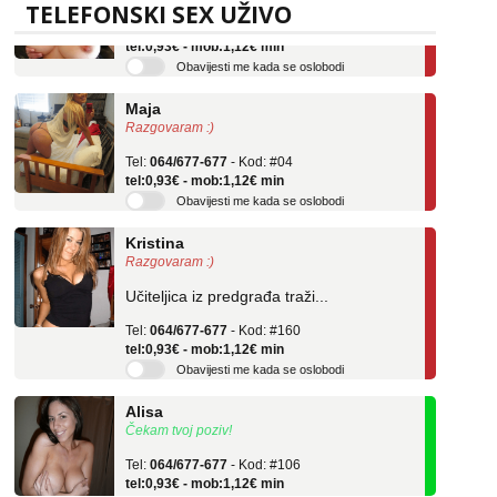
Tel:
064/677-677
- Kod: #69
TELEFONSKI SEX UŽIVO
tel:0,93€ - mob:1,12€ min
Obavijesti me kada se oslobodi
Maja
Razgovaram :)
Tel:
064/677-677
- Kod: #04
tel:0,93€ - mob:1,12€ min
Obavijesti me kada se oslobodi
Kristina
Razgovaram :)
Učiteljica iz predgrađa traži...
Tel:
064/677-677
- Kod: #160
tel:0,93€ - mob:1,12€ min
Obavijesti me kada se oslobodi
Alisa
Čekam tvoj poziv!
Tel:
064/677-677
- Kod: #106
tel:0,93€ - mob:1,12€ min