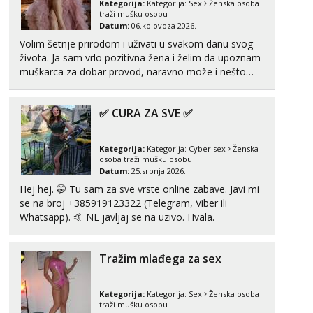
Kategorija:
Kategorija:
Sex
Ženska osoba
traži mušku osobu
Tel:
064/677-677
- Kod: #123
Datum:
06.kolovoza 2026.
tel:0,93€ - mob:1,12€ min
Volim šetnje prirodom i uživati u svakom danu svog
života. Ja sam vrlo pozitivna žena i želim da upoznam
Anđela
muškarca za dobar provod, naravno može i nešto
Čekam tvoj poziv!
više.💋🌺 Klikni na link ispod i nadji me tamo, cekam
Tel:
064/677-677
- Kod: #142
te!
tel:0,93€ - mob:1,12€ min
✅ CURA ZA SVE ✅
Mira
Čekam tvoj poziv!
Kategorija:
Kategorija:
Cyber sex
Ženska
osoba traži mušku osobu
Tel:
064/677-677
- Kod: #72
Datum:
25.srpnja 2026.
tel:0,93€ - mob:1,12€ min
Hej hej. 🤭 Tu sam za sve vrste online zabave. Javi mi
se na broj +385919123322 (Telegram, Viber ili
Liliana
Whatsapp). 🤙 NE javljaj se na uzivo. Hvala.
Razgovaram :)
Tel:
064/677-677
- Kod: #69
tel:0,93€ - mob:1,12€ min
Tražim mlađega za sex
Obavijesti me kada se oslobodi
Maja
Kategorija:
Kategorija:
Sex
Ženska osoba
Razgovaram :)
traži mušku osobu