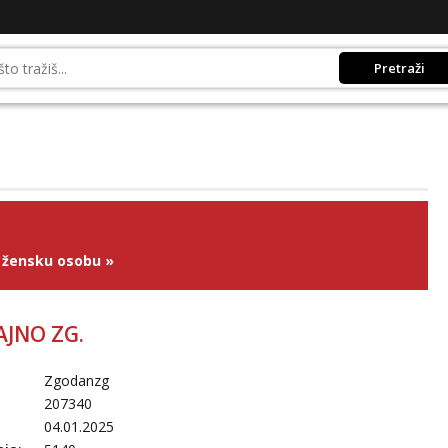
Pretraži
 žensku osobu
»
AJNO ZG.
Zgodanzg
207340
04.01.2025