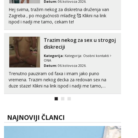
Datum:
06.kolovoza 2026.
Tel:
064/677-677
- Kod: #04
Hej svima, tražim nekog za diskretna druženja van
tel:0,93€ - mob:1,12€ min
Zagreba , po mogućnosti mlađeg 🥰 Klikni na link
Obavijesti me kada se oslobodi
ispod i nadji me tamo, cekam te!
Kristina
Razgovaram :)
Trazim nekog za sex u strogoj
Učiteljica iz predgrađa traži...
diskreciji
Tel:
064/677-677
- Kod: #160
Kategorija:
Kategorija:
Osobni kontakti
tel:0,93€ - mob:1,12€ min
ONA
Obavijesti me kada se oslobodi
Datum:
06.kolovoza 2026.
Trenutno pauziram od faxa i imam jako puno
Alisa
vremena. Trazim nekog decka za redovan sex na
Čekam tvoj poziv!
duze staze! Klikni na link ispod i nadji me tamo,
Tel:
064/677-677
- Kod: #106
cekam te!
tel:0,93€ - mob:1,12€ min
Vanesa
Čekam tvoj poziv!
NAJNOVIJI ČLANCI
Tel:
064/677-677
- Kod: #74
tel:0,93€ - mob:1,12€ min