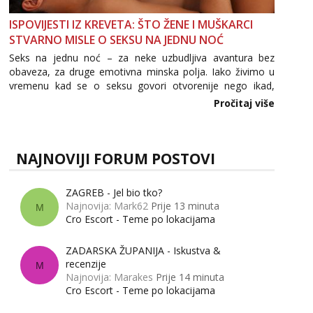
ISPOVIJESTI IZ KREVETA: ŠTO ŽENE I MUŠKARCI
STVARNO MISLE O SEKSU NA JEDNU NOĆ
Seks na jednu noć – za neke uzbudljiva avantura bez
obaveza, za druge emotivna minska polja. Iako živimo u
vremenu kad se o seksu govori otvorenije nego ikad,
tema „jedne noći strasti“ i dalje izaziva burne rasprave. Što
Pročitaj više
zapravo misle žene, a što muškarci? Jesu...
NAJNOVIJI FORUM POSTOVI
ZAGREB - Jel bio tko?
Najnovija: Mark62
Prije 13 minuta
M
Cro Escort - Teme po lokacijama
ZADARSKA ŽUPANIJA - Iskustva &
recenzije
M
Najnovija: Marakes
Prije 14 minuta
Cro Escort - Teme po lokacijama