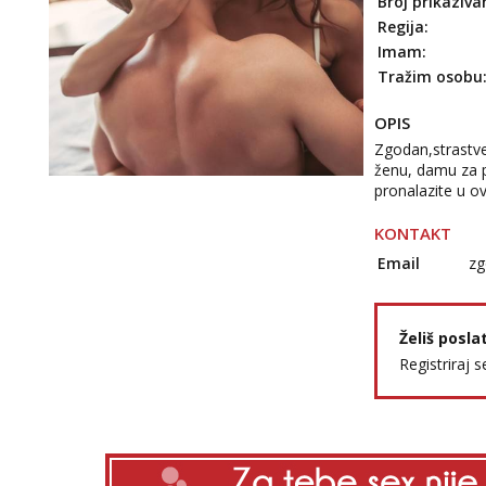
Broj prikaziva
Regija:
Imam:
Tražim osobu
OPIS
Zgodan,strastve
ženu, damu za p
pronalazite u o
KONTAKT
Email
zg
Želiš posla
Registriraj s