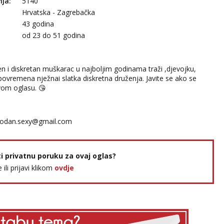
nja:
5140
Hrvatska - Zagrebačka
43 godina
:
od 23 do 51 godina
n i diskretan muškarac u najboljim godinama traži ,djevojku,
ovremena nježnai slatka diskretna druženja. Javite se ako se
vom oglasu. 😘
odan.sexy@gmail.com
ti privatnu poruku za ovaj oglas?
e ili prijavi klikom
ovdje