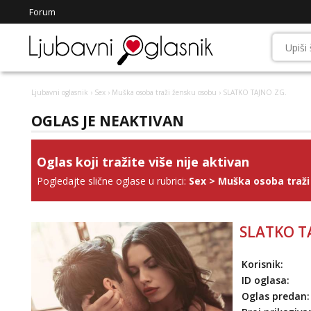
Forum
Ljubavni oglasnik
›
Sex
›
Muška osoba traži žensku osobu
› SLATKO TAJNO ZG.
OGLAS JE NEAKTIVAN
Oglas koji tražite više nije aktivan
Pogledajte slične oglase u rubrici:
Sex
>
Muška osoba traži
SLATKO T
Korisnik:
ID oglasa:
Oglas predan: