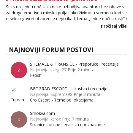
Seks na jednu noć – za neke uzbudljiva avantura bez obaveza,
za druge emotivna minska polja. Iako živimo u vremenu kad se
o seksu govori otvorenije nego ikad, tema „jedne noći strasti“ i
dalje izaziva burne rasprave. Što zapravo misle žene, a što
Pročitaj više
muškarci? Jesu...
NAJNOVIJI FORUM POSTOVI
SHEMALE & TRANSICE - Preporuke i recenzije
Najnovija: zzege27
Prije 2 minuta
Z
Fetish
BEOGRAD ESCORT - Iskustva i recenzije
Najnovija: Supreme98
Prije 3 minuta
Cro Escort - Teme po lokacijama
Smokva.com
Najnovija: xcrox
Prije 7 minuta
X
Stranice i online servisi za upoznavanje