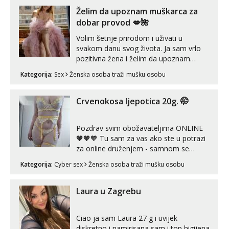
kombinacije halteri, haljine, štikle,
Želim da upoznam muškarca za
samostojeće itd. Nudim svakakva videa
dobar provod 💋🌺
seksa, puš...
Volim šetnje prirodom i uživati u
svakom danu svog života. Ja sam vrlo
pozitivna žena i želim da upoznam
muškarca za dobar provod, naravno
Kategorija:
Sex
Ženska osoba traži mušku osobu
može i nešto više.💋🌺 Klikni na link
ispod i nadji me tamo, cekam te!
Crvenokosa ljepotica 20g. 🤭
Pozdrav svim obožavateljima ONLINE
🧡🧡🧡 Tu sam za vas ako ste u potrazi
za online druženjem - samnom se
možete zabaviti preko videopoziva, ili
Kategorija:
Cyber sex
Ženska osoba traži mušku osobu
ako vam nisam dovoljna radim i u paru i
trojci s kolegicama, svaka je drugačija
😉 Radim i vruća tipkanja uz slike i hot
Laura u Zagrebu
line pozive. Za vas sam pripremila ...
Ciao ja sam Laura 27 g i uvijek
diskretno i namirisana sam i top higijena