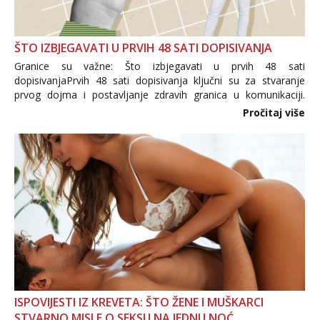
ŠTO IZBJEGAVATI U PRVIH 48 SATI DOPISIVANJA
Granice su važne: Što izbjegavati u prvih 48 sati
dopisivanjaPrvih 48 sati dopisivanja ključni su za stvaranje
prvog dojma i postavljanje zdravih granica u komunikaciji.
Važno je izbjeći prebrzo otkrivanje osobnih ili intimnih
Pročitaj više
informacija, jer nepoznata osoba još nije zaslužila to
povjerenje. Takođe...
ISPOVIJESTI IZ KREVETA: ŠTO ŽENE I MUŠKARCI
STVARNO MISLE O SEKSU NA JEDNU NOĆ