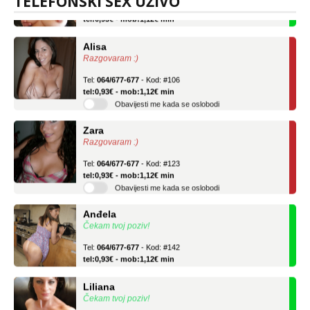
TELEFONSKI SEX UŽIVO
Tel:
064/677-677
- Kod: #69
tel:0,93€ - mob:1,12€ min
Alisa
Razgovaram :)
Tel:
064/677-677
- Kod: #106
tel:0,93€ - mob:1,12€ min
Obavijesti me kada se oslobodi
Zara
Razgovaram :)
Tel:
064/677-677
- Kod: #123
tel:0,93€ - mob:1,12€ min
Obavijesti me kada se oslobodi
Anđela
Čekam tvoj poziv!
Tel:
064/677-677
- Kod: #142
tel:0,93€ - mob:1,12€ min
Liliana
Čekam tvoj poziv!