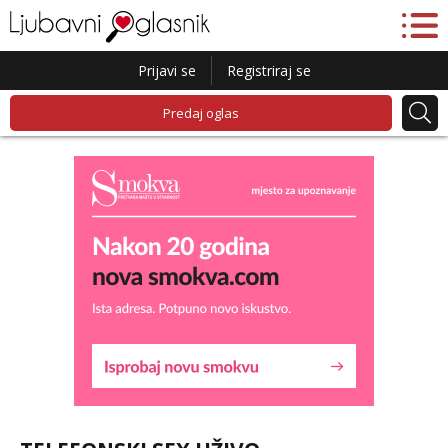
Prijavi se
Registriraj se
Predaj oglas
Liliana
Čekam tvoj poziv!