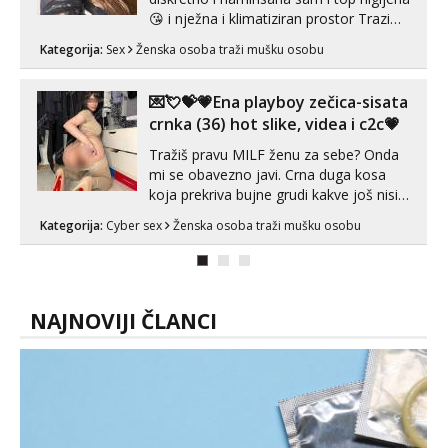
😘 i nježna i klimatiziran prostor Trazim
sex za nagradu Radim klasican sex
Kategorija:
Sex
Ženska osoba traži mušku osobu
Pusenje i gutanje sperme Erotsko rublje
imam uvijek Lizati me mozes i ljubiti po
tijelu Iskljucivo neradim analni !!! I
💌💘💝💗Ena playboy zečica-sisata
neljubim se Wha...
crnka (36) hot slike, videa i c2c💗
Tražiš pravu MILF ženu za sebe? Onda
mi se obavezno javi. Crna duga kosa
koja prekriva bujne grudi kakve još nisi
vidio, čista ŠESTICA! A usne? O usnama
Kategorija:
Cyber sex
Ženska osoba traži mušku osobu
bolje da ni ne pričam. Prave pune usne
koje će ti se urezati u pamćenje, jer
vjeruj mi, takve još nisi vidio. Uvijek sam
spremna za ONLOINE zabavu...
NAJNOVIJI ČLANCI