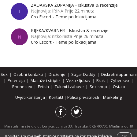
ZADARSKA ŽUPANIJA - Iskustva & recenzije
Najnovija: IRINA
Prije 22 minuta
I
Cro Escort - Teme po lokacijama
RIJEKA/KVARNER - Iskustva & recenzije
Najnovija: nitkoinista
Prije 26 minuta
N
Cro Escort - Teme po lokacijama
Sex
|
Osobni kontakti
|
Druženje
|
Sugar Daddy
|
Diskretni aparmani
|
Potencija
|
Masaže i striptiz
|
Veza / ljubav
|
Brak
|
Cyber sex
|
Phone sex
|
Fetish
|
Tulumi i zabave
|
Sex shop
|
Ostalo
Uvjeti korištenja
|
Kontakt
|
Polica privatnosti
|
Marketing
Maratela mreže d.o.o., Lonjica, Lonjica 33, Hrvatska, 072/700700, Mlađima od 18
godina zabranjeno je pregledavanje stranice i svih njenih dijelova.
Korištenjem ove web stranice pristajete na korištenje kolačića.
OK
Partnerski portali:
osobnikontakti.com
|
hotline.hr
|
ThePornDude.com