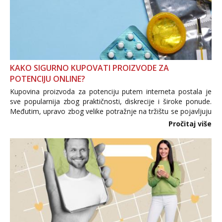
KAKO SIGURNO KUPOVATI PROIZVODE ZA
POTENCIJU ONLINE?
Kupovina proizvoda za potenciju putem interneta postala je
sve popularnija zbog praktičnosti, diskrecije i široke ponude.
Međutim, upravo zbog velike potražnje na tržištu se pojavljuju
i brojni krivotvoreni proizvodi, nepouzdane internetske
Pročitaj više
trgovine te proizvodi nepoznatog podrijetla. ...