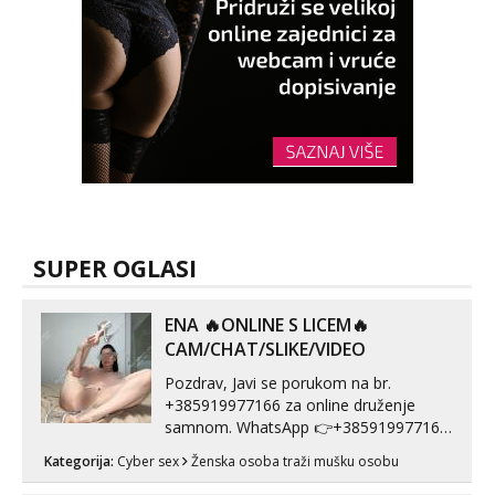
SUPER OGLASI
ENA 🔥ONLINE S LICEM🔥
CAM/CHAT/SLIKE/VIDEO
Pozdrav, Javi se porukom na br.
+385919977166 za online druženje
samnom. WhatsApp 👉+385919977166
Telegram 👉@enafriedrichkis Radim
Kategorija:
Cyber sex
Ženska osoba traži mušku osobu
videopozive s licem, solo i s partnerom,
kolegicama (Tina&Natali), razne