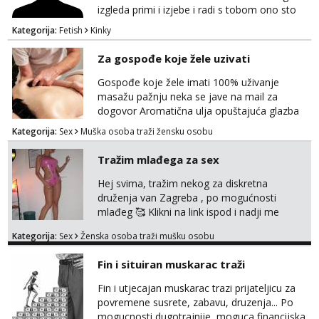
izgleda primi i izjebe i radi s tobom ono sto
on zeli raditi. Cura si van okvira,kinky i
Kategorija:
Fetish
Kinky
poslusna. Idealno 25 godina max okvirno 40.
Nikakve umisljene femy ko fol ljepotice me ne
Za gospođe koje žele uzivati
interesiraju. Stop pederima i slicnima. Stop
bonovima i slicne gluposti. Javi se sa slikom i
Gospođe koje žele imati 100% uživanje
ukratko o sebi na: naal_naal@yaho...
masažu pažnju neka se jave na mail za
dogovor Aromatična ulja opuštajuća glazba
Budi moja Kraljica i ispuni si želje za dobro
Kategorija:
Sex
Muška osoba traži žensku osobu
opuštanje Vaš prostor
Tražim mlađega za sex
Hej svima, tražim nekog za diskretna
druženja van Zagreba , po mogućnosti
mlađeg 🥰 Klikni na link ispod i nadji me
tamo, cekam te!
Kategorija:
Sex
Ženska osoba traži mušku osobu
Fin i situiran muskarac traži
Fin i utjecajan muskarac trazi prijateljicu za
povremene susrete, zabavu, druzenja... Po
mogucnosti dugotrajnije, moguca financijska