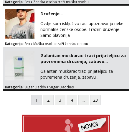
Kategorija:
Sex
Ženska osoba traži mušku osobu
trazim puno samo malo njeznosti i
razumjevanja. volim njezan seks i njezne
Druženje...
poljupce po tijelu koji me jako
pale,obozavam kad muskarac preuzme
Ovdje sam isključivo radi upoznavanja neke
kontrolu . javi se :) Klikni na link ispod i nadji
normalne ženske osobe. Tražim druženje
me tamo, cekam te!
Samo Slavonija
Kategorija:
Sex
Muška osoba traži žensku osobu
Galantan muskarac trazi prijateljicu za
povremena druzenja, zabavu...
Galantan muskarac trazi prijateljicu za
povremena druzenja, zabavu...
Kategorija:
Sugar Daddy
Sugar Daddies
1
2
3
4
...
23