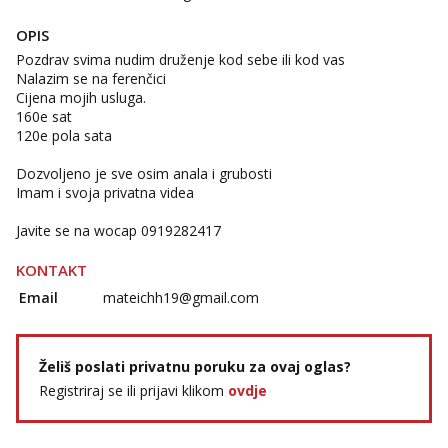
Čekam tvoj poziv!
OPIS
Tel:
064/677-677
- Kod: #142
tel:0,93€ - mob:1,12€ min
Pozdrav svima nudim druženje kod sebe ili kod vas
Nalazim se na ferenčici
Cijena mojih usluga.
160e sat
120e pola sata
Dozvoljeno je sve osim anala i grubosti
Imam i svoja privatna videa
Javite se na wocap 0919282417
KONTAKT
Email
mateichh19@gmail.com
Želiš poslati privatnu poruku za ovaj oglas?
Registriraj se ili prijavi klikom
ovdje