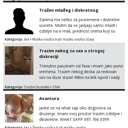
Tražim mlađeg i diskretnog
Zanima me netko za povremene i diskretne
susrete. Molim da se javljaju samo mlađi i
ozbiljni na e-mail, prednost onima koji su
vitke građe, iskustvo mi je nebitno. Higijena i
Kategorija:
Sex
Muška osoba traži mušku osobu (Gay)
diskrecija su mi na prvom mjestu,
maksimalno držim do izgleda, sportski sam
Trazim nekog za sex u strogoj
tip.
diskreciji
Trenutno pauziram od faxa i imam jako puno
vremena. Trazim nekog decka za redovan
sex na duze staze! Klikni na link ispod i nadji
me tamo, cekam te!
Kategorija:
Osobni kontakti
ONA
Avantura
Javite se na what sap oko dogovora za
druzenje. Imam svoj prostor trazim ozbiljne i
dikskretne. WHAT SAPP 095 766 0399
Kategorija:
Sex
Ženska osoba traži mušku osobu