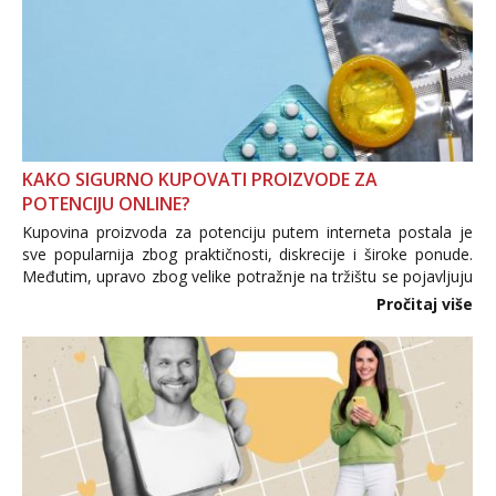
KAKO SIGURNO KUPOVATI PROIZVODE ZA
POTENCIJU ONLINE?
Kupovina proizvoda za potenciju putem interneta postala je
sve popularnija zbog praktičnosti, diskrecije i široke ponude.
Međutim, upravo zbog velike potražnje na tržištu se pojavljuju
i brojni krivotvoreni proizvodi, nepouzdane internetske
Pročitaj više
trgovine te proizvodi nepoznatog podrijetla. ...