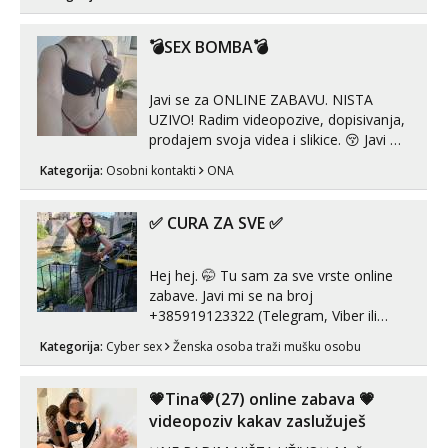
puta dnevno bilo kad i bilo gdje zato se
javi što prije da me isprobaš Klikni na
link ispod i nadji me tamo, cekam te!
💣SEX BOMBA💣
Javi se za ONLINE ZABAVU. NISTA
UZIVO! Radim videopozive, dopisivanja,
prodajem svoja videa i slikice. 😚 Javi mi
se porukom na Whatsupp, Viber ili
Kategorija:
Osobni kontakti
ONA
Telegram. +385 91 723 0045
✅ CURA ZA SVE ✅
Hej hej. 🤭 Tu sam za sve vrste online
zabave. Javi mi se na broj
+385919123322 (Telegram, Viber ili
Whatsapp). 🤙 NE javljaj se na uzivo.
Kategorija:
Cyber sex
Ženska osoba traži mušku osobu
Hvala.
💗Tina💗(27) online zabava 💗
videopoziv kakav zaslužuješ