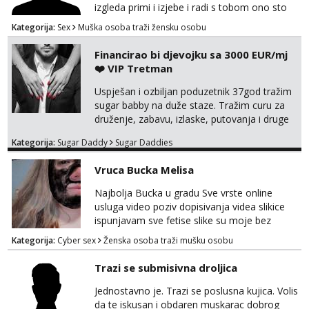
izgleda primi i izjebe i radi s tobom ono sto
on zeli raditi. Cura si van okvira,kinky i
Kategorija:
Sex
Muška osoba traži žensku osobu
poslusna. Idealno 25 godina max okvirno 40.
Nikakve umisljene femy ko fol ljepotice me ne
Financirao bi djevojku sa 3000 EUR/mj
interesiraju. Stop pederima i slicnima. Stop
❤️ VIP Tretman
bonovima i slicne gluposti. Javi se sa slikom i
ukratko o sebi na: naal_naal@yahoo...
Uspješan i ozbiljan poduzetnik 37god tražim
sugar babby na duže staze. Tražim curu za
druženje, zabavu, izlaske, putovanja i druge
lijepe stvari na obostranu korist. Ako si
Kategorija:
Sugar Daddy
Sugar Daddies
otvorena, komunikativna, zgodna i atraktivna
javi se na moj email:
Vruca Bucka Melisa
markodalic37@gmail.com
Najbolja Bucka u gradu Sve vrste online
usluga video poziv dopisivanja videa slikice
ispunjavam sve fetise slike su moje bez
neugodnih iznenađenja javiti se na wap:
Kategorija:
Cyber sex
Ženska osoba traži mušku osobu
+385998702942
Trazi se submisivna droljica
Jednostavno je. Trazi se poslusna kujica. Volis
da te iskusan i obdaren muskarac dobrog