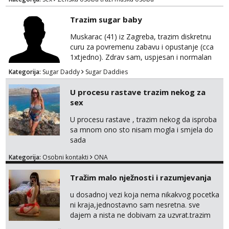
Trazim sugar baby
Muskarac (41) iz Zagreba, trazim diskretnu
curu za povremenu zabavu i opustanje (cca
1xtjedno). Zdrav sam, uspjesan i normalan
muskarca koji je spreman financijski cijeniti
Kategorija:
Sugar Daddy
Sugar Daddies
tvoje vrijeme i trud. Ako smatras da imas sto
ponuditi, javi se s par rijeci o sebi, tome sto
U procesu rastave trazim nekog za
trazis/ocekujes i fotkama na; Telegram
sex
@GentAnte WA 0955812207
U procesu rastave , trazim nekog da isproba
sa mnom ono sto nisam mogla i smjela do
sada
Kategorija:
Osobni kontakti
ONA
Tražim malo nježnosti i razumjevanja
u dosadnoj vezi koja nema nikakvog pocetka
ni kraja,jednostavno sam nesretna. sve
dajem a nista ne dobivam za uzvrat.trazim
muskarca koji ce zadovoljiti moje potrebe,ne