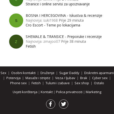
Stranice i online servisi za upoznavanje
BOSNA I HERCEGOVINA - Iskustva & recenzije
Najnovija: suki1968
Prije 29 minuta
S
Cro Escort - Teme po lokacijama
SHEMALE & TRANSICE - Preporuke i recenzije
Najnovija: zmajoo07
Prije 38 minuta
Z
Fetish
Sex
|
Osobni kontakti
|
Druženje
|
Sugar Daddy
|
Diskretni aparmani
|
Potencija
|
Masaže i striptiz
|
Veza / ljubav
|
Brak
|
Cyber sex
|
Phone sex
|
Fetish
|
Tulumi i zabave
|
Sex shop
|
Ostalo
Uvjeti korištenja
|
Kontakt
|
Polica privatnosti
|
Marketing