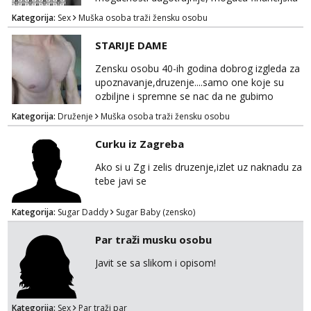
potpora!
Kategorija:
Sex
Muška osoba traži žensku osobu
STARIJE DAME
Zensku osobu 40-ih godina dobrog izgleda za
upoznavanje,druzenje....samo one koje su
ozbiljne i spremne se nac da ne gubimo
vrijeme!
Kategorija:
Druženje
Muška osoba traži žensku osobu
Curku iz Zagreba
Ako si u Zg i zelis druzenje,izlet uz naknadu za
tebe javi se
Kategorija:
Sugar Daddy
Sugar Baby (zensko)
Par traži musku osobu
Javit se sa slikom i opisom!
Kategorija:
Sex
Par traži par