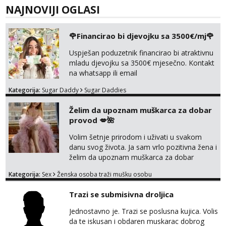
NAJNOVIJI OGLASI
🌹Financirao bi djevojku sa 3500€/mj🌹
Uspješan poduzetnik financirao bi atraktivnu
mladu djevojku sa 3500€ mjesečno. Kontakt
na whatsapp ili email
Kategorija:
Sugar Daddy
Sugar Daddies
Želim da upoznam muškarca za dobar
provod 💋🌺
Volim šetnje prirodom i uživati u svakom
danu svog života. Ja sam vrlo pozitivna žena i
želim da upoznam muškarca za dobar
provod, naravno može i nešto više.💋🌺 Klikni
Kategorija:
Sex
Ženska osoba traži mušku osobu
na link ispod i nadji me tamo, cekam te!
Trazi se submisivna droljica
Jednostavno je. Trazi se poslusna kujica. Volis
da te iskusan i obdaren muskarac dobrog