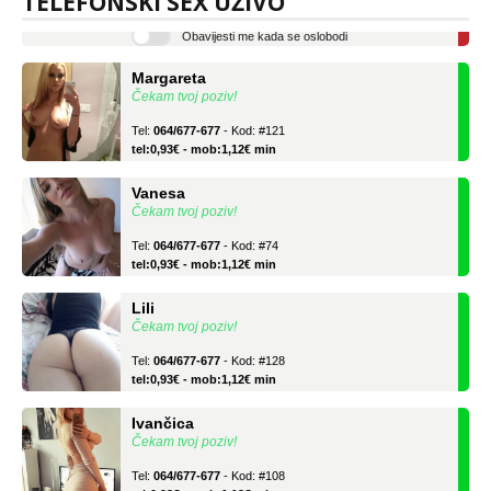
TELEFONSKI SEX UŽIVO
Obavijesti me kada se oslobodi
Margareta
Čekam tvoj poziv!
Tel:
064/677-677
- Kod: #121
tel:0,93€ - mob:1,12€ min
Vanesa
Čekam tvoj poziv!
Tel:
064/677-677
- Kod: #74
tel:0,93€ - mob:1,12€ min
Lili
Čekam tvoj poziv!
Tel:
064/677-677
- Kod: #128
tel:0,93€ - mob:1,12€ min
Ivančica
Čekam tvoj poziv!
Tel:
064/677-677
- Kod: #108
tel:0,93€ - mob:1,12€ min