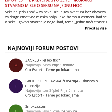
ISPOVIJESTI IZ KREVETA: ŠTO ŽENE I MUŠKARCI
STVARNO MISLE O SEKSU NA JEDNU NOĆ
Seks na jednu noć – za neke uzbudljiva avantura bez obaveza,
za druge emotivna minska polja. Iako živimo u vremenu kad se
o seksu govori otvorenije nego ikad, tema „jedne noći strasti“ i
dalje izaziva burne rasprave. Što zapravo misle žene, a što
Pročitaj više
muškarci? Jesu...
NAJNOVIJI FORUM POSTOVI
ZAGREB - Jel bio tko?
Najnovija: Mrva
Prije 1 minute
M
Cro Escort - Teme po lokacijama
BRODSKO POSAVSKA ŽUPANIJA - Iskustva &
recenzije
T
Najnovija: tom34plet
Prije 5 minuta
Cro Escort - Teme po lokacijama
Smokva.com
Najnovija: lawild
Prije 24 minuta
L