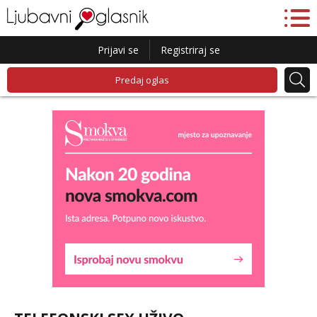
Prijavi se
Registriraj se
Predaj oglas
Liliana
Razgovaram :)
Tel:
064/677-677
- Kod: #69
tel:0,93€ - mob:1,12€ min