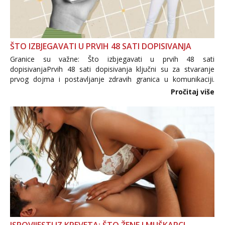
ŠTO IZBJEGAVATI U PRVIH 48 SATI DOPISIVANJA
Granice su važne: Što izbjegavati u prvih 48 sati
dopisivanjaPrvih 48 sati dopisivanja ključni su za stvaranje
prvog dojma i postavljanje zdravih granica u komunikaciji.
Važno je izbjeći prebrzo otkrivanje osobnih ili intimnih
Pročitaj više
informacija, jer nepoznata osoba još nije zaslužila to
povjerenje. Takođe...