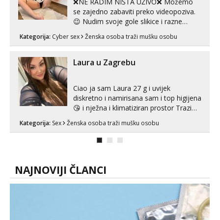
❌NE RADIM NIŠTA UŽIVO❌ Možemo
se zajedno zabaviti preko videopoziva.
😉 Nudim svoje gole slikice i razne
videouradke. 🤩 Za online zabavu pošalji
Kategorija:
Cyber sex
Ženska osoba traži mušku osobu
poruku na Whatsapp, Telegram ili Viber.
😎 +385 91 912 3322 Za provjeru moje
autentičnosti možeš me vidjeti na
Laura u Zagrebu
videopozivu. 😉 S vama sam vec 5 ...
Ciao ja sam Laura 27 g i uvijek
diskretno i namirisana sam i top higijena
😘 i nježna i klimatiziran prostor Trazim
sex za nagradu Radim klasican sex
Kategorija:
Sex
Ženska osoba traži mušku osobu
Pusenje i gutanje sperme Erotsko rublje
imam uvijek Lizati me mozes i ljubiti po
tijelu Iskljucivo neradim analni !!! I
neljubim se Wha...
NAJNOVIJI ČLANCI