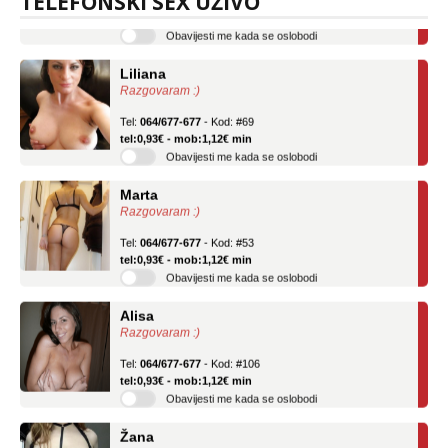
TELEFONSKI SEX UŽIVO
tel:0,93€ - mob:1,12€ min
Obavijesti me kada se oslobodi
Liliana
Razgovaram :)
Tel:
064/677-677
- Kod: #69
tel:0,93€ - mob:1,12€ min
Obavijesti me kada se oslobodi
Marta
Razgovaram :)
Tel:
064/677-677
- Kod: #53
tel:0,93€ - mob:1,12€ min
Obavijesti me kada se oslobodi
Alisa
Razgovaram :)
Tel:
064/677-677
- Kod: #106
tel:0,93€ - mob:1,12€ min
Obavijesti me kada se oslobodi
Žana
Razgovaram :)