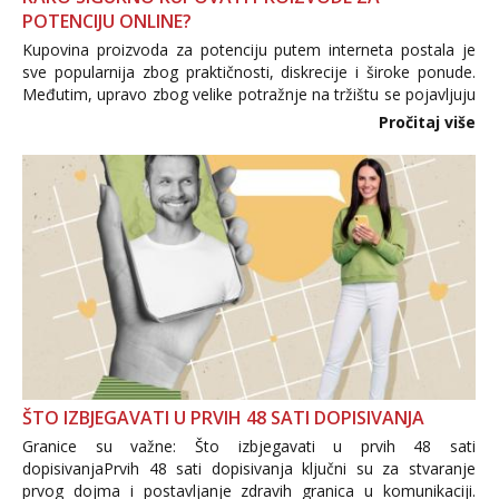
POTENCIJU ONLINE?
Kupovina proizvoda za potenciju putem interneta postala je
sve popularnija zbog praktičnosti, diskrecije i široke ponude.
Međutim, upravo zbog velike potražnje na tržištu se pojavljuju
i brojni krivotvoreni proizvodi, nepouzdane internetske
Pročitaj više
trgovine te proizvodi nepoznatog podrijetla. ...
ŠTO IZBJEGAVATI U PRVIH 48 SATI DOPISIVANJA
Granice su važne: Što izbjegavati u prvih 48 sati
dopisivanjaPrvih 48 sati dopisivanja ključni su za stvaranje
prvog dojma i postavljanje zdravih granica u komunikaciji.