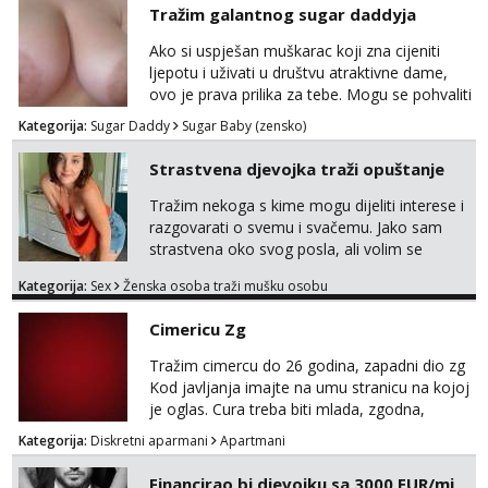
Tražim galantnog sugar daddyja
negdje u mrak, prije seksa dobijes odmah na
Žana
ruke, molim samo ozbiljne da se javljaju one
Ako si uspješan muškarac koji zna cijeniti
Razgovaram :)
koje se pale na seks po mracnim parkinzima,
ljepotu i uživati u društvu atraktivne dame,
sumarcima itd be...
Tel:
064/677-677
- Kod: #135
ovo je prava prilika za tebe. Mogu se pohvaliti
tel:0,93€ - mob:1,12€ min
prekrasnim licem, dugom, njegovanom
Kategorija:
Sugar Daddy
Sugar Baby (zensko)
Obavijesti me kada se oslobodi
kosom i fit figurom. Moje grudi su broj 4,a
guza je, bez lažne skromnosti, prava top
Anita
Strastvena djevojka traži opuštanje
forma. Diskretno i opušteno druženje je moj
Razgovaram :)
stil, bez dugačkih dopisivanja, putovanja ili
Tražim nekoga s kime mogu dijeliti interese i
Tel:
064/677-677
- Kod: #87
javnih pojavljivanja. Što nudim: - atraktivno i
razgovarati o svemu i svačemu. Jako sam
tel:0,93€ - mob:1,12€ min
ugo...
strastvena oko svog posla, ali volim se
Obavijesti me kada se oslobodi
opustiti i provesti vrijeme s prijateljima.
Kategorija:
Sex
Ženska osoba traži mušku osobu
Voljela bi naci nekoga pa da se nemoram
Zara
samo s prijateljima opustati ;) Klikni na link
Razgovaram :)
Cimericu Zg
ispod i nadji me tamo, cekam te!
Tel:
064/677-677
- Kod: #123
Tražim cimercu do 26 godina, zapadni dio zg
tel:0,93€ - mob:1,12€ min
Kod javljanja imajte na umu stranicu na kojoj
Obavijesti me kada se oslobodi
je oglas. Cura treba biti mlada, zgodna,
Anđela
uredna, bez poroka.
Kategorija:
Diskretni aparmani
Apartmani
Čekam tvoj poziv!
Financirao bi djevojku sa 3000 EUR/mj
Tel:
064/677-677
- Kod: #142