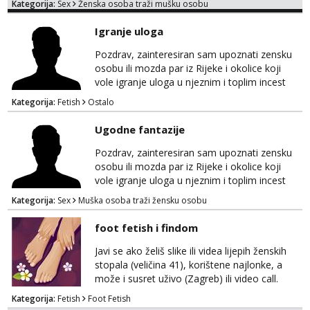
Kategorija:
Sex
Ženska osoba traži mušku osobu
na sexdater link i javi mi se tamo....
Igranje uloga
Pozdrav, zainteresiran sam upoznati zensku
osobu ili mozda par iz Rijeke i okolice koji
vole igranje uloga u njeznim i toplim incest
pricama, izgled nebitan, bitno je da znas sto
Kategorija:
Fetish
Ostalo
zelis i da se volis zabavljati. Javitese na mail,
viber, wapp ili zovite. Samo ozbiljni, hvala
Ugodne fantazije
Pozdrav, zainteresiran sam upoznati zensku
osobu ili mozda par iz Rijeke i okolice koji
vole igranje uloga u njeznim i toplim incest
pricama, izgled nebitan, bitno je da znas sto
Kategorija:
Sex
Muška osoba traži žensku osobu
zelis i da se volis zabavljati. Javitese na mail,
viber, wapp ili zovite. Samo ozbiljni, hvala
foot fetish i findom
Javi se ako želiš slike ili videa lijepih ženskih
stopala (veličina 41), korištene najlonke, a
može i susret uživo (Zagreb) ili video call.
Mlada sam, lijepa i obrazovana te spremna za
Kategorija:
Fetish
Foot Fetish
dogovore i ispunjavanje želja. Molim samo