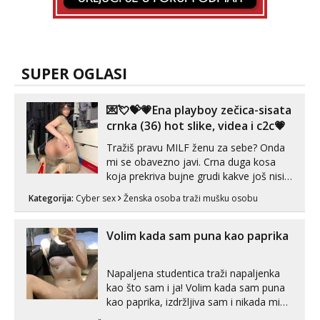
SUPER OGLASI
💌💘💝💗Ena playboy zečica-sisata
crnka (36) hot slike, videa i c2c💗
Tražiš pravu MILF ženu za sebe? Onda
mi se obavezno javi. Crna duga kosa
koja prekriva bujne grudi kakve još nisi
vidio, čista ŠESTICA! A usne? O usnama
Kategorija:
Cyber sex
Ženska osoba traži mušku osobu
bolje da ni ne pričam. Prave pune usne
koje će ti se urezati u pamćenje, jer
vjeruj mi, takve još nisi vidio. Uvijek sam
Volim kada sam puna kao paprika
spremna za ONLOINE zabavu...
Napaljena studentica traži napaljenka
kao što sam i ja! Volim kada sam puna
kao paprika, izdržljiva sam i nikada mi
nije dosta seksa. Volim grubi seks i više