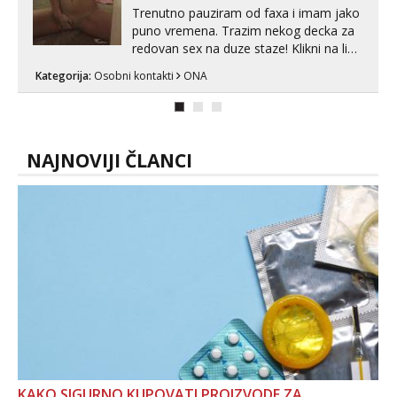
Trenutno pauziram od faxa i imam jako
puno vremena. Trazim nekog decka za
redovan sex na duze staze! Klikni na link
ispod i nadji me tamo, cekam te!
Kategorija:
Osobni kontakti
ONA
NAJNOVIJI ČLANCI
KAKO SIGURNO KUPOVATI PROIZVODE ZA