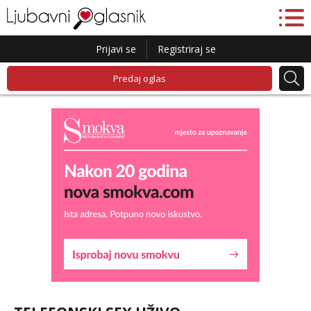
Prijavi se
Registriraj se
Predaj oglas
Lucija
Razgovaram :)
Tel:
064/677-677
- Kod: #136