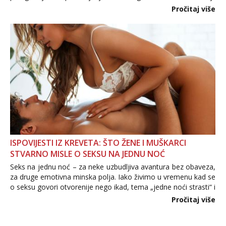
Važno je izbjeći prebrzo otkrivanje osobnih ili intimnih
Pročitaj više
informacija, jer nepoznata osoba još nije zaslužila to
povjerenje. Takođe...
ISPOVIJESTI IZ KREVETA: ŠTO ŽENE I MUŠKARCI
STVARNO MISLE O SEKSU NA JEDNU NOĆ
Seks na jednu noć – za neke uzbudljiva avantura bez obaveza,
za druge emotivna minska polja. Iako živimo u vremenu kad se
o seksu govori otvorenije nego ikad, tema „jedne noći strasti“ i
dalje izaziva burne rasprave. Što zapravo misle žene, a što
Pročitaj više
muškarci? Jesu...