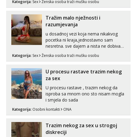
Kategorija:
Sex
Ženska osoba traži mušku osobu
puta dnevno bilo kad i bilo gdje zato se
javi što prije da me isprobaš Klikni na
link ispod i nadji me tamo, cekam te!
Tražim malo nježnosti i
razumjevanja
u dosadnoj vezi koja nema nikakvog
pocetka ni kraja,jednostavno sam
nesretna. sve dajem a nista ne dobivam
za uzvrat.trazim muskarca koji ce
Kategorija:
Sex
Ženska osoba traži mušku osobu
zadovoljiti moje potrebe,ne trazim puno
samo malo njeznosti i razumjevanja.
volim njezan seks i njezne poljupce po
U procesu rastave trazim nekog
tijelu koji me jako pale,obozavam kad
za sex
muskar...
U procesu rastave , trazim nekog da
isproba sa mnom ono sto nisam mogla
i smjela do sada
Kategorija:
Osobni kontakti
ONA
Trazim nekog za sex u strogoj
diskreciji