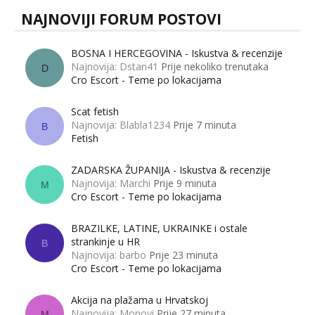
NAJNOVIJI FORUM POSTOVI
BOSNA I HERCEGOVINA - Iskustva & recenzije
Najnovija: Dstan41
Prije nekoliko trenutaka
D
Cro Escort - Teme po lokacijama
Scat fetish
Najnovija: Blabla1234
Prije 7 minuta
B
Fetish
ZADARSKA ŽUPANIJA - Iskustva & recenzije
Najnovija: Marchi
Prije 9 minuta
M
Cro Escort - Teme po lokacijama
BRAZILKE, LATINE, UKRAINKE i ostale
strankinje u HR
B
Najnovija: barbo
Prije 23 minuta
Cro Escort - Teme po lokacijama
Akcija na plažama u Hrvatskoj
Najnovija: Monovi
Prije 27 minuta
M