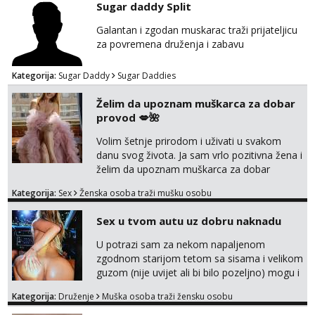
Sugar daddy Split
Razgovaram :)
Galantan i zgodan muskarac traži prijateljicu
Tel:
064/677-677
- Kod: #136
za povremena druženja i zabavu
tel:0,93€ - mob:1,12€ min
Obavijesti me kada se oslobodi
Kategorija:
Sugar Daddy
Sugar Daddies
Liliana
Razgovaram :)
Želim da upoznam muškarca za dobar
provod 💋🌺
Tel:
064/677-677
- Kod: #69
tel:0,93€ - mob:1,12€ min
Volim šetnje prirodom i uživati u svakom
Obavijesti me kada se oslobodi
danu svog života. Ja sam vrlo pozitivna žena i
Marta
želim da upoznam muškarca za dobar
Razgovaram :)
provod, naravno može i nešto više.💋🌺 Klikni
Kategorija:
Sex
Ženska osoba traži mušku osobu
na link ispod i nadji me tamo, cekam te!
Tel:
064/677-677
- Kod: #53
tel:0,93€ - mob:1,12€ min
Sex u tvom autu uz dobru naknadu
Obavijesti me kada se oslobodi
U potrazi sam za nekom napaljenom
Alisa
zgodnom starijom tetom sa sisama i velikom
Razgovaram :)
guzom (nije uvijet ali bi bilo pozeljno) mogu i
mladje djevojke kojima nije bitan izgled vec
Tel:
064/677-677
- Kod: #106
Kategorija:
Druženje
Muška osoba traži žensku osobu
tel:0,93€ - mob:1,12€ min
dobra zabava uz naknadu, trazim neku koja
Obavijesti me kada se oslobodi
bi dosla po mene da se odemo seksat