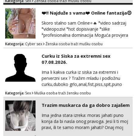
Kategorija:
Sex
Ženska osoba traži mušku osobu
❤️‼️ Najduže s vama❤️ Online fantazija😍
Skoro stalno sam Online⭐🔥 °video sadrzaj
°videopozivi °hot dopisivanje °slike
°profesionalna dominacija Moguća provjera
videopozivom, no ako se nakon toga ne
Kategorija:
Cyber sex
Ženska osoba traži mušku osobu
javite, vise vam ju ne radim 😉 100% prava i
diskretna. Probaj me jednom, nećeš moći bez
Curku iz Siska za extremni sex
mene 😜😇 Nemojte me pitati za uzivo, jer to
07.08.2026.
ne radim. 0998785600 javljanje isključivo
porukom na WhatsApp🩷
Ima li kakva curka iz siska za extremni i
perverzni sex ? Tražim mladu i podložnu
curku,duboko grlo,anal,fist,piss,spit,puno
pljuvačke,ulja i pissa,volim isto tako masažu
Kategorija:
Sex
Muška osoba traži žensku osobu
prostate,rimyob,extremno full perverzno,bez
tabua,najlonke crne i visoke sexy štikle
Trazim muskarca da ga dobro zajašem
obavezno imati na sebi,za početak s.t.o
nudim za druženje večeras,noć kod
Ima jedna stara izreka: moras jahati puno
mene,javljanje isključivo pozivom
konja da bi nasla onog pravoga. Jesi li ti moj
pravi, ili te samo moram jahati? Onaj moj
bivsi je bio samo konj hahahahah Klikni niže