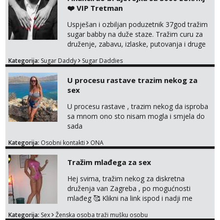
tel:0,93€ - mob:1,12€ min
❤️ VIP Tretman
Uspješan i ozbiljan poduzetnik 37god tražim
sugar babby na duže staze. Tražim curu za
druženje, zabavu, izlaske, putovanja i druge
lijepe stvari na obostranu korist. Ako si
Kategorija:
Sugar Daddy
Sugar Daddies
otvorena, komunikativna, zgodna i atraktivna
javi se na moj email:
U procesu rastave trazim nekog za
markodalic37@gmail.com
sex
U procesu rastave , trazim nekog da isproba
sa mnom ono sto nisam mogla i smjela do
sada
Kategorija:
Osobni kontakti
ONA
Tražim mlađega za sex
Hej svima, tražim nekog za diskretna
druženja van Zagreba , po mogućnosti
mlađeg 🥰 Klikni na link ispod i nadji me
tamo, cekam te!
Kategorija:
Sex
Ženska osoba traži mušku osobu