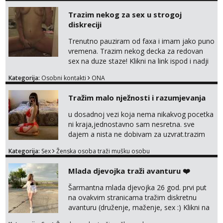
Trazim nekog za sex u strogoj
diskreciji
Trenutno pauziram od faxa i imam jako puno
vremena. Trazim nekog decka za redovan
sex na duze staze! Klikni na link ispod i nadji
me tamo, cekam te!
Kategorija:
Osobni kontakti
ONA
Tražim malo nježnosti i razumjevanja
u dosadnoj vezi koja nema nikakvog pocetka
ni kraja,jednostavno sam nesretna. sve
dajem a nista ne dobivam za uzvrat.trazim
muskarca koji ce zadovoljiti moje potrebe,ne
Kategorija:
Sex
Ženska osoba traži mušku osobu
trazim puno samo malo njeznosti i
razumjevanja. volim njezan seks i njezne
Mlada djevojka traži avanturu ❤️
poljupce po tijelu koji me jako
pale,obozavam kad muskarac preuzme
Šarmantna mlada djevojka 26 god. prvi put
kontrolu . javi se :) Klikni na link ispod i nadji
na ovakvim stranicama tražim diskretnu
me tamo, cekam te!
avanturu (druženje, maženje, sex :) Klikni na
link ispod i nadji me tamo, cekam te!