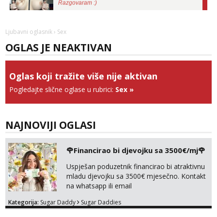
Tel:
064/677-677
- Kod: #135
tel:0,93€ - mob:1,12€ min
Obavijesti me kada se oslobodi
Ljubavni oglasnik
› Sex
OGLAS JE NEAKTIVAN
Anita
Razgovaram :)
Tel:
064/677-677
- Kod: #87
Oglas koji tražite više nije aktivan
tel:0,93€ - mob:1,12€ min
Obavijesti me kada se oslobodi
Pogledajte slične oglase u rubrici:
Sex
»
Zara
Razgovaram :)
NAJNOVIJI OGLASI
Tel:
064/677-677
- Kod: #123
tel:0,93€ - mob:1,12€ min
Obavijesti me kada se oslobodi
🌹Financirao bi djevojku sa 3500€/mj🌹
Anđela
Uspješan poduzetnik financirao bi atraktivnu
Čekam tvoj poziv!
mladu djevojku sa 3500€ mjesečno. Kontakt
na whatsapp ili email
Tel:
064/677-677
- Kod: #142
tel:0,93€ - mob:1,12€ min
Kategorija:
Sugar Daddy
Sugar Daddies
Lucija