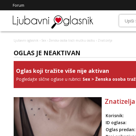
Forum
Ljubavni oglasnik
›
Sex
›
Ženska osoba traži mušku osobu
› Znatizelja
OGLAS JE NEAKTIVAN
Oglas koji tražite više nije aktivan
Pogledajte slične oglase u rubrici:
Sex
>
Ženska osoba tra
Znatizelja
Korisnik:
ID oglasa:
Oglas predan: