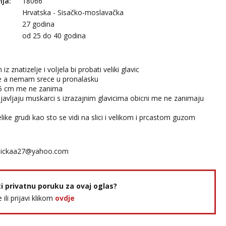
nja:
18066
Hrvatska - Sisačko-moslavačka
27 godina
:
od 25 do 40 godina
z znatizelje i voljela bi probati veliki glavic
e a nemam srece u pronalasku
 15 cm me ne zanima
javljaju muskarci s izrazajnim glavicima obicni me ne zanimaju
ike grudi kao sto se vidi na slici i velikom i prcastom guzom
ickaa27@yahoo.com
ti privatnu poruku za ovaj oglas?
e ili prijavi klikom
ovdje