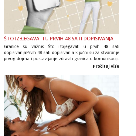
ŠTO IZBJEGAVATI U PRVIH 48 SATI DOPISIVANJA
Granice su važne: Što izbjegavati u prvih 48 sati
dopisivanjaPrvih 48 sati dopisivanja ključni su za stvaranje
prvog dojma i postavljanje zdravih granica u komunikaciji.
Važno je izbjeći prebrzo otkrivanje osobnih ili intimnih
Pročitaj više
informacija, jer nepoznata osoba još nije zaslužila to
povjerenje. Takođe...