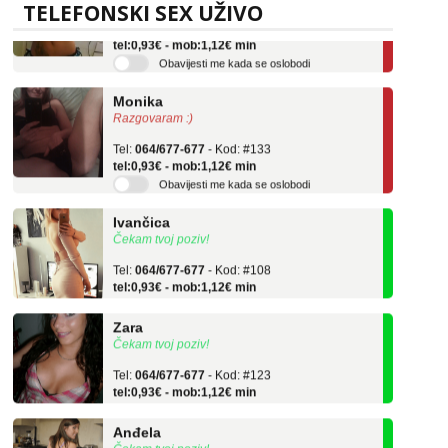
TELEFONSKI SEX UŽIVO
Tel:
064/677-677
- Kod: #132
tel:0,93€ - mob:1,12€ min
Obavijesti me kada se oslobodi
Monika
Razgovaram :)
Tel:
064/677-677
- Kod: #133
tel:0,93€ - mob:1,12€ min
Obavijesti me kada se oslobodi
Ivančica
Čekam tvoj poziv!
Tel:
064/677-677
- Kod: #108
tel:0,93€ - mob:1,12€ min
Zara
Čekam tvoj poziv!
Tel:
064/677-677
- Kod: #123
tel:0,93€ - mob:1,12€ min
Anđela
Čekam tvoj poziv!