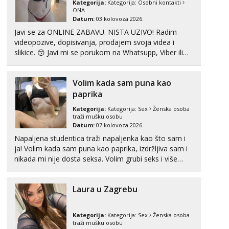
Kategorija:
Kategorija:
Osobni kontakti
Tel:
064/677-677
- Kod: #123
ONA
tel:0,93€ - mob:1,12€ min
Datum:
03.kolovoza 2026.
Javi se za ONLINE ZABAVU. NISTA UZIVO! Radim
Anđela
videopozive, dopisivanja, prodajem svoja videa i
Čekam tvoj poziv!
slikice. 😚 Javi mi se porukom na Whatsupp, Viber ili
Telegram. +385 91 723 0045
Tel:
064/677-677
- Kod: #142
tel:0,93€ - mob:1,12€ min
Volim kada sam puna kao
paprika
Kategorija:
Kategorija:
Sex
Ženska osoba
traži mušku osobu
Datum:
07.kolovoza 2026.
Napaljena studentica traži napaljenka kao što sam i
ja! Volim kada sam puna kao paprika, izdržljiva sam i
nikada mi nije dosta seksa. Volim grubi seks i više
puta dnevno bilo kad i bilo gdje zato se javi što prije
da me isprobaš Klikni na link ispod i nadji me tamo,
Laura u Zagrebu
cekam te!
Kategorija:
Kategorija:
Sex
Ženska osoba
traži mušku osobu