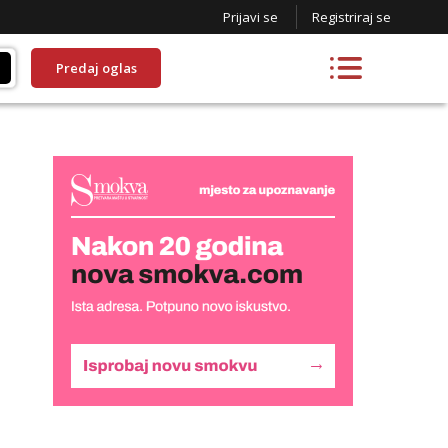
Prijavi se
Registriraj se
Predaj oglas
Biljana
Razgovaram :)