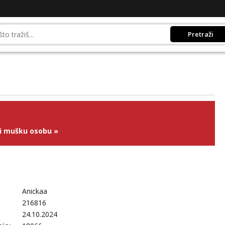
Pretraži
ži mušku osobu
»
Anickaa
216816
24.10.2024