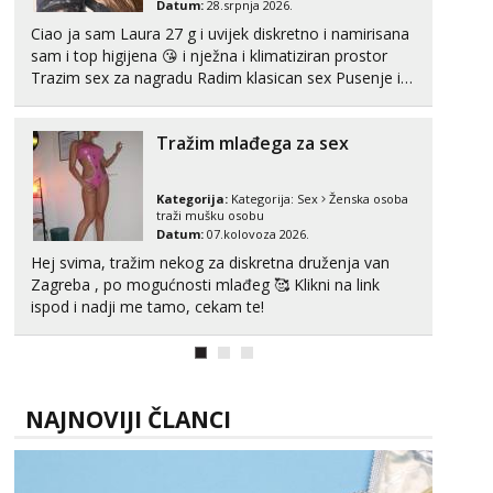
Datum:
28.srpnja 2026.
Ciao ja sam Laura 27 g i uvijek diskretno i namirisana
sam i top higijena 😘 i nježna i klimatiziran prostor
Trazim sex za nagradu Radim klasican sex Pusenje i
gutanje sperme Erotsko rublje imam uvijek Lizati me
mozes i ljubiti po tijelu Iskljucivo neradim analni !!! I
Tražim mlađega za sex
neljubim se Wha...
Kategorija:
Kategorija:
Sex
Ženska osoba
traži mušku osobu
Datum:
07.kolovoza 2026.
Hej svima, tražim nekog za diskretna druženja van
Zagreba , po mogućnosti mlađeg 🥰 Klikni na link
ispod i nadji me tamo, cekam te!
NAJNOVIJI ČLANCI