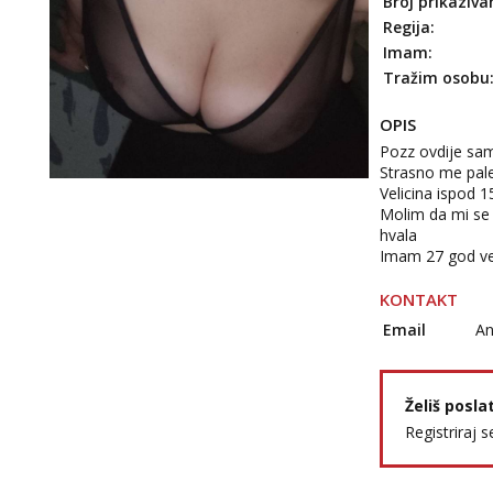
Broj prikaziva
Regija:
Imam:
Tražim osobu
OPIS
Pozz ovdije sam i
Strasno me pal
Velicina ispod
Molim da mi se 
hvala
Imam 27 god vel
KONTAKT
Email
An
Želiš posla
Registriraj s