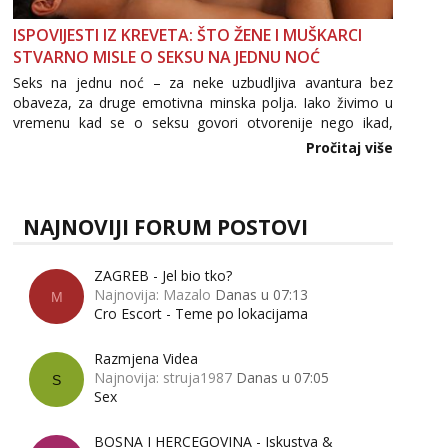
ISPOVIJESTI IZ KREVETA: ŠTO ŽENE I MUŠKARCI
STVARNO MISLE O SEKSU NA JEDNU NOĆ
Seks na jednu noć – za neke uzbudljiva avantura bez
obaveza, za druge emotivna minska polja. Iako živimo u
vremenu kad se o seksu govori otvorenije nego ikad,
tema „jedne noći strasti“ i dalje izaziva burne rasprave. Što
Pročitaj više
zapravo misle žene, a što muškarci? Jesu...
NAJNOVIJI FORUM POSTOVI
ZAGREB - Jel bio tko?
Najnovija: Mazalo
Danas u 07:13
M
Cro Escort - Teme po lokacijama
Razmjena Videa
Najnovija: struja1987
Danas u 07:05
S
Sex
BOSNA I HERCEGOVINA - Iskustva &