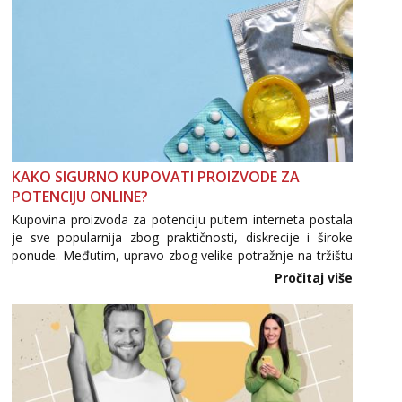
KAKO SIGURNO KUPOVATI PROIZVODE ZA
POTENCIJU ONLINE?
Kupovina proizvoda za potenciju putem interneta postala
je sve popularnija zbog praktičnosti, diskrecije i široke
ponude. Međutim, upravo zbog velike potražnje na tržištu
se pojavljuju i brojni krivotvoreni proizvodi, nepouzdane
Pročitaj više
internetske trgovine te proizvodi nepoznatog podrijetla. ...