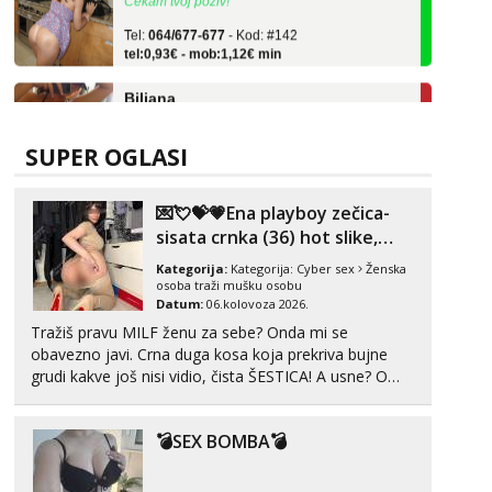
Tel:
064/677-677
- Kod: #142
tel:0,93€ - mob:1,12€ min
Biljana
Razgovaram :)
Tel:
064/677-677
- Kod: #132
tel:0,93€ - mob:1,12€ min
SUPER OGLASI
Obavijesti me kada se oslobodi
💌💘💝💗Ena playboy zečica-
Monika
Razgovaram :)
sisata crnka (36) hot slike,
videa i c2c💗
Tel:
064/677-677
- Kod: #133
Kategorija:
Kategorija:
Cyber sex
Ženska
tel:0,93€ - mob:1,12€ min
osoba traži mušku osobu
Obavijesti me kada se oslobodi
Datum:
06.kolovoza 2026.
Tražiš pravu MILF ženu za sebe? Onda mi se
Ivančica
obavezno javi. Crna duga kosa koja prekriva bujne
Čekam tvoj poziv!
grudi kakve još nisi vidio, čista ŠESTICA! A usne? O
usnama bolje da ni ne pričam. Prave pune usne koje
Tel:
064/677-677
- Kod: #108
tel:0,93€ - mob:1,12€ min
će ti se urezati u pamćenje, jer vjeruj mi, takve još
💣SEX BOMBA💣
nisi vidio. Uvijek sam spremna za ONLOINE zabavu...
Zara
Čekam tvoj poziv!