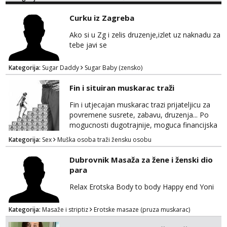
Curku iz Zagreba
Ako si u Zg i zelis druzenje,izlet uz naknadu za
tebe javi se
Kategorija:
Sugar Daddy
Sugar Baby (zensko)
Fin i situiran muskarac traži
Fin i utjecajan muskarac trazi prijateljicu za
povremene susrete, zabavu, druzenja... Po
mogucnosti dugotrajnije, moguca financijska
potpora!
Kategorija:
Sex
Muška osoba traži žensku osobu
Dubrovnik Masaža za žene i ženski dio
para
Relax Erotska Body to body Happy end Yoni
Kategorija:
Masaže i striptiz
Erotske masaze (pruza muskarac)