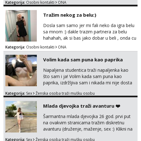
Kategorija:
Osobni kontakti
ONA
Tražim nekog za belu:)
Dosla sam samo jer mi fali neko da igra belu
sa mnom :) dakle trazim partnera za belu
hahahah, ak si bas jako dobar u beli , onda cu
razmislit za dalje Klikni na link ispod i nadji me
Kategorija:
Osobni kontakti
ONA
tamo, cekam te!
Volim kada sam puna kao paprika
Napaljena studentica traži napaljenka kao
što sam i ja! Volim kada sam puna kao
paprika, izdržljiva sam i nikada mi nije dosta
seksa. Volim grubi seks i više puta dnevno
Kategorija:
Sex
Ženska osoba traži mušku osobu
bilo kad i bilo gdje zato se javi što prije da
me isprobaš Klikni na link ispod i nadji me
Mlada djevojka traži avanturu ❤️
tamo, cekam te!
Šarmantna mlada djevojka 26 god. prvi put
na ovakvim stranicama tražim diskretnu
avanturu (druženje, maženje, sex :) Klikni na
link ispod i nadji me tamo, cekam te!
Kategorija:
Sex
Ženska osoba traži mušku osobu