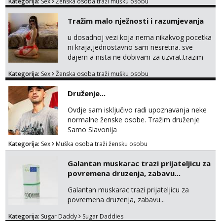
Kategorija:
Sex
Ženska osoba traži mušku osobu
Tražim malo nježnosti i razumjevanja
u dosadnoj vezi koja nema nikakvog pocetka
ni kraja,jednostavno sam nesretna. sve
dajem a nista ne dobivam za uzvrat.trazim
muskarca koji ce zadovoljiti moje potrebe,ne
Kategorija:
Sex
Ženska osoba traži mušku osobu
trazim puno samo malo njeznosti i
razumjevanja. volim njezan seks i njezne
Druženje...
poljupce po tijelu koji me jako
pale,obozavam kad muskarac preuzme
Ovdje sam isključivo radi upoznavanja neke
kontrolu . javi se :) Klikni na link ispod i nadji
normalne ženske osobe. Tražim druženje
me tamo, cekam te!
Samo Slavonija
Kategorija:
Sex
Muška osoba traži žensku osobu
Galantan muskarac trazi prijateljicu za
povremena druzenja, zabavu...
Galantan muskarac trazi prijateljicu za
povremena druzenja, zabavu...
Kategorija:
Sugar Daddy
Sugar Daddies