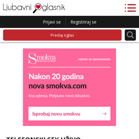
Prijavi se
Registriraj se
Predaj oglas
Lucija
Razgovaram :)
Tel:
064/677-677
- Kod: #136