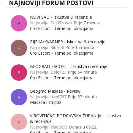
NAJNOVIJI FORUM POSTOVI
NOVI SAD - Iskustva & recenzije
Najnovija: PajaTrosak
Prije 7 minuta
P
Cro Escort - Teme po lokacijama
RIJEKA/KVARNER - Iskustva & recenzije
Najnovija: RibarRI
Prije 15 minuta
R
Cro Escort - Teme po lokacijama
BEOGRAD ESCORT - Iskustva i recenzije
Najnovija: Bole123
Prije 54 minuta
B
Cro Escort - Teme po lokacijama
Beograd Masaze - Review
Najnovija: rizz6767
Prije 57 minuta
R
Masaža i striptiz
VIROVITIČKO PODRAVSKA ŽUPANIJA - Iskustva
& recenzije
V
Najnovija: Vladek36
Danas u 06:22
Cro Escort - Teme po lokacijama