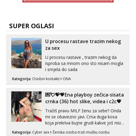
SUPER OGLASI
U procesu rastave trazim nekog
za sex
U procesu rastave , trazim nekog da
isproba sa mnom ono sto nisam mogla
i smjela do sada
Kategorija:
Osobni kontakti
ONA
💌💘💝💗Ena playboy zečica-sisata
crnka (36) hot slike, videa i c2c💗
Tražiš pravu MILF ženu za sebe? Onda
mi se obavezno javi. Crna duga kosa
koja prekriva bujne grudi kakve još nisi
vidio, čista ŠESTICA! A usne? O usnama
Kategorija:
Cyber sex
Ženska osoba traži mušku osobu
bolje da ni ne pričam. Prave pune usne