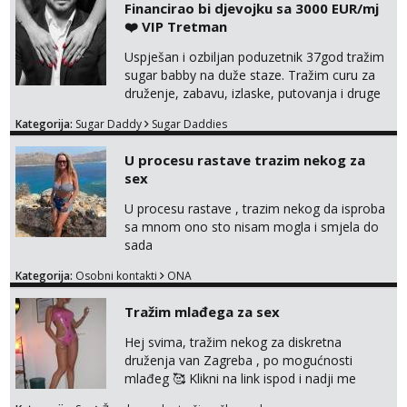
Financirao bi djevojku sa 3000 EUR/mj
❤️ VIP Tretman
Uspješan i ozbiljan poduzetnik 37god tražim
sugar babby na duže staze. Tražim curu za
druženje, zabavu, izlaske, putovanja i druge
lijepe stvari na obostranu korist. Ako si
Kategorija:
Sugar Daddy
Sugar Daddies
otvorena, komunikativna, zgodna i atraktivna
javi se na moj email:
U procesu rastave trazim nekog za
markodalic37@gmail.com
sex
U procesu rastave , trazim nekog da isproba
sa mnom ono sto nisam mogla i smjela do
sada
Kategorija:
Osobni kontakti
ONA
Tražim mlađega za sex
Hej svima, tražim nekog za diskretna
druženja van Zagreba , po mogućnosti
mlađeg 🥰 Klikni na link ispod i nadji me
tamo, cekam te!