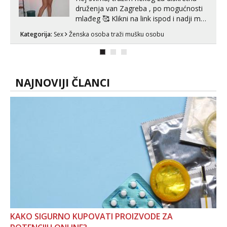
druženja van Zagreba , po mogućnosti
mlađeg 🥰 Klikni na link ispod i nadji me
tamo, cekam te!
Kategorija:
Sex
Ženska osoba traži mušku osobu
NAJNOVIJI ČLANCI
KAKO SIGURNO KUPOVATI PROIZVODE ZA