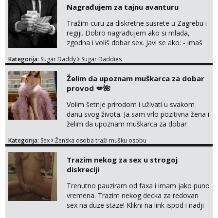
trata.vrh@gmail.com
Nagrađujem za tajnu avanturu
Tražim curu za diskretne susrete u Zagrebu i
regiji. Dobro nagrađujem ako si mlada,
zgodna i voliš dobar sex. Javi se ako: - imaš
do 25 godina - imaš do 65 kg - imaš dugu
Kategorija:
Sugar Daddy
Sugar Daddies
kosu - se dobro ljubiš - si fleksibilna s
vremenom (jer ga nemam previše) i
Želim da upoznam muškarca za dobar
dostupna radnim danom (vikendi i noći su za
provod 💋🌺
obitelj) - vodiš brigu o zdravlju i koristiš
zaštitu Ne javljajte se: - debele - frajeri i
Volim šetnje prirodom i uživati u svakom
paro...
danu svog života. Ja sam vrlo pozitivna žena i
želim da upoznam muškarca za dobar
provod, naravno može i nešto više.💋🌺 Klikni
Kategorija:
Sex
Ženska osoba traži mušku osobu
na link ispod i nadji me tamo, cekam te!
Trazim nekog za sex u strogoj
diskreciji
Trenutno pauziram od faxa i imam jako puno
vremena. Trazim nekog decka za redovan
sex na duze staze! Klikni na link ispod i nadji
me tamo, cekam te!