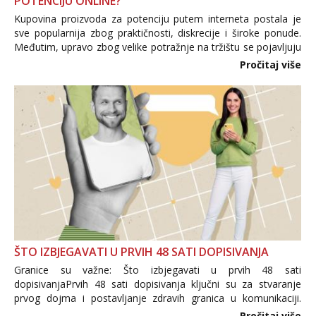
POTENCIJU ONLINE?
Kupovina proizvoda za potenciju putem interneta postala je
sve popularnija zbog praktičnosti, diskrecije i široke ponude.
Međutim, upravo zbog velike potražnje na tržištu se pojavljuju
i brojni krivotvoreni proizvodi, nepouzdane internetske
Pročitaj više
trgovine te proizvodi nepoznatog podrijetla. ...
ŠTO IZBJEGAVATI U PRVIH 48 SATI DOPISIVANJA
Granice su važne: Što izbjegavati u prvih 48 sati
dopisivanjaPrvih 48 sati dopisivanja ključni su za stvaranje
prvog dojma i postavljanje zdravih granica u komunikaciji.
Važno je izbjeći prebrzo otkrivanje osobnih ili intimnih
Pročitaj više