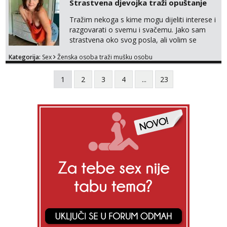
Strastvena djevojka traži opuštanje
Tražim nekoga s kime mogu dijeliti interese i
razgovarati o svemu i svačemu. Jako sam
strastvena oko svog posla, ali volim se
opustiti i provesti vrijeme s prijateljima.
Kategorija:
Sex
Ženska osoba traži mušku osobu
Voljela bi naci nekoga pa da se nemoram
samo s prijateljima opustati ;) Klikni na link
1
2
3
4
...
23
ispod i nadji me tamo, cekam te!