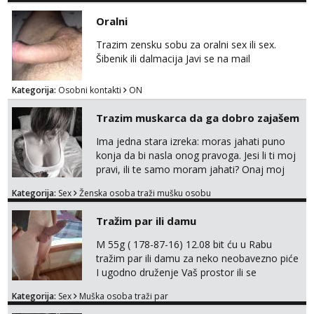
Oralni
Trazim zensku sobu za oralni sex ili sex.
Šibenik ili dalmacija Javi se na mail
Kategorija:
Osobni kontakti
ON
Trazim muskarca da ga dobro zajašem
Ima jedna stara izreka: moras jahati puno
konja da bi nasla onog pravoga. Jesi li ti moj
pravi, ili te samo moram jahati? Onaj moj
bivsi je bio samo konj hahahahah Klikni niže
Kategorija:
Sex
Ženska osoba traži mušku osobu
na sexdater link i javi mi se tamo....
Tražim par ili damu
M 55g ( 178-87-16) 12.08 bit ću u Rabu
tražim par ili damu za neko neobavezno piće
I ugodno druženje Vaš prostor ili se
odvezemo gumenjakom na nekoj osamoj
Kategorija:
Sex
Muška osoba traži par
plaži na noćno kupanje Kontakt