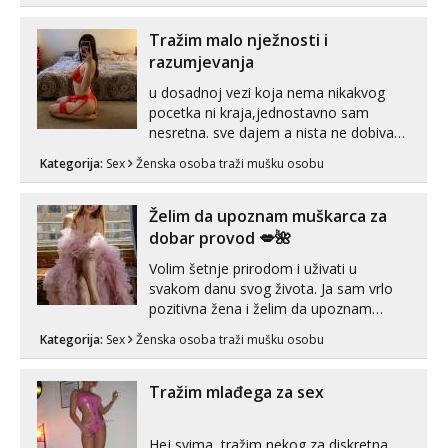
koje će ti se urezati u pamćenje, jer
vjeruj mi, takve još nisi vidio. Uvijek sam
Tražim malo nježnosti i
spremna za ONLOINE zabavu...
razumjevanja
u dosadnoj vezi koja nema nikakvog
pocetka ni kraja,jednostavno sam
nesretna. sve dajem a nista ne dobivam
za uzvrat.trazim muskarca koji ce
Kategorija:
Sex
Ženska osoba traži mušku osobu
zadovoljiti moje potrebe,ne trazim puno
samo malo njeznosti i razumjevanja.
volim njezan seks i njezne poljupce po
Želim da upoznam muškarca za
tijelu koji me jako pale,obozavam kad
dobar provod 💋🌺
muskar...
Volim šetnje prirodom i uživati u
svakom danu svog života. Ja sam vrlo
pozitivna žena i želim da upoznam
muškarca za dobar provod, naravno
Kategorija:
Sex
Ženska osoba traži mušku osobu
može i nešto više.💋🌺 Klikni na link
ispod i nadji me tamo, cekam te!
Tražim mlađega za sex
Hej svima, tražim nekog za diskretna