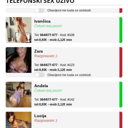
TELEFONSKI SEX UŽIVO
tel:0,93€ - mob:1,12€ min
Obavijesti me kada se oslobodi
Ivančica
Čekam tvoj poziv!
Tel:
064/677-677
- Kod: #108
tel:0,93€ - mob:1,12€ min
Zara
Razgovaram :)
Tel:
064/677-677
- Kod: #123
tel:0,93€ - mob:1,12€ min
Obavijesti me kada se oslobodi
Anđela
Čekam tvoj poziv!
Tel:
064/677-677
- Kod: #142
tel:0,93€ - mob:1,12€ min
Lucija
Razgovaram :)
Tel:
064/677-677
- Kod: #136