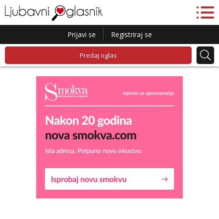
Prijavi se
Registriraj se
Predaj oglas