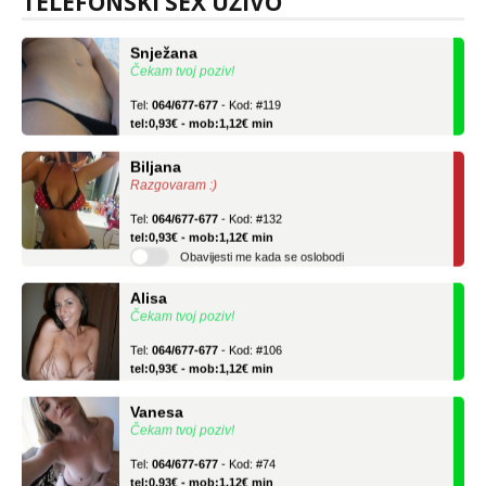
TELEFONSKI SEX UŽIVO
Snježana
Čekam tvoj poziv!
Tel:
064/677-677
- Kod: #119
tel:0,93€ - mob:1,12€ min
Biljana
Razgovaram :)
Tel:
064/677-677
- Kod: #132
tel:0,93€ - mob:1,12€ min
Obavijesti me kada se oslobodi
Alisa
Čekam tvoj poziv!
Tel:
064/677-677
- Kod: #106
tel:0,93€ - mob:1,12€ min
Vanesa
Čekam tvoj poziv!
Tel:
064/677-677
- Kod: #74
tel:0,93€ - mob:1,12€ min