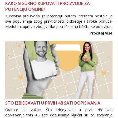
KAKO SIGURNO KUPOVATI PROIZVODE ZA
POTENCIJU ONLINE?
Kupovina proizvoda za potenciju putem interneta postala je
sve popularnija zbog praktičnosti, diskrecije i široke ponude.
Međutim, upravo zbog velike potražnje na tržištu se pojavljuju
i brojni krivotvoreni proizvodi, nepouzdane internetske
Pročitaj više
trgovine te proizvodi nepoznatog podrijetla. ...
ŠTO IZBJEGAVATI U PRVIH 48 SATI DOPISIVANJA
Granice su važne: Što izbjegavati u prvih 48 sati
dopisivanjaPrvih 48 sati dopisivanja ključni su za stvaranje