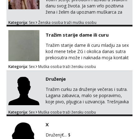
danu svog života. Ja sam vrlo pozitivna
žena i želim da upoznam muškarca za
dobar provod, naravno može i nešto više.
Kategorija:
Sex
Ženska osoba traži mušku osobu
💋🌺 Klikni na link ispod i nadji me tamo,
cekam te!
Tražim starije dame ili curu
Tražim starije dame ili curu mladju za sex
kod mene tebe ZG i okolica danas sutra
prekosutra može i naknada moja kontakt
WhatsApp SMS poziv prednosti imaju
Kategorija:
Sex
Muška osoba traži žensku osobu
starije 091 2504 794
Druženje
Tražim curku za druženje večeras i sutra.
Lagana zabavica, malo se popravimo,
koje pivo, pljugica i uzivancija. Trešnjavka
jug. We're jammin' To think that jammin'
Kategorija:
Sex
Muška osoba traži žensku osobu
was a thing of the past We're jammin'
And I hope this jam is gonna last
X
Druženj€... $