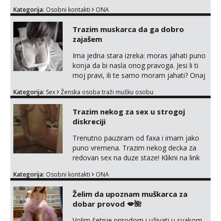
Kategorija:
Osobni kontakti
ONA
Trazim muskarca da ga dobro
zajašem
Ima jedna stara izreka: moras jahati puno
konja da bi nasla onog pravoga. Jesi li ti
moj pravi, ili te samo moram jahati? Onaj
moj bivsi je bio samo konj hahahahah
Kategorija:
Sex
Ženska osoba traži mušku osobu
Klikni niže na sexdater link i javi mi se
tamo....
Trazim nekog za sex u strogoj
diskreciji
Trenutno pauziram od faxa i imam jako
puno vremena. Trazim nekog decka za
redovan sex na duze staze! Klikni na link
ispod i nadji me tamo, cekam te!
Kategorija:
Osobni kontakti
ONA
Želim da upoznam muškarca za
dobar provod 💋🌺
Volim šetnje prirodom i uživati u svakom