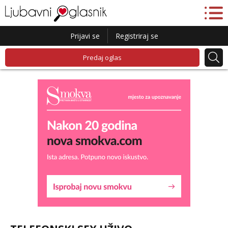
Prijavi se
Registriraj se
Predaj oglas
Maja
Čekam tvoj poziv!
Tel:
064/677-677
- Kod: #04
tel:0,93€ - mob:1,12€ min