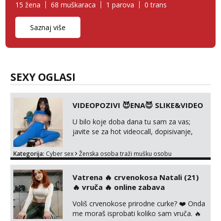
15 žena
68 muškaraca
1 parova
0 trans
Saznaj više
SEXY OGLASI
VIDEOPOZIVI 😈ENA😈 SLIKE&VIDEO
U bilo koje doba dana tu sam za vas;
javite se za hot videocall, dopisivanje,
moja vruća videa seksa, solo, s
kolegicama, uniforme, u autu itd, te za
Kategorija:
Cyber sex
Ženska osoba traži mušku osobu
gole slikice 💋 WhatsApp 👉
+385919977166 Telegram 👉
Vatrena ‎️‍🔥 crvenokosa Natali (21)
@enafriedrichkis ISKLJUČIVO ONLINE,
‎️‍🔥 vruča‎ ️‍🔥 online zabava ‎
NIŠTA UŽIVO
Voliš crvenokose prirodne curke? ❤️ Onda
me moraš isprobati koliko sam vruča.‎ ️‍🔥