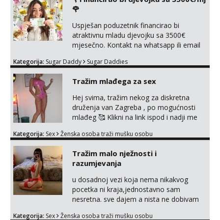
🌹
Uspješan poduzetnik financirao bi
atraktivnu mladu djevojku sa 3500€
mjesečno. Kontakt na whatsapp ili email
Kategorija:
Sugar Daddy
Sugar Daddies
Tražim mlađega za sex
Hej svima, tražim nekog za diskretna
druženja van Zagreba , po mogućnosti
mlađeg 🥰 Klikni na link ispod i nadji me
tamo, cekam te!
Kategorija:
Sex
Ženska osoba traži mušku osobu
Tražim malo nježnosti i
razumjevanja
u dosadnoj vezi koja nema nikakvog
pocetka ni kraja,jednostavno sam
nesretna. sve dajem a nista ne dobivam
za uzvrat.trazim muskarca koji ce
Kategorija:
Sex
Ženska osoba traži mušku osobu
zadovoljiti moje potrebe,ne trazim puno