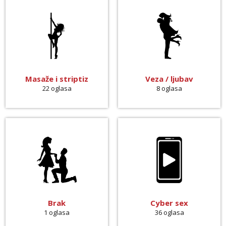
Anđela
Čekam tvoj poziv!
Tel:
064/677-677
- Kod: #142
tel:0,93€ - mob:1,12€ min
Masaže i striptiz
Veza / ljubav
22 oglasa
8 oglasa
Brak
Cyber sex
1 oglasa
36 oglasa