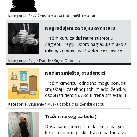
Kategorija:
Sex
Ženska osoba traži mušku osobu
Nagrađujem za tajnu avanturu
Tražim curu za diskretne susrete u
Zagrebu i regiji. Dobro nagrađujem ako si
mlada, zgodna i voliš dobar sex. Javi se
ako: - imaš do 25 godina - imaš do 65 kg -
Kategorija:
Sugar Daddy
Sugar Daddies
imaš dugu kosu - se dobro ljubiš - si
fleksibilna s vremenom (jer ga nemam
Nudim smještaj studentici
previše) i dostupna radnim danom (vikendi
i noći su za obitelj) - vodiš brigu o zdravlju
Tražim cimericu, odnosno mogu ponuditi
i koristiš zaštitu Ne javljajte se: - debele -
smještaj u zasebnoj sobi mlađoj ženskoj
frajeri i paro...
osobi (studentici). Ako ti treba smještaj u
ZG-u, a ne želiš plaćati sobu i tako malo
Kategorija:
Druženje
Muška osoba traži žensku osobu
uštedjeti, javi se na mail.
Tražim nekog za belu:)
Dosla sam samo jer mi fali neko da igra
belu sa mnom :) dakle trazim partnera za