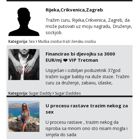
samo malo njeznosti i razumjevanja.
Rijeka,Crikvenica,Zagreb
volim njezan seks i njezne poljupce po
tijelu koji me jako pale,obozavam kad
Tražim curu, Rijeka,Crikvenica, Zagreb, da
muskarac preuzme kontrolu . javi se :)
može putovati uz moju nagradu, Druženje,
Klikni na link ispod i nadji me tamo, cekam
sockjob.
te!
Kategorija:
Sex
Muška osoba traži žensku osobu
Financirao bi djevojku sa 3000
EUR/mj ❤️ VIP Tretman
Uspješan i ozbiljan poduzetnik 37god
tražim sugar babby na duže staze. Tražim
curu za druženje, zabavu, izlaske,
putovanja i druge lijepe stvari na
Kategorija:
Sugar Daddy
Sugar Daddies
obostranu korist. Ako si otvorena,
komunikativna, zgodna i atraktivna javi se
U procesu rastave trazim nekog za
na moj email: markodalic37@gmail.com
sex
U procesu rastave , trazim nekog da
isproba sa mnom ono sto nisam mogla i
smjela do sada