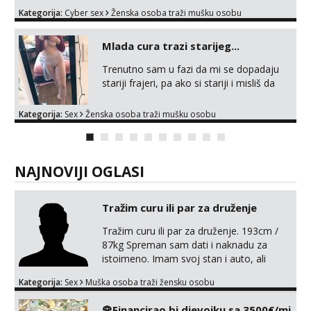
MLADA vražica koja ima 100% prorodne
Kategorija:
Cyber sex
Ženska osoba traži mušku osobu
grudi, 💦 Misli su mi uvijek prljave i u
svemu vidim samo užitak. 💦 U mojoj
raznolikoj ponudi možeš pranaći nešto po
Mlada cura trazi starijeg...
svojoj mjeri. Sexi videa s kolegicama,
Trenutno sam u fazi da mi se dopadaju
dečkom ili pak ja sama di se dovodim do
stariji frajeri, pa ako si stariji i misliš da
ludila. 🍑 Naravno ako ti moja ponuda nije
možeš izdržat moj ritam , izazivam te da
dovoljna uvijek mogu napraviti neki
probaš 😎
mate...
Kategorija:
Sex
Ženska osoba traži mušku osobu
NAJNOVIJI OGLASI
Tražim curu ili par za druženje
Tražim curu ili par za druženje. 193cm /
87kg Spreman sam dati i naknadu za
istoimeno. Imam svoj stan i auto, ali
pristajem na sve. Javite se na mail ispod,
Kategorija:
Sex
Muška osoba traži žensku osobu
pa izmijenimo brojeve. Molim Vas bez
ponuda istog spola. mauli772@proton.me
🌹Financirao bi djevojku sa 3500€/mj