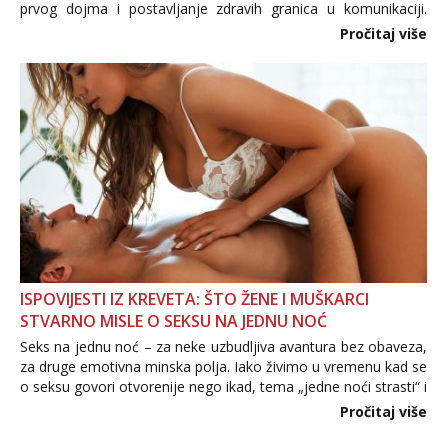
prvog dojma i postavljanje zdravih granica u komunikaciji.
Važno je izbjeći prebrzo otkrivanje osobnih ili intimnih
Pročitaj više
informacija, jer nepoznata osoba još nije zaslužila to
povjerenje. Takođe...
ISPOVIJESTI IZ KREVETA: ŠTO ŽENE I MUŠKARCI
STVARNO MISLE O SEKSU NA JEDNU NOĆ
Seks na jednu noć – za neke uzbudljiva avantura bez obaveza,
za druge emotivna minska polja. Iako živimo u vremenu kad se
o seksu govori otvorenije nego ikad, tema „jedne noći strasti“ i
dalje izaziva burne rasprave. Što zapravo misle žene, a što
Pročitaj više
muškarci? Jesu...