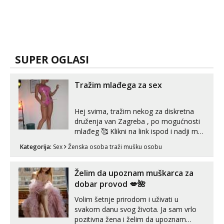
SUPER OGLASI
Tražim mlađega za sex
Hej svima, tražim nekog za diskretna
druženja van Zagreba , po mogućnosti
mlađeg 🥰 Klikni na link ispod i nadji me
tamo, cekam te!
Kategorija:
Sex
Ženska osoba traži mušku osobu
Želim da upoznam muškarca za
dobar provod 💋🌺
Volim šetnje prirodom i uživati u
svakom danu svog života. Ja sam vrlo
pozitivna žena i želim da upoznam