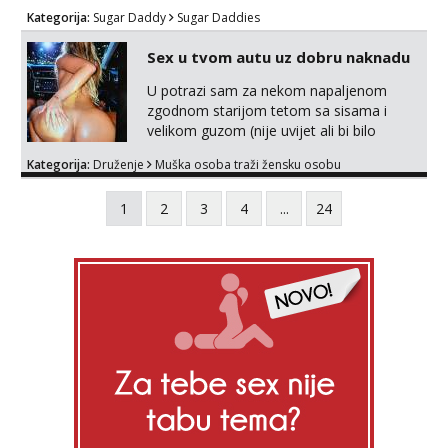
Kategorija:
Sugar Daddy
Sugar Daddies
Sex u tvom autu uz dobru naknadu
U potrazi sam za nekom napaljenom
zgodnom starijom tetom sa sisama i
velikom guzom (nije uvijet ali bi bilo
pozeljno) mogu i mladje djevojke kojima
Kategorija:
Druženje
Muška osoba traži žensku osobu
nije bitan izgled vec dobra zabava uz
naknadu, trazim neku koja bi dosla po
1
2
3
4
...
24
mene da se odemo seksat negdje u mrak,
prije seksa dobijes odmah na ruke, molim
samo ozbiljne da se javljaju one koje se
pale na seks po mracnim parkinzima,
sumarcima itd be...