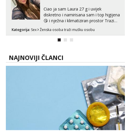
Ciao ja sam Laura 27 g i uvijek
diskretno i namirisana sam i top higijena
😘 i nježna i klimatiziran prostor Trazim
sex za nagradu Radim klasican sex
Kategorija:
Sex
Ženska osoba traži mušku osobu
Pusenje i gutanje sperme Erotsko rublje
imam uvijek Lizati me mozes i ljubiti po
tijelu Iskljucivo neradim analni !!! I
neljubim se Wha...
NAJNOVIJI ČLANCI