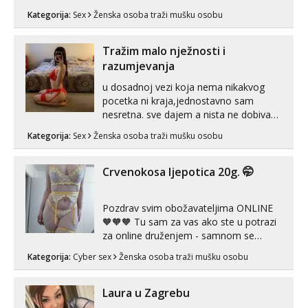
muškarca za dobar provod, naravno
Kategorija:
Sex
Ženska osoba traži mušku osobu
može i nešto više.💋🌺 Klikni na link
ispod i nadji me tamo, cekam te!
Tražim malo nježnosti i
razumjevanja
u dosadnoj vezi koja nema nikakvog
pocetka ni kraja,jednostavno sam
nesretna. sve dajem a nista ne dobivam
za uzvrat.trazim muskarca koji ce
Kategorija:
Sex
Ženska osoba traži mušku osobu
zadovoljiti moje potrebe,ne trazim puno
samo malo njeznosti i razumjevanja.
volim njezan seks i njezne poljupce po
Crvenokosa ljepotica 20g. 🤭
tijelu koji me jako pale,obozavam kad
muskar...
Pozdrav svim obožavateljima ONLINE
🧡🧡🧡 Tu sam za vas ako ste u potrazi
za online druženjem - samnom se
možete zabaviti preko videopoziva, ili
Kategorija:
Cyber sex
Ženska osoba traži mušku osobu
ako vam nisam dovoljna radim i u paru i
trojci s kolegicama, svaka je drugačija
😉 Radim i vruća tipkanja uz slike i hot
Laura u Zagrebu
line pozive. Za vas sam pripremila ...