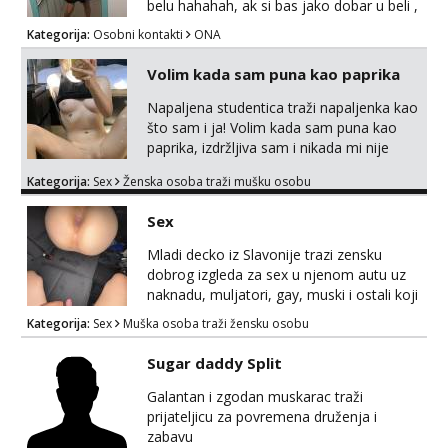
belu hahahah, ak si bas jako dobar u beli ,
onda cu razmislit za dalje Klikni na link
Kategorija:
Osobni kontakti
ONA
ispod i nadji me tamo, cekam te!
Volim kada sam puna kao paprika
Napaljena studentica traži napaljenka kao
što sam i ja! Volim kada sam puna kao
paprika, izdržljiva sam i nikada mi nije
dosta seksa. Volim grubi seks i više puta
Kategorija:
Sex
Ženska osoba traži mušku osobu
dnevno bilo kad i bilo gdje zato se javi što
prije da me isprobaš Klikni na link ispod i
Sex
nadji me tamo, cekam te!
Mladi decko iz Slavonije trazi zensku
dobrog izgleda za sex u njenom autu uz
naknadu, muljatori, gay, muski i ostali koji
misle trosit vrijeme na pisanje mogu
Kategorija:
Sex
Muška osoba traži žensku osobu
zaobic oglas, ako si slavonije i
zainteresirana da te punim negdje u mraku
Sugar daddy Split
u tvom autu javi se na whatsapp porukom
098 199 1895.
Galantan i zgodan muskarac traži
prijateljicu za povremena druženja i
zabavu