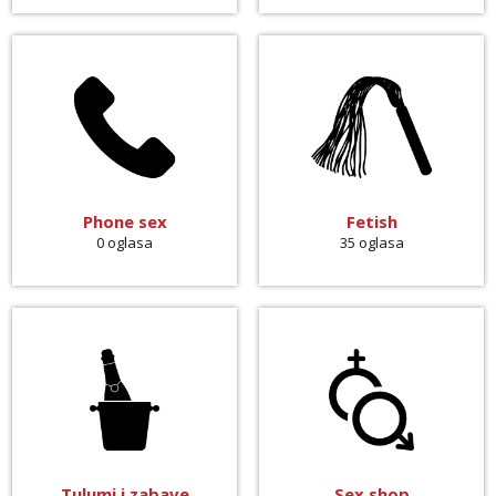
Phone sex
Fetish
0 oglasa
35 oglasa
Tulumi i zabave
Sex shop