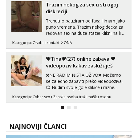
😉 Radim i vruća tipkanja uz slike i hot
Trazim nekog za sex u strogoj
line pozive. Za vas sam pripremila ...
diskreciji
Trenutno pauziram od faxa i imam jako
puno vremena. Trazim nekog decka za
redovan sex na duze staze! Klikni na link
ispod i nadji me tamo, cekam te!
Kategorija:
Osobni kontakti
ONA
💗Tina💗(27) online zabava 💗
videopoziv kakav zaslužuješ
❌NE RADIM NIŠTA UŽIVO❌ Možemo
se zajedno zabaviti preko videopoziva.
😉 Nudim svoje gole slikice i razne
videouradke. 🤩 Za online zabavu pošalji
Kategorija:
Cyber sex
Ženska osoba traži mušku osobu
poruku na Whatsapp, Telegram ili Viber.
😎 +385 91 912 3322 Za provjeru moje
autentičnosti možeš me vidjeti na
videopozivu. 😉 S vama sam vec 5 ...
NAJNOVIJI ČLANCI