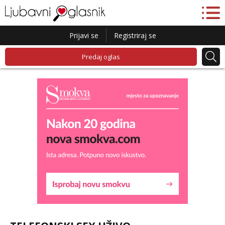
Prijavi se
Registriraj se
Predaj oglas
Lucija
Čekam tvoj poziv!
Tel:
064/677-677
- Kod: #136