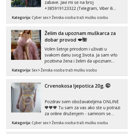
zabave. Javi mi se na broj
+385919123322 (Telegram, Viber ili
Whatsapp). 🤙 NE javljaj se na uzivo.
Kategorija:
Cyber sex
Ženska osoba traži mušku osobu
Hvala.
Želim da upoznam muškarca za
dobar provod 💋🌺
Volim šetnje prirodom i uživati u
svakom danu svog života. Ja sam vrlo
pozitivna žena i želim da upoznam
muškarca za dobar provod, naravno
Kategorija:
Sex
Ženska osoba traži mušku osobu
može i nešto više.💋🌺 Klikni na link
ispod i nadji me tamo, cekam te!
Crvenokosa ljepotica 20g. 🤭
Pozdrav svim obožavateljima ONLINE
🧡🧡🧡 Tu sam za vas ako ste u potrazi
za online druženjem - samnom se
možete zabaviti preko videopoziva, ili
Kategorija:
Cyber sex
Ženska osoba traži mušku osobu
ako vam nisam dovoljna radim i u paru i
trojci s kolegicama, svaka je drugačija