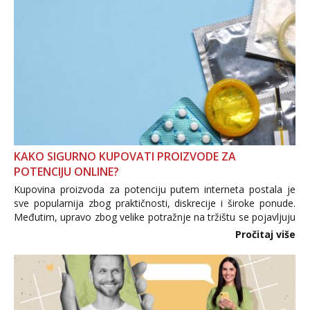
KAKO SIGURNO KUPOVATI PROIZVODE ZA
POTENCIJU ONLINE?
Kupovina proizvoda za potenciju putem interneta postala je
sve popularnija zbog praktičnosti, diskrecije i široke ponude.
Međutim, upravo zbog velike potražnje na tržištu se pojavljuju
i brojni krivotvoreni proizvodi, nepouzdane internetske
Pročitaj više
trgovine te proizvodi nepoznatog podrijetla. ...