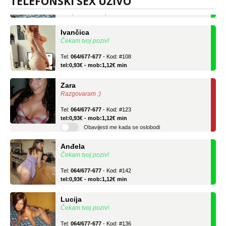
TELEFONSKI SEX UŽIVO
tel:0,93€ - mob:1,12€ min
Ivančica
Čekam tvoj poziv!
Tel:
064/677-677
- Kod: #108
tel:0,93€ - mob:1,12€ min
Zara
Razgovaram :)
Tel:
064/677-677
- Kod: #123
tel:0,93€ - mob:1,12€ min
Obavijesti me kada se oslobodi
Anđela
Čekam tvoj poziv!
Tel:
064/677-677
- Kod: #142
tel:0,93€ - mob:1,12€ min
Lucija
Čekam tvoj poziv!
Tel:
064/677-677
- Kod: #136