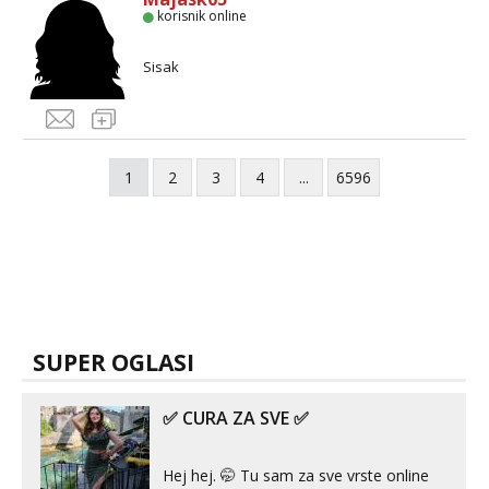
korisnik online
Sisak
1
2
3
4
...
6596
SUPER OGLASI
✅ CURA ZA SVE ✅
Hej hej. 🤭 Tu sam za sve vrste online