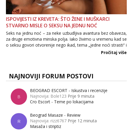
ISPOVIJESTI IZ KREVETA: ŠTO ŽENE I MUŠKARCI
STVARNO MISLE O SEKSU NA JEDNU NOĆ
Seks na jednu noć – za neke uzbudljiva avantura bez obaveza,
za druge emotivna minska polja. Iako živimo u vremenu kad se
o seksu govori otvorenije nego ikad, tema „jedne noći strasti“ i
dalje izaziva burne rasprave. Što zapravo misle žene, a što
Pročitaj više
muškarci? Jesu...
NAJNOVIJI FORUM POSTOVI
BEOGRAD ESCORT - Iskustva i recenzije
Najnovija: Bole123
Prije 9 minuta
B
Cro Escort - Teme po lokacijama
Beograd Masaze - Review
Najnovija: rizz6767
Prije 12 minuta
R
Masaža i striptiz