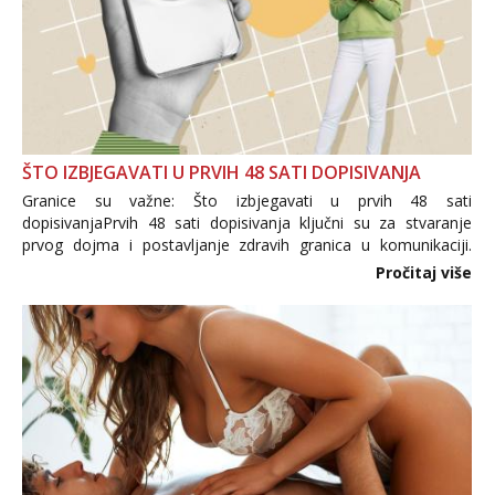
ŠTO IZBJEGAVATI U PRVIH 48 SATI DOPISIVANJA
Granice su važne: Što izbjegavati u prvih 48 sati
dopisivanjaPrvih 48 sati dopisivanja ključni su za stvaranje
prvog dojma i postavljanje zdravih granica u komunikaciji.
Važno je izbjeći prebrzo otkrivanje osobnih ili intimnih
Pročitaj više
informacija, jer nepoznata osoba još nije zaslužila to
povjerenje. Takođe...