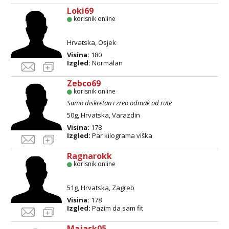
Loki69
korisnik online
Hrvatska, Osjek
Visina:
180
Izgled:
Normalan
Zebco69
korisnik online
Samo diskretan i zreo odmak od rute
50g, Hrvatska, Varazdin
Visina:
178
Izgled:
Par kilograma viška
Ragnarokk
korisnik online
51g, Hrvatska, Zagreb
Visina:
178
Izgled:
Pazim da sam fit
Majask05