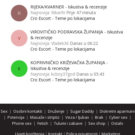
RIJEKA/KVARNER - Iskustva & recenzije
Najnovija: RibarRI
Prije 47 minuta
R
Cro Escort - Teme po lokacijama
VIROVITIČKO PODRAVSKA ŽUPANIJA - Iskustva
& recenzije
V
Najnovija: Vladek36
Danas u 06:22
Cro Escort - Teme po lokacijama
KOPRIVNIČKO KRIŽEVAČKA ŽUPANIJA -
Iskustva & recenzije
K
Najnovija: kcboy37god
Danas u 05:43
Cro Escort - Teme po lokacijama
Sex
|
Osobni kontakti
|
Druženje
|
Sugar Daddy
|
Diskretni aparmani
|
Potencija
|
Masaže i striptiz
|
Veza / ljubav
|
Brak
|
Cyber sex
|
Phone sex
|
Fetish
|
Tulumi i zabave
|
Sex shop
|
Ostalo
Uvjeti korištenja
|
Kontakt
|
Polica privatnosti
|
Marketing