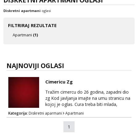
DISKRETNI APARTMANI OGLASI
Tel:
064/677-677
- Kod: #128
tel:0,93€ - mob:1,12€ min
Diskretni apartmani
oglasi
Anđela
Čekam tvoj poziv!
FILTRIRAJ REZULTATE
Tel:
064/677-677
- Kod: #142
Apartmani
(1)
tel:0,93€ - mob:1,12€ min
NAJNOVIJI OGLASI
Cimericu Zg
Tražim cimercu do 26 godina, zapadni dio
zg Kod javljanja imajte na umu stranicu na
kojoj je oglas. Cura treba biti mlada,
zgodna, uredna, bez poroka.
Kategorija:
Diskretni aparmani
Apartmani
1