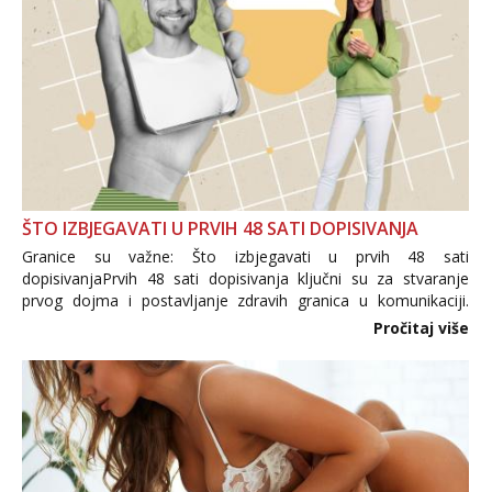
ŠTO IZBJEGAVATI U PRVIH 48 SATI DOPISIVANJA
Granice su važne: Što izbjegavati u prvih 48 sati
dopisivanjaPrvih 48 sati dopisivanja ključni su za stvaranje
prvog dojma i postavljanje zdravih granica u komunikaciji.
Važno je izbjeći prebrzo otkrivanje osobnih ili intimnih
Pročitaj više
informacija, jer nepoznata osoba još nije zaslužila to
povjerenje. Takođe...