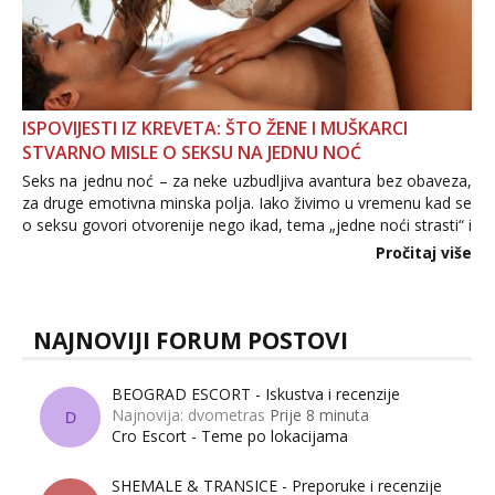
ISPOVIJESTI IZ KREVETA: ŠTO ŽENE I MUŠKARCI
STVARNO MISLE O SEKSU NA JEDNU NOĆ
Seks na jednu noć – za neke uzbudljiva avantura bez obaveza,
za druge emotivna minska polja. Iako živimo u vremenu kad se
o seksu govori otvorenije nego ikad, tema „jedne noći strasti“ i
dalje izaziva burne rasprave. Što zapravo misle žene, a što
Pročitaj više
muškarci? Jesu...
NAJNOVIJI FORUM POSTOVI
BEOGRAD ESCORT - Iskustva i recenzije
Najnovija: dvometras
Prije 8 minuta
D
Cro Escort - Teme po lokacijama
SHEMALE & TRANSICE - Preporuke i recenzije