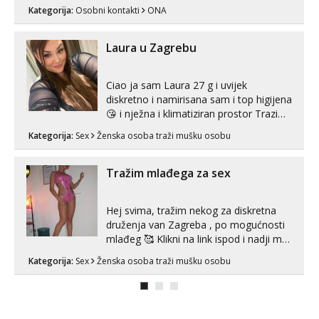
se porukom na Whatsupp, Viber ili
Kategorija:
Osobni kontakti
ONA
Telegram. +385 91 723 0045
Laura u Zagrebu
Ciao ja sam Laura 27 g i uvijek
diskretno i namirisana sam i top higijena
😘 i nježna i klimatiziran prostor Trazim
sex za nagradu Radim klasican sex
Kategorija:
Sex
Ženska osoba traži mušku osobu
Pusenje i gutanje sperme Erotsko rublje
imam uvijek Lizati me mozes i ljubiti po
tijelu Iskljucivo neradim analni !!! I
Tražim mlađega za sex
neljubim se Wha...
Hej svima, tražim nekog za diskretna
druženja van Zagreba , po mogućnosti
mlađeg 🥰 Klikni na link ispod i nadji me
tamo, cekam te!
Kategorija:
Sex
Ženska osoba traži mušku osobu