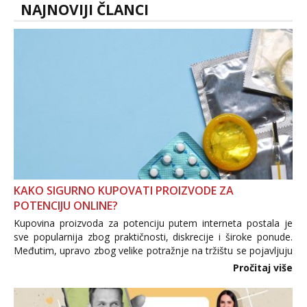
NAJNOVIJI ČLANCI
KAKO SIGURNO KUPOVATI PROIZVODE ZA
POTENCIJU ONLINE?
Kupovina proizvoda za potenciju putem interneta postala je
sve popularnija zbog praktičnosti, diskrecije i široke ponude.
Međutim, upravo zbog velike potražnje na tržištu se pojavljuju
i brojni krivotvoreni proizvodi, nepouzdane internetske
Pročitaj više
trgovine te proizvodi nepoznatog podrijetla. ...