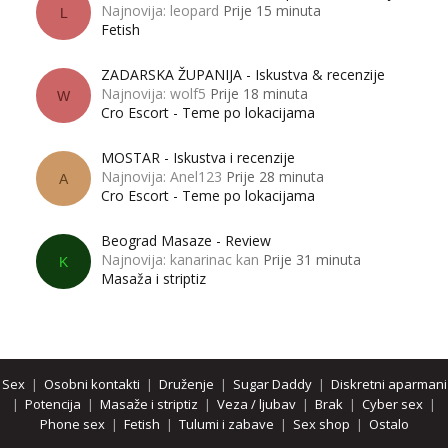
Najnovija: leopard
Prije 15 minuta
L
Fetish
ZADARSKA ŽUPANIJA - Iskustva & recenzije
Najnovija: wolf5
Prije 18 minuta
W
Cro Escort - Teme po lokacijama
MOSTAR - Iskustva i recenzije
Najnovija: Anel123
Prije 28 minuta
A
Cro Escort - Teme po lokacijama
Beograd Masaze - Review
Najnovija: kanarinac kan
Prije 31 minuta
K
Masaža i striptiz
Sex
|
Osobni kontakti
|
Druženje
|
Sugar Daddy
|
Diskretni aparmani
|
Potencija
|
Masaže i striptiz
|
Veza / ljubav
|
Brak
|
Cyber sex
|
Phone sex
|
Fetish
|
Tulumi i zabave
|
Sex shop
|
Ostalo