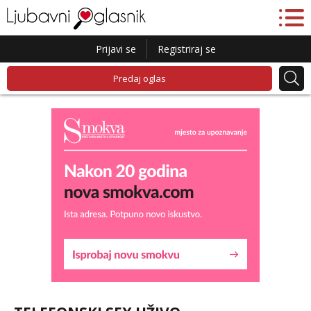
Prijavi se
Registriraj se
Predaj oglas
Snježana
Razgovaram :)