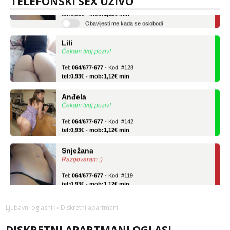
TELEFONSKI SEX UŽIVO
Tel:
064/677-677
- Kod: #119
tel:0,93€ - mob:1,12€ min
Obavijesti me kada se oslobodi
Lili
Čekam tvoj poziv!
Tel:
064/677-677
- Kod: #128
tel:0,93€ - mob:1,12€ min
Anđela
Čekam tvoj poziv!
Tel:
064/677-677
- Kod: #142
tel:0,93€ - mob:1,12€ min
Snježana
Razgovaram :)
Tel:
064/677-677
- Kod: #119
tel:0,93€ - mob:1,12€ min
Obavijesti me kada se oslobodi
Ljubavni oglasnik
› Diskretni apartmani
Lili
Čekam tvoj poziv!