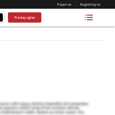
Prijavi se
Registriraj se
Predaj oglas