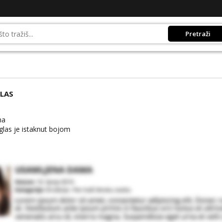
Pretraži
LAS
na
las je istaknut bojom