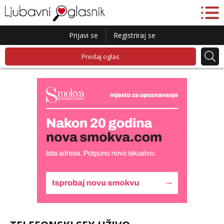
Prijavi se
Registriraj se
Predaj oglas
Kristina
Razgovaram :)
Učiteljica iz predgrađa traži...