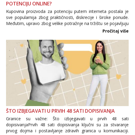
POTENCIJU ONLINE?
Kupovina proizvoda za potenciju putem interneta postala je
sve popularnija zbog praktičnosti, diskrecije i široke ponude.
Međutim, upravo zbog velike potražnje na tržištu se pojavljuju
i brojni krivotvoreni proizvodi, nepouzdane internetske
Pročitaj više
trgovine te proizvodi nepoznatog podrijetla. ...
ŠTO IZBJEGAVATI U PRVIH 48 SATI DOPISIVANJA
Granice su važne: Što izbjegavati u prvih 48 sati
dopisivanjaPrvih 48 sati dopisivanja ključni su za stvaranje
prvog dojma i postavljanje zdravih granica u komunikaciji.