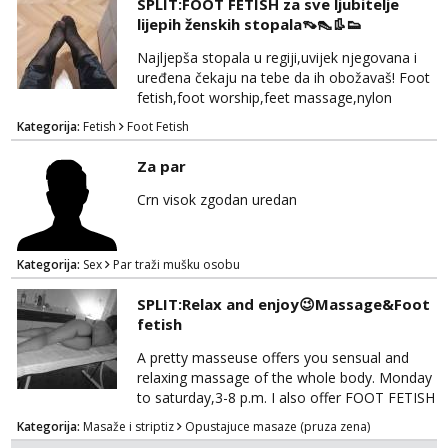
SPLIT:FOOT FETISH za sve ljubitelje
lijepih ženskih stopala👡👠👢👟
Tel:
064/677-677
- Kod: #135
tel:0,93€ - mob:1,12€ min
Najljepša stopala u regiji,uvijek njegovana i
uređena čekaju na tebe da ih obožavaš! Foot
Ivančica
fetish,foot worship,feet massage,nylon
Čekam tvoj poziv!
fetish,trampling... Ponedjeljak-subota:15-
Kategorija:
Fetish
Foot Fetish
Tel:
064/677-677
- Kod: #108
20.30h. Samo za istinske obožavatelje ovog
tel:0,93€ - mob:1,12€ min
fetisha,isključivo POZIV. Sex i sl.ISKLJUČENO!
Za par
Zara
Crn visok zgodan uredan
Čekam tvoj poziv!
Tel:
064/677-677
- Kod: #123
tel:0,93€ - mob:1,12€ min
Kategorija:
Sex
Par traži mušku osobu
Anđela
SPLIT:Relax and enjoy😉Massage&Foot
Čekam tvoj poziv!
fetish
Tel:
064/677-677
- Kod: #142
A pretty masseuse offers you sensual and
tel:0,93€ - mob:1,12€ min
relaxing massage of the whole body. Monday
to saturday,3-8 p.m. I also offer FOOT FETISH
for lovers of beautiful feets👣👠👡👢 Calls
Kategorija:
Masaže i striptiz
Opustajuce masaze (pruza zena)
only,no messages! *NO SEX *PRIORITY IS