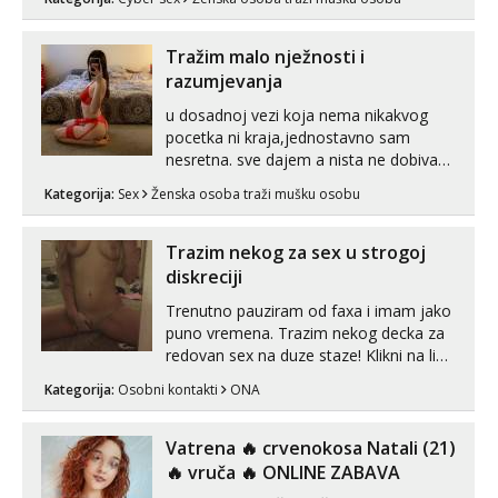
ako vam nisam dovoljna radim i u paru i
trojci s kolegicama, svaka je drugačija
😉 Radim i vruća tipkanja uz slike i hot
Tražim malo nježnosti i
line pozive. Za vas sam pripremila ...
razumjevanja
u dosadnoj vezi koja nema nikakvog
pocetka ni kraja,jednostavno sam
nesretna. sve dajem a nista ne dobivam
za uzvrat.trazim muskarca koji ce
Kategorija:
Sex
Ženska osoba traži mušku osobu
zadovoljiti moje potrebe,ne trazim puno
samo malo njeznosti i razumjevanja.
volim njezan seks i njezne poljupce po
Trazim nekog za sex u strogoj
tijelu koji me jako pale,obozavam kad
diskreciji
muskar...
Trenutno pauziram od faxa i imam jako
puno vremena. Trazim nekog decka za
redovan sex na duze staze! Klikni na link
ispod i nadji me tamo, cekam te!
Kategorija:
Osobni kontakti
ONA
Vatrena ‎️‍🔥 crvenokosa Natali (21)
‎️‍🔥 vruča‎ ️‍🔥 ONLINE ZABAVA