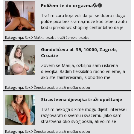
GIVEN TO REGULAR CLIENTS
Poližem te do orgazma💦🤑
Tražim curu koja voli da joj se dobro i dugo
poliže pica bez srama,moze kod tebe u autu
kod u prirodi wc shoping centar bitno da je
uzbudljivo i da si full diskretna i napaljena💦
Kategorija:
Sex
Muška osoba traži žensku osobu
jer nisam solo. Zgodan sam i diskretan,sliku
šaljem na wapp telegram..178 78kg.,javi se
Gundulićeva ul. 39, 10000, Zagreb,
za brz dogovor Kontakt 0958759047
Croatie
Zovem se Marija, ozbiljna sam i iskrena
djevojka. Radim fleksibilno radno vrijeme, a
ako ste zainteresirani, slobodno me
kontaktirajte na moj WhatsApp
Kategorija:
Sex
Ženska osoba traži mušku osobu
broj☎️:+385 92 451 2472
Strastvena djevojka traži opuštanje
Tražim nekoga s kime mogu dijeliti interese i
razgovarati o svemu i svačemu. Jako sam
strastvena oko svog posla, ali volim se
opustiti i provesti vrijeme s prijateljima.
Kategorija:
Sex
Ženska osoba traži mušku osobu
Voljela bi naci nekoga pa da se nemoram