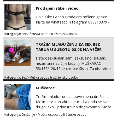
samo s prijateljima opustati ;) Klikni na link
Prodajem slike i video
ispod i nadji me tamo, cekam te!
Gole slike i video Prodajem nošene gačice
Pišite na whatsapp ili telegram 0989103797
Kategorija:
Sex
Ženska osoba traži mušku osobu
TRAŽIM MLAĐU ŽENU ZA SEX BEZ
TABUA U SUBOTU 08.08 NA VEČER
Heteroseksualan sam, seksualno iskusan,
nezasitan i izdržljiv krupniji MUŠKARAC
53/185/120/15. iz okolice Siska. Za diskretno
seksualno druženje U SUBOTU 08.08 NA
Kategorija:
Sex
Muška osoba traži žensku osobu
VEČER u ZAGREBU tražim MLAĐU ŽENU bez
obzira na vjeru, nacionalnost, bračni status i
Muškarac
udaljenost konkretno zainteresiranu za SEKS
bez TABUA i KONDOMA upotpunjen SEKS
Tražim mlađu curu za povremena druženja.
IGRAČKAMA od vibratora i umjetnih dilda do
Molim prvi kontakt na e-mail a onda se sve
analnih čepova raznih vel...
drugo lako i jednostavno dogovorimo. Može
sve u krugu od 100 km oko Zagreba
Kategorija:
Druženje
Muška osoba traži žensku osobu