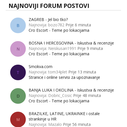
NAJNOVIJI FORUM POSTOVI
ZAGREB - Jel bio tko?
Najnovija: bozo782
Prije 6 minuta
B
Cro Escort - Teme po lokacijama
BOSNA I HERCEGOVINA - Iskustva & recenzije
Najnovija: Neiskusan1991
Prije 9 minuta
N
Cro Escort - Teme po lokacijama
Smokva.com
Najnovija: tom34plet
Prije 13 minuta
T
Stranice i online servisi za upoznavanje
BANJA LUKA I OKOLINA - Iskustva & recenzije
Najnovija: Dobric_Cosic
Prije 48 minuta
D
Cro Escort - Teme po lokacijama
BRAZILKE, LATINE, UKRAINKE i ostale
strankinje u HR
M
Najnovija: Mazalo
Prije 56 minuta