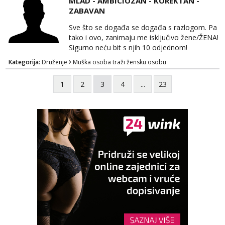
MLAD - AMBICIOZAN - KOREKTAN -
guza ... Javi se 🔥Samo na mail.
ZABAVAN
Sve što se događa se događa s razlogom. Pa
tako i ovo, zanimaju me isključivo žene/ŽENA!
Sigurno neću bit s njih 10 odjednom!
Kategorija:
Druženje
Muška osoba traži žensku osobu
1
2
3
4
...
23