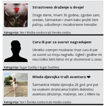
Strastveno druženje u dvoje!
Drage dame, Imam 30 godina, zgodan sam,
uredan, šarmantan i znam kako pružiti ženi
pažnju, uzbuđenje i nezaboravne trenutke.
Tražim otvorenu damu koja želi prepustiti se
Kategorija:
Sex
Muška osoba traži žensku osobu
snažnoj privlačnosti, strasti i noći ispunjenoj
užitkom bez ikakvih obaveza i komplikacija.
Curu ili par za susret nagradujem
Ako ti nedostaje dodir, poljupci, kemija i
muškarac koji će se potpuno posvetiti tvom
Ukratko ozenjen muskarac trazi curu ili par
zadovoljstvu, možda smo upravo ono što
za susret uz moju nagradu. Izgled i godine mi
oboje t...
nisu toliko bitni bitno mi je otvorenost u sexu
i bez previse tabooa . Molim ozbiljne da se
Kategorija:
Sugar Daddy
Sugar Daddies
jave na mail . Molim ako je moguce prvi mail
sa slikom ili opisom i otkud ste . Javite se
Mlada djevojka traži avanturu ❤️
necete pozalit
Šarmantna mlada djevojka 26 god. prvi put
na ovakvim stranicama tražim diskretnu
avanturu (druženje, maženje, sex :) Klikni na
link ispod i nadji me tamo, cekam te!
Kategorija:
Sex
Ženska osoba traži mušku osobu