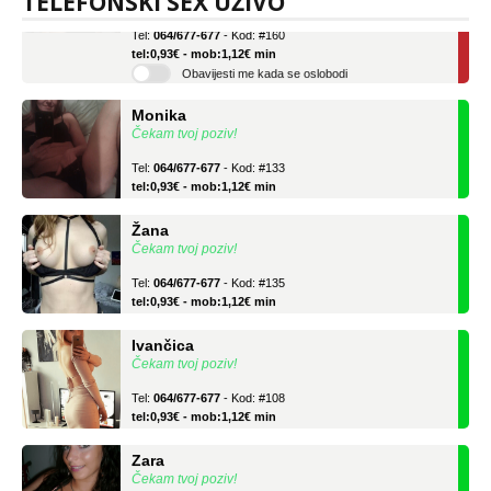
TELEFONSKI SEX UŽIVO
Tel:
064/677-677
- Kod: #160
tel:0,93€ - mob:1,12€ min
Obavijesti me kada se oslobodi
Monika
Čekam tvoj poziv!
Tel:
064/677-677
- Kod: #133
tel:0,93€ - mob:1,12€ min
Žana
Čekam tvoj poziv!
Tel:
064/677-677
- Kod: #135
tel:0,93€ - mob:1,12€ min
Ivančica
Čekam tvoj poziv!
Tel:
064/677-677
- Kod: #108
tel:0,93€ - mob:1,12€ min
Zara
Čekam tvoj poziv!