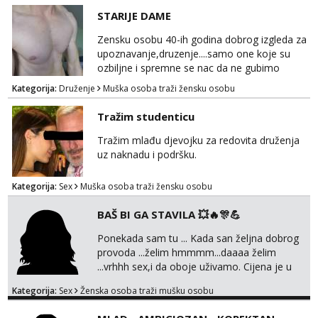
@MagdalenaMagyy Javite mi se porukom na
STARIJE DAME
TELEGRAM: @MagdalenaMagy 👈
(ODGOVARAM JAKO BRZO TU I TU PISITE
Zensku osobu 40-ih godina dobrog izgleda za
AKO STE ZA ZABAVU)🔥 Moguće
upoznavanje,druzenje....samo one koje su
verifkovanje prije zabave✅ JAVI MI SE I
ozbiljne i spremne se nac da ne gubimo
ISPUNI SVOJE NAJVECE FANTAZIJE😈 CEKA...
vrijeme!
Kategorija:
Druženje
Muška osoba traži žensku osobu
Tražim studenticu
Tražim mlađu djevojku za redovita druženja
uz naknadu i podršku.
Kategorija:
Sex
Muška osoba traži žensku osobu
BAŠ BI GA STAVILA 💥🔥🎊💪
Ponekada sam tu ... Kada san željna dobrog
provoda ...želim hmmmm...daaaa želim
...vrhhh sex,i da oboje uživamo. Cijena je u
skladu sa time . TVOJ PROSTOR U ZAGREBU
Kategorija:
Sex
Ženska osoba traži mušku osobu
Procjeni jesi li ti taj .?! Ja bi jednog ali
kvalitetnog. Prirodne veće grudi i prcasta