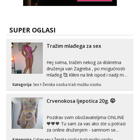
SUPER OGLASI
Tražim mlađega za sex
Hej svima, tražim nekog za diskretna
druženja van Zagreba , po mogućnosti
mlađeg 🥰 Klikni na link ispod i nadji me
tamo, cekam te!
Kategorija:
Sex
Ženska osoba traži mušku osobu
Crvenokosa ljepotica 20g. 🤭
Pozdrav svim obožavateljima ONLINE
🧡🧡🧡 Tu sam za vas ako ste u potrazi
za online druženjem - samnom se
možete zabaviti preko videopoziva, ili
Kategorija:
Cyber sex
Ženska osoba traži mušku osobu