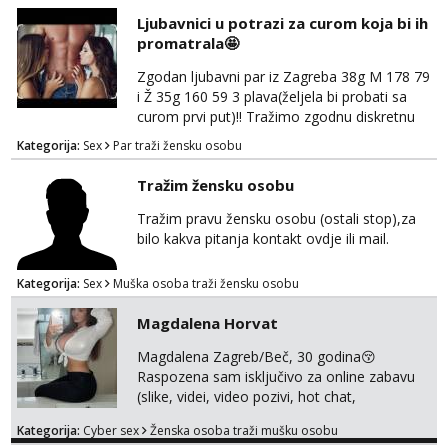
Ljubavnici u potrazi za curom koja bi ih
promatrala🤩
Zgodan ljubavni par iz Zagreba 38g M 178 79
i Ž 35g 160 59 3 plava(željela bi probati sa
curom prvi put)!! Tražimo zgodnu diskretnu
curu koja bi nas promatrala dok imamo
Kategorija:
Sex
Par traži žensku osobu
žestok odnos. Može se pridruziti ali i ne
mora.Bitno da uzivamo diskretno anonimno
Tražim žensku osobu
bez upoznavanja puno.Sliku mozemo
razmjeniti,ali najbolje uzivo se upoznati. Na
Tražim pravu žensku osobu (ostali stop),za
goo smo do 15.8 poslije tog mozemo se
bilo kakva pitanja kontakt ovdje ili mail.
druziti,javi se na mail il...
Kategorija:
Sex
Muška osoba traži žensku osobu
Magdalena Horvat
Magdalena Zagreb/Beč, 30 godina😚
Raspozena sam isključivo za online zabavu
(slike, videi, video pozivi, hot chat,
ispunjavanje zelja raznih i fetisa)💦 Slike na
Kategorija:
Cyber sex
Ženska osoba traži mušku osobu
oglasu su MOJE❗ Instagram: