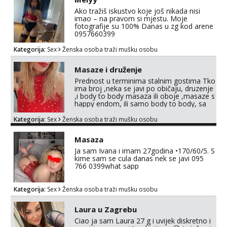
Ako tražiš iskustvo koje još nikada nisi
imao – na pravom si mjestu. Moje
fotografije su 100% Danas u zg kod arene
0957660399
Kategorija:
Sex
Ženska osoba traži mušku osobu
Masaze i druženje
Prednost u terminima stalnim gostima Tko
ima broj ,neka se javi po običaju, druzenje
,i body to body masaza ili oboje ,masaze s
happy endom, ili samo body to body, sa
happy endom..ostali..imate moj mail za
info maserkasplit96@gmail.com ili pošaljite
Kategorija:
Sex
Ženska osoba traži mušku osobu
upit na WhatsApp 0958296578 (neki od vas
salju poruke u 2 ujutro ili kasnije🤦🏼‍♀️ali
Masaza
nećete dobiti odgovor u to vrime vec 9 do
21) odnosno ...
Ja sam Ivana i imam 27godina •170/60/5. S
kime sam se cula danas nek se javi 095
766 0399what sapp
Kategorija:
Sex
Ženska osoba traži mušku osobu
Laura u Zagrebu
Ciao ja sam Laura 27 g i uvijek diskretno i