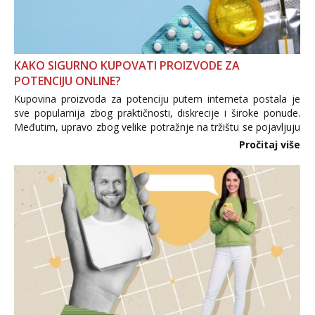
KAKO SIGURNO KUPOVATI PROIZVODE ZA
POTENCIJU ONLINE?
Kupovina proizvoda za potenciju putem interneta postala je
sve popularnija zbog praktičnosti, diskrecije i široke ponude.
Međutim, upravo zbog velike potražnje na tržištu se pojavljuju
i brojni krivotvoreni proizvodi, nepouzdane internetske
Pročitaj više
trgovine te proizvodi nepoznatog podrijetla. ...