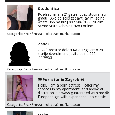
druženja također, nisam zainteresirana za
one and done susrete. Ako se nalaziš u
Studentica
ovome, javi mi se na WhatsApp sa nečime
Pozdrav, imam 21g i trenutno studiram u
o sebi i tome što voliš seksualno za daljnji
gradu , Ako se zelis zabavit javi mi se na
d...
whats upp na broj 097 606 2806 Nudim
razme vrste zabave uzivo i online
Kategorija:
Sex
Ženska osoba traži mušku osobu
Zadar
U VAŠ prostor dolazi Kaja 45g.Samo za
starije dzentlmene javite se na 095
7779953
Kategorija:
Sex
Ženska osoba traži mušku osobu
🤩 Pornstar in Zagreb 🤩
Hello, I am a porn actress. I offer my
services in my apartment, and above all,
discretion is always guaranteed with me.🤩
European girl with experience I do classic
sex,domination,and oral with condom
cause i need to stay healthy because
Kategorija:
Sex
Ženska osoba traži mušku osobu
acting and also my own health 😘 i dont do
anal or kissing
Melyy