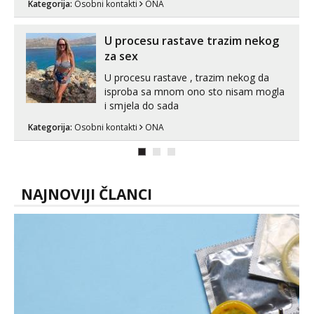
Kategorija:
Sex
Ženska osoba traži mušku osobu
Laura u Zagrebu
Ciao ja sam Laura 27 g i uvijek
diskretno i namirisana sam i top higijena
😘 i nježna i klimatiziran prostor Trazim
sex za nagradu Radim klasican sex
Kategorija:
Sex
Ženska osoba traži mušku osobu
Pusenje i gutanje sperme Erotsko rublje
imam uvijek Lizati me mozes i ljubiti po
tijelu Iskljucivo neradim analni !!! I
neljubim se Wha...
NAJNOVIJI ČLANCI