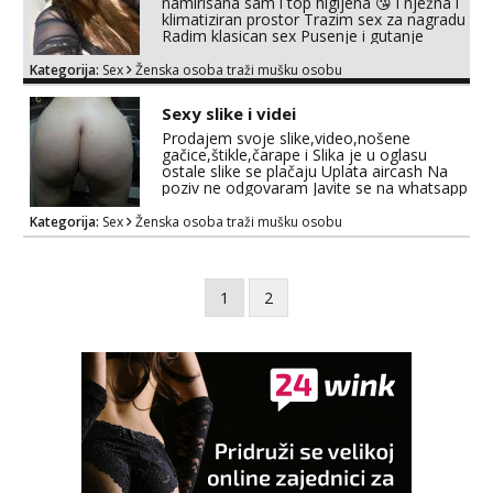
namirisana sam i top higijena 😘 i nježna i
klimatiziran prostor Trazim sex za nagradu
Radim klasican sex Pusenje i gutanje
sperme Erotsko rublje imam uvijek Lizati
me mozes i ljubiti po tijelu Iskljucivo
Kategorija:
Sex
Ženska osoba traži mušku osobu
neradim analni !!! I neljubim se Whatsapp
+385 91 9241 921
Sexy slike i videi
Prodajem svoje slike,video,nošene
gačice,štikle,čarape i Slika je u oglasu
ostale slike se plačaju Uplata aircash Na
poziv ne odgovaram Javite se na whatsapp
ili telegram samo 0989103797 Pusa
Kategorija:
Sex
Ženska osoba traži mušku osobu
1
2