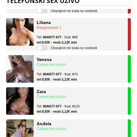
TELEFONSKI SEX UŽIVO
tel:0,93€ - mob:1,12€ min
Obavijesti me kada se oslobodi
Liliana
Razgovaram :)
Tel:
064/677-677
- Kod: #69
tel:0,93€ - mob:1,12€ min
Obavijesti me kada se oslobodi
Vanesa
Čekam tvoj poziv!
Tel:
064/677-677
- Kod: #74
tel:0,93€ - mob:1,12€ min
Zara
Čekam tvoj poziv!
Tel:
064/677-677
- Kod: #123
tel:0,93€ - mob:1,12€ min
Anđela
Čekam tvoj poziv!
Tel:
064/677-677
- Kod: #142