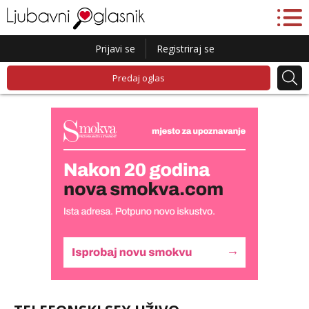
Prijavi se
Registriraj se
Predaj oglas
Lucija
Razgovaram :)
Tel:
064/677-677
- Kod: #136