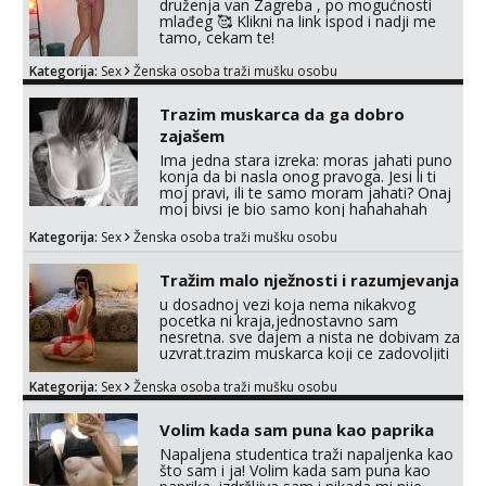
druženja van Zagreba , po mogućnosti
mlađeg 🥰 Klikni na link ispod i nadji me
tamo, cekam te!
Kategorija:
Sex
Ženska osoba traži mušku osobu
Trazim muskarca da ga dobro
zajašem
Ima jedna stara izreka: moras jahati puno
konja da bi nasla onog pravoga. Jesi li ti
moj pravi, ili te samo moram jahati? Onaj
moj bivsi je bio samo konj hahahahah
Klikni niže na sexdater link i javi mi se
Kategorija:
Sex
Ženska osoba traži mušku osobu
tamo....
Tražim malo nježnosti i razumjevanja
u dosadnoj vezi koja nema nikakvog
pocetka ni kraja,jednostavno sam
nesretna. sve dajem a nista ne dobivam za
uzvrat.trazim muskarca koji ce zadovoljiti
moje potrebe,ne trazim puno samo malo
njeznosti i razumjevanja. volim njezan
Kategorija:
Sex
Ženska osoba traži mušku osobu
seks i njezne poljupce po tijelu koji me
jako pale,obozavam kad muskarac
Volim kada sam puna kao paprika
preuzme kontrolu . javi se :) Klikni na link
ispod i nadji me tamo, cekam te!
Napaljena studentica traži napaljenka kao
što sam i ja! Volim kada sam puna kao