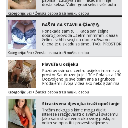
paprika, izdržljiva sam i nikada mi nije
dosta seksa. Volim grubi seks i više puta
dnevno bilo kad i bilo gdje zato se javi što
prije da me isprobaš Klikni na link ispod i
Kategorija:
Sex
Ženska osoba traži mušku osobu
nadji me tamo, cekam te!
BAŠ BI GA STAVILA 💥🔥🎊💪
Ponekada sam tu ... Kada san željna
dobrog provoda ...želim hmmmm...daaaa
želim ...vrhhh sex,i da oboje uživamo.
Cijena je u skladu sa time . TVOJ PROSTOR
U ZAGREBU Procjeni jesi li ti taj .?! Ja bi
jednog ali kvalitetnog. Prirodne veće grudi i
Kategorija:
Sex
Ženska osoba traži mušku osobu
prcasta guza ... Javi se 🔥Samo na mail.
Plavuša u osijeku
Pozdrav svima u centru osijeka imam svoj
prostor Sat druzenja je 170e Pola sata 130
Dozvoljeno je sve osim anala i grubosti
Prodajem i svoja videa ako nekog zanima
Za dogovor javite se na wocap
0919282417
Kategorija:
Sex
Ženska osoba traži mušku osobu
Strastvena djevojka traži opuštanje
Tražim nekoga s kime mogu dijeliti
interese i razgovarati o svemu i svačemu.
Jako sam strastvena oko svog posla, ali
volim se opustiti i provesti vrijeme s
prijateljima. Voljela bi naci nekoga pa da se