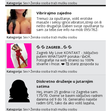
nemoram samo s prijateljima opustati ;)
Kategorija:
Sex
Ženska osoba traži mušku osobu
Klikni na link ispod i nadji me tamo, cekam
te!
Vibrirajmo zajedno
Trenuci za opuštanje, voliš erotske
masaže i seksy igrice.vibratori,strep on ili
nešto drugačije.Izaberi svoje opuštanje tu
sam za tebe.sve info na mob 095/762-
8147
Kategorija:
Sex
Ženska osoba traži mušku osobu
💦 💦 ZAGREB...💦 💦
Zagreb My Love KONTAKT - Isključivo
putem WHATSAPP poruka✅️👍OK.
Fotografije na web stranici su 100%
stvarne i moje. ❤️ 🥰 stariji gospoda su
također dobrodošli! Ali informacije ću vam
poslati samo putem WhatsAppa. ❗️❗️❗️ Samo
Kategorija:
Sex
Ženska osoba traži mušku osobu
u mom stanu; čista kupaonica i ručnici za
vas prije ili poslije masaže, nalazim se u
Diskretno druženje u jutarnjim
centru grada. 🚫 NE POZIVI ,❌️ NE
SEXCAM, ❌️NE SEXCHATTING🚫...
satima
Hej, imam 25 godina i iz Zagreba sam.
175/70. Ovime se bavim isključivo radnim
danima od 9 do 16. Generalno najviše
radim GFE, tako da ako voliš lagana,
opuštena druženja u diskreciji, vjerovatno
Kategorija:
Sex
Ženska osoba traži mušku osobu
ćemo si pasati. Preferiram dugoročna