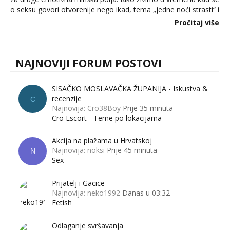
o seksu govori otvorenije nego ikad, tema „jedne noći strasti“ i
dalje izaziva burne rasprave. Što zapravo misle žene, a što
Pročitaj više
muškarci? Jesu...
NAJNOVIJI FORUM POSTOVI
SISAČKO MOSLAVAČKA ŽUPANIJA - Iskustva &
recenzije
C
Najnovija: Cro38Boy
Prije 35 minuta
Cro Escort - Teme po lokacijama
Akcija na plažama u Hrvatskoj
Najnovija: noksi
Prije 45 minuta
N
Sex
Prijatelj i Gacice
Najnovija: neko1992
Danas u 03:32
Fetish
Odlaganje svršavanja