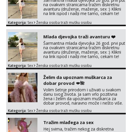
Šarmantna mlada djevojka 26 god. prvi put
tel:0,93€ - mob:1,12€ min
na ovakvim stranicama tražim diskretnu
avanturu (druženje, maženje, sex :) Klikni
na link ispod i nadji me tamo, cekam te!
Anđela
Čekam tvoj poziv!
Kategorija:
Sex
Ženska osoba traži mušku osobu
Tel:
064/677-677
- Kod: #142
tel:0,93€ - mob:1,12€ min
Mlada djevojka traži avanturu ❤️
Šarmantna mlada djevojka 26 god. prvi put
na ovakvim stranicama tražim diskretnu
avanturu (druženje, maženje, sex :) Klikni
na link ispod i nadji me tamo, cekam te!
Kategorija:
Sex
Ženska osoba traži mušku osobu
Želim da upoznam muškarca za
dobar provod 💋🌺
Volim šetnje prirodom i uživati u svakom
danu svog života. Ja sam vrlo pozitivna
žena i želim da upoznam muškarca za
dobar provod, naravno može i nešto više.
💋🌺 Klikni na link ispod i nadji me tamo,
Kategorija:
Sex
Ženska osoba traži mušku osobu
cekam te!
Tražim mlađega za sex
Hej svima, tražim nekog za diskretna