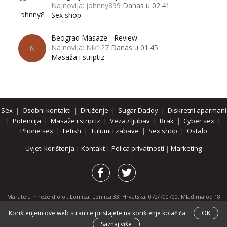
Najnovija: johnny899
Danas u 02:41
Sex shop
Beograd Masaze - Review
Najnovija: Nik127
Danas u 01:45
N
Masaža i striptiz
Sex
|
Osobni kontakti
|
Druženje
|
Sugar Daddy
|
Diskretni aparmani
|
Potencija
|
Masaže i striptiz
|
Veza / ljubav
|
Brak
|
Cyber sex
|
Phone sex
|
Fetish
|
Tulumi i zabave
|
Sex shop
|
Ostalo
Uvjeti korištenja
|
Kontakt
|
Polica privatnosti
|
Marketing
Maratela mreže d.o.o., Lonjica, Lonjica 33, Hrvatska, 072/700700, Mlađima od 18
godina zabranjeno je pregledavanje stranice i svih njenih dijelova.
Korištenjem ove web stranice pristajete na korištenje kolačića.
OK
Partnerski portali:
osobnikontakti.com
|
hotline.hr
|
ThePornDude.com
Saznaj više