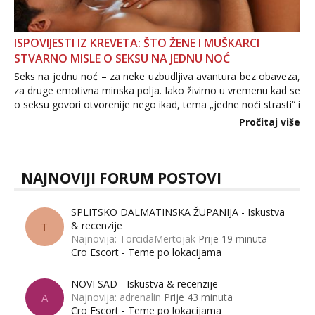
ISPOVIJESTI IZ KREVETA: ŠTO ŽENE I MUŠKARCI
STVARNO MISLE O SEKSU NA JEDNU NOĆ
Seks na jednu noć – za neke uzbudljiva avantura bez obaveza,
za druge emotivna minska polja. Iako živimo u vremenu kad se
o seksu govori otvorenije nego ikad, tema „jedne noći strasti“ i
dalje izaziva burne rasprave. Što zapravo misle žene, a što
Pročitaj više
muškarci? Jesu...
NAJNOVIJI FORUM POSTOVI
SPLITSKO DALMATINSKA ŽUPANIJA - Iskustva
& recenzije
T
Najnovija: TorcidaMertojak
Prije 19 minuta
Cro Escort - Teme po lokacijama
NOVI SAD - Iskustva & recenzije
Najnovija: adrenalin
Prije 43 minuta
A
Cro Escort - Teme po lokacijama