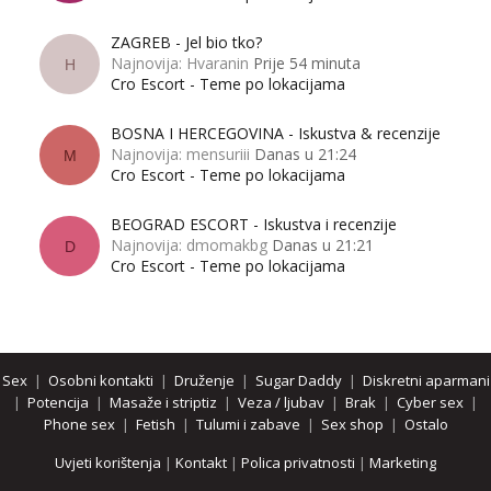
ZAGREB - Jel bio tko?
Najnovija: Hvaranin
Prije 54 minuta
H
Cro Escort - Teme po lokacijama
BOSNA I HERCEGOVINA - Iskustva & recenzije
Najnovija: mensuriii
Danas u 21:24
M
Cro Escort - Teme po lokacijama
BEOGRAD ESCORT - Iskustva i recenzije
Najnovija: dmomakbg
Danas u 21:21
D
Cro Escort - Teme po lokacijama
Sex
|
Osobni kontakti
|
Druženje
|
Sugar Daddy
|
Diskretni aparmani
|
Potencija
|
Masaže i striptiz
|
Veza / ljubav
|
Brak
|
Cyber sex
|
Phone sex
|
Fetish
|
Tulumi i zabave
|
Sex shop
|
Ostalo
Uvjeti korištenja
|
Kontakt
|
Polica privatnosti
|
Marketing