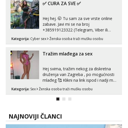
✅ CURA ZA SVE ✅
Hej hej. 🤭 Tu sam za sve vrste online
zabave. Javi mi se na broj
+385919123322 (Telegram, Viber ili
Whatsapp). 🤙 NE javljaj se na uzivo.
Kategorija:
Cyber sex
Ženska osoba traži mušku osobu
Hvala.
Tražim mlađega za sex
Hej svima, tražim nekog za diskretna
druženja van Zagreba , po mogućnosti
mlađeg 🥰 Klikni na link ispod i nadji me
tamo, cekam te!
Kategorija:
Sex
Ženska osoba traži mušku osobu
NAJNOVIJI ČLANCI