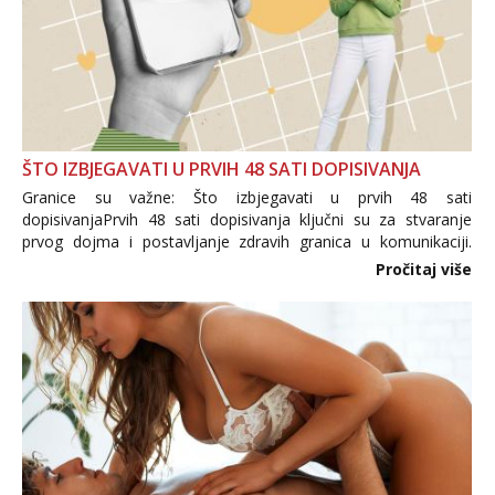
ŠTO IZBJEGAVATI U PRVIH 48 SATI DOPISIVANJA
Granice su važne: Što izbjegavati u prvih 48 sati
dopisivanjaPrvih 48 sati dopisivanja ključni su za stvaranje
prvog dojma i postavljanje zdravih granica u komunikaciji.
Važno je izbjeći prebrzo otkrivanje osobnih ili intimnih
Pročitaj više
informacija, jer nepoznata osoba još nije zaslužila to
povjerenje. Takođe...