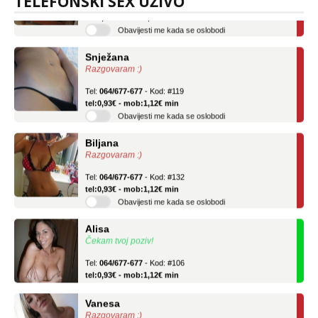
TELEFONSKI SEX UŽIVO
tel:0,93€ - mob:1,12€ min
Obavijesti me kada se oslobodi
Snježana
Razgovaram :)
Tel:
064/677-677
- Kod: #119
tel:0,93€ - mob:1,12€ min
Obavijesti me kada se oslobodi
Biljana
Razgovaram :)
Tel:
064/677-677
- Kod: #132
tel:0,93€ - mob:1,12€ min
Obavijesti me kada se oslobodi
Alisa
Čekam tvoj poziv!
Tel:
064/677-677
- Kod: #106
tel:0,93€ - mob:1,12€ min
Vanesa
Razgovaram :)