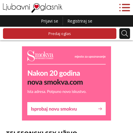
Prijavi se
Registriraj se
Predaj oglas
Maja
Razgovaram :)
Tel:
064/677-677
- Kod: #04