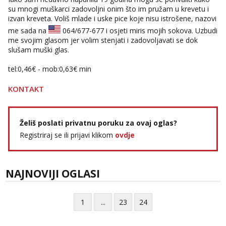
Razgovaram :)
su mnogi muškarci zadovoljni onim što im pružam u krevetu i
izvan kreveta. Voliš mlade i uske pice koje nisu istrošene, nazovi
Tel:
064/677-677
- Kod: #74
me sada na
064/677-677
i osjeti miris mojih sokova. Uzbudi
tel:0,93€ - mob:1,12€ min
Obavijesti me kada se oslobodi
me svojim glasom jer volim stenjati i zadovoljavati se dok
slušam muški glas.
Lili
Razgovaram :)
tel:0,46€ - mob:0,63€ min
Tel:
064/677-677
- Kod: #128
KONTAKT
tel:0,93€ - mob:1,12€ min
Obavijesti me kada se oslobodi
Anđela
Želiš poslati privatnu poruku za ovaj oglas?
Čekam tvoj poziv!
Registriraj se ili prijavi klikom
ovdje
Tel:
064/677-677
- Kod: #142
tel:0,93€ - mob:1,12€ min
NAJNOVIJI OGLASI
Mira
Čekam tvoj poziv!
Tel:
064/677-677
- Kod: #72
1
...
23
24
tel:0,93€ - mob:1,12€ min