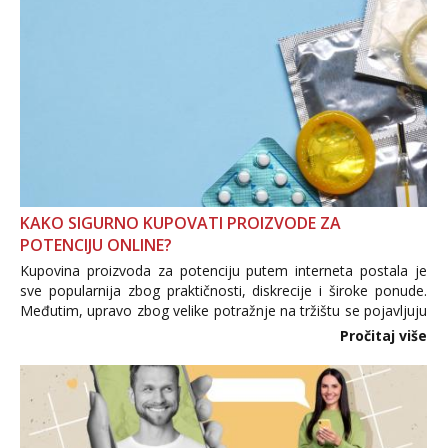
KAKO SIGURNO KUPOVATI PROIZVODE ZA
POTENCIJU ONLINE?
Kupovina proizvoda za potenciju putem interneta postala je
sve popularnija zbog praktičnosti, diskrecije i široke ponude.
Međutim, upravo zbog velike potražnje na tržištu se pojavljuju
i brojni krivotvoreni proizvodi, nepouzdane internetske
Pročitaj više
trgovine te proizvodi nepoznatog podrijetla. ...