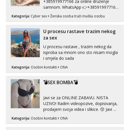
+385919977166 za online druženje
samnom. WhatsApp 👉+385919977166
Telegram 👉@enafriedrichkis Radim
Kategorija:
Cyber sex
Ženska osoba traži mušku osobu
videopozive s licem, solo i s partnerom,
kolegicama (Tina&Natali), razne
kombinacije halteri, haljine, štikle,
U procesu rastave trazim nekog
samostojeće itd. Nudim svakakva videa
za sex
seksa, puš...
U procesu rastave , trazim nekog da
isproba sa mnom ono sto nisam mogla
i smjela do sada
Kategorija:
Osobni kontakti
ONA
💣SEX BOMBA💣
Javi se za ONLINE ZABAVU. NISTA
UZIVO! Radim videopozive, dopisivanja,
prodajem svoja videa i slikice. 😚 Javi mi
se porukom na Whatsupp, Viber ili
Kategorija:
Osobni kontakti
ONA
Telegram. +385 91 723 0045