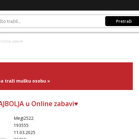
Pretraži
 Online zabavi♥️
a traži mušku osobu
»
AJBOLJA u Online zabavi♥️
Megi2522
193555
11.03.2025