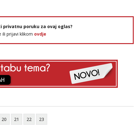
ti privatnu poruku za ovaj oglas?
e ili prijavi klikom
ovdje
20
21
22
23