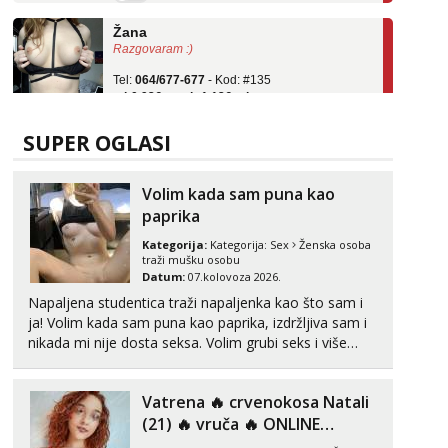
Žana
Razgovaram :)
Tel:
064/677-677
- Kod: #135
tel:0,93€ - mob:1,12€ min
Obavijesti me kada se oslobodi
Lili
SUPER OGLASI
Razgovaram :)
Tel:
064/677-677
- Kod: #128
Volim kada sam puna kao
tel:0,93€ - mob:1,12€ min
paprika
Obavijesti me kada se oslobodi
Kategorija:
Kategorija:
Sex
Ženska osoba
Zara
traži mušku osobu
Čekam tvoj poziv!
Datum:
07.kolovoza 2026.
Napaljena studentica traži napaljenka kao što sam i
Tel:
064/677-677
- Kod: #123
ja! Volim kada sam puna kao paprika, izdržljiva sam i
tel:0,93€ - mob:1,12€ min
nikada mi nije dosta seksa. Volim grubi seks i više
Anđela
puta dnevno bilo kad i bilo gdje zato se javi što prije
Čekam tvoj poziv!
da me isprobaš Klikni na link ispod i nadji me tamo,
Vatrena ‎️‍🔥 crvenokosa Natali
cekam te!
Tel:
064/677-677
- Kod: #142
(21) ‎️‍🔥 vruča‎ ️‍🔥 ONLINE
tel:0,93€ - mob:1,12€ min
ZABAVA