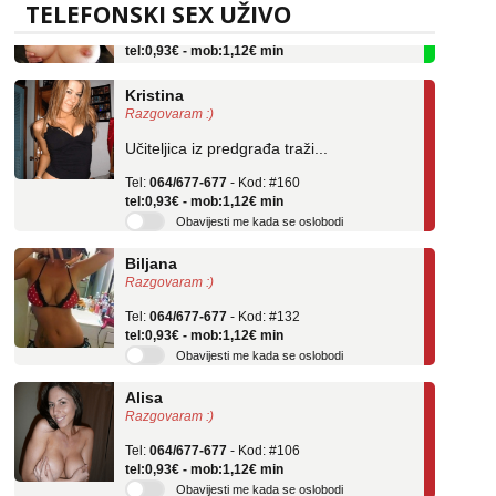
TELEFONSKI SEX UŽIVO
Tel:
064/677-677
- Kod: #69
tel:0,93€ - mob:1,12€ min
Kristina
Razgovaram :)
Učiteljica iz predgrađa traži...
Tel:
064/677-677
- Kod: #160
tel:0,93€ - mob:1,12€ min
Obavijesti me kada se oslobodi
Biljana
Razgovaram :)
Tel:
064/677-677
- Kod: #132
tel:0,93€ - mob:1,12€ min
Obavijesti me kada se oslobodi
Alisa
Razgovaram :)
Tel:
064/677-677
- Kod: #106
tel:0,93€ - mob:1,12€ min
Obavijesti me kada se oslobodi