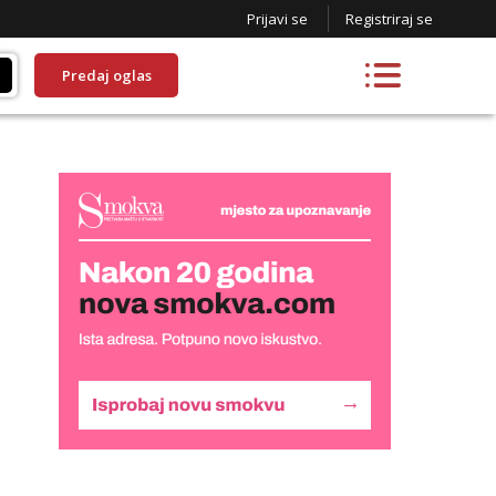
Prijavi se
Registriraj se
Predaj oglas
Liliana
Čekam tvoj poziv!