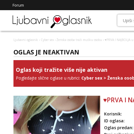
Forum
Ljubavni oglasnik
›
Cyber sex
›
Ženska osoba traži mušku osobu
› ♥️PRVA I NAJBOLJA u
OGLAS JE NEAKTIVAN
Oglas koji tražite više nije aktivan
Pogledajte slične oglase u rubrici:
Cyber sex
>
Ženska osob
♥️PRVA I N
Korisnik:
ID oglasa:
Oglas predan: