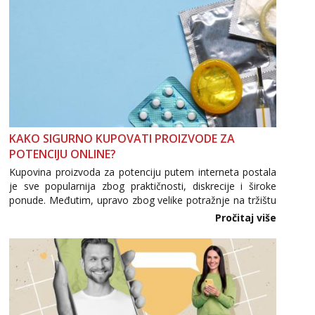
Tel:
064/677-677
- Kod: #142
tel:0,93€ - mob:1,12€ min
KAKO SIGURNO KUPOVATI PROIZVODE ZA
POTENCIJU ONLINE?
Kupovina proizvoda za potenciju putem interneta postala
je sve popularnija zbog praktičnosti, diskrecije i široke
ponude. Međutim, upravo zbog velike potražnje na tržištu
se pojavljuju i brojni krivotvoreni proizvodi, nepouzdane
Pročitaj više
internetske trgovine te proizvodi nepoznatog podrijetla. ...