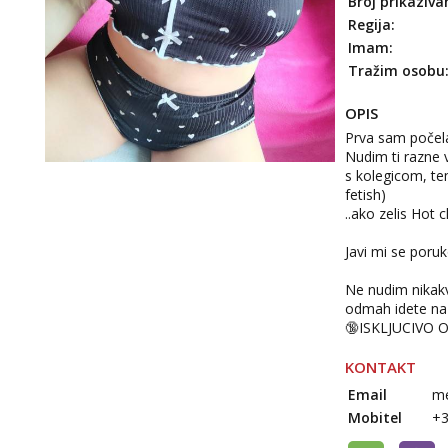
Broj prikaziva
Regija:
Imam:
Tražim osobu
OPIS
Prva sam počel
Nudim ti razne 
s kolegicom, te
fetish)
..ako zelis Hot
Javi mi se por
Ne nudim nikakv
odmah idete na 
🔞ISKLJUCIVO 
KONTAKT
Email
me
Mobitel
+