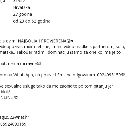
nja:
31352
Hrvatska
27 godina
:
od 23 do 62 godina
a s ovim, NAJBOLJA I PROVJERENA😜♥️
videopozive, radim fetishe, imam video uradke s partnerom, solo,
matske.. Također radim i dominaciju (samo za one kojima je to
 chat, nema mi ravne😍
ukom na WhatsApp, na pozive I Sms ne odgovaram. 0924093159💜
e sexualne usluge tako da me zaobidite po tom pitanju jer
blok!
ONLINE 💯
gi2522@net.hr
385924093159