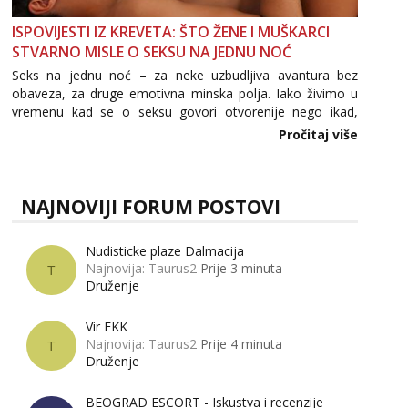
ISPOVIJESTI IZ KREVETA: ŠTO ŽENE I MUŠKARCI
STVARNO MISLE O SEKSU NA JEDNU NOĆ
Seks na jednu noć – za neke uzbudljiva avantura bez
obaveza, za druge emotivna minska polja. Iako živimo u
vremenu kad se o seksu govori otvorenije nego ikad,
tema „jedne noći strasti“ i dalje izaziva burne rasprave. Što
Pročitaj više
zapravo misle žene, a što muškarci? Jesu...
NAJNOVIJI FORUM POSTOVI
Nudisticke plaze Dalmacija
Najnovija: Taurus2
Prije 3 minuta
T
Druženje
Vir FKK
Najnovija: Taurus2
Prije 4 minuta
T
Druženje
BEOGRAD ESCORT - Iskustva i recenzije