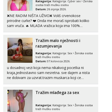
Kategorija:
Kategorija:
Cyber sex
Ženska
Liliana
osoba traži mušku osobu
Čekam tvoj poziv!
Datum:
26.srpnja 2026.
❌NE RADIM NIŠTA UŽIVO❌ Voliš crvenokose
Tel:
064/677-677
- Kod: #69
prirodne curke? ❤️ Onda me moraš isprobati koliko
tel:0,93€ - mob:1,12€ min
sam vruča.‎ ️‍🔥 MLADA vražica koja ima 100%
prorodne grudi, 💦 Misli su mi uvijek prljave i u svemu
Kristina
Razgovaram :)
vidim samo užitak. 💦 U mojoj raznolikoj ponudi
Tražim malo nježnosti i
možeš pranaći nešto po svojoj mjeri. Sexi videa s
Učiteljica iz predgrađa traži...
kolegica...
razumjevanja
Tel:
064/677-677
- Kod: #160
Kategorija:
Kategorija:
Sex
Ženska osoba
tel:0,93€ - mob:1,12€ min
traži mušku osobu
Obavijesti me kada se oslobodi
Datum:
07.kolovoza 2026.
u dosadnoj vezi koja nema nikakvog pocetka ni
Biljana
kraja,jednostavno sam nesretna. sve dajem a nista
Razgovaram :)
ne dobivam za uzvrat.trazim muskarca koji ce
Tel:
064/677-677
- Kod: #132
zadovoljiti moje potrebe,ne trazim puno samo malo
tel:0,93€ - mob:1,12€ min
njeznosti i razumjevanja. volim njezan seks i njezne
Obavijesti me kada se oslobodi
Tražim mlađega za sex
poljupce po tijelu koji me jako pale,obozavam kad
muskar...
Alisa
Razgovaram :)
Kategorija:
Kategorija:
Sex
Ženska osoba
traži mušku osobu
Tel:
064/677-677
- Kod: #106