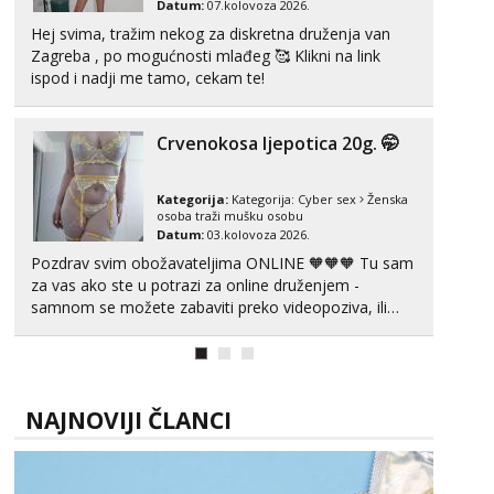
Datum:
07.kolovoza 2026.
tel:0,93€ - mob:1,12€ min
Hej svima, tražim nekog za diskretna druženja van
Obavijesti me kada se oslobodi
Zagreba , po mogućnosti mlađeg 🥰 Klikni na link
Žana
ispod i nadji me tamo, cekam te!
Razgovaram :)
Tel:
064/677-677
- Kod: #135
Crvenokosa ljepotica 20g. 🤭
tel:0,93€ - mob:1,12€ min
Obavijesti me kada se oslobodi
Kategorija:
Kategorija:
Cyber sex
Ženska
Lili
osoba traži mušku osobu
Razgovaram :)
Datum:
03.kolovoza 2026.
Pozdrav svim obožavateljima ONLINE 🧡🧡🧡 Tu sam
Tel:
064/677-677
- Kod: #128
tel:0,93€ - mob:1,12€ min
za vas ako ste u potrazi za online druženjem -
Obavijesti me kada se oslobodi
samnom se možete zabaviti preko videopoziva, ili
ako vam nisam dovoljna radim i u paru i trojci s
Zara
kolegicama, svaka je drugačija 😉 Radim i vruća
Čekam tvoj poziv!
tipkanja uz slike i hot line pozive. Za vas sam
pripremila ...
Tel:
064/677-677
- Kod: #123
NAJNOVIJI ČLANCI
tel:0,93€ - mob:1,12€ min
Anđela
Čekam tvoj poziv!