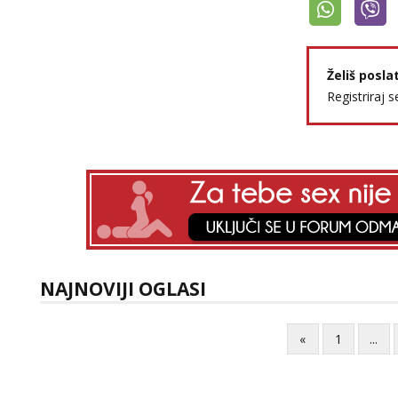
Želiš posla
Registriraj s
NAJNOVIJI OGLASI
«
1
...