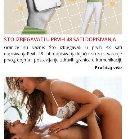
ŠTO IZBJEGAVATI U PRVIH 48 SATI DOPISIVANJA
Granice su važne: Što izbjegavati u prvih 48 sati
dopisivanjaPrvih 48 sati dopisivanja ključni su za stvaranje
prvog dojma i postavljanje zdravih granica u komunikaciji.
Važno je izbjeći prebrzo otkrivanje osobnih ili intimnih
Pročitaj više
informacija, jer nepoznata osoba još nije zaslužila to
povjerenje. Takođe...