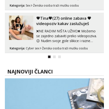
muškarca za dobar provod, naravno
Kategorija:
Sex
Ženska osoba traži mušku osobu
može i nešto više.💋🌺 Klikni na link
ispod i nadji me tamo, cekam te!
💗Tina💗(27) online zabava 💗
videopoziv kakav zaslužuješ
❌NE RADIM NIŠTA UŽIVO❌ Možemo
se zajedno zabaviti preko videopoziva.
😉 Nudim svoje gole slikice i razne
videouradke. 🤩 Za online zabavu pošalji
Kategorija:
Cyber sex
Ženska osoba traži mušku osobu
poruku na Whatsapp, Telegram ili Viber.
😎 +385 91 912 3322 Za provjeru moje
autentičnosti možeš me vidjeti na
videopozivu. 😉 S vama sam vec 5 ...
NAJNOVIJI ČLANCI