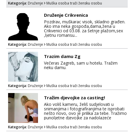
Kategorija:
Druženje
Muška osoba traži žensku osobu
Druženje Crikvenica
Pozdrav, muškarac visok, skladno građen.
Ako ima neka gospođa,dama,žena u
Crikvenici od 03.08. za šetnje plažom,sex
,ljetnu romansu...
Kategorija:
Druženje
Muška osoba traži žensku osobu
Trazim damu Zg
Večeras Zagreb, sam u hotelu. Tražim
neku damu.
Kategorija:
Druženje
Muška osoba traži žensku osobu
Tražim djevojke za casting!
Ako voliš kameru, želiš sudjelovati u
snimanjima i fotografiranjima te isprobati
nešto novo, ovo je prilika za tebe. Tražimo
punoljetne djevojke za nadolazeće
projekte. Iskustvo nije potrebno –
najvažniji su pozitivna energija, opuštenost
Kategorija:
Druženje
Muška osoba traži žensku osobu
i odgovoran pristup. Mail: