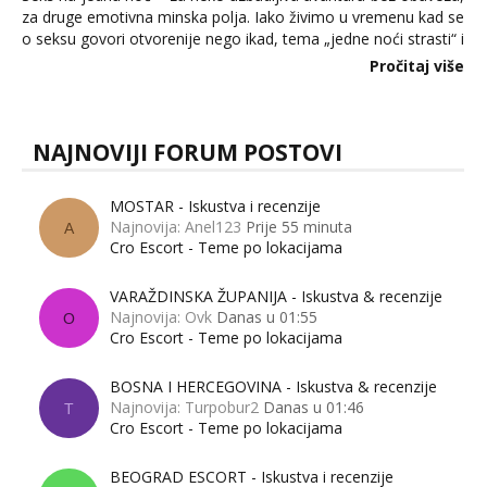
za druge emotivna minska polja. Iako živimo u vremenu kad se
o seksu govori otvorenije nego ikad, tema „jedne noći strasti“ i
dalje izaziva burne rasprave. Što zapravo misle žene, a što
Pročitaj više
muškarci? Jesu...
NAJNOVIJI FORUM POSTOVI
MOSTAR - Iskustva i recenzije
Najnovija: Anel123
Prije 55 minuta
A
Cro Escort - Teme po lokacijama
VARAŽDINSKA ŽUPANIJA - Iskustva & recenzije
Najnovija: Ovk
Danas u 01:55
O
Cro Escort - Teme po lokacijama
BOSNA I HERCEGOVINA - Iskustva & recenzije
Najnovija: Turpobur2
Danas u 01:46
T
Cro Escort - Teme po lokacijama
BEOGRAD ESCORT - Iskustva i recenzije