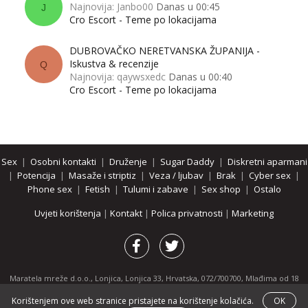
Najnovija: Janbo00
Danas u 00:45
J
Cro Escort - Teme po lokacijama
DUBROVAČKO NERETVANSKA ŽUPANIJA -
Iskustva & recenzije
Q
Najnovija: qaywsxedc
Danas u 00:40
Cro Escort - Teme po lokacijama
Sex
|
Osobni kontakti
|
Druženje
|
Sugar Daddy
|
Diskretni aparmani
|
Potencija
|
Masaže i striptiz
|
Veza / ljubav
|
Brak
|
Cyber sex
|
Phone sex
|
Fetish
|
Tulumi i zabave
|
Sex shop
|
Ostalo
Uvjeti korištenja
|
Kontakt
|
Polica privatnosti
|
Marketing
Maratela mreže d.o.o., Lonjica, Lonjica 33, Hrvatska, 072/700700, Mlađima od 18
godina zabranjeno je pregledavanje stranice i svih njenih dijelova.
Korištenjem ove web stranice pristajete na korištenje kolačića.
OK
Partnerski portali:
osobnikontakti.com
|
hotline.hr
|
ThePornDude.com