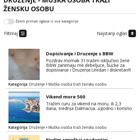
DRUŽENJE - MUŠKA OSOBA TRAŽI
tel:0,93€ - mob:1,12€ min
ŽENSKU OSOBU
Anđela
Čekam tvoj poziv!
Želim primati oglase iz ove kategorije
Tel:
064/677-677
- Kod: #142
Filtriraj
Najstariji oglas
tel:0,93€ - mob:1,12€ min
Dopisivanje i Druzenje s BBW
Pozdrav momak 31.tražim isključivo žene
BBW zanimaju me debeljuce, bucke za
dopisivanje i Druzenje.Uredan i diskretan!!!
Kategorija:
Druženje
Muška osoba traži žensku osobu
Vikend more 500
Tražim curu za vikend na moru, ili 2,3
dana, srednja Dalmacija...ugodno i korisno
Kategorija:
Druženje
Muška osoba traži žensku osobu
Nudim smještaj studentici