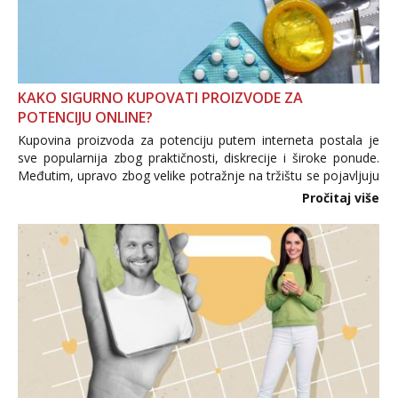
KAKO SIGURNO KUPOVATI PROIZVODE ZA
POTENCIJU ONLINE?
Kupovina proizvoda za potenciju putem interneta postala je
sve popularnija zbog praktičnosti, diskrecije i široke ponude.
Međutim, upravo zbog velike potražnje na tržištu se pojavljuju
i brojni krivotvoreni proizvodi, nepouzdane internetske
Pročitaj više
trgovine te proizvodi nepoznatog podrijetla. ...