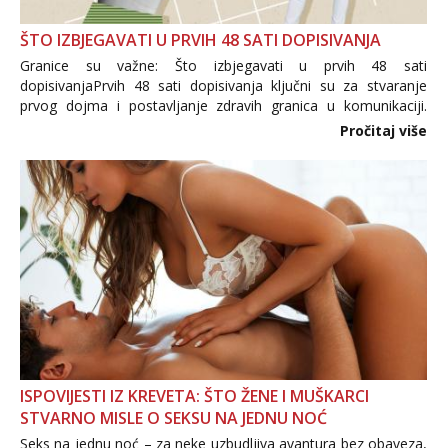
ŠTO IZBJEGAVATI U PRVIH 48 SATI DOPISIVANJA
Granice su važne: Što izbjegavati u prvih 48 sati
dopisivanjaPrvih 48 sati dopisivanja ključni su za stvaranje
prvog dojma i postavljanje zdravih granica u komunikaciji.
Važno je izbjeći prebrzo otkrivanje osobnih ili intimnih
Pročitaj više
informacija, jer nepoznata osoba još nije zaslužila to
povjerenje. Takođe...
ISPOVIJESTI IZ KREVETA: ŠTO ŽENE I MUŠKARCI
STVARNO MISLE O SEKSU NA JEDNU NOĆ
Seks na jednu noć – za neke uzbudljiva avantura bez obaveza,