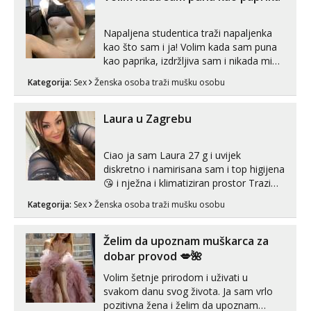
Napaljena studentica traži napaljenka
kao što sam i ja! Volim kada sam puna
kao paprika, izdržljiva sam i nikada mi
nije dosta seksa. Volim grubi seks i više
Kategorija:
Sex
Ženska osoba traži mušku osobu
puta dnevno bilo kad i bilo gdje zato se
javi što prije da me isprobaš Klikni na
link ispod i nadji me tamo, cekam te!
Laura u Zagrebu
Ciao ja sam Laura 27 g i uvijek
diskretno i namirisana sam i top higijena
😘 i nježna i klimatiziran prostor Trazim
sex za nagradu Radim klasican sex
Kategorija:
Sex
Ženska osoba traži mušku osobu
Pusenje i gutanje sperme Erotsko rublje
imam uvijek Lizati me mozes i ljubiti po
tijelu Iskljucivo neradim analni !!! I
Želim da upoznam muškarca za
neljubim se Wha...
dobar provod 💋🌺
Volim šetnje prirodom i uživati u
svakom danu svog života. Ja sam vrlo
pozitivna žena i želim da upoznam