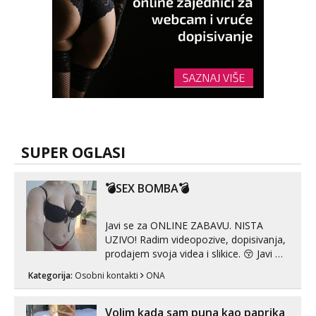
SUPER OGLASI
💣SEX BOMBA💣
Javi se za ONLINE ZABAVU. NISTA
UZIVO! Radim videopozive, dopisivanja,
prodajem svoja videa i slikice. 😚 Javi mi
se porukom na Whatsupp, Viber ili
Kategorija:
Osobni kontakti
ONA
Telegram. +385 91 723 0045
Volim kada sam puna kao paprika