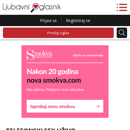
Prijavi se
Registriraj se
Predaj oglas
Lucija
Razgovaram :)
Tel:
064/677-677
- Kod: #136