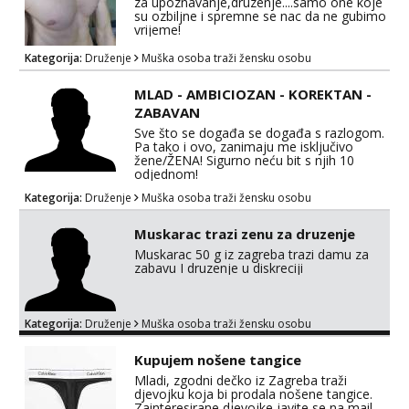
za upoznavanje,druzenje....samo one koje
su ozbiljne i spremne se nac da ne gubimo
vrijeme!
Kategorija:
Druženje
Muška osoba traži žensku osobu
MLAD - AMBICIOZAN - KOREKTAN -
ZABAVAN
Sve što se događa se događa s razlogom.
Pa tako i ovo, zanimaju me isključivo
žene/ŽENA! Sigurno neću bit s njih 10
odjednom!
Kategorija:
Druženje
Muška osoba traži žensku osobu
Muskarac trazi zenu za druzenje
Muskarac 50 g iz zagreba trazi damu za
zabavu I druzenje u diskreciji
Kategorija:
Druženje
Muška osoba traži žensku osobu
Kupujem nošene tangice
Mladi, zgodni dečko iz Zagreba traži
djevojku koja bi prodala nošene tangice.
Zainteresirane djevojke javite se na mail