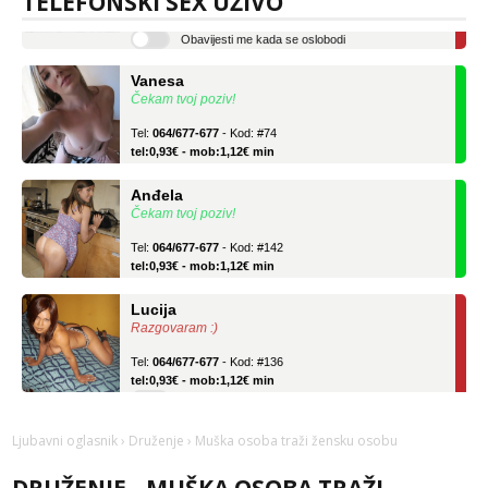
TELEFONSKI SEX UŽIVO
tel:0,93€ - mob:1,12€ min
Obavijesti me kada se oslobodi
Vanesa
Čekam tvoj poziv!
Tel:
064/677-677
- Kod: #74
tel:0,93€ - mob:1,12€ min
Anđela
Čekam tvoj poziv!
Tel:
064/677-677
- Kod: #142
tel:0,93€ - mob:1,12€ min
Lucija
Razgovaram :)
Tel:
064/677-677
- Kod: #136
tel:0,93€ - mob:1,12€ min
Obavijesti me kada se oslobodi
Vanesa
Ljubavni oglasnik
›
Druženje
› Muška osoba traži žensku osobu
Čekam tvoj poziv!
Tel:
064/677-677
- Kod: #74