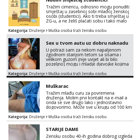
Tražim cimericu, odnosno mogu ponuditi
smještaj u zasebnoj sobi mlađoj ženskoj
osobi (studentici). Ako ti treba smještaj u
ZG-u, a ne želiš plaćati sobu i tako malo
uštedjeti, javi se na mail.
Kategorija:
Druženje
Muška osoba traži žensku osobu
Sex u tvom autu uz dobru naknadu
U potrazi sam za nekom napaljenom
zgodnom starijom tetom sa sisama i
velikom guzom (nije uvijet ali bi bilo
pozeljno) mogu i mladje djevojke kojima
nije bitan izgled vec dobra zabava uz
naknadu, trazim neku koja bi dosla po
Kategorija:
Druženje
Muška osoba traži žensku osobu
mene da se odemo seksat negdje u mrak,
prije seksa dobijes odmah na ruke, molim
Muškarac
samo ozbiljne da se javljaju one koje se
pale na seks po mracnim parkinzima,
Tražim mlađu curu za povremena
sumarcima itd be...
druženja. Molim prvi kontakt na e-mail a
onda se sve drugo lako i jednostavno
dogovorimo. Može sve u krugu od 100 km
oko Zagreba
Kategorija:
Druženje
Muška osoba traži žensku osobu
STARIJE DAME
Zensku osobu 40-ih godina dobrog izgleda