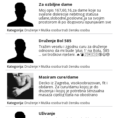
gentlemanzg@outlook.com
Za ozbiljne dame
Moj opis 167,60,16,za dame koje su
svjesne diskrecije nebitnog statusa
udane,slobodne,poslovne,ja sa svojim
prostorom ili po dogovoru ispunjavam sve
želje,muške pederčine odjebite,sms ,a
onda poziv,lp
Kategorija:
Druženje
Muška osoba traži žensku osobu
Druženje Bol 585
Tražim veselu i zgodnu curu za druženje
odnosno da mi bude 'plus 1' na Bolu, 585
... svi troškovi riješeni .🔥💣🇯🇲🇨🇴🔞😉😎
Kategorija:
Druženje
Muška osoba traži žensku osobu
Masiram cure/dame
Decko iz Zagreba, visokoobrazovan, fit i
obdaren. Za curu/damu kojoj je do
druzenja i kojoj je potrebna senzualna
masaza cijelog tijela na obostrano
zadovoljstvo
Kategorija:
Druženje
Muška osoba traži žensku osobu
Uživanje