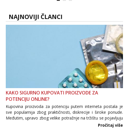
NAJNOVIJI ČLANCI
KAKO SIGURNO KUPOVATI PROIZVODE ZA
POTENCIJU ONLINE?
Kupovina proizvoda za potenciju putem interneta postala je
sve popularnija zbog praktičnosti, diskrecije i široke ponude.
Međutim, upravo zbog velike potražnje na tržištu se pojavljuju
i brojni krivotvoreni proizvodi, nepouzdane internetske
Pročitaj više