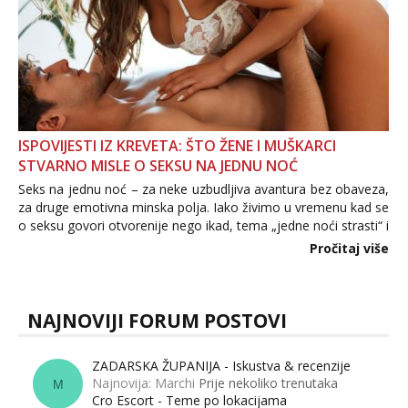
ISPOVIJESTI IZ KREVETA: ŠTO ŽENE I MUŠKARCI
STVARNO MISLE O SEKSU NA JEDNU NOĆ
Seks na jednu noć – za neke uzbudljiva avantura bez obaveza,
za druge emotivna minska polja. Iako živimo u vremenu kad se
o seksu govori otvorenije nego ikad, tema „jedne noći strasti“ i
dalje izaziva burne rasprave. Što zapravo misle žene, a što
Pročitaj više
muškarci? Jesu...
NAJNOVIJI FORUM POSTOVI
ZADARSKA ŽUPANIJA - Iskustva & recenzije
Najnovija: Marchi
Prije nekoliko trenutaka
M
Cro Escort - Teme po lokacijama