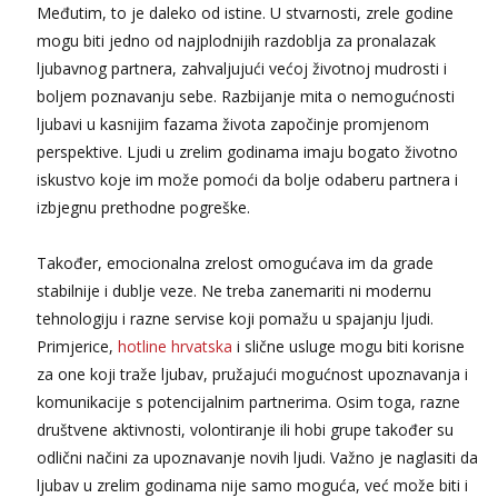
Međutim, to je daleko od istine. U stvarnosti, zrele godine
mogu biti jedno od najplodnijih razdoblja za pronalazak
ljubavnog partnera, zahvaljujući većoj životnoj mudrosti i
boljem poznavanju sebe. Razbijanje mita o nemogućnosti
ljubavi u kasnijim fazama života započinje promjenom
perspektive. Ljudi u zrelim godinama imaju bogato životno
iskustvo koje im može pomoći da bolje odaberu partnera i
izbjegnu prethodne pogreške.
Također, emocionalna zrelost omogućava im da grade
stabilnije i dublje veze. Ne treba zanemariti ni modernu
tehnologiju i razne servise koji pomažu u spajanju ljudi.
Primjerice,
hotline hrvatska
i slične usluge mogu biti korisne
za one koji traže ljubav, pružajući mogućnost upoznavanja i
komunikacije s potencijalnim partnerima. Osim toga, razne
društvene aktivnosti, volontiranje ili hobi grupe također su
odlični načini za upoznavanje novih ljudi. Važno je naglasiti da
ljubav u zrelim godinama nije samo moguća, već može biti i