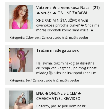
Vatrena ‎️‍🔥 crvenokosa Natali (21)
‎️‍🔥 vruča‎ ️‍🔥 ONLINE ZABAVA
❌NE RADIM NIŠTA UŽIVO❌ Voliš
crvenokose prirodne curke? ❤️ Onda me
moraš isprobati koliko sam vruča.‎ ️‍🔥
MLADA vražica koja ima 100%
Kategorija:
Cyber sex
Ženska osoba traži mušku osobu
prorodne grudi, 💦 Misli su mi uvijek
prljave i u svemu vidim samo užitak. 💦
U mojoj raznolikoj ponudi možeš
Tražim mlađega za sex
pranaći nešto po svojoj mjeri. Sexi videa
s kolegica...
Hej svima, tražim nekog za diskretna
druženja van Zagreba , po mogućnosti
mlađeg 🥰 Klikni na link ispod i nadji me
tamo, cekam te!
Kategorija:
Sex
Ženska osoba traži mušku osobu
ENA 🔥ONLINE S LICEM🔥
CAM/CHAT/SLIKE/VIDEO
Pozdrav, Javi se porukom na br.