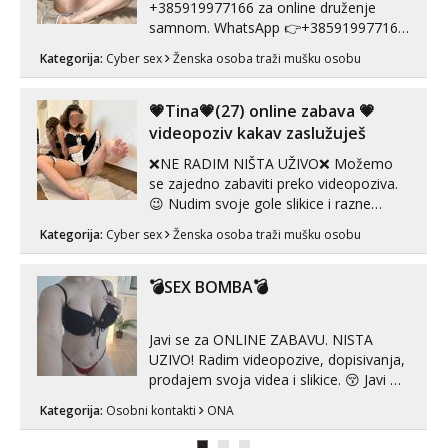
+385919977166 za online druženje
samnom. WhatsApp 👉+385919977166
Telegram 👉@enafriedrichkis Radim
Kategorija:
Cyber sex
Ženska osoba traži mušku osobu
videopozive s licem, solo i s partnerom,
kolegicama (Tina&Natali), razne
kombinacije halteri, haljine, štikle,
💗Tina💗(27) online zabava 💗
samostojeće itd. Nudim svakakva videa
videopoziv kakav zaslužuješ
seksa, puš...
❌NE RADIM NIŠTA UŽIVO❌ Možemo
se zajedno zabaviti preko videopoziva.
😉 Nudim svoje gole slikice i razne
videouradke. 🤩 Za online zabavu pošalji
Kategorija:
Cyber sex
Ženska osoba traži mušku osobu
poruku na Whatsapp, Telegram ili Viber.
😎 +385 91 912 3322 Za provjeru moje
autentičnosti možeš me vidjeti na
💣SEX BOMBA💣
videopozivu. 😉 S vama sam vec 5 ...
Javi se za ONLINE ZABAVU. NISTA
UZIVO! Radim videopozive, dopisivanja,
prodajem svoja videa i slikice. 😚 Javi mi
se porukom na Whatsupp, Viber ili
Kategorija:
Osobni kontakti
ONA
Telegram. +385 91 723 0045