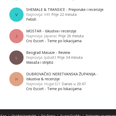
SHEMALE & TRANSICE - Preporuke i recenzije
Najnovija: V45
Prije 22 minuta
V
Fetish
MOSTAR - Iskustva i recenzije
Najnovija: Japanac
Prije 26 minuta
J
Cro Escort - Teme po lokacijama
Beograd Masaze - Review
Najnovija: ljuba83
Prije 34 minuta
L
Masaža i striptiz
DUBROVAČKO NERETVANSKA ŽUPANIJA -
Iskustva & recenzije
H
Najnovija: Hogar321
Danas u 20:47
Cro Escort - Teme po lokacijama
Sex
|
Osobni kontakti
|
Druženje
|
Sugar Daddy
|
Diskretni aparmani