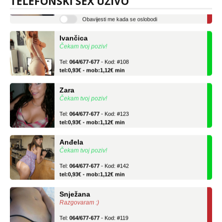
TELEFONSKI SEX UŽIVO
tel:0,93€ - mob:1,12€ min
Obavijesti me kada se oslobodi
Ivančica
Čekam tvoj poziv!
Tel:
064/677-677
- Kod: #108
tel:0,93€ - mob:1,12€ min
Zara
Čekam tvoj poziv!
Tel:
064/677-677
- Kod: #123
tel:0,93€ - mob:1,12€ min
Anđela
Čekam tvoj poziv!
Tel:
064/677-677
- Kod: #142
tel:0,93€ - mob:1,12€ min
Snježana
Razgovaram :)
Tel:
064/677-677
- Kod: #119
tel:0,93€ - mob:1,12€ min