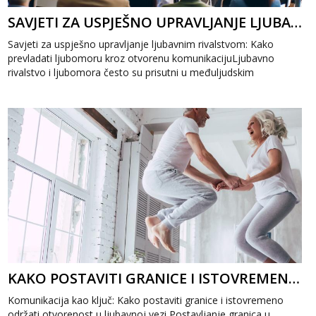
SAVJETI ZA USPJEŠNO UPRAVLJANJE LJUBAVNIM RIVALSTVOM: KAKO PREVLADATI LJUBOMORU
Savjeti za uspješno upravljanje ljubavnim rivalstvom: Kako
prevladati ljubomoru kroz otvorenu komunikacijuLjubavno
rivalstvo i ljubomora često su prisutni u međuljudskim
odnosima, ali uz prave savjete...
KAKO POSTAVITI GRANICE I ISTOVREMENO ODRŽATI OTVORENOST U LJUBAVNOJ VEZI
Komunikacija kao ključ: Kako postaviti granice i istovremeno
održati otvorenost u ljubavnoj vezi Postavljanje granica u