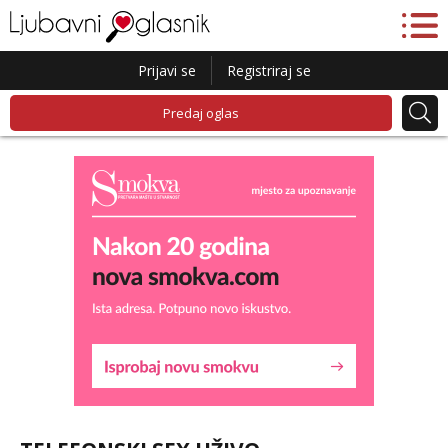
Prijavi se
Registriraj se
Predaj oglas
Snježana
Razgovaram :)
Tel:
064/677-677
- Kod: #119