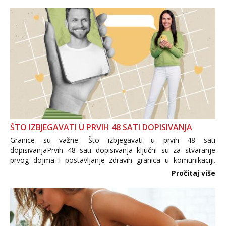
trgovine te proizvodi nepoznatog podrijetla. ...
ŠTO IZBJEGAVATI U PRVIH 48 SATI DOPISIVANJA
Granice su važne: Što izbjegavati u prvih 48 sati
dopisivanjaPrvih 48 sati dopisivanja ključni su za stvaranje
prvog dojma i postavljanje zdravih granica u komunikaciji.
Važno je izbjeći prebrzo otkrivanje osobnih ili intimnih
Pročitaj više
informacija, jer nepoznata osoba još nije zaslužila to
povjerenje. Takođe...