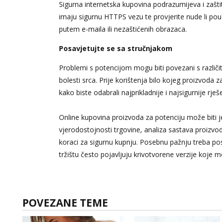
Sigurna internetska kupovina podrazumijeva i zašti
imaju sigurnu HTTPS vezu te provjerite nude li pou
putem e-maila ili nezaštićenih obrazaca.
Posavjetujte se sa stručnjakom
Problemi s potencijom mogu biti povezani s različi
bolesti srca. Prije korištenja bilo kojeg proizvoda 
kako biste odabrali najprikladnije i najsigurnije rješ
Online kupovina proizvoda za potenciju može biti je
vjerodostojnosti trgovine, analiza sastava proizvod
koraci za sigurnu kupnju. Posebnu pažnju treba p
tržištu često pojavljuju krivotvorene verzije koje mo
POVEZANE TEME