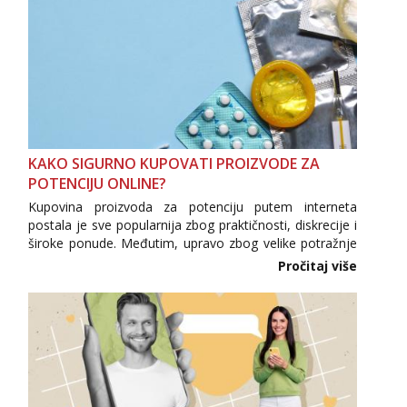
KAKO SIGURNO KUPOVATI PROIZVODE ZA
POTENCIJU ONLINE?
Kupovina proizvoda za potenciju putem interneta
postala je sve popularnija zbog praktičnosti, diskrecije i
široke ponude. Međutim, upravo zbog velike potražnje
na tržištu se pojavljuju i brojni krivotvoreni proizvodi,
Pročitaj više
nepouzdane internetske trgovine te proizvodi
nepoznatog podrijetla. ...