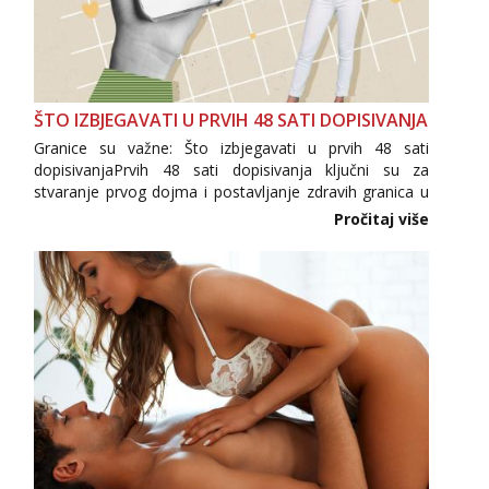
ŠTO IZBJEGAVATI U PRVIH 48 SATI DOPISIVANJA
Granice su važne: Što izbjegavati u prvih 48 sati
dopisivanjaPrvih 48 sati dopisivanja ključni su za
stvaranje prvog dojma i postavljanje zdravih granica u
komunikaciji. Važno je izbjeći prebrzo otkrivanje
Pročitaj više
osobnih ili intimnih informacija, jer nepoznata osoba
još nije zaslužila to povjerenje. Takođe...