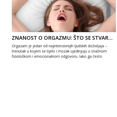
ZNANOST O ORGAZMU: ŠTO SE STVARNO DOGAĐA U TVOM MOZGU I TIJELU
Orgazam je jedan od najintenzivnijih ljudskih doživljaja –
trenutak u kojem se tijelo i mozak ujedinjuju u snažnom
fiziološkom i emocionalnom odgovoru. Iako ga često
povezujemo s užitkom,...