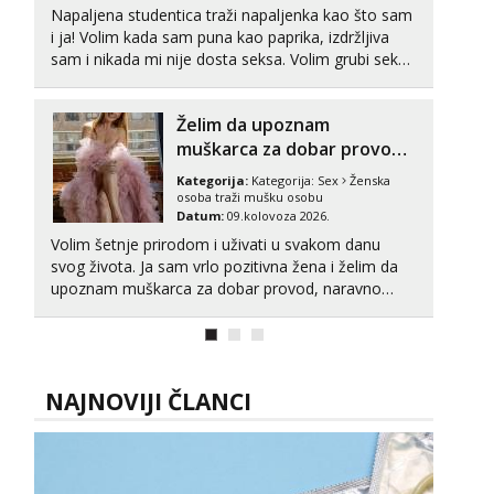
Napaljena studentica traži napaljenka kao što sam
i ja! Volim kada sam puna kao paprika, izdržljiva
sam i nikada mi nije dosta seksa. Volim grubi seks i
više puta dnevno bilo kad i bilo gdje zato se javi
što prije da me isprobaš Klikni na link ispod i nadji
Želim da upoznam
me tamo, cekam te!
muškarca za dobar provod
💋🌺
Kategorija:
Kategorija:
Sex
Ženska
osoba traži mušku osobu
Datum:
09.kolovoza 2026.
Volim šetnje prirodom i uživati u svakom danu
svog života. Ja sam vrlo pozitivna žena i želim da
upoznam muškarca za dobar provod, naravno
može i nešto više.💋🌺 Klikni na link ispod i nadji
me tamo, cekam te!
NAJNOVIJI ČLANCI