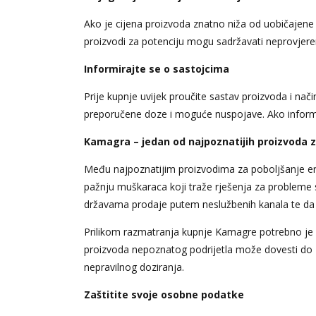
Ako je cijena proizvoda znatno niža od uobičajene tr
proizvodi za potenciju mogu sadržavati neprovjerene
Informirajte se o sastojcima
Prije kupnje uvijek proučite sastav proizvoda i nač
preporučene doze i moguće nuspojave. Ako informaci
Kamagra – jedan od najpoznatijih proizvoda z
Među najpoznatijim proizvodima za poboljšanje erek
pažnju muškaraca koji traže rješenja za probleme 
državama prodaje putem neslužbenih kanala te da pos
Prilikom razmatranja kupnje Kamagre potrebno je b
proizvoda nepoznatog podrijetla može dovesti do z
nepravilnog doziranja.
Zaštitite svoje osobne podatke