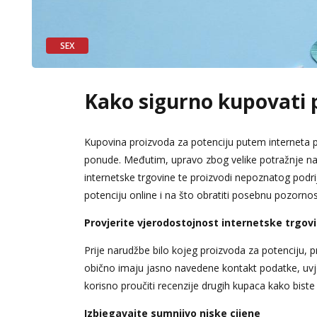
SEX
Kako sigurno kupovati p
Kupovina proizvoda za potenciju putem interneta pos
ponude. Međutim, upravo zbog velike potražnje na t
internetske trgovine te proizvodi nepoznatog podri
potenciju online i na što obratiti posebnu pozornos
Provjerite vjerodostojnost internetske trgov
Prije narudžbe bilo kojeg proizvoda za potenciju, 
obično imaju jasno navedene kontakt podatke, uvjete
korisno proučiti recenzije drugih kupaca kako biste s
Izbjegavajte sumnjivo niske cijene