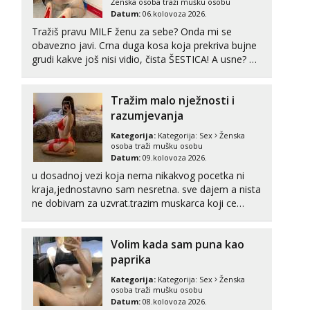
Ženska osoba traži mušku osobu
Datum:
06.kolovoza 2026.
Tražiš pravu MILF ženu za sebe? Onda mi se
obavezno javi. Crna duga kosa koja prekriva bujne
grudi kakve još nisi vidio, čista ŠESTICA! A usne? O
usnama bolje da ni ne pričam. Prave pune usne
koje će ti se urezati u pamćenje, jer vjeruj mi,
Tražim malo nježnosti i
takve još nisi vidio. Uvijek sam spremna za
ONLOINE zabavu...
razumjevanja
Kategorija:
Kategorija:
Sex
Ženska
osoba traži mušku osobu
Datum:
09.kolovoza 2026.
u dosadnoj vezi koja nema nikakvog pocetka ni
kraja,jednostavno sam nesretna. sve dajem a nista
ne dobivam za uzvrat.trazim muskarca koji ce
zadovoljiti moje potrebe,ne trazim puno samo
malo njeznosti i razumjevanja. volim njezan seks i
Volim kada sam puna kao
njezne poljupce po tijelu koji me jako
pale,obozavam kad muskar...
paprika
Kategorija:
Kategorija:
Sex
Ženska
osoba traži mušku osobu
Datum:
08.kolovoza 2026.