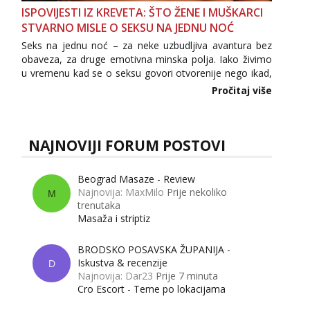
ISPOVIJESTI IZ KREVETA: ŠTO ŽENE I MUŠKARCI
STVARNO MISLE O SEKSU NA JEDNU NOĆ
Seks na jednu noć – za neke uzbudljiva avantura bez
obaveza, za druge emotivna minska polja. Iako živimo
u vremenu kad se o seksu govori otvorenije nego ikad,
tema „jedne noći strasti“ i dalje izaziva burne rasprave.
Pročitaj više
Što zapravo misle žene, a što muškarci? Jesu...
NAJNOVIJI FORUM POSTOVI
Beograd Masaze - Review
Najnovija: MaxMilo
Prije nekoliko
M
trenutaka
Masaža i striptiz
BRODSKO POSAVSKA ŽUPANIJA -
Iskustva & recenzije
D
Najnovija: Dar23
Prije 7 minuta
Cro Escort - Teme po lokacijama