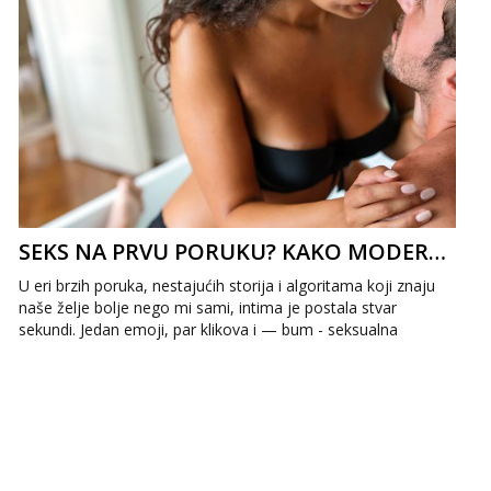
SEKS NA PRVU PORUKU? KAKO MODERNA KOMUNIKACIJA MIJENJA NAŠU INTIMU
U eri brzih poruka, nestajućih storija i algoritama koji znaju
naše želje bolje nego mi sami, intima je postala stvar
sekundi. Jedan emoji, par klikova i — bum - seksualna
napetost koja s...