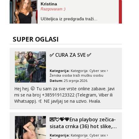
Razgovaram :)
Učiteljica iz predgrađa traži...
Tel:
064/677-677
- Kod: #160
tel:0,93€ - mob:1,12€ min
Obavijesti me kada se oslobodi
SUPER OGLASI
Ivančica
Razgovaram :)
✅ CURA ZA SVE ✅
Tel:
064/677-677
- Kod: #108
tel:0,93€ - mob:1,12€ min
Obavijesti me kada se oslobodi
Kategorija:
Kategorija:
Cyber sex
Ženska osoba traži mušku osobu
Datum:
25.srpnja 2026.
Zara
Čekam tvoj poziv!
Hej hej. 🤭 Tu sam za sve vrste online zabave. Javi
mi se na broj +385919123322 (Telegram, Viber ili
Tel:
064/677-677
- Kod: #123
Whatsapp). 🤙 NE javljaj se na uzivo. Hvala.
tel:0,93€ - mob:1,12€ min
Anđela
💌💘💝💗Ena playboy zečica-
Čekam tvoj poziv!
sisata crnka (36) hot slike,
Tel:
064/677-677
- Kod: #142
videa i c2c💗
tel:0,93€ - mob:1,12€ min
Kategorija:
Kategorija:
Cyber sex