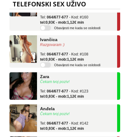
Učiteljica iz predgrađa traži...
TELEFONSKI SEX UŽIVO
Tel:
064/677-677
- Kod: #160
tel:0,93€ - mob:1,12€ min
Obavijesti me kada se oslobodi
Ivančica
Razgovaram :)
Tel:
064/677-677
- Kod: #108
tel:0,93€ - mob:1,12€ min
Obavijesti me kada se oslobodi
Zara
Čekam tvoj poziv!
Tel:
064/677-677
- Kod: #123
tel:0,93€ - mob:1,12€ min
Anđela
Čekam tvoj poziv!
Tel:
064/677-677
- Kod: #142
tel:0,93€ - mob:1,12€ min
Kristina