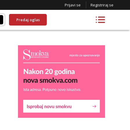
Prijavi se
Registriraj se
Predaj oglas
Kristina
Razgovaram :)