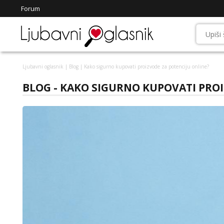
Forum
Ljubavni oglasnik
|
Blog
| Kako sigurno kupovati proizvode za potenciju online?
BLOG - KAKO SIGURNO KUPOVATI PROI