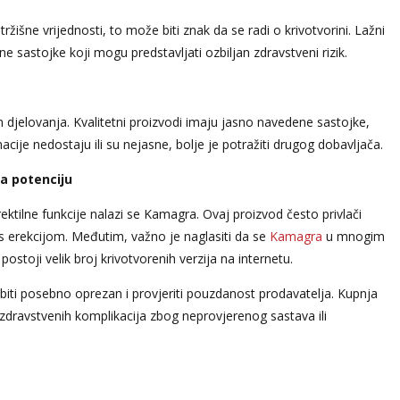
žišne vrijednosti, to može biti znak da se radi o krivotvorini. Lažni
 sastojke koji mogu predstavljati ozbiljan zdravstveni rizik.
in djelovanja. Kvalitetni proizvodi imaju jasno navedene sastojke,
je nedostaju ili su nejasne, bolje je potražiti drugog dobavljača.
a potenciju
tilne funkcije nalazi se Kamagra. Ovaj proizvod često privlači
s erekcijom. Međutim, važno je naglasiti da se
Kamagra
u mnogim
toji velik broj krivotvorenih verzija na internetu.
iti posebno oprezan i provjeriti pouzdanost prodavatelja. Kupnja
dravstvenih komplikacija zbog neprovjerenog sastava ili