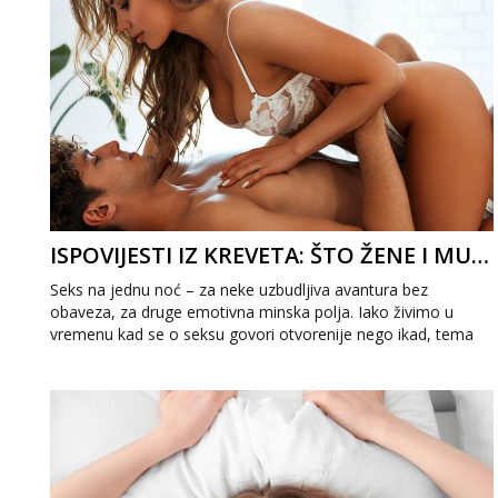
ISPOVIJESTI IZ KREVETA: ŠTO ŽENE I MUŠKARCI STVARNO MISLE O SEKSU NA JEDNU NOĆ
Seks na jednu noć – za neke uzbudljiva avantura bez
obaveza, za druge emotivna minska polja. Iako živimo u
vremenu kad se o seksu govori otvorenije nego ikad, tema
„jedne noći strasti&ldqu...