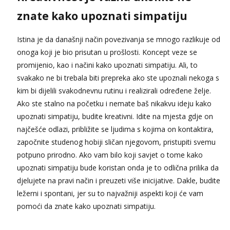
znate kako upoznati simpatiju
Istina je da današnji način povezivanja se mnogo razlikuje od
onoga koji je bio prisutan u prošlosti. Koncept veze se
promijenio, kao i načini kako upoznati simpatiju. Ali, to
svakako ne bi trebala biti prepreka ako ste upoznali nekoga s
kim bi dijelili svakodnevnu rutinu i realizirali određene želje.
Ako ste stalno na početku i nemate baš nikakvu ideju kako
upoznati simpatiju, budite kreativni. Idite na mjesta gdje on
najčešće odlazi, približite se ljudima s kojima on kontaktira,
započnite studenog hobiji sličan njegovom, pristupiti svemu
potpuno prirodno. Ako vam bilo koji savjet o tome kako
upoznati simpatiju bude koristan onda je to odlična prilika da
djelujete na pravi način i preuzeti više inicijative. Dakle, budite
ležerni i spontani, jer su to najvažniji aspekti koji će vam
pomoći da znate kako upoznati simpatiju.