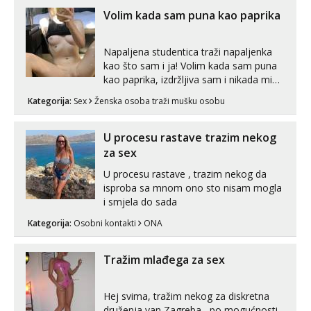
autentičnosti možeš me vidjeti na
Volim kada sam puna kao paprika
videopozivu. 😉 S vama sam vec 5 ...
Napaljena studentica traži napaljenka
kao što sam i ja! Volim kada sam puna
kao paprika, izdržljiva sam i nikada mi
nije dosta seksa. Volim grubi seks i više
Kategorija:
Sex
Ženska osoba traži mušku osobu
puta dnevno bilo kad i bilo gdje zato se
javi što prije da me isprobaš Klikni na
link ispod i nadji me tamo, cekam te!
U procesu rastave trazim nekog
za sex
U procesu rastave , trazim nekog da
isproba sa mnom ono sto nisam mogla
i smjela do sada
Kategorija:
Osobni kontakti
ONA
Tražim mlađega za sex
Hej svima, tražim nekog za diskretna
druženja van Zagreba , po mogućnosti