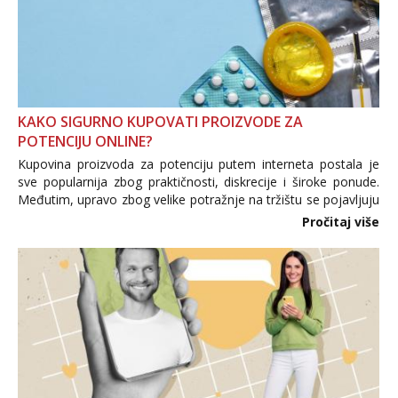
KAKO SIGURNO KUPOVATI PROIZVODE ZA
POTENCIJU ONLINE?
Kupovina proizvoda za potenciju putem interneta postala je
sve popularnija zbog praktičnosti, diskrecije i široke ponude.
Međutim, upravo zbog velike potražnje na tržištu se pojavljuju
i brojni krivotvoreni proizvodi, nepouzdane internetske
Pročitaj više
trgovine te proizvodi nepoznatog podrijetla. ...