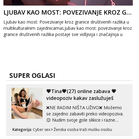
LJUBAV KAO MOST: POVEZIVANJE KROZ GRANICE DRUŠTVENIH RAZLIKA
Ljubav kao most: Povezivanje kroz granice društvenih razlika u
multikulturalnim zajednicamaLjubav kao most: povezivanje kroz
granice društvenih razlika postaje sve vidljivija i značajnija u
mul...
SUPER OGLASI
💗Tina💗(27) online zabava 💗
videopoziv kakav zaslužuješ
❌NE RADIM NIŠTA UŽIVO❌ Možemo
se zajedno zabaviti preko videopoziva.
😉 Nudim svoje gole slikice i razne
videouradke. 🤩 Za online zabavu pošalji
Kategorija:
Cyber sex
Ženska osoba traži mušku osobu
poruku na Whatsapp, Telegram ili Viber.
😎 +385 91 912 3322 Za provjeru moje