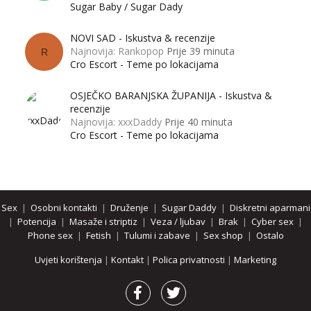
Sugar Baby / Sugar Dady
NOVI SAD - Iskustva & recenzije
Najnovija: Rankopop
Prije 39 minuta
R
Cro Escort - Teme po lokacijama
OSJEČKO BARANJSKA ŽUPANIJA - Iskustva &
recenzije
Najnovija: xxxDaddy
Prije 40 minuta
Cro Escort - Teme po lokacijama
Sex
|
Osobni kontakti
|
Druženje
|
Sugar Daddy
|
Diskretni aparmani
|
Potencija
|
Masaže i striptiz
|
Veza / ljubav
|
Brak
|
Cyber sex
|
Phone sex
|
Fetish
|
Tulumi i zabave
|
Sex shop
|
Ostalo
Uvjeti korištenja
|
Kontakt
|
Polica privatnosti
|
Marketing