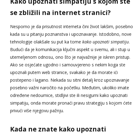
Kako upoznati simpatiju s kojom ste
se zbližili na internet stranici?
Nesporno je da prisutnost interneta čini život lakšim, posebno
kada su u pitanju poznanstva i upoznavanje. Istodobno, nove
tehnologije olakšale su put ka tome
kako upoznati simpatiju
.
Budući da je komunikacija ključni aspekt u svemu, ali i stup u
utemeljenom odnosu, ono što je najvažnije je iskren pristup.
Ako se osjećate ugodno i samouvjereno s nekim koga ste
upoznali putem web stranice, svakako je da morate ići
postepeno i lagano. Nekada su sitni detalj kroz upoznavanje
posebno važni naročito na početku. Međutim, ukoliko imate
određene nedoumice, stidljivi ste ili nesigurni kako upoznati
simpatiju, onda morate pronaći pravu strategiju s kojom ćete
privući više njegovu pažnju.
Kada ne znate kako upoznati