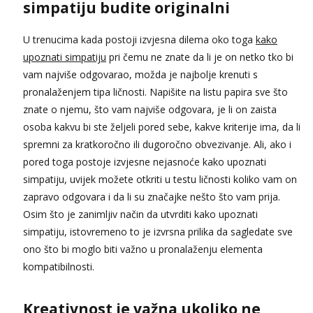
simpatiju budite originalni
U trenucima kada postoji izvjesna dilema oko toga
kako
upoznati simpatiju
pri čemu ne znate da li je on netko tko bi
vam najviše odgovarao, možda je najbolje krenuti s
pronalaženjem tipa ličnosti. Napišite na listu papira sve što
znate o njemu, što vam najviše odgovara, je li on zaista
osoba kakvu bi ste željeli pored sebe, kakve kriterije ima, da li
spremni za kratkoročno ili dugoročno obvezivanje. Ali, ako i
pored toga postoje izvjesne nejasnoće kako upoznati
simpatiju, uvijek možete otkriti u testu ličnosti koliko vam on
zapravo odgovara i da li su značajke nešto što vam prija.
Osim što je zanimljiv način da utvrditi kako upoznati
simpatiju, istovremeno to je izvrsna prilika da sagledate sve
ono što bi moglo biti važno u pronalaženju elementa
kompatibilnosti.
Kreativnost je važna ukoliko ne