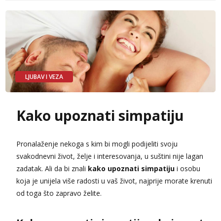
Anđela
Čekam tvoj poziv!
Tel:
064/677-677
- Kod: #142
tel:0,93€ - mob:1,12€ min
LJUBAV I VEZA
Kako upoznati simpatiju
Pronalaženje nekoga s kim bi mogli podijeliti svoju
svakodnevni život, želje i interesovanja, u suštini nije lagan
zadatak. Ali da bi znali
kako upoznati simpatiju
i osobu
koja je unijela više radosti u vaš život, najprije morate krenuti
od toga što zapravo želite.