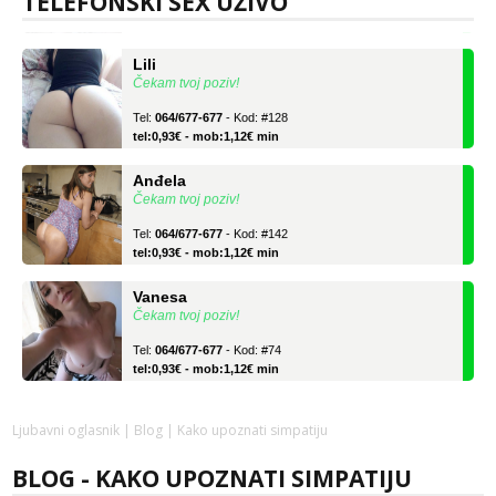
TELEFONSKI SEX UŽIVO
tel:0,93€ - mob:1,12€ min
Lili
Čekam tvoj poziv!
Tel:
064/677-677
- Kod: #128
tel:0,93€ - mob:1,12€ min
Anđela
Čekam tvoj poziv!
Tel:
064/677-677
- Kod: #142
tel:0,93€ - mob:1,12€ min
Vanesa
Čekam tvoj poziv!
Tel:
064/677-677
- Kod: #74
tel:0,93€ - mob:1,12€ min
Lili
Čekam tvoj poziv!
Ljubavni oglasnik
|
Blog
| Kako upoznati simpatiju
Tel:
064/677-677
- Kod: #128
tel:0,93€ - mob:1,12€ min
BLOG - KAKO UPOZNATI SIMPATIJU