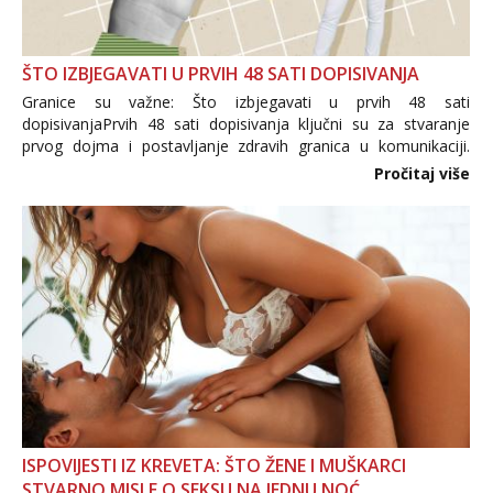
ŠTO IZBJEGAVATI U PRVIH 48 SATI DOPISIVANJA
Granice su važne: Što izbjegavati u prvih 48 sati
dopisivanjaPrvih 48 sati dopisivanja ključni su za stvaranje
prvog dojma i postavljanje zdravih granica u komunikaciji.
Važno je izbjeći prebrzo otkrivanje osobnih ili intimnih
Pročitaj više
informacija, jer nepoznata osoba još nije zaslužila to
povjerenje. Takođe...
ISPOVIJESTI IZ KREVETA: ŠTO ŽENE I MUŠKARCI
STVARNO MISLE O SEKSU NA JEDNU NOĆ