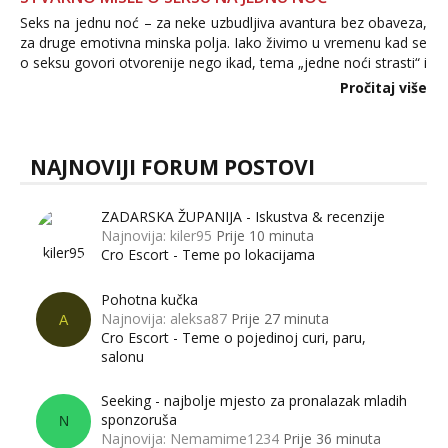
Seks na jednu noć – za neke uzbudljiva avantura bez obaveza,
za druge emotivna minska polja. Iako živimo u vremenu kad se
o seksu govori otvorenije nego ikad, tema „jedne noći strasti“ i
dalje izaziva burne rasprave. Što zapravo misle žene, a što
Pročitaj više
muškarci? Jesu...
NAJNOVIJI FORUM POSTOVI
ZADARSKA ŽUPANIJA - Iskustva & recenzije
Najnovija: kiler95
Prije 10 minuta
Cro Escort - Teme po lokacijama
Pohotna kučka
Najnovija: aleksa87
Prije 27 minuta
A
Cro Escort - Teme o pojedinoj curi, paru,
salonu
Seeking - najbolje mjesto za pronalazak mladih
sponzoruša
N
Najnovija: Nemamime1234
Prije 36 minuta