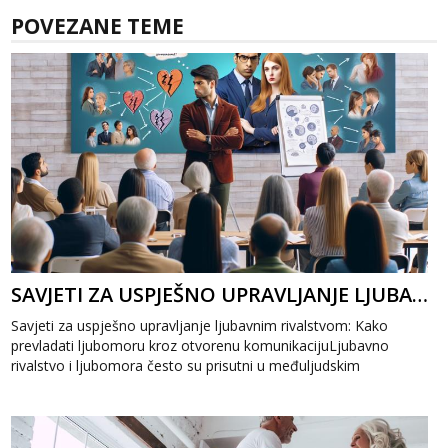
POVEZANE TEME
SAVJETI ZA USPJEŠNO UPRAVLJANJE LJUBAVNIM RIVALSTVOM: KAKO PREVLADATI LJUBOMORU
Savjeti za uspješno upravljanje ljubavnim rivalstvom: Kako
prevladati ljubomoru kroz otvorenu komunikacijuLjubavno
rivalstvo i ljubomora često su prisutni u međuljudskim
odnosima, ali uz prave savjete...