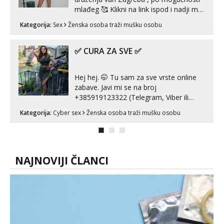
mlađeg 🥰 Klikni na link ispod i nadji me
tamo, cekam te!
Kategorija:
Sex
Ženska osoba traži mušku osobu
✅ CURA ZA SVE ✅
Hej hej. 🤭 Tu sam za sve vrste online
zabave. Javi mi se na broj
+385919123322 (Telegram, Viber ili
Whatsapp). 🤙 NE javljaj se na uzivo.
Kategorija:
Cyber sex
Ženska osoba traži mušku osobu
Hvala.
NAJNOVIJI ČLANCI