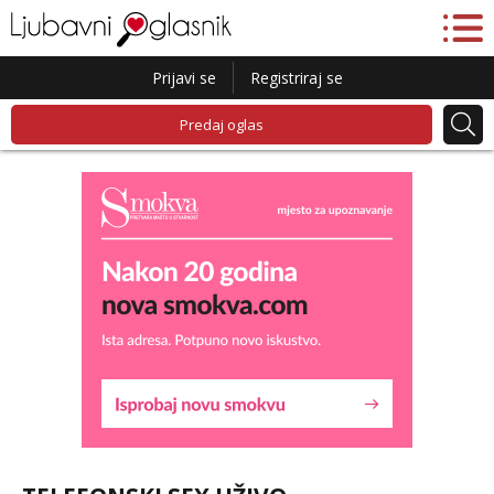
Prijavi se
Registriraj se
Predaj oglas
Vanesa
Čekam tvoj poziv!
Tel:
064/677-677
- Kod: #74