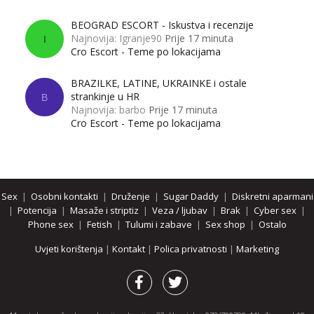
BEOGRAD ESCORT - Iskustva i recenzije
Najnovija: Igranje90
Prije 17 minuta
I
Cro Escort - Teme po lokacijama
BRAZILKE, LATINE, UKRAINKE i ostale
strankinje u HR
B
Najnovija: barbo
Prije 17 minuta
Cro Escort - Teme po lokacijama
Sex
|
Osobni kontakti
|
Druženje
|
Sugar Daddy
|
Diskretni aparmani
|
Potencija
|
Masaže i striptiz
|
Veza / ljubav
|
Brak
|
Cyber sex
|
Phone sex
|
Fetish
|
Tulumi i zabave
|
Sex shop
|
Ostalo
Uvjeti korištenja
|
Kontakt
|
Polica privatnosti
|
Marketing