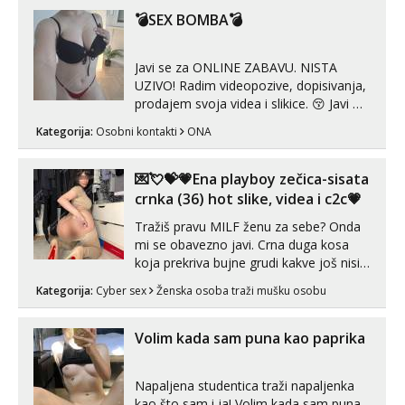
💣SEX BOMBA💣
Anđela
Čekam tvoj poziv!
Javi se za ONLINE ZABAVU. NISTA
Tel:
064/677-677
- Kod: #142
UZIVO! Radim videopozive, dopisivanja,
tel:0,93€ - mob:1,12€ min
prodajem svoja videa i slikice. 😚 Javi mi
se porukom na Whatsupp, Viber ili
Kategorija:
Osobni kontakti
ONA
Telegram. +385 91 723 0045
💌💘💝💗Ena playboy zečica-sisata
crnka (36) hot slike, videa i c2c💗
Tražiš pravu MILF ženu za sebe? Onda
mi se obavezno javi. Crna duga kosa
koja prekriva bujne grudi kakve još nisi
vidio, čista ŠESTICA! A usne? O usnama
Kategorija:
Cyber sex
Ženska osoba traži mušku osobu
bolje da ni ne pričam. Prave pune usne
koje će ti se urezati u pamćenje, jer
vjeruj mi, takve još nisi vidio. Uvijek sam
Volim kada sam puna kao paprika
spremna za ONLOINE zabavu...
Napaljena studentica traži napaljenka
kao što sam i ja! Volim kada sam puna