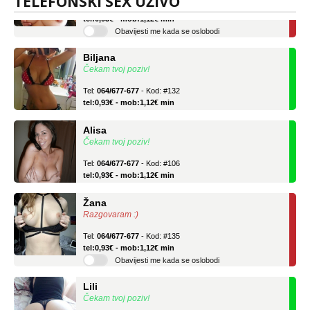
TELEFONSKI SEX UŽIVO
Tel:
064/677-677
- Kod: #69
tel:0,93€ - mob:1,12€ min
Obavijesti me kada se oslobodi
Biljana
Čekam tvoj poziv!
Tel:
064/677-677
- Kod: #132
tel:0,93€ - mob:1,12€ min
Alisa
Čekam tvoj poziv!
Tel:
064/677-677
- Kod: #106
tel:0,93€ - mob:1,12€ min
Žana
Razgovaram :)
Tel:
064/677-677
- Kod: #135
tel:0,93€ - mob:1,12€ min
Obavijesti me kada se oslobodi
Lili
Čekam tvoj poziv!