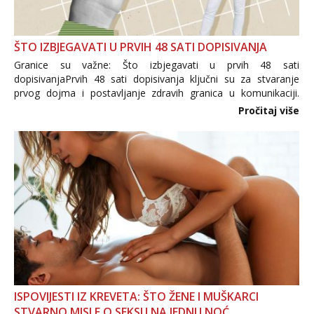
ŠTO IZBJEGAVATI U PRVIH 48 SATI DOPISIVANJA
Granice su važne: Što izbjegavati u prvih 48 sati
dopisivanjaPrvih 48 sati dopisivanja ključni su za stvaranje
prvog dojma i postavljanje zdravih granica u komunikaciji.
Važno je izbjeći prebrzo otkrivanje osobnih ili intimnih
Pročitaj više
informacija, jer nepoznata osoba još nije zaslužila to
povjerenje. Takođe...
ISPOVIJESTI IZ KREVETA: ŠTO ŽENE I MUŠKARCI
STVARNO MISLE O SEKSU NA JEDNU NOĆ