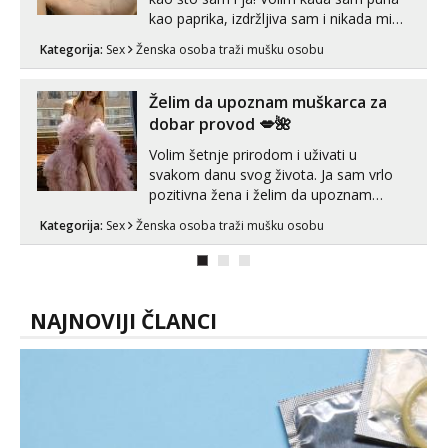
kao paprika, izdržljiva sam i nikada mi
nije dosta seksa. Volim grubi seks i više
Kategorija:
Sex
Ženska osoba traži mušku osobu
puta dnevno bilo kad i bilo gdje zato se
javi što prije da me isprobaš Klikni na
link ispod i nadji me tamo, cekam te!
Želim da upoznam muškarca za
dobar provod 💋🌺
Volim šetnje prirodom i uživati u
svakom danu svog života. Ja sam vrlo
pozitivna žena i želim da upoznam
muškarca za dobar provod, naravno
Kategorija:
Sex
Ženska osoba traži mušku osobu
može i nešto više.💋🌺 Klikni na link
ispod i nadji me tamo, cekam te!
NAJNOVIJI ČLANCI