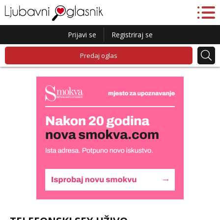
Prijavi se
Registriraj se
Predaj oglas
Liliana
Razgovaram :)