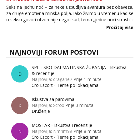
Seks na jednu noć – za neke uzbudljiva avantura bez obaveza,
za druge emotivna minska polja. Iako živimo u vremenu kad se
o seksu govori otvorenije nego ikad, tema „jedne noći strasti“ i
dalje izaziva burne rasprave. Što zapravo misle žene, a što
Pročitaj više
muškarci? Jesu...
NAJNOVIJI FORUM POSTOVI
SPLITSKO DALMATINSKA ŽUPANIJA - Iskustva
& recenzije
D
Najnovija: dragane7
Prije 1 minute
Cro Escort - Teme po lokacijama
Iskustva sa parovima
Najnovija: xcrox
Prije 3 minuta
X
Druženje
MOSTAR - Iskustva i recenzije
Najnovija: Nmnm99
Prije 8 minuta
N
Cro Escort - Teme po lokacijama