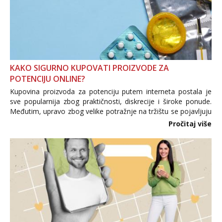
KAKO SIGURNO KUPOVATI PROIZVODE ZA
POTENCIJU ONLINE?
Kupovina proizvoda za potenciju putem interneta postala je
sve popularnija zbog praktičnosti, diskrecije i široke ponude.
Međutim, upravo zbog velike potražnje na tržištu se pojavljuju
i brojni krivotvoreni proizvodi, nepouzdane internetske
Pročitaj više
trgovine te proizvodi nepoznatog podrijetla. ...