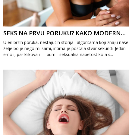
SEKS NA PRVU PORUKU? KAKO MODERNA KOMUNIKACIJA MIJENJA NAŠU INTIMU
U eri brzih poruka, nestajućih storija i algoritama koji znaju naše
želje bolje nego mi sami, intima je postala stvar sekundi. Jedan
emoji, par klikova i — bum - seksualna napetost koja s...