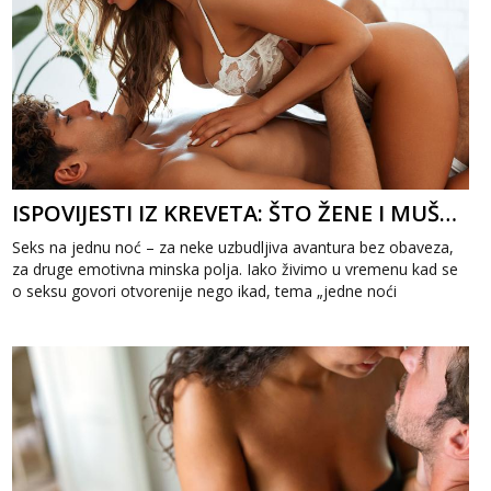
ISPOVIJESTI IZ KREVETA: ŠTO ŽENE I MUŠKARCI STVARNO MISLE O SEKSU NA JEDNU NOĆ
Seks na jednu noć – za neke uzbudljiva avantura bez obaveza,
za druge emotivna minska polja. Iako živimo u vremenu kad se
o seksu govori otvorenije nego ikad, tema „jedne noći
strasti&ldqu...