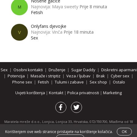
Nošene gaćice
Najnovija: Maya sweety
Prije 8 minuta
M
Fetish
Onlyfans djevojke
Najnovija: Vinča
Prije 18 minuta
V
Sex
Sex
|
Osobni kontakti
|
Druženje
|
Sugar Daddy
|
Diskretni aparmani
|
Potencija
|
Masaže i striptiz
|
Veza / ljubav
|
Brak
|
Cyber sex
|
Phone sex
|
Fetish
|
Tulumi i zabave
|
Sex shop
|
Ostalo
Uvjeti korištenja
|
Kontakt
|
Polica privatnosti
|
Marketing
Maratela mreže d.o.o., Lonjica, Lonjica 33, Hrvatska, 072/700700, Mlađima od 18
godina zabranjeno je pregledavanje stranice i svih njenih dijelova.
Korištenjem ove web stranice pristajete na korištenje kolačića.
OK
Partnerski portali:
osobnikontakti.com
|
hotline.hr
|
ThePornDude.com