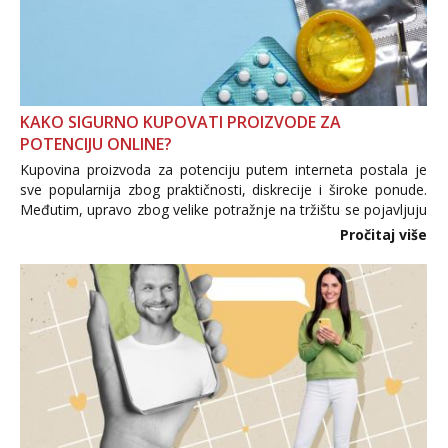
KAKO SIGURNO KUPOVATI PROIZVODE ZA
POTENCIJU ONLINE?
Kupovina proizvoda za potenciju putem interneta postala je
sve popularnija zbog praktičnosti, diskrecije i široke ponude.
Međutim, upravo zbog velike potražnje na tržištu se pojavljuju
i brojni krivotvoreni proizvodi, nepouzdane internetske
Pročitaj više
trgovine te proizvodi nepoznatog podrijetla. ...