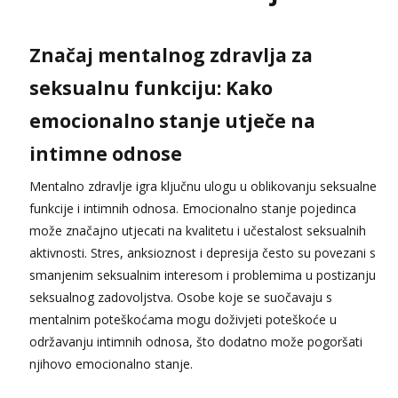
Ivančica
Čekam tvoj poziv!
Značaj mentalnog zdravlja za
Tel:
064/677-677
- Kod: #108
tel:0,93€ - mob:1,12€ min
seksualnu funkciju: Kako
Zara
emocionalno stanje utječe na
Čekam tvoj poziv!
intimne odnose
Tel:
064/677-677
- Kod: #123
tel:0,93€ - mob:1,12€ min
Mentalno zdravlje igra ključnu ulogu u oblikovanju seksualne
Anđela
funkcije i intimnih odnosa. Emocionalno stanje pojedinca
Čekam tvoj poziv!
može značajno utjecati na kvalitetu i učestalost seksualnih
Tel:
064/677-677
- Kod: #142
aktivnosti. Stres, anksioznost i depresija često su povezani s
tel:0,93€ - mob:1,12€ min
smanjenim seksualnim interesom i problemima u postizanju
seksualnog zadovoljstva. Osobe koje se suočavaju s
mentalnim poteškoćama mogu doživjeti poteškoće u
održavanju intimnih odnosa, što dodatno može pogoršati
njihovo emocionalno stanje.