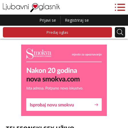
Prijavi se
Registriraj se
Predaj oglas
Lucija
Razgovaram :)
Tel:
064/677-677
- Kod: #136