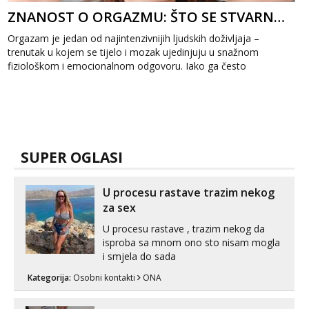
ZNANOST O ORGAZMU: ŠTO SE STVARNO DOGAĐA U TVOM MOZGU I TIJELU
Orgazam je jedan od najintenzivnijih ljudskih doživljaja –
trenutak u kojem se tijelo i mozak ujedinjuju u snažnom
fiziološkom i emocionalnom odgovoru. Iako ga često
povezujemo s užitkom,...
SUPER OGLASI
U procesu rastave trazim nekog
za sex
U procesu rastave , trazim nekog da
isproba sa mnom ono sto nisam mogla
i smjela do sada
Kategorija:
Osobni kontakti
ONA