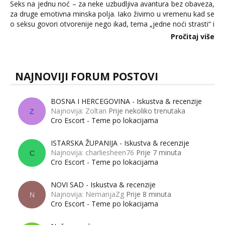
Seks na jednu noć – za neke uzbudljiva avantura bez obaveza,
za druge emotivna minska polja. Iako živimo u vremenu kad se
o seksu govori otvorenije nego ikad, tema „jedne noći strasti“ i
dalje izaziva burne rasprave. Što zapravo misle žene, a što
Pročitaj više
muškarci? Jesu...
NAJNOVIJI FORUM POSTOVI
BOSNA I HERCEGOVINA - Iskustva & recenzije
Najnovija: Zoltan
Prije nekoliko trenutaka
Z
Cro Escort - Teme po lokacijama
ISTARSKA ŽUPANIJA - Iskustva & recenzije
Najnovija: charliesheen76
Prije 7 minuta
C
Cro Escort - Teme po lokacijama
NOVI SAD - Iskustva & recenzije
Najnovija: NemanjaZg
Prije 8 minuta
N
Cro Escort - Teme po lokacijama