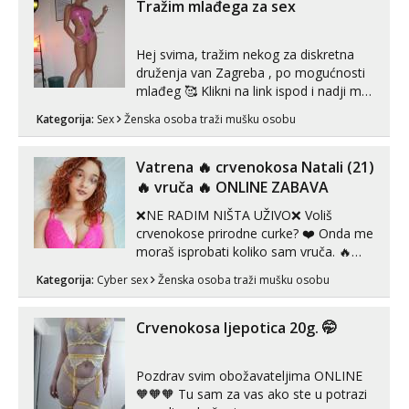
Tražim mlađega za sex
Hej svima, tražim nekog za diskretna
druženja van Zagreba , po mogućnosti
mlađeg 🥰 Klikni na link ispod i nadji me
tamo, cekam te!
Kategorija:
Sex
Ženska osoba traži mušku osobu
Vatrena ‎️‍🔥 crvenokosa Natali (21)
‎️‍🔥 vruča‎ ️‍🔥 ONLINE ZABAVA
❌NE RADIM NIŠTA UŽIVO❌ Voliš
crvenokose prirodne curke? ❤️ Onda me
moraš isprobati koliko sam vruča.‎ ️‍🔥
MLADA vražica koja ima 100%
Kategorija:
Cyber sex
Ženska osoba traži mušku osobu
prorodne grudi, 💦 Misli su mi uvijek
prljave i u svemu vidim samo užitak. 💦
U mojoj raznolikoj ponudi možeš
Crvenokosa ljepotica 20g. 🤭
pranaći nešto po svojoj mjeri. Sexi videa
s kolegica...
Pozdrav svim obožavateljima ONLINE
🧡🧡🧡 Tu sam za vas ako ste u potrazi