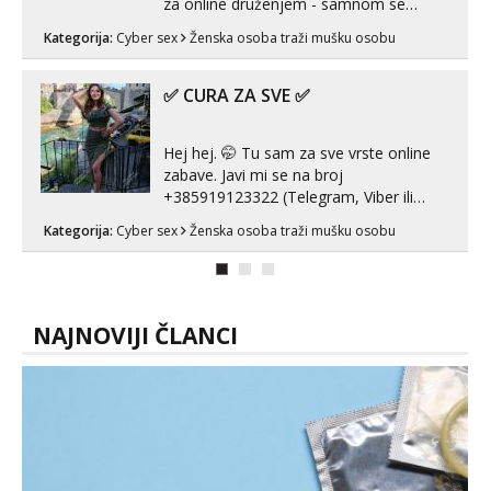
za online druženjem - samnom se
možete zabaviti preko videopoziva, ili
Kategorija:
Cyber sex
Ženska osoba traži mušku osobu
ako vam nisam dovoljna radim i u paru i
trojci s kolegicama, svaka je drugačija
😉 Radim i vruća tipkanja uz slike i hot
✅ CURA ZA SVE ✅
line pozive. Za vas sam pripremila ...
Hej hej. 🤭 Tu sam za sve vrste online
zabave. Javi mi se na broj
+385919123322 (Telegram, Viber ili
Whatsapp). 🤙 NE javljaj se na uzivo.
Kategorija:
Cyber sex
Ženska osoba traži mušku osobu
Hvala.
NAJNOVIJI ČLANCI