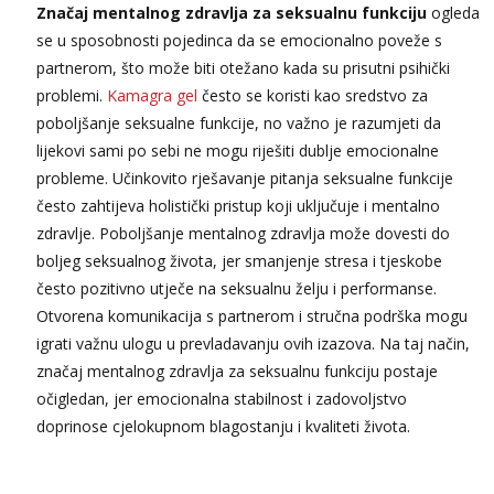
Značaj mentalnog zdravlja za seksualnu funkciju
ogleda
se u sposobnosti pojedinca da se emocionalno poveže s
partnerom, što može biti otežano kada su prisutni psihički
problemi.
Kamagra gel
često se koristi kao sredstvo za
poboljšanje seksualne funkcije, no važno je razumjeti da
lijekovi sami po sebi ne mogu riješiti dublje emocionalne
probleme. Učinkovito rješavanje pitanja seksualne funkcije
često zahtijeva holistički pristup koji uključuje i mentalno
zdravlje. Poboljšanje mentalnog zdravlja može dovesti do
boljeg seksualnog života, jer smanjenje stresa i tjeskobe
često pozitivno utječe na seksualnu želju i performanse.
Otvorena komunikacija s partnerom i stručna podrška mogu
igrati važnu ulogu u prevladavanju ovih izazova. Na taj način,
značaj mentalnog zdravlja za seksualnu funkciju postaje
očigledan, jer emocionalna stabilnost i zadovoljstvo
doprinose cjelokupnom blagostanju i kvaliteti života.