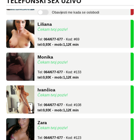
TELEFONSKI SEX UŽIVO
tel:0,93€ - mob:1,12€ min
Obavijesti me kada se oslobodi
Liliana
Čekam tvoj poziv!
Tel:
064/677-677
- Kod: #69
tel:0,93€ - mob:1,12€ min
Monika
Čekam tvoj poziv!
Tel:
064/677-677
- Kod: #133
tel:0,93€ - mob:1,12€ min
Ivančica
Čekam tvoj poziv!
Tel:
064/677-677
- Kod: #108
tel:0,93€ - mob:1,12€ min
Zara
Čekam tvoj poziv!
Tel:
064/677-677
- Kod: #123
tel:0,93€ - mob:1,12€ min