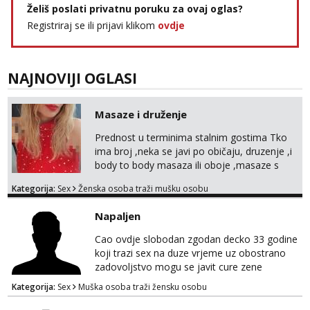
Želiš poslati privatnu poruku za ovaj oglas?
Registriraj se ili prijavi klikom
ovdje
NAJNOVIJI OGLASI
Masaze i druženje
Prednost u terminima stalnim gostima Tko
ima broj ,neka se javi po običaju, druzenje ,i
body to body masaza ili oboje ,masaze s
happy endom, ili samo body to body, sa
Kategorija:
Sex
Ženska osoba traži mušku osobu
happy endom..ostali..imate moj mail za info
maserkasplit96@gmail.com ili pošaljite upit
Napaljen
na WhatsApp 0958296578 (neki od vas salju
poruke u 2 ujutro ili kasnije🤦🏼‍♀️ali nećete
Cao ovdje slobodan zgodan decko 33 godine
dobiti odgovor u to vrime vec 9 do 21)
koji trazi sex na duze vrjeme uz obostrano
odnosno ...
zadovoljstvo mogu se javit cure zene
studentice moze i udate sve u diskreciji moze
Kategorija:
Sex
Muška osoba traži žensku osobu
i parovi gdje ostajem sa zenom nasamo
pozeljno da imate auto za dogovor pisite na