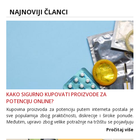
spremna za ONLOINE zabavu...
NAJNOVIJI ČLANCI
KAKO SIGURNO KUPOVATI PROIZVODE ZA
POTENCIJU ONLINE?
Kupovina proizvoda za potenciju putem interneta postala je
sve popularnija zbog praktičnosti, diskrecije i široke ponude.
Međutim, upravo zbog velike potražnje na tržištu se pojavljuju
i brojni krivotvoreni proizvodi, nepouzdane internetske
Pročitaj više
trgovine te proizvodi nepoznatog podrijetla. ...