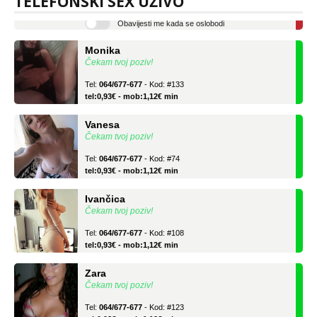
TELEFONSKI SEX UŽIVO
tel:0,93€ - mob:1,12€ min
Obavijesti me kada se oslobodi
Monika
Čekam tvoj poziv!
Tel:
064/677-677
- Kod: #133
tel:0,93€ - mob:1,12€ min
Vanesa
Čekam tvoj poziv!
Tel:
064/677-677
- Kod: #74
tel:0,93€ - mob:1,12€ min
Ivančica
Čekam tvoj poziv!
Tel:
064/677-677
- Kod: #108
tel:0,93€ - mob:1,12€ min
Zara
Čekam tvoj poziv!
Tel:
064/677-677
- Kod: #123
tel:0,93€ - mob:1,12€ min