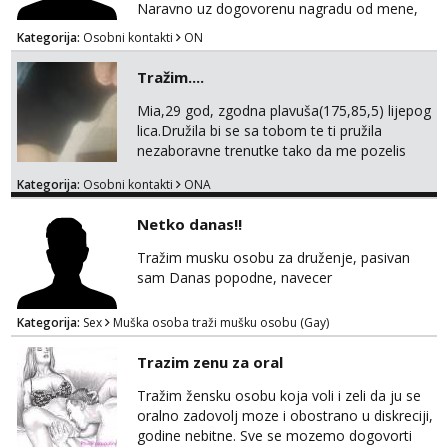
Naravno uz dogovorenu nagradu od mene,
Kategorija:
Osobni kontakti
ON
Tražim....
Mia,29 god, zgodna plavuša(175,85,5) lijepog
lica.Družila bi se sa tobom te ti pružila
nezaboravne trenutke tako da me pozelis
ponovno pozvati...Masaže i online druzenja..
Kategorija:
Osobni kontakti
ONA
Uvjet-tvoj prostor/hotel....Za online dogovor..
Diskrecija i higijena zajamčeni.. Javi se,čekam
Netko danas!!
te..
Tražim musku osobu za druženje, pasivan
sam Danas popodne, navecer
Kategorija:
Sex
Muška osoba traži mušku osobu (Gay)
Trazim zenu za oral
Tražim žensku osobu koja voli i zeli da ju se
oralno zadovolj moze i obostrano u diskreciji,
godine nebitne. Sve se mozemo dogovorti