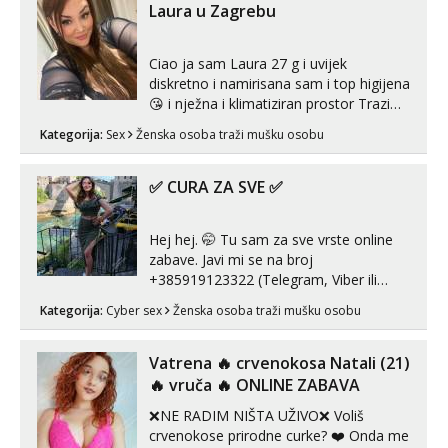
Laura u Zagrebu
Ciao ja sam Laura 27 g i uvijek
diskretno i namirisana sam i top higijena
😘 i nježna i klimatiziran prostor Trazim
sex za nagradu Radim klasican sex
Kategorija:
Sex
Ženska osoba traži mušku osobu
Pusenje i gutanje sperme Erotsko rublje
imam uvijek Lizati me mozes i ljubiti po
tijelu Iskljucivo neradim analni !!! I
✅ CURA ZA SVE ✅
neljubim se Wha...
Hej hej. 🤭 Tu sam za sve vrste online
zabave. Javi mi se na broj
+385919123322 (Telegram, Viber ili
Whatsapp). 🤙 NE javljaj se na uzivo.
Kategorija:
Cyber sex
Ženska osoba traži mušku osobu
Hvala.
Vatrena ‎️‍🔥 crvenokosa Natali (21)
‎️‍🔥 vruča‎ ️‍🔥 ONLINE ZABAVA
❌NE RADIM NIŠTA UŽIVO❌ Voliš
crvenokose prirodne curke? ❤️ Onda me