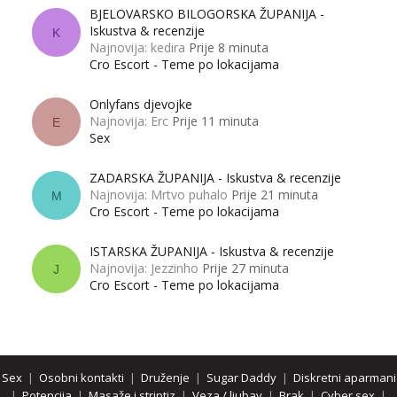
BJELOVARSKO BILOGORSKA ŽUPANIJA -
Iskustva & recenzije
K
Najnovija: kedira
Prije 8 minuta
Cro Escort - Teme po lokacijama
Onlyfans djevojke
Najnovija: Erc
Prije 11 minuta
E
Sex
ZADARSKA ŽUPANIJA - Iskustva & recenzije
Najnovija: Mrtvo puhalo
Prije 21 minuta
M
Cro Escort - Teme po lokacijama
ISTARSKA ŽUPANIJA - Iskustva & recenzije
Najnovija: Jezzinho
Prije 27 minuta
J
Cro Escort - Teme po lokacijama
Sex
|
Osobni kontakti
|
Druženje
|
Sugar Daddy
|
Diskretni aparmani
|
Potencija
|
Masaže i striptiz
|
Veza / ljubav
|
Brak
|
Cyber sex
|