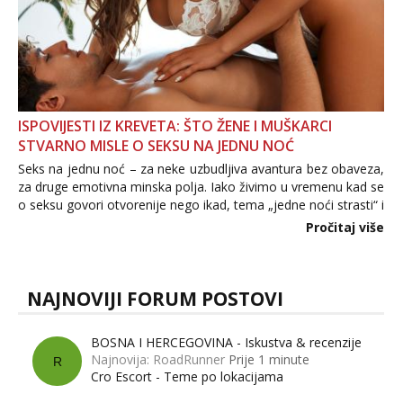
ISPOVIJESTI IZ KREVETA: ŠTO ŽENE I MUŠKARCI
STVARNO MISLE O SEKSU NA JEDNU NOĆ
Seks na jednu noć – za neke uzbudljiva avantura bez obaveza,
za druge emotivna minska polja. Iako živimo u vremenu kad se
o seksu govori otvorenije nego ikad, tema „jedne noći strasti“ i
dalje izaziva burne rasprave. Što zapravo misle žene, a što
Pročitaj više
muškarci? Jesu...
NAJNOVIJI FORUM POSTOVI
BOSNA I HERCEGOVINA - Iskustva & recenzije
Najnovija: RoadRunner
Prije 1 minute
R
Cro Escort - Teme po lokacijama