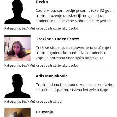
Decko
broj whacap 098819637 pusa
Cao prvi put sam ovdje ja sam decko 32 god i
trazim druzenje u diskreciji mogu se javit
studentice udane zene slobodne cure javi se
pa cemo sve ljepo dogovorit necete pogrjesit
Kategorija:
Sex
Muška osoba traži žensku osobu
pusa 098819637
Trazi se Studentica!!!!!
Traži se studentica za povremeno druženje i
trazim ugodnu i komunikativnu studenticu
kojoj je potrebna financijska podrška za
povremeno druženje Fleksibilno vrijeme i
Kategorija:
Sex
Muška osoba traži žensku osobu
odličan honorar po dogovoru. Ako si
zainteresirana i želiš saznati više detalja, javi
Adis Munjakovic
se telegram +385 99 850 1488 Diskrecija
zajamčena.
Trazim udanu il slobodnu zenu za sex nalazim
se u Cresu il par muz i zena koi zele u troje
Kategorija:
Sex
Muška osoba traži par
Druzenje