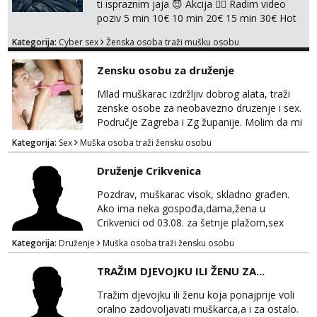
ti ispraznim jaja 😈 Akcija 👇🏽 Radim video
poziv 5 min 10€ 10 min 20€ 15 min 30€ Hot
chat 10 min 15€ 20 min 20€ Radim samo
Kategorija:
Cyber sex
Ženska osoba traži mušku osobu
online Cekam te javi mi se porukom 😈👇🏽👇🏽
Javite mi se porukom na whatsapp na br
Zensku osobu za druženje
+385919904531
Mlad muškarac izdržljiv dobrog alata, traži
zenske osobe za neobavezno druzenje i sex.
Područje Zagreba i Zg županije. Molim da mi
se javljaju samo ženske osobe, muškarci i
Kategorija:
Sex
Muška osoba traži žensku osobu
parovi me ne zanimaju. Poruka, poziv ili
WhatsApp 0917339834
Druženje Crikvenica
Pozdrav, muškarac visok, skladno građen.
Ako ima neka gospođa,dama,žena u
Crikvenici od 03.08. za šetnje plažom,sex
,ljetnu romansu...
Kategorija:
Druženje
Muška osoba traži žensku osobu
TRAŽIM DJEVOJKU ILI ŽENU ZA...
Tražim djevojku ili ženu koja ponajprije voli
oralno zadovoljavati muškarca,a i za ostalo.