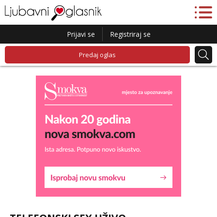
Prijavi se
Registriraj se
Predaj oglas
Liliana
Razgovaram :)
Tel:
064/677-677
- Kod: #69