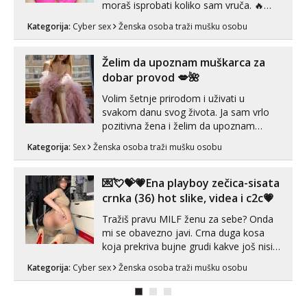
moraš isprobati koliko sam vruča.‎ ️‍🔥
MLADA vražica koja ima 100%
Kategorija:
Cyber sex
Ženska osoba traži mušku osobu
prorodne grudi, 💦 Misli su mi uvijek
prljave i u svemu vidim samo užitak. 💦
U mojoj raznolikoj ponudi možeš
Želim da upoznam muškarca za
pranaći nešto po svojoj mjeri. Sexi videa
dobar provod 💋🌺
s kolegica...
Volim šetnje prirodom i uživati u
svakom danu svog života. Ja sam vrlo
pozitivna žena i želim da upoznam
muškarca za dobar provod, naravno
Kategorija:
Sex
Ženska osoba traži mušku osobu
može i nešto više.💋🌺 Klikni na link
ispod i nadji me tamo, cekam te!
💌💘💝💗Ena playboy zečica-sisata
crnka (36) hot slike, videa i c2c💗
Tražiš pravu MILF ženu za sebe? Onda
mi se obavezno javi. Crna duga kosa
koja prekriva bujne grudi kakve još nisi
vidio, čista ŠESTICA! A usne? O usnama
Kategorija:
Cyber sex
Ženska osoba traži mušku osobu
bolje da ni ne pričam. Prave pune usne
koje će ti se urezati u pamćenje, jer
vjeruj mi, takve još nisi vidio. Uvijek sam