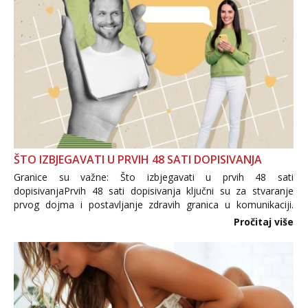
ŠTO IZBJEGAVATI U PRVIH 48 SATI DOPISIVANJA
Granice su važne: Što izbjegavati u prvih 48 sati
dopisivanjaPrvih 48 sati dopisivanja ključni su za stvaranje
prvog dojma i postavljanje zdravih granica u komunikaciji.
Važno je izbjeći prebrzo otkrivanje osobnih ili intimnih
Pročitaj više
informacija, jer nepoznata osoba još nije zaslužila to
povjerenje. Takođe...