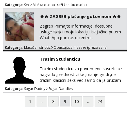
Zagreb i okolica. Whatsap, Viber 0958068368
Kategorija:
Sex
Muška osoba traži žensku osobu
🔥🔥 ZAGREB plaćanje gotovinom 🔥🔥
Zagreb Primajte informacije, dostupne
usluge 💲💲 i moju lokaciju isključivo putem
WhatsApp poruke. u centru...
Kategorija:
Masaže i striptiz
Opustajuce masaze (pruza zena)
Trazim Studenticu
Trazim studenticu za povremene susrete uz
nagradu ,prednost vitke ,manje grudi ,ne
trazim klasicni seks vec samo da ja pruzam
oral itd.....Javljanje na whatsapp sa
Kategorija:
Sugar Daddy
Sugar Daddies
normalnom slikom ne trazim golotinju
,diskrecju dajem 100% i trazim istu.
1
...
8
9
10
...
24