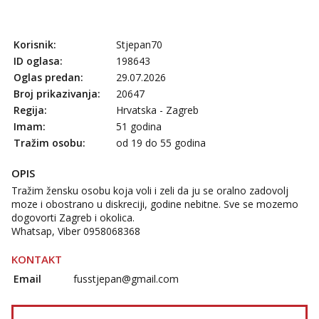
Ivančica
Čekam tvoj poziv!
Korisnik:
Stjepan70
Tel:
064/677-677
- Kod: #108
ID oglasa:
198643
tel:0,93€ - mob:1,12€ min
Oglas predan:
29.07.2026
Zara
Broj prikazivanja:
20647
Čekam tvoj poziv!
Regija:
Hrvatska - Zagreb
Tel:
064/677-677
- Kod: #123
Imam:
51 godina
tel:0,93€ - mob:1,12€ min
Tražim osobu:
od 19 do 55 godina
Anđela
OPIS
Čekam tvoj poziv!
Tražim žensku osobu koja voli i zeli da ju se oralno zadovolj
Tel:
064/677-677
- Kod: #142
moze i obostrano u diskreciji, godine nebitne. Sve se mozemo
tel:0,93€ - mob:1,12€ min
dogovorti Zagreb i okolica.
Whatsap, Viber 0958068368
KONTAKT
Email
fusstjepan@gmail.com