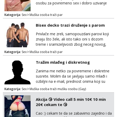
osobu za povremeno sex i dobro uzivanje
Kategorija:
Sex
Muška osoba traži par
Bisex decko trazi druženje s parom
Privlače me zreli, samopouzdani parovi koji
znaju što žele, ali isto tako oni s dozom
treme i sramizeljivosti zbog neceg novog,
kakav sam i sam ponekad. Jako cijenim
Kategorija:
Sex
Muška osoba traži par
humor i komunikativnost, dobar za opuštanje
u bilo cemu. Više od klasike, zanimaju me
Tražim mlađeg i diskretnog
dublje razine užitka – igranje uloga,
ostvarivanje fantazija i fetiša- tamo gdje se
Zanima me netko za povremene i diskretne
pronađemo. Seksualnost za mene nije nešto
susrete. Molim da se javljaju samo mlađi i
što se “odrađuje”,...
ozbiljni na e-mail, prednost onima koji su
vitke građe, iskustvo mi je nebitno. Higijena i
Kategorija:
Sex
Muška osoba traži mušku osobu (Gay)
diskrecija su mi na prvom mjestu,
maksimalno držim do izgleda, sportski sam
Akcija 😘 Video call 5 min 10€ 10 min
tip.
20€ cekam te 😘
Cao :) cekam te da se zabavimo zajedno i da