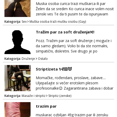
Muska osoba curica trazi muškarca ili par
Želim da se sredim Ko curica inace volim nosit
zenski ves Te da ti pusim te da ispunjavam
tvoje zelje Moze i par da vam ispunim zelje
Kategorija:
Sex
Muška osoba traži mušku osobu (Gay)
Do 40 god Javi sa na mail
Tražim par za soft druženje!€!
Pozz. Tražim par za soft druženje ( moguće i
da samo gledam). Volio bi da ste normalni,
simpatični, diskretni. Sve drugo je po
dogovoru... i nagrada! ;)
Kategorija:
Druženje
Ostalo
Striptizeta ✨💃🏻😈
Momačke, rođendani, proslave, zabave....
Uljepašajte si večer erotskim plesom
profesionalke😉 Zagarantirana zabava i dobar
šou🔥💥✨ Ako tražite nešto da začinite običnu
Kategorija:
Masaže i striptiz
Striptiz (zenske)
žurku slobodno mi se javite na mail i lako se
dogovorimo za detalje 💃🏻☺️ 🚫Bez sexa🚫
trazim par
Čujemo se 💋
muskarac ozbiljan 49g trazim par ili zensku