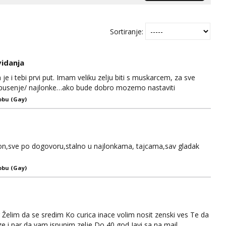
Sortiranje:
vidanja
 je i tebi prvi put. Imam veliku zelju biti s muskarcem, za sve
v/pusenje/ najlonke…ako bude dobro mozemo nastaviti
iju,sto bude u sobi tamo i ostaje. Jace sam grade 180cm
obu (Gay)
vremenu ja rjesavam apartman/hotel. Odgovara mi cijela
on,sve po dogovoru,stalno u najlonkama, tajcama,sav gladak
obu (Gay)
 Želim da se sredim Ko curica inace volim nosit zenski ves Te da
ze i par da vam ispunim zelje Do 40 god Javi sa na mail