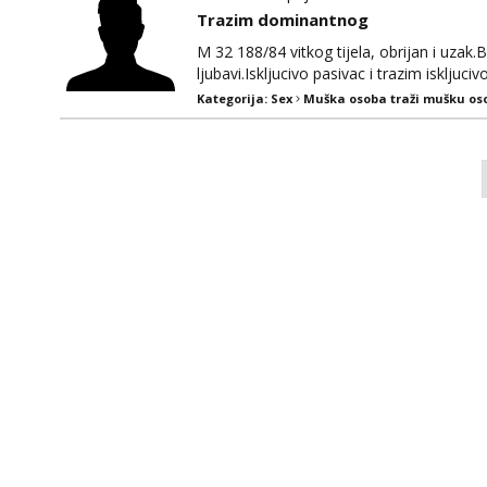
Trazim dominantnog
M 32 188/84 vitkog tijela, obrijan i uza
ljubavi.Iskljucivo pasivac i trazim isklj
par.Preferiram starije,stroge,obavezno u
Kategorija:
Sex
Muška osoba traži mušku os
uobraazeni@yahoo.com