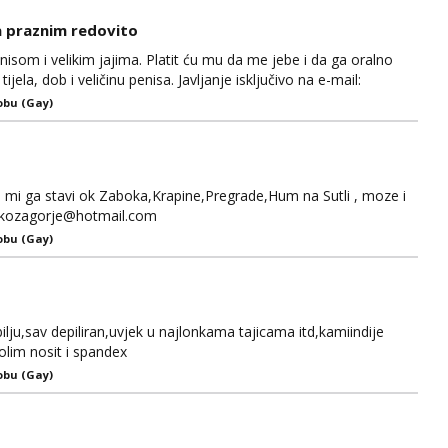
a praznim redovito
isom i velikim jajima. Platit ću mu da me jebe i da ga oralno
jela, dob i veličinu penisa. Javljanje isključivo na e-mail:
obu (Gay)
 mi ga stavi ok Zaboka,Krapine,Pregrade,Hum na Sutli , moze i
eckozagorje@hotmail.com
obu (Gay)
ju,sav depiliran,uvjek u najlonkama tajicama itd,kamiindije
lim nosit i spandex
obu (Gay)