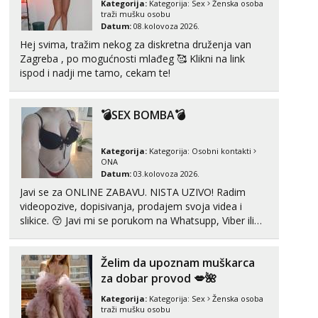
Kategorija:
Kategorija:
Sex
Ženska osoba
traži mušku osobu
Tel:
064/677-677
- Kod: #160
Datum:
08.kolovoza 2026.
tel:0,93€ - mob:1,12€ min
Hej svima, tražim nekog za diskretna druženja van
Obavijesti me kada se oslobodi
Zagreba , po mogućnosti mlađeg 🥰 Klikni na link
Snježana
ispod i nadji me tamo, cekam te!
Čekam tvoj poziv!
Tel:
064/677-677
- Kod: #119
💣SEX BOMBA💣
tel:0,93€ - mob:1,12€ min
Vanesa
Kategorija:
Kategorija:
Osobni kontakti
Čekam tvoj poziv!
ONA
Datum:
03.kolovoza 2026.
Tel:
064/677-677
- Kod: #74
Javi se za ONLINE ZABAVU. NISTA UZIVO! Radim
tel:0,93€ - mob:1,12€ min
videopozive, dopisivanja, prodajem svoja videa i
slikice. 😚 Javi mi se porukom na Whatsupp, Viber ili
Lili
Čekam tvoj poziv!
Telegram. +385 91 723 0045
Tel:
064/677-677
- Kod: #128
Želim da upoznam muškarca
tel:0,93€ - mob:1,12€ min
za dobar provod 💋🌺
Zara
Kategorija:
Kategorija:
Sex
Ženska osoba
Čekam tvoj poziv!
traži mušku osobu