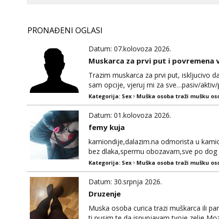
PRONAĐENI OGLASI
Datum: 07.kolovoza 2026.
Muskarca za prvi put i povremena 
Trazim muskarca za prvi put, iskljucivo da
sam opcije, vjeruj mi za sve…pasiv/akti
povremena vidanja uz maksimalnu diskrec
Kategorija:
Sex
Muška osoba traži mušku os
110kg. Ozenjen, uz dogovor o lokaciji i 
kontinentalna...
Datum: 01.kolovoza 2026.
femy kuja
kamiondije,dalazim.na odmorista u kami
bez dlaka,spermu obozavam,sve po dog
Kategorija:
Sex
Muška osoba traži mušku os
Datum: 30.srpnja 2026.
Druzenje
Muska osoba curica trazi muškarca ili par
ti pusim te da ispunjavam tvoje zelje Mo