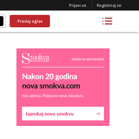
Prijavi se
Registriraj se
Predaj oglas
Maja
Čekam tvoj poziv!