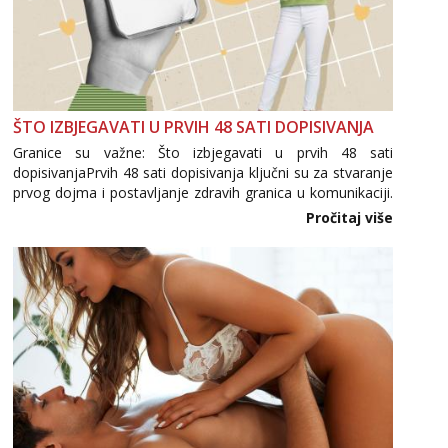
ŠTO IZBJEGAVATI U PRVIH 48 SATI DOPISIVANJA
Granice su važne: Što izbjegavati u prvih 48 sati
dopisivanjaPrvih 48 sati dopisivanja ključni su za stvaranje
prvog dojma i postavljanje zdravih granica u komunikaciji.
Važno je izbjeći prebrzo otkrivanje osobnih ili intimnih
Pročitaj više
informacija, jer nepoznata osoba još nije zaslužila to
povjerenje. Takođe...