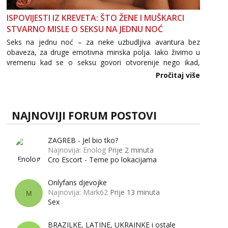
ISPOVIJESTI IZ KREVETA: ŠTO ŽENE I MUŠKARCI
STVARNO MISLE O SEKSU NA JEDNU NOĆ
Seks na jednu noć – za neke uzbudljiva avantura bez
obaveza, za druge emotivna minska polja. Iako živimo u
vremenu kad se o seksu govori otvorenije nego ikad,
tema „jedne noći strasti“ i dalje izaziva burne rasprave. Što
Pročitaj više
zapravo misle žene, a što muškarci? Jesu...
NAJNOVIJI FORUM POSTOVI
ZAGREB - Jel bio tko?
Najnovija: Enolog
Prije 2 minuta
Cro Escort - Teme po lokacijama
Onlyfans djevojke
Najnovija: Mark62
Prije 13 minuta
M
Sex
BRAZILKE, LATINE, UKRAINKE i ostale