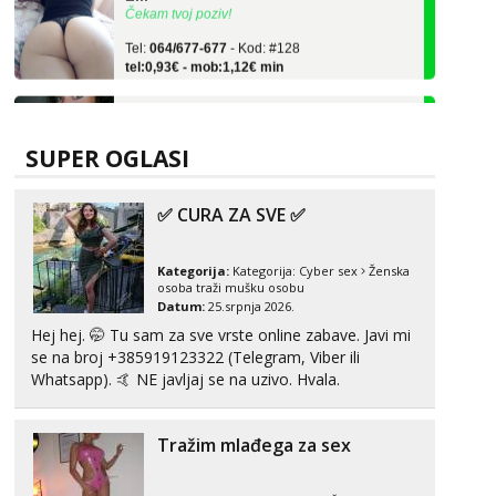
Tel:
064/677-677
- Kod: #128
tel:0,93€ - mob:1,12€ min
Zara
Čekam tvoj poziv!
Tel:
064/677-677
- Kod: #123
SUPER OGLASI
tel:0,93€ - mob:1,12€ min
Anđela
✅ CURA ZA SVE ✅
Čekam tvoj poziv!
Tel:
064/677-677
- Kod: #142
Kategorija:
Kategorija:
Cyber sex
Ženska
tel:0,93€ - mob:1,12€ min
osoba traži mušku osobu
Datum:
25.srpnja 2026.
Maja
Hej hej. 🤭 Tu sam za sve vrste online zabave. Javi mi
Čekam tvoj poziv!
se na broj +385919123322 (Telegram, Viber ili
Tel:
064/677-677
- Kod: #04
Whatsapp). 🤙 NE javljaj se na uzivo. Hvala.
tel:0,93€ - mob:1,12€ min
Kristina
Tražim mlađega za sex
Razgovaram :)
Učiteljica iz predgrađa traži...