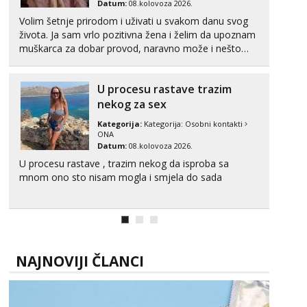
Datum:
08.kolovoza 2026.
Tel:
064/677-677
- Kod: #123
Volim šetnje prirodom i uživati u svakom danu svog
tel:0,93€ - mob:1,12€ min
života. Ja sam vrlo pozitivna žena i želim da upoznam
muškarca za dobar provod, naravno može i nešto
Anđela
više.💋🌺 Klikni na link ispod i nadji me tamo, cekam
Čekam tvoj poziv!
te!
Tel:
064/677-677
- Kod: #142
U procesu rastave trazim
tel:0,93€ - mob:1,12€ min
nekog za sex
Kategorija:
Kategorija:
Osobni kontakti
ONA
Datum:
08.kolovoza 2026.
U procesu rastave , trazim nekog da isproba sa
mnom ono sto nisam mogla i smjela do sada
NAJNOVIJI ČLANCI