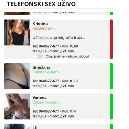
Tel:
064/677-677
- Kod: #04
TELEFONSKI SEX UŽIVO
tel:0,93€ - mob:1,12€ min
Kristina
Razgovaram :)
Učiteljica iz predgrađa traži...
Tel:
064/677-677
- Kod: #160
tel:0,93€ - mob:1,12€ min
Obavijesti me kada se oslobodi
Snježana
Čekam tvoj poziv!
Tel:
064/677-677
- Kod: #119
tel:0,93€ - mob:1,12€ min
Vanesa
Čekam tvoj poziv!
Tel:
064/677-677
- Kod: #74
tel:0,93€ - mob:1,12€ min
Lili
Čekam tvoj poziv!