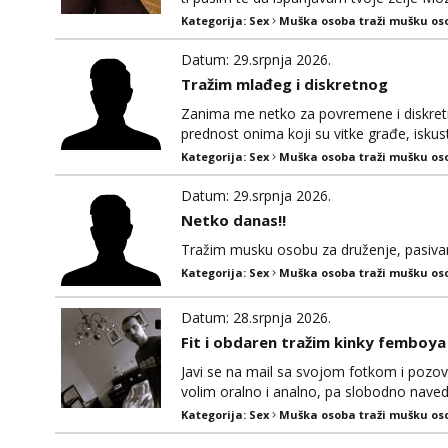
Kategorija:
Sex
Muška osoba traži mušku os
Datum: 29.srpnja 2026.
Tražim mlađeg i diskretnog
Zanima me netko za povremene i diskretne
prednost onima koji su vitke građe, iskus
maksimalno držim do izgleda, sportski sa
Kategorija:
Sex
Muška osoba traži mušku os
Datum: 29.srpnja 2026.
Netko danas!!
Tražim musku osobu za druženje, pasiv
Kategorija:
Sex
Muška osoba traži mušku os
Datum: 28.srpnja 2026.
Fit i obdaren tražim kinky femboya il
Javi se na mail sa svojom fotkom i pozov
volim oralno i analno, pa slobodno navedi 
Kategorija:
Sex
Muška osoba traži mušku os