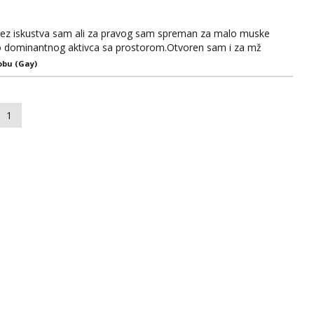
k.Bez iskustva sam ali za pravog sam spreman za malo muske
ucivo dominantnog aktivca sa prostorom.Otvoren sam i za mž
redne,takoder visoke. Prednost ako se javis sa slikom. Kontakt
obu (Gay)
1