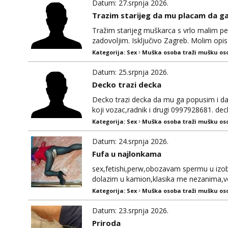
Datum: 27.srpnja 2026.
Trazim starijeg da mu placam da g
Tražim starijeg muškarca s vrlo malim pen
zadovoljim. Isključivo Zagreb. Molim opis ti
samozagrebgrad@gmail.com
Kategorija:
Sex
Muška osoba traži mušku os
Datum: 25.srpnja 2026.
Decko trazi decka
Decko trazi decka da mu ga popusim i da
koji vozac,radnik i drugi 0997928681. d
Kategorija:
Sex
Muška osoba traži mušku os
Datum: 24.srpnja 2026.
Fufa u najlonkama
sex,fetishi,perw,obozavam spermu u izobil
dolazim u kamion,klasika me nezanima,vo
Kategorija:
Sex
Muška osoba traži mušku os
Datum: 23.srpnja 2026.
Priroda