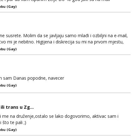
obu (Gay)
 susrete. Molim da se javljaju samo mlađi i ozbiljni na e-mail,
tvo mi je nebitno. Higijena i diskrecija su mi na prvom mjestu,
m tip.
obu (Gay)
an sam Danas popodne, navecer
obu (Gay)
i trans u Zg...
i me na druženje,ostalo se lako dogovorimo, aktivac sam i
što te pali ;)
obu (Gay)