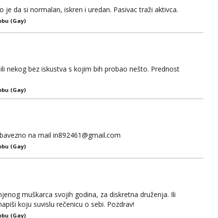
o je da si normalan, iskren i uredan. Pasivac traži aktivca.
obu (Gay)
li nekog bez iskustva s kojim bih probao nešto. Prednost
obu (Gay)
ca obavezno na mail in892461@gmail.com
obu (Gay)
jenog muškarca svojih godina, za diskretna druženja. Ili
iši koju suvislu rečenicu o sebi. Pozdrav!
obu (Gay)