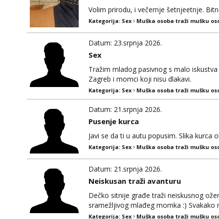
Volim prirodu, i večernje šetnjeetnje. Bitn
Kategorija:
Sex
Muška osoba traži mušku os
Datum: 23.srpnja 2026.
Sex
Tražim mladog pasivnog s malo iskustva i
Zagreb i momci koji nisu dlakavi.
Kategorija:
Sex
Muška osoba traži mušku os
Datum: 21.srpnja 2026.
Pusenje kurca
Javi se da ti u autu popusim. Slika kur
Kategorija:
Sex
Muška osoba traži mušku os
Datum: 21.srpnja 2026.
Neiskusan traži avanturu
Dečko sitnije građe traži neiskusnog ožen
sramežljivog mlađeg momka :) Svakako nap
Kategorija:
Sex
Muška osoba traži mušku os