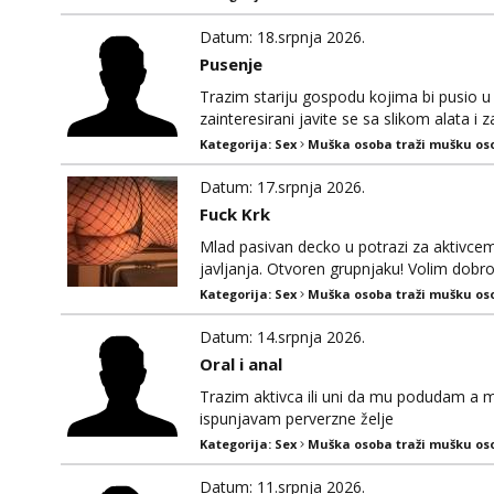
Datum: 18.srpnja 2026.
Pusenje
Trazim stariju gospodu kojima bi pusio u d
zainteresirani javite se sa slikom alata i
0998664382 na poziv se ne javljam
Kategorija:
Sex
Muška osoba traži mušku os
Datum: 17.srpnja 2026.
Fuck Krk
Mlad pasivan decko u potrazi za aktivcem,
javljanja. Otvoren grupnjaku! Volim dobro 
Kategorija:
Sex
Muška osoba traži mušku os
Datum: 14.srpnja 2026.
Oral i anal
Trazim aktivca ili uni da mu podudam a mo
ispunjavam perverzne želje
Kategorija:
Sex
Muška osoba traži mušku os
Datum: 11.srpnja 2026.