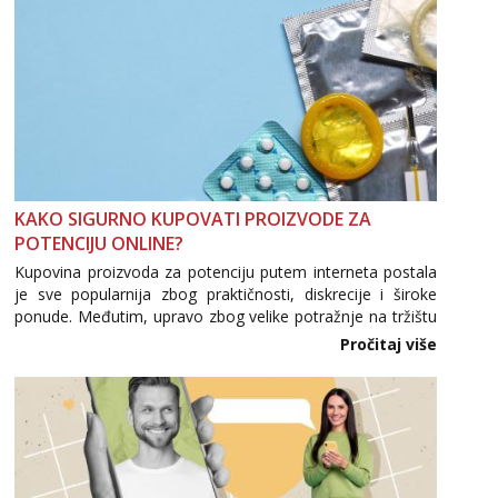
KAKO SIGURNO KUPOVATI PROIZVODE ZA
POTENCIJU ONLINE?
Kupovina proizvoda za potenciju putem interneta postala
je sve popularnija zbog praktičnosti, diskrecije i široke
ponude. Međutim, upravo zbog velike potražnje na tržištu
se pojavljuju i brojni krivotvoreni proizvodi, nepouzdane
Pročitaj više
internetske trgovine te proizvodi nepoznatog podrijetla. ...