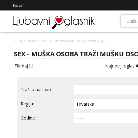
Forum
Ljubavni oglasnik
›
Sex
› Muška osoba traži mušku osobu (Gay)
SEX - MUŠKA OSOBA TRAŽI MUŠKU OSO
Filtriraj
Najnoviji oglas
Traži u naslovu:
Regija:
Godine: