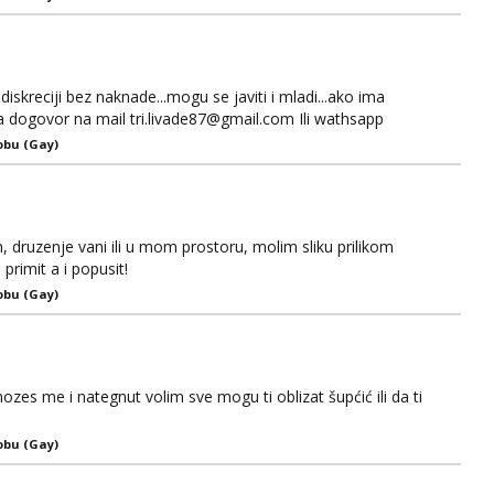
iskreciji bez naknade...mogu se javiti i mladi...ako ima
 za dogovor na mail tri.livade87@gmail.com Ili wathsapp
obu (Gay)
 druzenje vani ili u mom prostoru, molim sliku prilikom
primit a i popusit!
obu (Gay)
zes me i nategnut volim sve mogu ti oblizat šupćić ili da ti
obu (Gay)