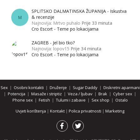
SPLITSKO DALMATINSKA ŽUPANIJA - Iskustva
& recenzije
M
Najnovija: Mrtvo puhalo
Prije 33 minuta
Cro Escort - Teme po lokacijama
ZAGREB - Jel bio tko?
Najnovija: lopov15
Prije 34 minuta
Cro Escort - Teme po lokacijama
Sex
|
Osobni kontakti
|
Druženje
|
Sugar Daddy
|
Diskretni aparmani
|
Potencija
|
Masaže i striptiz
|
Veza / ljubav
|
Brak
|
Cyber sex
|
Phone sex
|
Fetish
|
Tulumi i zabave
|
Sex shop
|
Ostalo
Uvjeti korištenja
|
Kontakt
|
Polica privatnosti
|
Marketing