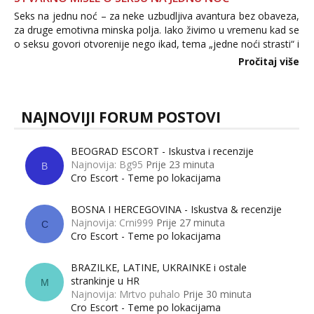
Seks na jednu noć – za neke uzbudljiva avantura bez obaveza,
za druge emotivna minska polja. Iako živimo u vremenu kad se
o seksu govori otvorenije nego ikad, tema „jedne noći strasti“ i
dalje izaziva burne rasprave. Što zapravo misle žene, a što
Pročitaj više
muškarci? Jesu...
NAJNOVIJI FORUM POSTOVI
BEOGRAD ESCORT - Iskustva i recenzije
Najnovija: Bg95
Prije 23 minuta
B
Cro Escort - Teme po lokacijama
BOSNA I HERCEGOVINA - Iskustva & recenzije
Najnovija: Crni999
Prije 27 minuta
C
Cro Escort - Teme po lokacijama
BRAZILKE, LATINE, UKRAINKE i ostale
strankinje u HR
M
Najnovija: Mrtvo puhalo
Prije 30 minuta
Cro Escort - Teme po lokacijama