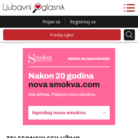
Prijavi se
Registriraj se
Predaj oglas
Lucija
Razgovaram :)