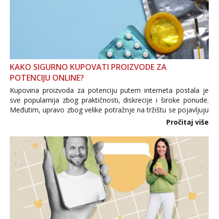
Tel:
064/677-677
- Kod: #72
tel:0,93€ - mob:1,12€ min
KAKO SIGURNO KUPOVATI PROIZVODE ZA
POTENCIJU ONLINE?
Kupovina proizvoda za potenciju putem interneta postala je
sve popularnija zbog praktičnosti, diskrecije i široke ponude.
Međutim, upravo zbog velike potražnje na tržištu se pojavljuju
i brojni krivotvoreni proizvodi, nepouzdane internetske
Pročitaj više
trgovine te proizvodi nepoznatog podrijetla. ...