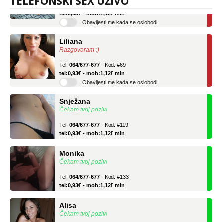
TELEFONSKI SEX UŽIVO
Tel:
064/677-677
- Kod: #136
tel:0,93€ - mob:1,12€ min
Obavijesti me kada se oslobodi
Liliana
Razgovaram :)
Tel:
064/677-677
- Kod: #69
tel:0,93€ - mob:1,12€ min
Obavijesti me kada se oslobodi
Snježana
Čekam tvoj poziv!
Tel:
064/677-677
- Kod: #119
tel:0,93€ - mob:1,12€ min
Monika
Čekam tvoj poziv!
Tel:
064/677-677
- Kod: #133
tel:0,93€ - mob:1,12€ min
Alisa
Čekam tvoj poziv!