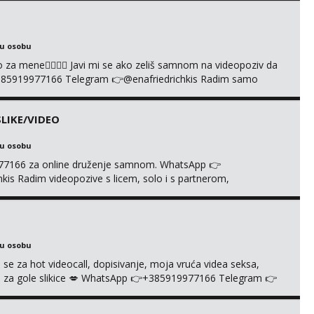
ku osobu
cuo za mene❤️‍🔥❤️‍🔥 Javi mi se ako zeliš samnom na videopoziv da
385919977166 Telegram 👉@enafriedrichkis Radim samo
LIKE/VIDEO
ku osobu
977166 za online druženje samnom. WhatsApp 👉
s Radim videopozive s licem, solo i s partnerom,
e halteri, haljine, štikle, samostojeće itd. Nudim svakakva
je s kolegicama, fetiši.. Dopisivanje i slike također radim.
ku osobu
 se za hot videocall, dopisivanje, moja vruća videa seksa,
 te za gole slikice 💋 WhatsApp 👉+385919977166 Telegram 👉
ŠTA UŽIVO