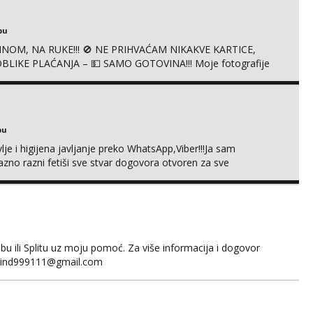
bu
NOM, NA RUKE!!! 🚫 NE PRIHVAĆAM NIKAKVE KARTICE,
LIKE PLAĆANJA – 💵 SAMO GOTOVINA!!! Moje fotografije
mena za dopisivanja Za dogovor mi piši direktno na
agrađeno.
bu
je i higijena javljanje preko WhatsApp,Viber!!!Ja sam
no razni fetiši sve stvar dogovora otvoren za sve
 ili Splitu uz moju pomoć. Za više informacija i dogovor
fakind999111@gmail.com