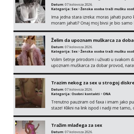
Datum
: 07.kolovoza 2026.
Kategorija:
Sex
Ženska osoba traži mušku oso
Ima jedna stara izreka: moras jahati puno ko
moram jahati? Onaj moj bivsi je bio samo ko
Želim da upoznam muškarca za doba
Datum
: 07.kolovoza 2026.
Kategorija:
Sex
Ženska osoba traži mušku oso
Volim šetnje prirodom i uživati u svakom da
upoznam muškarca za dobar provod, naravno
tamo, cekam te!
Trazim nekog za sex u strogoj diskrec
Datum
: 07.kolovoza 2026.
Kategorija:
Osobni kontakti
ONA
Trenutno pauziram od faxa i imam jako p
staze! Klikni na link ispod i nadji me tamo,
Tražim mlađega za sex
Datum
: 07.kolovoza 2026.