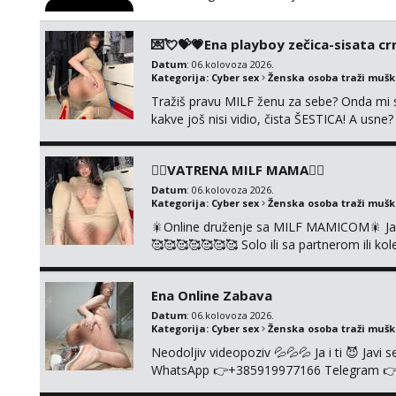
💌💘💝💗Ena playboy zečica-sisata crn
Datum
: 06.kolovoza 2026.
Kategorija:
Cyber sex
Ženska osoba traži muš
Tražiš pravu MILF ženu za sebe? Onda mi s
kakve još nisi vidio, čista ŠESTICA! A usne
se urezati u pamćenje, jer vjeruj mi, takv
vruće u porukama uz pokoju fotku. Radim sli
❤️‍🔥VATRENA MILF MAMA❤️‍🔥
Datum
: 06.kolovoza 2026.
Kategorija:
Cyber sex
Ženska osoba traži muš
🎇Online druženje sa MILF MAMICOM🎇 Javi 
🥰🥰🥰🥰🥰🥰🥰 Solo ili sa partnerom ili 
👉+385919977166 Telegram 👉@enafried
Ena Online Zabava
Datum
: 06.kolovoza 2026.
Kategorija:
Cyber sex
Ženska osoba traži muš
Neodoljiv videopoziv 💦💦💦 Ja i ti 😈 Jav
WhatsApp 👉+385919977166 Telegram 👉@en
+385919977166