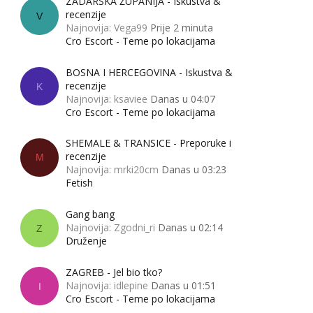
ZADARSKA ŽUPANIJA - Iskustva &
recenzije
V
Najnovija: Vega99
Prije 2 minuta
Cro Escort - Teme po lokacijama
BOSNA I HERCEGOVINA - Iskustva &
recenzije
K
Najnovija: ksaviee
Danas u 04:07
Cro Escort - Teme po lokacijama
SHEMALE & TRANSICE - Preporuke i
recenzije
M
Najnovija: mrki20cm
Danas u 03:23
Fetish
Gang bang
Najnovija: Zgodni_ri
Danas u 02:14
Z
Druženje
ZAGREB - Jel bio tko?
Najnovija: idlepine
Danas u 01:51
I
Cro Escort - Teme po lokacijama