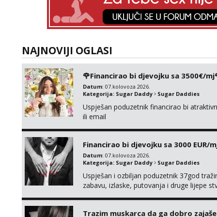
NAJNOVIJI OGLASI
🌹Financirao bi djevojku sa 3500€/mj
Datum
: 07.kolovoza 2026.
Kategorija:
Sugar Daddy
Sugar Daddies
Uspješan poduzetnik financirao bi atrakt
ili email
Financirao bi djevojku sa 3000 EUR/m
Datum
: 07.kolovoza 2026.
Kategorija:
Sugar Daddy
Sugar Daddies
Uspješan i ozbiljan poduzetnik 37god traž
zabavu, izlaske, putovanja i druge lijepe s
zgodna i atraktivna javi se na moj email:
Trazim muskarca da ga dobro zajaš