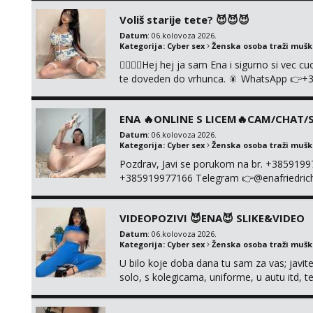
Voliš starije tete? 😈😈😈
Datum
: 06.kolovoza 2026.
Kategorija:
Cyber sex
Ženska osoba traži muš
❤️‍🔥❤️‍🔥Hej hej ja sam Ena i sigurno si vec 
te doveden do vrhunca. 🎇 WhatsApp 👉+
ONLINE I NISTA UŽIVO!!!
ENA 🔥ONLINE S LICEM🔥CAM/CHAT/S
Datum
: 06.kolovoza 2026.
Kategorija:
Cyber sex
Ženska osoba traži muš
Pozdrav, Javi se porukom na br. +385919
+385919977166 Telegram 👉@enafriedrichki
kolegicama (Tina&Natali), razne kombinacij
videa seksa, pušenje, razne lokacije, suradn
VIDEOPOZIVI 😈ENA😈 SLIKE&VIDEO
NIŠTA UŽI...
Datum
: 06.kolovoza 2026.
Kategorija:
Cyber sex
Ženska osoba traži muš
U bilo koje doba dana tu sam za vas; javite
solo, s kolegicama, uniforme, u autu itd,
@enafriedrichkis ISKLJUČIVO ONLINE, NI