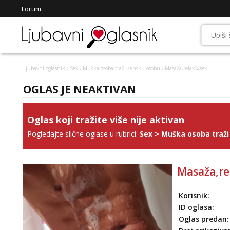
Forum
Ljubavni oglasnik
›
Sex
›
Muška osoba traži žensku osobu
› Masaža,relax🥳sex
OGLAS JE NEAKTIVAN
Oglas koji tražite više nije aktivan
Pogledajte slične oglase u rubrici:
Sex
>
Muška osoba traži
Masaža,re
Korisnik:
ID oglasa:
Oglas predan: