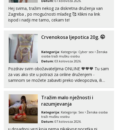
Datum:
07.kolovoza 2026.
Hej svima, tražim nekog za diskretna druženja van
Zagreba , po mogućnosti mlađeg 🥰 Klikni na link
ispod i nadji me tamo, cekam te!
Crvenokosa ljepotica 20g. 🤭
Kategorija:
Kategorija:
Cyber sex
Ženska
osoba traži mušku osobu
Datum:
03.kolovoza 2026.
Pozdrav svim obožavateljima ONLINE 🧡🧡🧡 Tu sam
za vas ako ste u potrazi za online druženjem -
samnom se možete zabaviti preko videopoziva, ili
ako vam nisam dovoljna radim i u paru i trojci s
kolegicama, svaka je drugačija 😉 Radim i vruća
Tražim malo nježnosti i
tipkanja uz slike i hot line pozive. Za vas sam
pripremila ...
razumjevanja
Kategorija:
Kategorija:
Sex
Ženska osoba
traži mušku osobu
Datum:
07.kolovoza 2026.
u dosadnoj vezi koja nema nikakvog pocetka ni