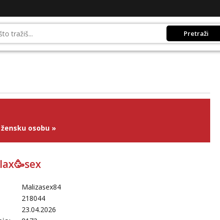
Pretraži
 žensku osobu
»
lax🥳sex
Malizasex84
218044
23.04.2026