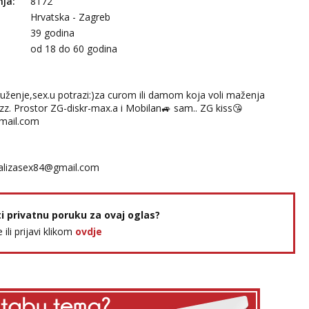
nja:
8172
Hrvatska - Zagreb
39 godina
:
od 18 do 60 godina
uženje,sex.u potrazi:)za curom ili damom koja voli maženja
izz. Prostor ZG-diskr-max.a i Mobilan🚙 sam.. ZG kiss😘
mail.com
lizasex84@gmail.com
ti privatnu poruku za ovaj oglas?
e ili prijavi klikom
ovdje