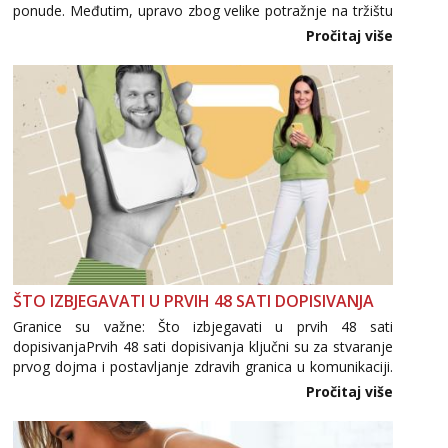
ponude. Međutim, upravo zbog velike potražnje na tržištu
se pojavljuju i brojni krivotvoreni proizvodi, nepouzdane
Pročitaj više
internetske trgovine te proizvodi nepoznatog podrijetla. ...
ŠTO IZBJEGAVATI U PRVIH 48 SATI DOPISIVANJA
Granice su važne: Što izbjegavati u prvih 48 sati
dopisivanjaPrvih 48 sati dopisivanja ključni su za stvaranje
prvog dojma i postavljanje zdravih granica u komunikaciji.
Važno je izbjeći prebrzo otkrivanje osobnih ili intimnih
Pročitaj više
informacija, jer nepoznata osoba još nije zaslužila to
povjerenje. Takođe...