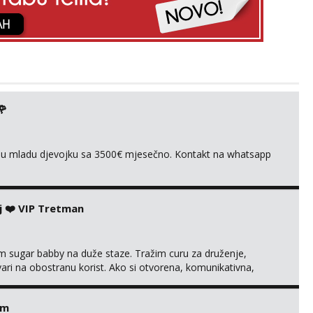
🌹
ivnu mladu djevojku sa 3500€ mjesečno. Kontakt na whatsapp
j ❤️ VIP Tretman
im sugar babby na duže staze. Tražim curu za druženje,
tvari na obostranu korist. Ako si otvorena, komunikativna,
 markodalic37@gmail.com
em