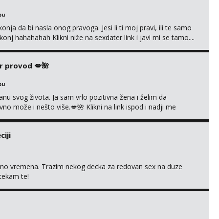
bu
nja da bi nasla onog pravoga. Jesi li ti moj pravi, ili te samo
nj hahahahah Klikni niže na sexdater link i javi mi se tamo....
r provod 💋🌺
bu
nu svog života. Ja sam vrlo pozitivna žena i želim da
 može i nešto više.💋🌺 Klikni na link ispod i nadji me
iji
uno vremena. Trazim nekog decka za redovan sex na duze
 cekam te!