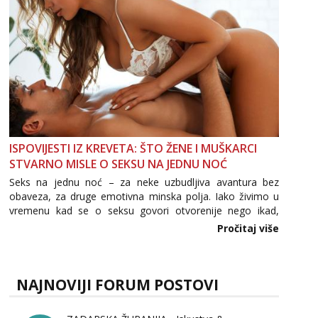
ISPOVIJESTI IZ KREVETA: ŠTO ŽENE I MUŠKARCI
STVARNO MISLE O SEKSU NA JEDNU NOĆ
Seks na jednu noć – za neke uzbudljiva avantura bez
obaveza, za druge emotivna minska polja. Iako živimo u
vremenu kad se o seksu govori otvorenije nego ikad,
tema „jedne noći strasti“ i dalje izaziva burne rasprave. Što
Pročitaj više
zapravo misle žene, a što muškarci? Jesu...
NAJNOVIJI FORUM POSTOVI