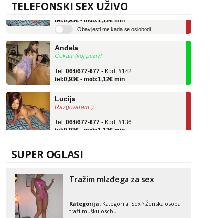
Tel:
064/677-677
- Kod: #136
TELEFONSKI SEX UŽIVO
tel:0,93€ - mob:1,12€ min
Obavijesti me kada se oslobodi
Anđela
Čekam tvoj poziv!
Tel:
064/677-677
- Kod: #142
tel:0,93€ - mob:1,12€ min
Lucija
Razgovaram :)
Tel:
064/677-677
- Kod: #136
tel:0,93€ - mob:1,12€ min
Obavijesti me kada se oslobodi
Anđela
SUPER OGLASI
Čekam tvoj poziv!
Tel:
064/677-677
- Kod: #142
Tražim mlađega za sex
tel:0,93€ - mob:1,12€ min
Kategorija:
Kategorija:
Sex
Ženska osoba
traži mušku osobu