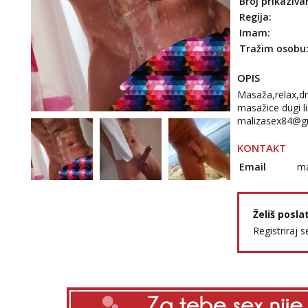
Broj prikaziva
Regija:
Imam:
Tražim osobu
OPIS
Masaža,relax,dr
masažice dugi l
malizasex84@g
KONTAKT
Email
ma
Želiš posla
Registriraj s