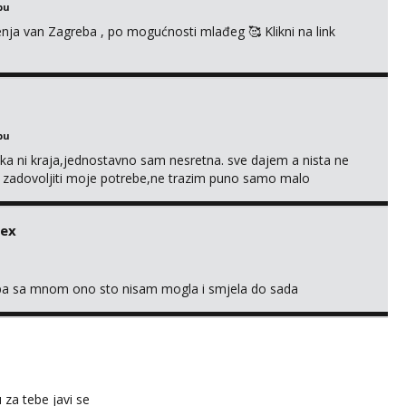
bu
enja van Zagreba , po mogućnosti mlađeg 🥰 Klikni na link
bu
a ni kraja,jednostavno sam nesretna. sve dajem a nista ne
e zadovoljiti moje potrebe,ne trazim puno samo malo
s i njezne poljupce po tijelu koji me jako pale,obozavam kad
ni na link ispod i nadji me tamo, cekam te!
sex
oba sa mnom ono sto nisam mogla i smjela do sada
u za tebe javi se