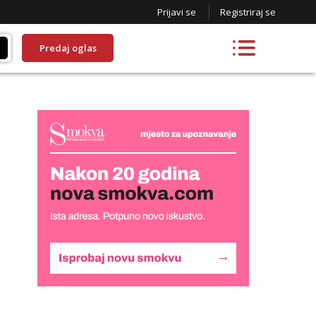
Prijavi se
Registriraj se
Predaj oglas
Lucija
Razgovaram :)