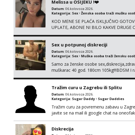
Melissa u OSIJEKU !❤️
Datum
: 06.kolovoza 2026.
Kategorija:
Sex
Ženska osoba traži mušku oso
KOD MENE SE PLAĆA ISKLJUČIVO GOTOVI
UPLATE, ABONE NI BILO KAKVE DRUGE OB
su 100% moje, bez laži i igara. Nemam vre
WhatsApp – ako znaš što želiš, bit će ti n
Sex u potpunoj diskreciji
Datum
: 06.kolovoza 2026.
Kategorija:
Sex
Muška osoba traži žensku oso
Samo za ženske osobe sex,diskrecija,zdravl
muškarac 40 god. 180cm 105kg!!!BDSM I raz
opcije!!!Parovi isto dobro došli!!!
Tražim curu u Zagrebu ili Splitu
Datum
: 06.kolovoza 2026.
Kategorija:
Sugar Daddy
Sugar Daddies
Tražim curu za povremenu zabavu u Zagrebu
javite se na mail ili google chat na oneo
Diskrecija