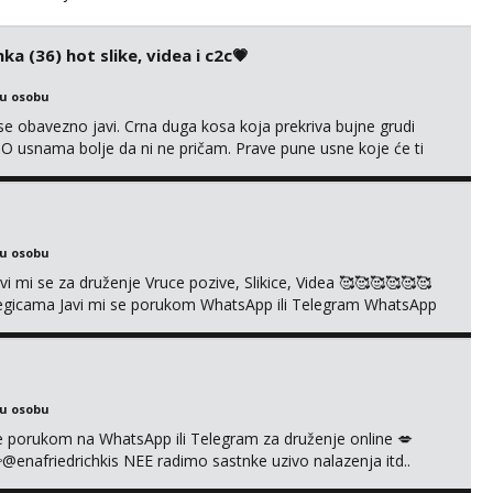
ka (36) hot slike, videa i c2c💗
ku osobu
e obavezno javi. Crna duga kosa koja prekriva bujne grudi
? O usnama bolje da ni ne pričam. Prave pune usne koje će ti
e još nisi vidio. Uvijek sam spremna za ONLOINE zabavu. Volim
kice i videa po tvojoj želji te imam raznih mater...
ku osobu
mi se za druženje Vruce pozive, Slikice, Videa 🥰🥰🥰🥰🥰🥰
kolegicama Javi mi se porukom WhatsApp ili Telegram WhatsApp
richkis 🤬NE RADIM SASTANKE I DRUZENJA UZIVO🤬
ku osobu
i se porukom na WhatsApp ili Telegram za druženje online 💋
afriedrichkis NEE radimo sastnke uzivo nalazenja itd..