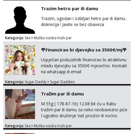
Trazim hetro par ili damu
Trazim, ugodan i ozbiljan hetro par ili damu..
diskrecija ! Javite se bez obaveza
Kategorija:
Sex
Muška osoba traži par
🌹Financirao bi djevojku sa 3500€/mj🌹
Uspješan poduzetnik financirao bi atraktivnu
mladu djevojku sa 3500€ mjesečno. Kontakt
na whatsapp ili email
Kategorija:
Sugar Daddy
Sugar Daddies
Tražim par ili damu
M 55g ( 178-87-16) 12.08 bit ću u Rabu
tražim par ili damu za neko neobavezno piće
I ugodno druženje Vaš prostor ili noćno
kupanje na osamoj plaži Kontakt
Kategorija:
Sex
Muška osoba traži par
trata.vrh@gmail.com