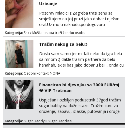
Uzivanje
Pozdrav mladic iz Zagreba trazi zenu sa
smještajem da joj pruzi jako dobar i nježan
oral.Uz moju naknadu,po dogovoru
.Diskrecija osigurana.
Kategorija:
Sex
Muška osoba traži žensku osobu
Tražim nekog za belu:)
Dosla sam samo jer mi fali neko da igra belu
sa mnom :) dakle trazim partnera za belu
hahahah, ak si bas jako dobar u beli , onda cu
razmislit za dalje Klikni na link ispod i nadji me
Kategorija:
Osobni kontakti
ONA
tamo, cekam te!
Financirao bi djevojku sa 3000 EUR/mj
❤️ VIP Tretman
Uspješan i ozbiljan poduzetnik 37god tražim
sugar babby na duže staze. Tražim curu za
druženje, zabavu, izlaske, putovanja i druge
lijepe stvari na obostranu korist. Ako si
Kategorija:
Sugar Daddy
Sugar Daddies
otvorena, komunikativna, zgodna i atraktivna