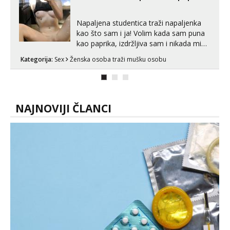
pranaći nešto po svojoj mjeri. Sexi videa
s kolegica...
Napaljena studentica traži napaljenka
kao što sam i ja! Volim kada sam puna
kao paprika, izdržljiva sam i nikada mi
nije dosta seksa. Volim grubi seks i više
Kategorija:
Sex
Ženska osoba traži mušku osobu
puta dnevno bilo kad i bilo gdje zato se
javi što prije da me isprobaš Klikni na
link ispod i nadji me tamo, cekam te!
NAJNOVIJI ČLANCI