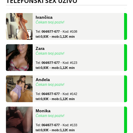
TELEFONSKI SEX UŽIVO
tel:0,93€ - mob:1,12€ min
Ivančica
Čekam tvoj poziv!
Tel:
064/677-677
- Kod: #108
tel:0,93€ - mob:1,12€ min
Zara
Čekam tvoj poziv!
Tel:
064/677-677
- Kod: #123
tel:0,93€ - mob:1,12€ min
Anđela
Čekam tvoj poziv!
Tel:
064/677-677
- Kod: #142
tel:0,93€ - mob:1,12€ min
Monika
Čekam tvoj poziv!
Tel:
064/677-677
- Kod: #133
tel:0,93€ - mob:1,12€ min