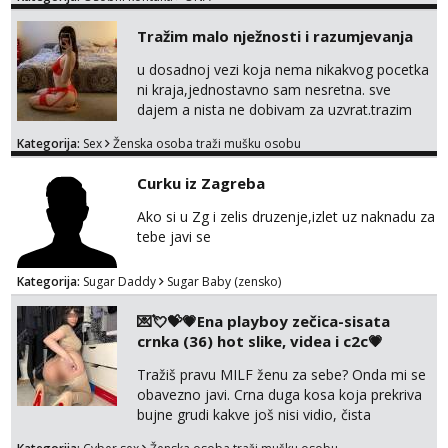
Tražim malo nježnosti i razumjevanja
u dosadnoj vezi koja nema nikakvog pocetka
ni kraja,jednostavno sam nesretna. sve
dajem a nista ne dobivam za uzvrat.trazim
muskarca koji ce zadovoljiti moje potrebe,ne
Kategorija:
Sex
Ženska osoba traži mušku osobu
trazim puno samo malo njeznosti i
razumjevanja. volim njezan seks i njezne
Curku iz Zagreba
poljupce po tijelu koji me jako
pale,obozavam kad muskarac preuzme
Ako si u Zg i zelis druzenje,izlet uz naknadu za
kontrolu . javi se :) Klikni na link ispod i nadji
tebe javi se
me tamo, cekam te!
Kategorija:
Sugar Daddy
Sugar Baby (zensko)
💌💘💝💗Ena playboy zečica-sisata
crnka (36) hot slike, videa i c2c💗
Tražiš pravu MILF ženu za sebe? Onda mi se
obavezno javi. Crna duga kosa koja prekriva
bujne grudi kakve još nisi vidio, čista
ŠESTICA! A usne? O usnama bolje da ni ne