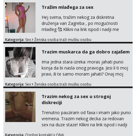
Tražim mlađega za sex
Hej svima, tražim nekog za diskretna
druženja van Zagreba , po mogućnosti
mlađeg 🥰 Klikni na link ispod i nadji me
tamo, cekam te!
Kategorija:
Sex
Ženska osoba traži mušku osobu
Trazim muskarca da ga dobro zajašem
Ima jedna stara izreka: moras jahati puno
konja da bi nasla onog pravoga. Jesi li ti moj
pravi, ili te samo moram jahati? Onaj moj
bivsi je bio samo konj hahahahah Klikni niže
Kategorija:
Sex
Ženska osoba traži mušku osobu
na sexdater link i javi mi se tamo....
Trazim nekog za sex u strogoj
diskreciji
Trenutno pauziram od faxa i imam jako puno
vremena. Trazim nekog decka za redovan
sex na duze staze! Klikni na link ispod i nadji
me tamo, cekam te!
Kategorija:
Osobni kontakti
ONA