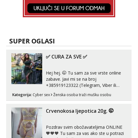
SUPER OGLASI
✅ CURA ZA SVE ✅
Hej hej. 🤭 Tu sam za sve vrste online
zabave. Javi mi se na broj
+385919123322 (Telegram, Viber ili
Whatsapp). 🤙 NE javljaj se na uzivo.
Kategorija:
Cyber sex
Ženska osoba traži mušku osobu
Hvala.
Crvenokosa ljepotica 20g. 🤭
Pozdrav svim obožavateljima ONLINE
🧡🧡🧡 Tu sam za vas ako ste u potrazi