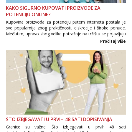
KAKO SIGURNO KUPOVATI PROIZVODE ZA
POTENCIJU ONLINE?
Kupovina proizvoda za potenciju putem interneta postala je
sve popularnija zbog praktičnosti, diskrecije i široke ponude.
Međutim, upravo zbog velike potražnje na tržištu se pojavljuju
i brojni krivotvoreni proizvodi, nepouzdane internetske
Pročitaj više
trgovine te proizvodi nepoznatog podrijetla. ...
ŠTO IZBJEGAVATI U PRVIH 48 SATI DOPISIVANJA
Granice su važne: Što izbjegavati u prvih 48 sati