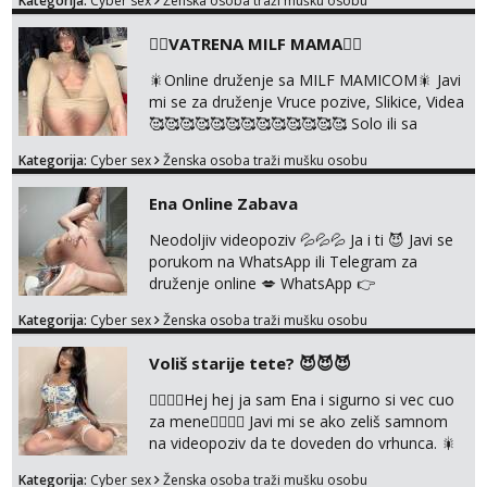
Kategorija:
Cyber sex
Ženska osoba traži mušku osobu
pričam. Prave pune usne koje će ti se urezati
u pamćenje, jer vjeruj mi, takve još nisi vidio.
❤️‍🔥VATRENA MILF MAMA❤️‍🔥
Uvijek sam spremna za ONLOINE zabavu.
Volim vruće u porukama uz pokoju fotku.
🎇Online druženje sa MILF MAMICOM🎇 Javi
Radim slikice i videa po tvojoj želji te imam
mi se za druženje Vruce pozive, Slikice, Videa
raznih mater...
🥰🥰🥰🥰🥰🥰🥰🥰🥰🥰🥰🥰🥰 Solo ili sa
partnerom ili kolegicama Javi mi se porukom
Kategorija:
Cyber sex
Ženska osoba traži mušku osobu
WhatsApp ili Telegram WhatsApp 👉
+385919977166 Telegram 👉
Ena Online Zabava
@enafriedrichkis 🤬NE RADIM SASTANKE I
DRUZENJA UZIVO🤬
Neodoljiv videopoziv 💦💦💦 Ja i ti 😈 Javi se
porukom na WhatsApp ili Telegram za
druženje online 💋 WhatsApp 👉
+385919977166 Telegram 👉
Kategorija:
Cyber sex
Ženska osoba traži mušku osobu
@enafriedrichkis NEE radimo sastnke uzivo
nalazenja itd.. +385919977166
Voliš starije tete? 😈😈😈
❤️‍🔥❤️‍🔥Hej hej ja sam Ena i sigurno si vec cuo
za mene❤️‍🔥❤️‍🔥 Javi mi se ako zeliš samnom
na videopoziv da te doveden do vrhunca. 🎇
WhatsApp 👉+385919977166 Telegram 👉
Kategorija:
Cyber sex
Ženska osoba traži mušku osobu
@enafriedrichkis Radim samo ONLINE I