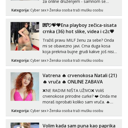
za online druženjem - samnom se
možete zabaviti preko videopoziva, ili
Kategorija:
Cyber sex
Ženska osoba traži mušku osobu
ako vam nisam dovoljna radim i u paru i
trojci s kolegicama, svaka je drugačija
😉 Radim i vruća tipkanja uz slike i hot
💌💘💝💗Ena playboy zečica-sisata
line pozive. Za vas sam pripremila ...
crnka (36) hot slike, videa i c2c💗
Tražiš pravu MILF ženu za sebe? Onda
mi se obavezno javi. Crna duga kosa
koja prekriva bujne grudi kakve još nisi
vidio, čista ŠESTICA! A usne? O usnama
Kategorija:
Cyber sex
Ženska osoba traži mušku osobu
bolje da ni ne pričam. Prave pune usne
koje će ti se urezati u pamćenje, jer
vjeruj mi, takve još nisi vidio. Uvijek sam
Vatrena ‎️‍🔥 crvenokosa Natali (21)
spremna za ONLOINE zabavu...
‎️‍🔥 vruča‎ ️‍🔥 ONLINE ZABAVA
❌NE RADIM NIŠTA UŽIVO❌ Voliš
crvenokose prirodne curke? ❤️ Onda me
moraš isprobati koliko sam vruča.‎ ️‍🔥
MLADA vražica koja ima 100%
Kategorija:
Cyber sex
Ženska osoba traži mušku osobu
prorodne grudi, 💦 Misli su mi uvijek
prljave i u svemu vidim samo užitak. 💦
U mojoj raznolikoj ponudi možeš
Volim kada sam puna kao paprika