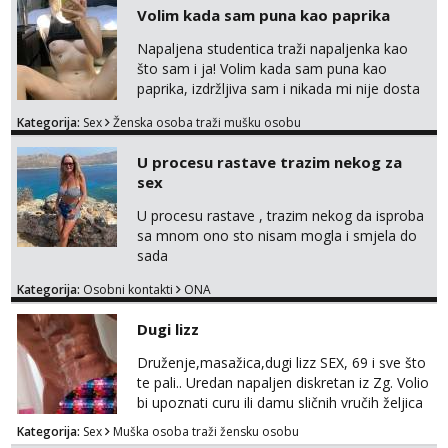
javi se na moj email:
Volim kada sam puna kao paprika
markodalic37@gmail.com
Napaljena studentica traži napaljenka kao
što sam i ja! Volim kada sam puna kao
paprika, izdržljiva sam i nikada mi nije dosta
seksa. Volim grubi seks i više puta dnevno
Kategorija:
Sex
Ženska osoba traži mušku osobu
bilo kad i bilo gdje zato se javi što prije da
me isprobaš Klikni na link ispod i nadji me
U procesu rastave trazim nekog za
tamo, cekam te!
sex
U procesu rastave , trazim nekog da isproba
sa mnom ono sto nisam mogla i smjela do
sada
Kategorija:
Osobni kontakti
ONA
Dugi lizz
Druženje,masažica,dugi lizz SEX, 69 i sve što
te pali.. Uredan napaljen diskretan iz Zg. Volio
bi upoznati curu ili damu sličnih vručih željica
za zajedničko ugodno i strastveno druženje.
Kategorija:
Sex
Muška osoba traži žensku osobu
Prostor imam, diskr max. A i mobilan 🚗 sam.