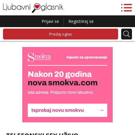
Prijavi se
Registriraj se
Predaj oglas
Monika
Čekam tvoj poziv!
Tel:
064/677-677
- Kod: #133