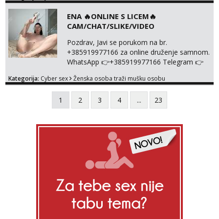
NISTA UŽIVO!!!
ENA 🔥ONLINE S LICEM🔥
CAM/CHAT/SLIKE/VIDEO
Pozdrav, Javi se porukom na br.
+385919977166 za online druženje samnom.
WhatsApp 👉+385919977166 Telegram 👉
@enafriedrichkis Radim videopozive s licem,
Kategorija:
Cyber sex
Ženska osoba traži mušku osobu
solo i s partnerom, kolegicama
(Tina&Natali), razne kombinacije halteri,
1
2
3
4
...
23
haljine, štikle, samostojeće itd. Nudim
svakakva videa seksa, pušenje, razne
lokacije, suradnje s kolegicama, fetiši..
Dopisivanje i slike također radim. NIŠTA UŽI...