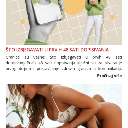
ŠTO IZBJEGAVATI U PRVIH 48 SATI DOPISIVANJA
Granice su važne: Što izbjegavati u prvih 48 sati
dopisivanjaPrvih 48 sati dopisivanja ključni su za stvaranje
prvog dojma i postavljanje zdravih granica u komunikaciji.
Važno je izbjeći prebrzo otkrivanje osobnih ili intimnih
Pročitaj više
informacija, jer nepoznata osoba još nije zaslužila to
povjerenje. Takođe...