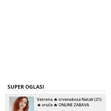
SUPER OGLASI
Vatrena ‎️‍🔥 crvenokosa Natali (21)
‎️‍🔥 vruča‎ ️‍🔥 ONLINE ZABAVA