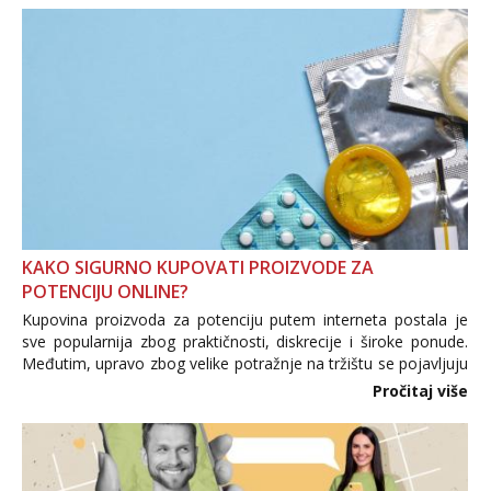
KAKO SIGURNO KUPOVATI PROIZVODE ZA
POTENCIJU ONLINE?
Kupovina proizvoda za potenciju putem interneta postala je
sve popularnija zbog praktičnosti, diskrecije i široke ponude.
Međutim, upravo zbog velike potražnje na tržištu se pojavljuju
i brojni krivotvoreni proizvodi, nepouzdane internetske
Pročitaj više
trgovine te proizvodi nepoznatog podrijetla. ...