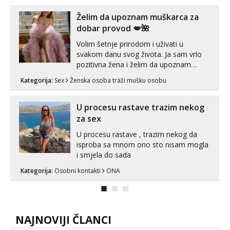
kolegicama (Tina&Natali), razne
kombinacije halteri, haljine, štikle,
Želim da upoznam muškarca za
samostojeće itd. Nudim svakakva videa
dobar provod 💋🌺
seksa, puš...
Volim šetnje prirodom i uživati u
svakom danu svog života. Ja sam vrlo
pozitivna žena i želim da upoznam
muškarca za dobar provod, naravno
Kategorija:
Sex
Ženska osoba traži mušku osobu
može i nešto više.💋🌺 Klikni na link
ispod i nadji me tamo, cekam te!
U procesu rastave trazim nekog
za sex
U procesu rastave , trazim nekog da
isproba sa mnom ono sto nisam mogla
i smjela do sada
Kategorija:
Osobni kontakti
ONA
NAJNOVIJI ČLANCI