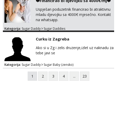
❤️Financirao bi djevojku sa 4000€/mj❤️
Uspješan poduzetnik financirao bi atraktivnu
mladu djevojku sa 4000€ mjesečno. Kontakt
na whatsapp.
Kategorija:
Sugar Daddy
Sugar Daddies
Curku iz Zagreba
Ako si u Zg i zelis druzenje,izlet uz naknadu za
tebe javi se
Kategorija:
Sugar Daddy
Sugar Baby (zensko)
1
2
3
4
...
23