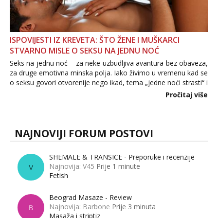
ISPOVIJESTI IZ KREVETA: ŠTO ŽENE I MUŠKARCI
STVARNO MISLE O SEKSU NA JEDNU NOĆ
Seks na jednu noć – za neke uzbudljiva avantura bez obaveza,
za druge emotivna minska polja. Iako živimo u vremenu kad se
o seksu govori otvorenije nego ikad, tema „jedne noći strasti“ i
dalje izaziva burne rasprave. Što zapravo misle žene, a što
Pročitaj više
muškarci? Jesu...
NAJNOVIJI FORUM POSTOVI
SHEMALE & TRANSICE - Preporuke i recenzije
Najnovija: V45
Prije 1 minute
V
Fetish
Beograd Masaze - Review
Najnovija: Barbone
Prije 3 minuta
B
Masaža i striptiz