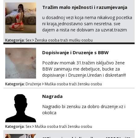
unaprijed (aircash, paysafecard, bonovi) ne
Tražim malo nježnosti i razumjevanja
dolaze u obzir. Javit se prvo porukom na
whatsapp 0958048882.
u dosadnoj vezi koja nema nikakvog pocetka
ni kraja,jednostavno sam nesretna. sve
dajem a nista ne dobivam za uzvrat.trazim
muskarca koji ce zadovoljiti moje potrebe,ne
Kategorija:
Sex
Ženska osoba traži mušku osobu
trazim puno samo malo njeznosti i
razumjevanja. volim njezan seks i njezne
Dopisivanje i Druzenje s BBW
poljupce po tijelu koji me jako
pale,obozavam kad muskarac preuzme
Pozdrav momak 31.tražim isključivo žene
kontrolu . javi se :) Klikni na link ispod i nadji
BBW zanimaju me debeljuce, bucke za
me tamo, cekam te!
dopisivanje i Druzenje.Uredan i diskretan!!!
Kategorija:
Druženje
Muška osoba traži žensku osobu
Nagrada
Nagradio bi zensku za dobro druzenje.vz i
okolica
Kategorija:
Sex
Muška osoba traži žensku osobu