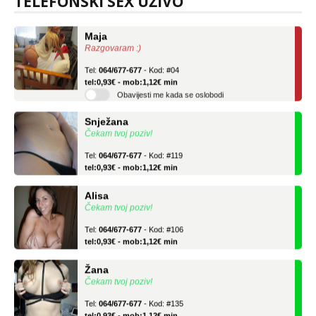
TELEFONSKI SEX UŽIVO
Maja
Razgovaram :)
Tel:
064/677-677
- Kod: #04
tel:0,93€ - mob:1,12€ min
Obavijesti me kada se oslobodi
Snježana
Čekam tvoj poziv!
Tel:
064/677-677
- Kod: #119
tel:0,93€ - mob:1,12€ min
Alisa
Čekam tvoj poziv!
Tel:
064/677-677
- Kod: #106
tel:0,93€ - mob:1,12€ min
Žana
Čekam tvoj poziv!
Tel:
064/677-677
- Kod: #135
tel:0,93€ - mob:1,12€ min