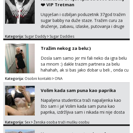
ispod i nadji me tamo, cekam te!
❤️ VIP Tretman
Uspješan i ozbiljan poduzetnik 37god tražim
sugar babby na duže staze. Tražim curu za
druženje, zabavu, izlaske, putovanja i druge
lijepe stvari na obostranu korist. Ako si
Kategorija:
Sugar Daddy
Sugar Daddies
otvorena, komunikativna, zgodna i atraktivna
javi se na moj email:
Tražim nekog za belu:)
markodalic37@gmail.com
Dosla sam samo jer mi fali neko da igra belu
sa mnom :) dakle trazim partnera za belu
hahahah, ak si bas jako dobar u beli , onda cu
razmislit za dalje Klikni na link ispod i nadji me
Kategorija:
Osobni kontakti
ONA
tamo, cekam te!
Volim kada sam puna kao paprika
Napaljena studentica traži napaljenka kao
što sam i ja! Volim kada sam puna kao
paprika, izdržljiva sam i nikada mi nije dosta
seksa. Volim grubi seks i više puta dnevno
Kategorija:
Sex
Ženska osoba traži mušku osobu
bilo kad i bilo gdje zato se javi što prije da
me isprobaš Klikni na link ispod i nadji me