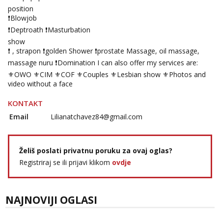
position
❗️Blowjob
❗️Deptroath ❗️Masturbation
show
❗️ , strapon ❗️golden Shower ❗️prostate Massage, oil massage,
massage nuru ❗️Domination I can also offer my services are:
⚜️OWO ⚜️CIM ⚜️COF ⚜️Couples ⚜️Lesbian show ⚜️Photos and
video without a face
KONTAKT
Email
Lilianatchavez84@gmail.com
Želiš poslati privatnu poruku za ovaj oglas?
Registriraj se ili prijavi klikom
ovdje
NAJNOVIJI OGLASI