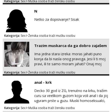
Kategorija:
Sex
Muška osoba traži žensku osobu
nemam ali ako smo za druženje možemo
nešto iskombinirati(auto,najam na dva sata)
N
Netko za dopisivanje? Sisak
Kategorija:
Sex
Ženska osoba traži mušku osobu
Trazim muskarca da ga dobro zajašem
Ima jedna stara izreka: moras jahati puno
konja da bi nasla onog pravoga. Jesi li ti moj
pravi, ili te samo moram jahati? Onaj moj
bivsi je bio samo konj hahahahah Klikni niže
Kategorija:
Sex
Ženska osoba traži mušku osobu
na sexdater link i javi mi se tamo....
anal - krk
Decko 30 god iz ZG, trenutno na krku, tražim
curu sa veelikom guzom koja voli anal i da joj
uguram prste u guzu. Muski homoseksualci,
parovi i transiči odjebite, ne zanimate me. Bilo
Kategorija:
Sex
Muška osoba traži žensku osobu
kakva placanja opcenito (gotovina) ili