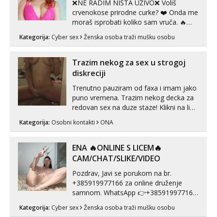
❌NE RADIM NIŠTA UŽIVO❌ Voliš
crvenokose prirodne curke? ❤️ Onda me
moraš isprobati koliko sam vruča.‎ ️‍🔥
MLADA vražica koja ima 100%
Kategorija:
Cyber sex
Ženska osoba traži mušku osobu
prorodne grudi, 💦 Misli su mi uvijek
prljave i u svemu vidim samo užitak. 💦
U mojoj raznolikoj ponudi možeš
Trazim nekog za sex u strogoj
pranaći nešto po svojoj mjeri. Sexi videa
diskreciji
s kolegica...
Trenutno pauziram od faxa i imam jako
puno vremena. Trazim nekog decka za
redovan sex na duze staze! Klikni na link
ispod i nadji me tamo, cekam te!
Kategorija:
Osobni kontakti
ONA
ENA 🔥ONLINE S LICEM🔥
CAM/CHAT/SLIKE/VIDEO
Pozdrav, Javi se porukom na br.
+385919977166 za online druženje
samnom. WhatsApp 👉+385919977166
Telegram 👉@enafriedrichkis Radim
Kategorija:
Cyber sex
Ženska osoba traži mušku osobu
videopozive s licem, solo i s partnerom,