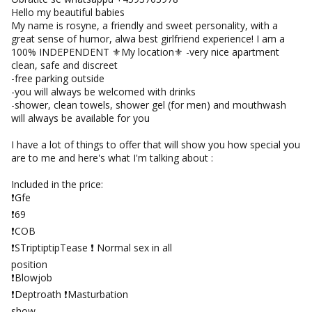
Hello my beautiful babies
Tel:
064/677-677
- Kod: #142
My name is rosyne, a friendly and sweet personality, with a
tel:0,93€ - mob:1,12€ min
great sense of humor, alwa best girlfriend experience! I am a
100% INDEPENDENT ⚜️My location⚜️ -very nice apartment
clean, safe and discreet
-free parking outside
-you will always be welcomed with drinks
-shower, clean towels, shower gel (for men) and mouthwash
will always be available for you
I have a lot of things to offer that will show you how special you
are to me and here's what I'm talking about :
Included in the price:
❗️Gfe
❗️69
❗️COB
❗️STriptiptipTease ❗️ Normal sex in all
position
❗️Blowjob
❗️Deptroath ❗️Masturbation
show