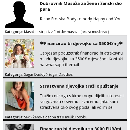
Dubrovnik Masaža za žene i ženski dio
para
Relax Erotska Body to body Happy end Yoni
Kategorija:
Masaže i striptiz
Erotske masaze (pruza muskarac)
🌹Financirao bi djevojku sa 3500€/mj🌹
Uspješan poduzetnik financirao bi atraktivnu
mladu djevojku sa 3500€ mjesečno. Kontakt
na whatsapp ili email
Kategorija:
Sugar Daddy
Sugar Daddies
Strastvena djevojka traži opuštanje
Tražim nekoga s kime mogu dijeliti interese i
razgovarati o svemu i svačemu. Jako sam
strastvena oko svog posla, ali volim se
opustiti i provesti vrijeme s prijateljima.
Kategorija:
Sex
Ženska osoba traži mušku osobu
Voljela bi naci nekoga pa da se nemoram
samo s prijateljima opustati ;) Klikni na link
Financirao bi djevojku sa 3000 EUR/mj