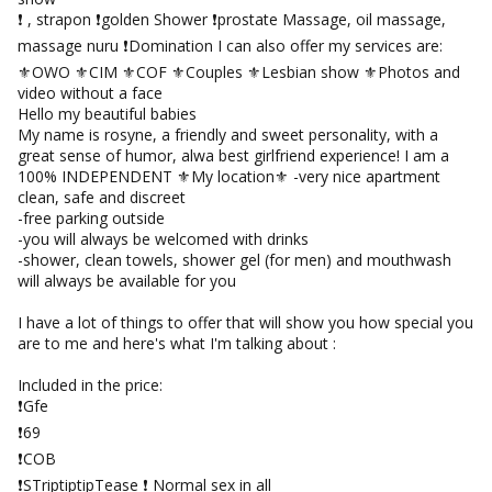
❗️ , strapon ❗️golden Shower ❗️prostate Massage, oil massage,
massage nuru ❗️Domination I can also offer my services are:
⚜️OWO ⚜️CIM ⚜️COF ⚜️Couples ⚜️Lesbian show ⚜️Photos and
video without a face
Hello my beautiful babies
My name is rosyne, a friendly and sweet personality, with a
great sense of humor, alwa best girlfriend experience! I am a
100% INDEPENDENT ⚜️My location⚜️ -very nice apartment
clean, safe and discreet
-free parking outside
-you will always be welcomed with drinks
-shower, clean towels, shower gel (for men) and mouthwash
will always be available for you
I have a lot of things to offer that will show you how special you
are to me and here's what I'm talking about :
Included in the price:
❗️Gfe
❗️69
❗️COB
❗️STriptiptipTease ❗️ Normal sex in all