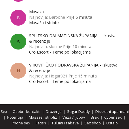
Masaza
Najnovija: Barbone
Prije 5 minuta
B
Masaža i striptiz
SPLITSKO DALMATINSKA ŽUPANIJA - Iskustva
& recenzije
S
Najnovija: slonlav
Prije 10 minuta
Cro Escort - Teme po lokacijama
VIROVITIČKO PODRAVSKA ŽUPANIJA - Iskustva
& recenzije
H
Najnovija: Hogar321
Prije 15 minuta
Cro Escort - Teme po lokacijama
Sex
|
Osobni kontakti
|
Druženje
|
Sugar Daddy
|
Diskretni aparmani
|
Potencija
|
Masaže i striptiz
|
Veza / ljubav
|
Brak
|
Cyber sex
|
Phone sex
|
Fetish
|
Tulumi i zabave
|
Sex shop
|
Ostalo