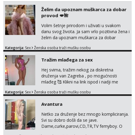
Želim da upoznam muškarca za dobar
provod 💋🌺
Volim šetnje prirodom i uživati u svakom
danu svog života. Ja sam vrlo pozitivna žena i
želim da upoznam muškarca za dobar
provod, naravno može i nešto više.💋🌺 Klikni
Kategorija:
Sex
Ženska osoba traži mušku osobu
na link ispod i nadji me tamo, cekam te!
Tražim mlađega za sex
Hej svima, tražim nekog za diskretna
druženja van Zagreba , po mogućnosti
mlađeg 🥰 Klikni na link ispod i nadji me
tamo, cekam te!
Kategorija:
Sex
Ženska osoba traži mušku osobu
Avantura
Netko za druženje bez mnogo kompliciranja.
Svi su dobro došli da se jave.
Dame,curke,parovi,CD,TR,TV femyboy. O
svemu možemo porazgovarati. Prostor