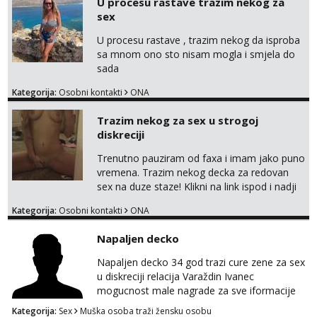
U procesu rastave trazim nekog za
tamo, cekam te!
sex
U procesu rastave , trazim nekog da isproba
sa mnom ono sto nisam mogla i smjela do
sada
Kategorija:
Osobni kontakti
ONA
Trazim nekog za sex u strogoj
diskreciji
Trenutno pauziram od faxa i imam jako puno
vremena. Trazim nekog decka za redovan
sex na duze staze! Klikni na link ispod i nadji
me tamo, cekam te!
Kategorija:
Osobni kontakti
ONA
Napaljen decko
Napaljen decko 34 god trazi cure zene za sex
u diskreciji relacija Varaždin Ivanec
mogucnost male nagrade za sve iformacije
pisite na broj 098819637 pusa
Kategorija:
Sex
Muška osoba traži žensku osobu