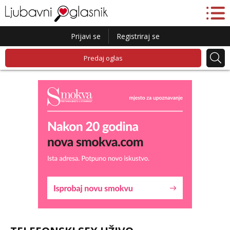
Prijavi se
Registriraj se
Predaj oglas
Liliana
Čekam tvoj poziv!
Tel:
064/677-677
- Kod: #69
tel:0,93€ - mob:1,12€ min