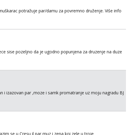
n muškarac potražuje par/damu za povremno druženje. Više info
ece sise pozeljno da je ugodno popunjena za druzenje na duze
tan i izazovan par ,moze i samk promatranje uz moju nagradu BJ
zim se u Cresu il par muz i zena koi zele u troje