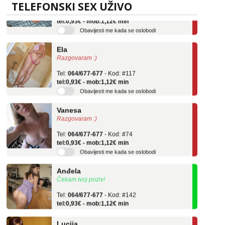
Tel:
064/677-677
- Kod: #136
TELEFONSKI SEX UŽIVO
tel:0,93€ - mob:1,12€ min
Obavijesti me kada se oslobodi
Ela
Razgovaram :)
Tel:
064/677-677
- Kod: #117
tel:0,93€ - mob:1,12€ min
Obavijesti me kada se oslobodi
Vanesa
Razgovaram :)
Tel:
064/677-677
- Kod: #74
tel:0,93€ - mob:1,12€ min
Obavijesti me kada se oslobodi
Anđela
Čekam tvoj poziv!
Tel:
064/677-677
- Kod: #142
tel:0,93€ - mob:1,12€ min
Lucija
Razgovaram :)