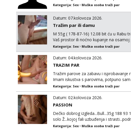
Kategorija:
Sex
Muška osoba traži par
Datum: 07.kolovoza 2026.
Tražim par ili damu
M 55g ( 178-87-16) 12.08 bit ću u Rabu t
Vaš prostor ili noćno kupanje na osamoj
Kategorija:
Sex
Muška osoba traži par
Datum: 04.kolovoza 2026.
TRAZIM PAR
Tražim parove za zabavu i isprobavanje razl
Imam iskustva s parovima, potpuno sam zd
parovi mogu me kontaktirati putem WhatsApp
Kategorija:
Sex
Muška osoba traži par
Blokiram one koji nisu ozbiljni.
Datum: 02.kolovoza 2026.
PASSION
Dečko dobrog izgleda...Bull...35g 188 93 19
solo Ž...kojoj fali uzbuđenja i strasti...p
Kategorija:
Sex
Muška osoba traži par