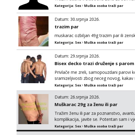
Kategorija:
Sex
Muška osoba traži par
Datum: 30.srpnja 2026.
trazim par
muskarac ozbiljan 49g trazim par ili zen
Kategorija:
Sex
Muška osoba traži par
Datum: 29.srpnja 2026.
Bisex decko trazi druženje s parom
Privlače me zreli, samopouzdani parovi ko
sramizeljivosti zbog neceg novog, kakav
dobar za opuštanje u bilo cemu. Više od k
Kategorija:
Sex
Muška osoba traži par
ostvarivanje fantazija i fetiša- tamo gd
“odrađuje”,...
Datum: 26.srpnja 2026.
Muškarac 29g za ženu ili par
Tražim ženu ili par za poznanstvo, avant
komplikacija, javite se. Potentan sam i vj
jamčim. Sl. Brod moj prostor Zagreb i ost
Kategorija:
Sex
Muška osoba traži par
muškarci ne.