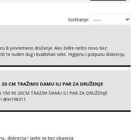
Sortiranje:
uru ili povremeno druženje. Ako želite nešto novo bez
ešt te nudim dug i kvalitetan seks. Higijenu i potpunu diskreciju
atak HR mobilan. 𝗡𝗮𝗽𝗼𝗺𝗲𝗻𝗮 Samo žene i hetero parovi. Solo
 20 CM TRAŽIMO DAMU ILI PAR ZA DRUŽENJE
 190 90 20CM TRAZIM DAMU ILI PAR ZA DRUŽENJE
m @In198311
u.. diskrecija ! Javite se bez obaveza