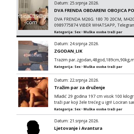
Datum: 25.srpnja 2026.
DVA FRENDA OBDARENI OBOJICA PO
DVA FRENDA M26G. 180 70 20CM, M42G
0989775874 VIBER WHATSAPP, Telegra
Kategorija:
Sex
Muška osoba traži par
Datum: 24.srpnja 2026.
ZGODAN_LIK
Trazim par..zgodan,48god,189cm,90kg,m
Kategorija:
Sex
Muška osoba traži par
Datum: 22.srpnja 2026.
Tražim par za druženje
Mladić 29 godina 197 cm visok 100 kilo
traži par koji žele trećeg u igri! Lociran
potrebno! Tražim par od 18 do 65 godina 
Kategorija:
Sex
Muška osoba traži par
želju i ideju, perverziju ili fetiš koji ima
Datum: 21.srpnja 2026.
Ljetovanje i Avantura