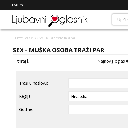
Forum
Ljubavni oglasnik
›
Sex
› Muška osoba traži par
SEX - MUŠKA OSOBA TRAŽI PAR
Filtriraj
Najnoviji oglas
Traži u naslovu:
Regija:
Godine: