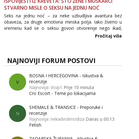
ISPOVIJESTI IZ KREVETA: ŠTO ŽENE I MUŠKARCI
STVARNO MISLE O SEKSU NA JEDNU NOĆ
Seks na jednu noć – za neke uzbudljiva avantura bez
obaveza, za druge emotivna minska polja. Iako živimo u
vremenu kad se o seksu govori otvorenije nego ikad,
tema „jedne noći strasti“ i dalje izaziva burne rasprave. Što
Pročitaj više
zapravo misle žene, a što muškarci? Jesu...
NAJNOVIJI FORUM POSTOVI
BOSNA I HERCEGOVINA - Iskustva &
recenzije
V
Najnovija: Vsvp1
Prije 10 minuta
Cro Escort - Teme po lokacijama
SHEMALE & TRANSICE - Preporuke i
recenzije
N
Najnovija: nekadvolimodiza
Danas u 00:13
Fetish
ZADARSKA ŽUPANIJA - Iskustva &