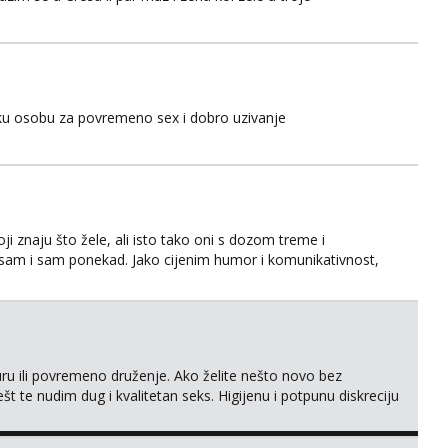
sku osobu za povremeno sex i dobro uzivanje
ji znaju što žele, ali isto tako oni s dozom treme i
 sam i sam ponekad. Jako cijenim humor i komunikativnost,
lasike, zanimaju me dublje razine užitka – igranje uloga,
je se pronađemo. Seksualnost za mene nije nešto što se
uru ili povremeno druženje. Ako želite nešto novo bez
ešt te nudim dug i kvalitetan seks. Higijenu i potpunu diskreciju
atak HR mobilan. 𝗡𝗮𝗽𝗼𝗺𝗲𝗻𝗮 Samo žene i hetero parovi. Solo