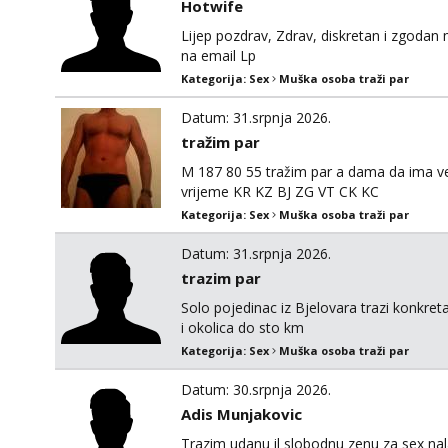
Hotwife
Lijep pozdrav, Zdrav, diskretan i zgoda
na email Lp
Kategorija:
Sex
Muška osoba traži par
Datum: 31.srpnja 2026.
tražim par
M 187 80 55 tražim par a dama da ima v
vrijeme KR KZ BJ ZG VT CK KC
Kategorija:
Sex
Muška osoba traži par
Datum: 31.srpnja 2026.
trazim par
Solo pojedinac iz Bjelovara trazi konkre
i okolica do sto km
Kategorija:
Sex
Muška osoba traži par
Datum: 30.srpnja 2026.
Adis Munjakovic
Trazim udanu il slobodnu zenu za sex nala