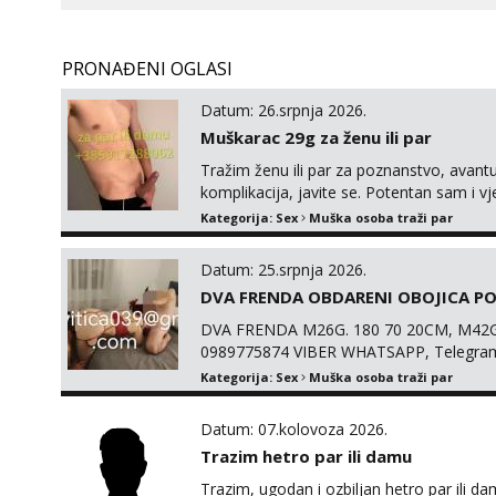
PRONAĐENI OGLASI
Datum: 26.srpnja 2026.
Muškarac 29g za ženu ili par
Tražim ženu ili par za poznanstvo, avant
komplikacija, javite se. Potentan sam i vj
jamčim. Sl. Brod moj prostor Zagreb i ost
Kategorija:
Sex
Muška osoba traži par
muškarci ne.
Datum: 25.srpnja 2026.
DVA FRENDA OBDARENI OBOJICA PO
DVA FRENDA M26G. 180 70 20CM, M42G
0989775874 VIBER WHATSAPP, Telegra
Kategorija:
Sex
Muška osoba traži par
Datum: 07.kolovoza 2026.
Trazim hetro par ili damu
Trazim, ugodan i ozbiljan hetro par ili dam