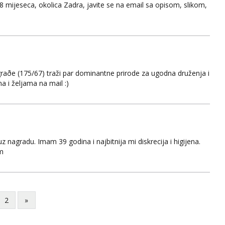
 8 mijeseca, okolica Zadra, javite se na email sa opisom, slikom,
graðe (175/67) traži par dominantne prirode za ugodna druženja i
ma i željama na mail :)
z nagradu. Imam 39 godina i najbitnija mi diskrecija i higijena.
om
2
»