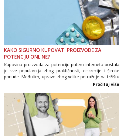
KAKO SIGURNO KUPOVATI PROIZVODE ZA
POTENCIJU ONLINE?
Kupovina proizvoda za potenciju putem interneta postala
je sve popularnija zbog praktičnosti, diskrecije i široke
ponude. Međutim, upravo zbog velike potražnje na tržištu
se pojavljuju i brojni krivotvoreni proizvodi, nepouzdane
Pročitaj više
internetske trgovine te proizvodi nepoznatog podrijetla. ...