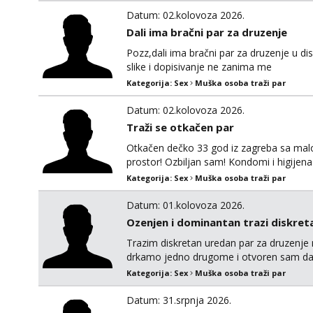
Datum: 02.kolovoza 2026.
Dali ima bračni par za druzenje
Pozz,dali ima bračni par za druzenje u di
slike i dopisivanje ne zanima me
Kategorija:
Sex
Muška osoba traži par
Datum: 02.kolovoza 2026.
Traži se otkačen par
Otkačen dečko 33 god iz zagreba sa malo 
prostor! Ozbiljan sam! Kondomi i higije
swingati! :) 0924510862
Kategorija:
Sex
Muška osoba traži par
Datum: 01.kolovoza 2026.
Ozenjen i dominantan trazi diskreta
Trazim diskretan uredan par za druzenje 
drkamo jedno drugome i otvoren sam da v
upoznati bracni par u HR koji bi zelio pro
Kategorija:
Sex
Muška osoba traži par
diskretan. 195 100 44 godine Strogo okoli
Datum: 31.srpnja 2026.