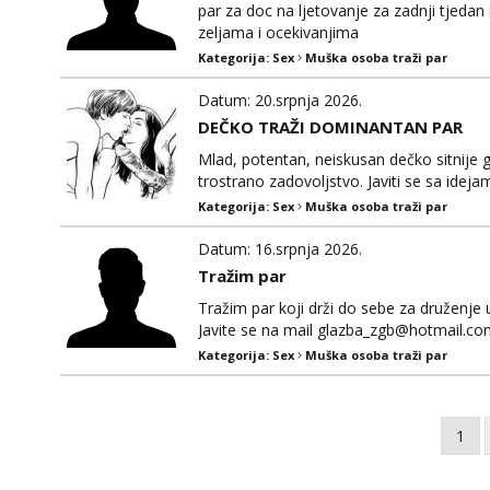
par za doc na ljetovanje za zadnji tjedan
zeljama i ocekivanjima
Kategorija:
Sex
Muška osoba traži par
Datum: 20.srpnja 2026.
DEČKO TRAŽI DOMINANTAN PAR
Mlad, potentan, neiskusan dečko sitnije 
trostrano zadovoljstvo. Javiti se sa ideja
Kategorija:
Sex
Muška osoba traži par
Datum: 16.srpnja 2026.
Tražim par
Tražim par koji drži do sebe za druženje u
Javite se na mail glazba_zgb@hotmail.c
Kategorija:
Sex
Muška osoba traži par
1