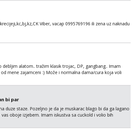
skrecijeji,kc,bj,kz,CK Viber, vacap 0995769196 ili zena uz naknadu
debljim alatom.. tražim klasik trojac, DP, gangbang.. Imam
na od mene zajamceni :) Može i normalna dama/cura koja voli
n bi par
na duze staze. Pozeljno je da je muskarac blago bi da ga lagano
as oboje izjebem. Imam iskustva sa cuckold i volio bih
bati ili masta o tako necemu. Ja sam nepusac, cist, uredan i
ca Rijeke lp