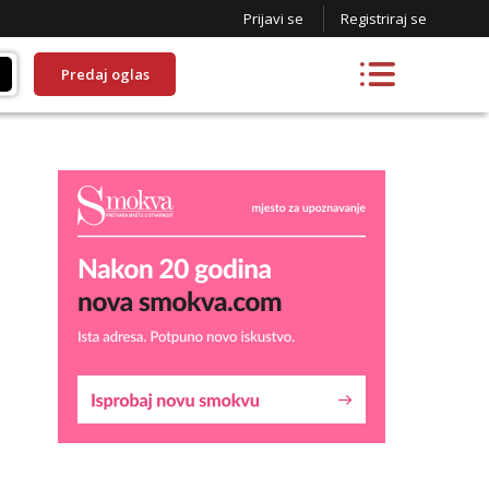
Prijavi se
Registriraj se
Predaj oglas
Lucija
Razgovaram :)