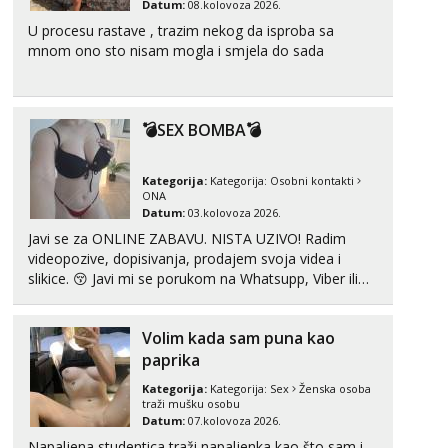
Datum:
08.kolovoza 2026.
U procesu rastave , trazim nekog da isproba sa
mnom ono sto nisam mogla i smjela do sada
💣SEX BOMBA💣
Kategorija:
Kategorija:
Osobni kontakti
ONA
Datum:
03.kolovoza 2026.
Javi se za ONLINE ZABAVU. NISTA UZIVO! Radim
videopozive, dopisivanja, prodajem svoja videa i
slikice. 😚 Javi mi se porukom na Whatsupp, Viber ili
Telegram. +385 91 723 0045
Volim kada sam puna kao
paprika
Kategorija:
Kategorija:
Sex
Ženska osoba
traži mušku osobu
Datum:
07.kolovoza 2026.
Napaljena studentica traži napaljenka kao što sam i