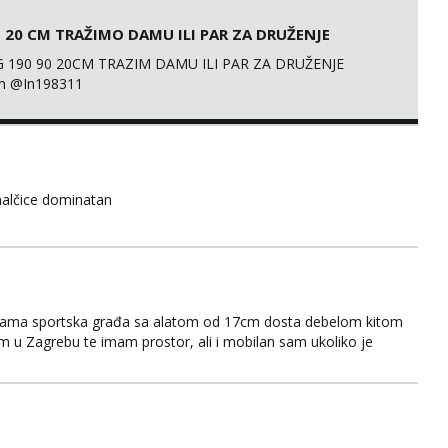
 20 CM TRAŽIMO DAMU ILI PAR ZA DRUŽENJE
 190 90 20CM TRAZIM DAMU ILI PAR ZA DRUŽENJE
m @In198311
alčice dominatan
grama sportska građa sa alatom od 17cm dosta debelom kitom
 sam u Zagrebu te imam prostor, ali i mobilan sam ukoliko je
koji želi žačiniti svoje odnose! Spreman sam ispuniti svaku vašu
te, sve što poželite možemo raditi na naše...