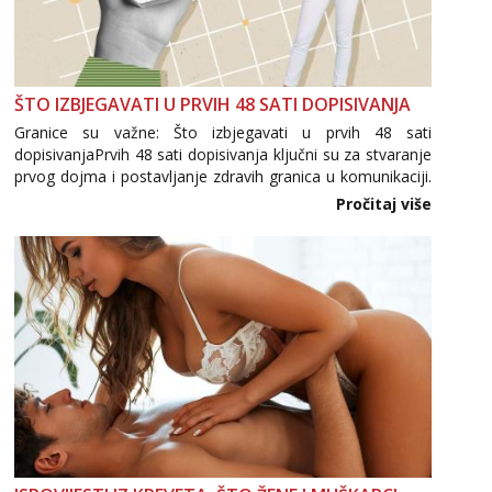
ŠTO IZBJEGAVATI U PRVIH 48 SATI DOPISIVANJA
Granice su važne: Što izbjegavati u prvih 48 sati
dopisivanjaPrvih 48 sati dopisivanja ključni su za stvaranje
prvog dojma i postavljanje zdravih granica u komunikaciji.
Važno je izbjeći prebrzo otkrivanje osobnih ili intimnih
Pročitaj više
informacija, jer nepoznata osoba još nije zaslužila to
povjerenje. Takođe...