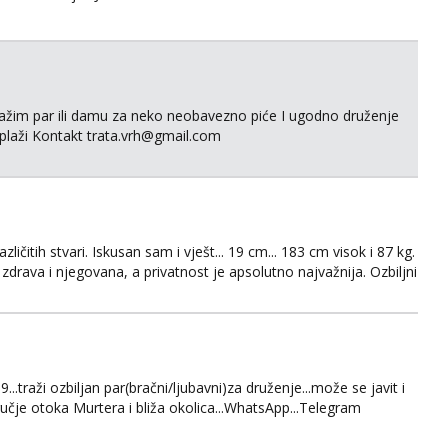
ražim par ili damu za neko neobavezno piće I ugodno druženje
 plaži Kontakt trata.vrh@gmail.com
ičitih stvari. Iskusan sam i vješt... 19 cm... 183 cm visok i 87 kg.
rava i njegovana, a privatnost je apsolutno najvažnija. Ozbiljni
a ili Vibera. Samo ozbiljni parovi trebaju slati poruke ili zvati.
...traži ozbiljan par(bračni/ljubavni)za druženje...može se javit i
odručje otoka Murtera i bliža okolica...WhatsApp...Telegram