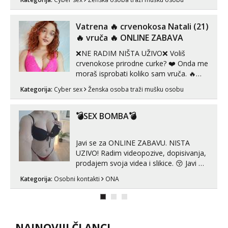
Hvala.
Vatrena ‎️‍🔥 crvenokosa Natali (21)
‎️‍🔥 vruča‎ ️‍🔥 ONLINE ZABAVA
❌NE RADIM NIŠTA UŽIVO❌ Voliš
crvenokose prirodne curke? ❤️ Onda me
moraš isprobati koliko sam vruča.‎ ️‍🔥
MLADA vražica koja ima 100%
Kategorija:
Cyber sex
Ženska osoba traži mušku osobu
prorodne grudi, 💦 Misli su mi uvijek
prljave i u svemu vidim samo užitak. 💦
U mojoj raznolikoj ponudi možeš
💣SEX BOMBA💣
pranaći nešto po svojoj mjeri. Sexi videa
s kolegica...
Javi se za ONLINE ZABAVU. NISTA
UZIVO! Radim videopozive, dopisivanja,
prodajem svoja videa i slikice. 😚 Javi mi
se porukom na Whatsupp, Viber ili
Kategorija:
Osobni kontakti
ONA
Telegram. +385 91 723 0045
NAJNOVIJI ČLANCI