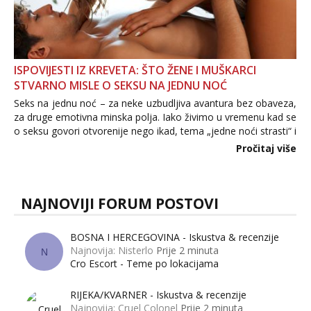
ISPOVIJESTI IZ KREVETA: ŠTO ŽENE I MUŠKARCI
STVARNO MISLE O SEKSU NA JEDNU NOĆ
Seks na jednu noć – za neke uzbudljiva avantura bez obaveza,
za druge emotivna minska polja. Iako živimo u vremenu kad se
o seksu govori otvorenije nego ikad, tema „jedne noći strasti“ i
dalje izaziva burne rasprave. Što zapravo misle žene, a što
Pročitaj više
muškarci? Jesu...
NAJNOVIJI FORUM POSTOVI
BOSNA I HERCEGOVINA - Iskustva & recenzije
Najnovija: Nisterlo
Prije 2 minuta
N
Cro Escort - Teme po lokacijama
RIJEKA/KVARNER - Iskustva & recenzije
Najnovija: Cruel Colonel
Prije 2 minuta