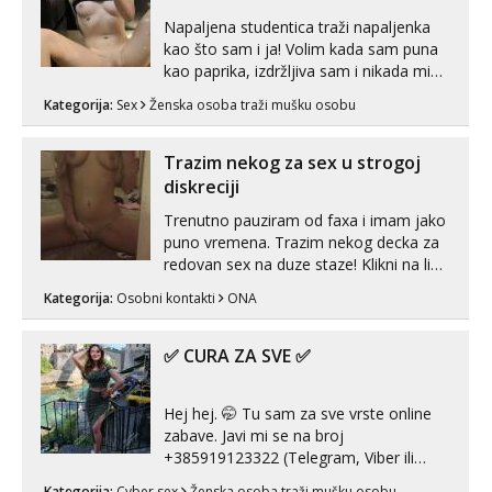
Napaljena studentica traži napaljenka
kao što sam i ja! Volim kada sam puna
kao paprika, izdržljiva sam i nikada mi
nije dosta seksa. Volim grubi seks i više
Kategorija:
Sex
Ženska osoba traži mušku osobu
puta dnevno bilo kad i bilo gdje zato se
javi što prije da me isprobaš Klikni na
link ispod i nadji me tamo, cekam te!
Trazim nekog za sex u strogoj
diskreciji
Trenutno pauziram od faxa i imam jako
puno vremena. Trazim nekog decka za
redovan sex na duze staze! Klikni na link
ispod i nadji me tamo, cekam te!
Kategorija:
Osobni kontakti
ONA
✅ CURA ZA SVE ✅
Hej hej. 🤭 Tu sam za sve vrste online
zabave. Javi mi se na broj
+385919123322 (Telegram, Viber ili
Whatsapp). 🤙 NE javljaj se na uzivo.
Kategorija:
Cyber sex
Ženska osoba traži mušku osobu