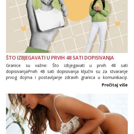
ŠTO IZBJEGAVATI U PRVIH 48 SATI DOPISIVANJA
Granice su važne: Što izbjegavati u prvih 48 sati
dopisivanjaPrvih 48 sati dopisivanja ključni su za stvaranje
prvog dojma i postavljanje zdravih granica u komunikaciji.
Važno je izbjeći prebrzo otkrivanje osobnih ili intimnih
Pročitaj više
informacija, jer nepoznata osoba još nije zaslužila to
povjerenje. Takođe...