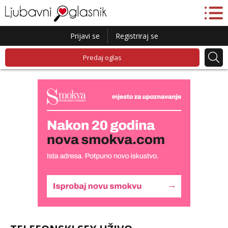
Prijavi se
Registriraj se
Predaj oglas
Snježana
Razgovaram :)
Tel:
064/677-677
- Kod: #119