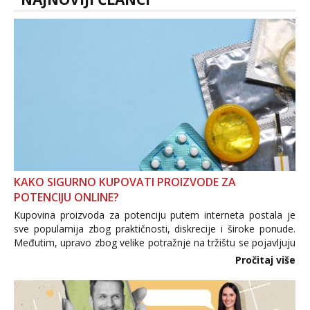
KAKO SIGURNO KUPOVATI PROIZVODE ZA
POTENCIJU ONLINE?
Kupovina proizvoda za potenciju putem interneta postala je
sve popularnija zbog praktičnosti, diskrecije i široke ponude.
Međutim, upravo zbog velike potražnje na tržištu se pojavljuju
i brojni krivotvoreni proizvodi, nepouzdane internetske
Pročitaj više
trgovine te proizvodi nepoznatog podrijetla. ...