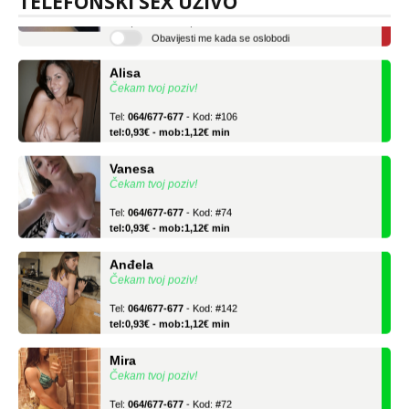
TELEFONSKI SEX UŽIVO
tel:0,93€ - mob:1,12€ min
Obavijesti me kada se oslobodi
Alisa
Čekam tvoj poziv!
Tel:
064/677-677
- Kod: #106
tel:0,93€ - mob:1,12€ min
Vanesa
Čekam tvoj poziv!
Tel:
064/677-677
- Kod: #74
tel:0,93€ - mob:1,12€ min
Anđela
Čekam tvoj poziv!
Tel:
064/677-677
- Kod: #142
tel:0,93€ - mob:1,12€ min
Mira
Čekam tvoj poziv!
Tel:
064/677-677
- Kod: #72
tel:0,93€ - mob:1,12€ min