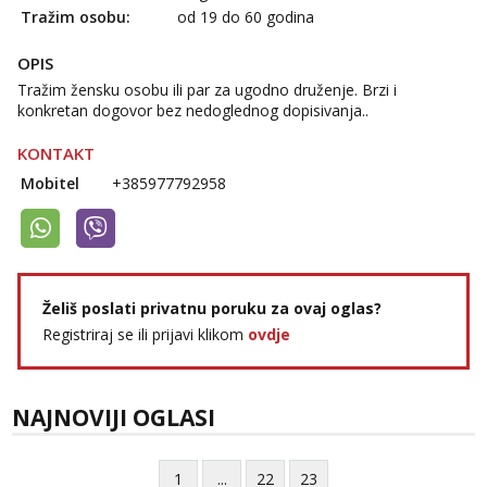
Tražim osobu:
od 19 do 60 godina
OPIS
Tražim žensku osobu ili par za ugodno druženje. Brzi i
konkretan dogovor bez nedoglednog dopisivanja..
KONTAKT
Mobitel
+385977792958
Želiš poslati privatnu poruku za ovaj oglas?
Registriraj se ili prijavi klikom
ovdje
NAJNOVIJI OGLASI
1
...
22
23