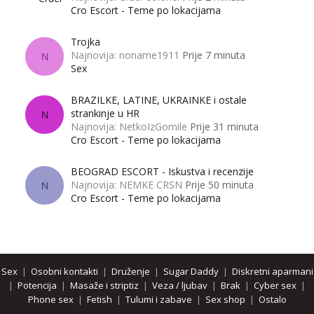
Cro Escort - Teme po lokacijama
Trojka
Najnovija: noname1911
Prije 7 minuta
N
Sex
BRAZILKE, LATINE, UKRAINKE i ostale
strankinje u HR
N
Najnovija: NetkoIzGomile
Prije 31 minuta
Cro Escort - Teme po lokacijama
BEOGRAD ESCORT - Iskustva i recenzije
Najnovija: NEMKE CRSN
Prije 50 minuta
N
Cro Escort - Teme po lokacijama
Sex
|
Osobni kontakti
|
Druženje
|
Sugar Daddy
|
Diskretni aparmani
|
Potencija
|
Masaže i striptiz
|
Veza / ljubav
|
Brak
|
Cyber sex
|
Phone sex
|
Fetish
|
Tulumi i zabave
|
Sex shop
|
Ostalo