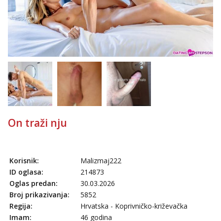
Mira
Čekam tvoj poziv!
Tel:
064/677-677
- Kod: #72
tel:0,93€ - mob:1,12€ min
On traži nju
Korisnik:
Malizmaj222
ID oglasa:
214873
Oglas predan:
30.03.2026
Broj prikazivanja:
5852
Regija:
Hrvatska - Koprivničko-križevačka
Imam:
46 godina